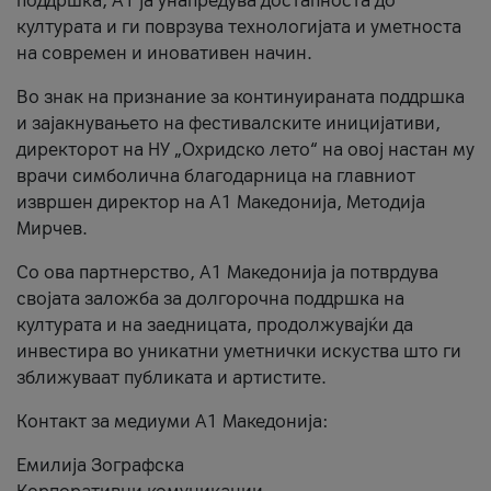
поддршка, A1 ја унапредува достапноста до
културата и ги поврзува технологијата и уметноста
на современ и иновативен начин.
Во знак на признание за континуираната поддршка
и зајакнувањето на фестивалските иницијативи,
директорот на НУ „Охридско лето“ на овој настан му
врачи симболична благодарница на главниот
извршен директор на A1 Македонија, Методија
Мирчев.
Со ова партнерство, A1 Македонија ја потврдува
својата заложба за долгорочна поддршка на
културата и на заедницата, продолжувајќи да
инвестира во уникатни уметнички искуства што ги
зближуваат публиката и артистите.
Контакт за медиуми А1 Македонија:
Емилија Зографска