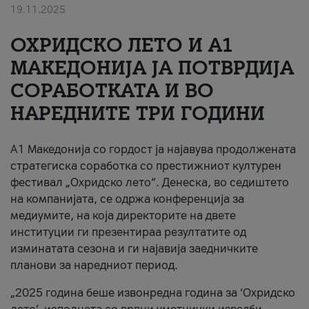
19.11.2025
За нас
ОХРИДСКО ЛЕТО И A1
#ПодобарОнлајн
МАКЕДОНИЈА ЈА ПОТВРДИЈА
СОРАБОТКАТА И ВО
НАРЕДНИТЕ ТРИ ГОДИНИ
A1 Македонија со гордост ја најавува продолжената
стратегиска соработка со престижниот културен
фестивал „Охридско лето“. Денеска, во седиштето
на компанијата, се одржа конференција за
медиумите, на која директорите на двете
институции ги презентираа резултатите од
изминатата сезона и ги најавија заедничките
планови за наредниот период.
„2025 година беше извонредна година за ‘Охридско