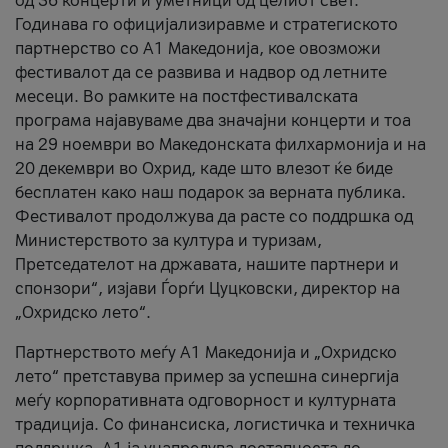
од 36 концерти и уметници од целиот свет.
Годинава го официјализиравме и стратегиското
партнерство со А1 Македонија, кое овозможи
фестивалот да се развива и надвор од летните
месеци. Во рамките на постфестивалската
програма најавуваме два значајни концерти и тоа
на 29 ноември во Македонската филхармонија и на
20 декември во Охрид, каде што влезот ќе биде
бесплатен како наш подарок за верната публика.
Фестивалот продолжува да расте со поддршка од
Министерството за култура и туризам,
Претседателот на државата, нашите партнери и
спонзори“, изјави Ѓорѓи Цуцковски, директор на
„Охридско лето“.
Партнерството меѓу A1 Македонија и „Охридско
лето“ претставува пример за успешна синергија
меѓу корпоративната одговорност и културната
традиција. Со финансиска, логистичка и техничка