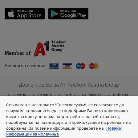
Member of
Начини на плаќање
Дознај повеќе за A1 Telekom Austria Group
A1 Austria
A1 Croatia
A1 Serbia
A1 Belarus
A1 Bulgaria
A1 Slovenia
A1 Digital
Со кликање на копчето "Се согласувам", се согласувате да
зачуваме колачиња за да го подобриме Вашето корисничко
искуство преку анализа на употребата на веб-страната,
подобрување на навигацијата и прикажување на релевантна
содржина. За повеќе информации проверете на
Повеќе
информации за колачиња