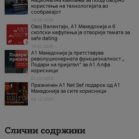
национална кампања за поодговорно
користење на технологијата во
сообраќајот
18.05.2026
Овој Валентајн, A1 Македонија и 6
скопски кафулиња ја отворија темата за
safe dating
16.02.2026
А1 Македонија ја претставува
револуционерната функционалност „
Подари на пријател“ за А1 Алфа
корисници
02.02.2026
Празничен A1 Net Sеf подарок од А1
Македонија за сите корисници
04.12.2025
Слични содржини