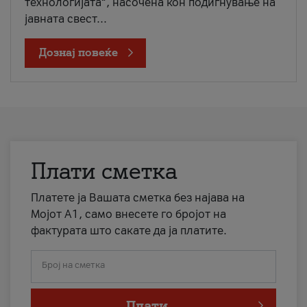
технологијата“, насочена кон подигнување на
јавната свест...
Дознај повеќе
Плати сметка
Платете ја Вашата сметка без најава на
Мојот А1, само внесете го бројот на
фактурата што сакате да ја платите.
Број на сметка
Плати