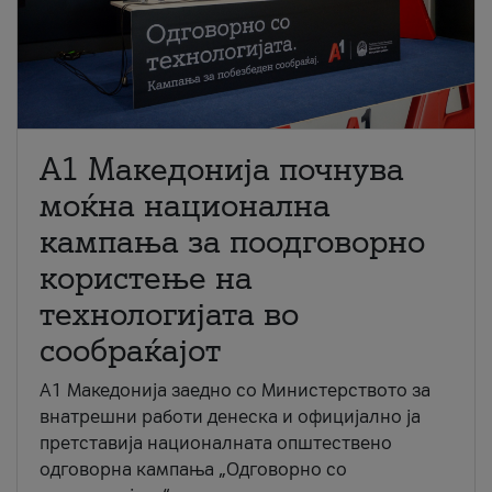
A1 Македонија почнува
моќна национална
кампања за поодговорно
користење на
технологијата во
сообраќајот
A1 Македонија заедно со Министерството за
внатрешни работи денеска и официјално ја
претставија националната општествено
одговорна кампања „Одговорно со