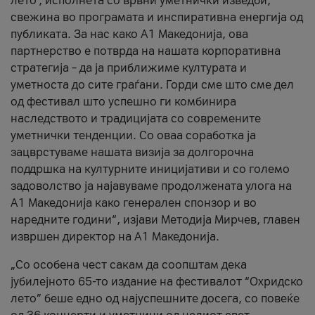
лето’, исполнета со врвни уметнички изведби,
свежина во програмата и инспиративна енергија од
публиката. За нас како A1 Македонија, ова
партнерство е потврда на нашата корпоративна
стратегија – да ја приближиме културата и
уметноста до сите граѓани. Горди сме што сме дел
од фестивал што успешно ги комбинира
наследството и традицијата со современите
уметнички тенденции. Со оваа соработка ја
зацврстуваме нашата визија за долгорочна
поддршка на културните иницијативи и со големо
задоволство ја најавуваме продолжената улога на
A1 Македонија како генерален спонзор и во
наредните години“, изјави Методија Мирчев, главен
извршен директор на A1 Македонија.
„Со особена чест сакам да соопштам дека
јубилејното 65-то издание на фестивалот “Охридско
лето” беше едно од најуспешните досега, со повеќе