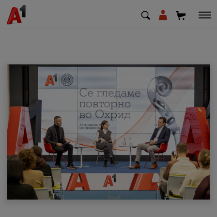
МК
EN
SQ
Приватни
Деловни
Поддршка
Надополни кредит
Плати сметка