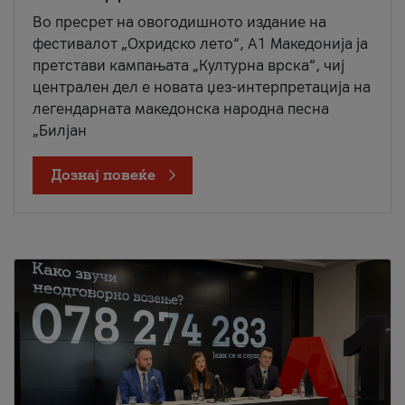
Во пресрет на овогодишното издание на
фестивалот „Охридско лето“, А1 Македонија ја
претстави кампањата „Културна врска“, чиј
централен дел е новата џез-интерпретација на
легендарната македонска народна песна
„Билјан
Дознај повеќе