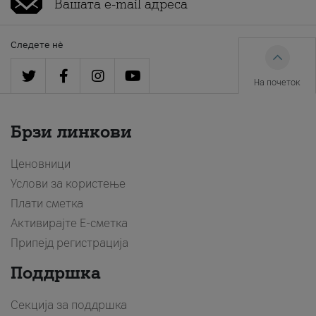
Следете нè
На почеток
Брзи линкови
Ценовници
Услови за користење
Плати сметка
Активирајте Е-сметка
Припејд регистрација
Поддршка
Секција за поддршка