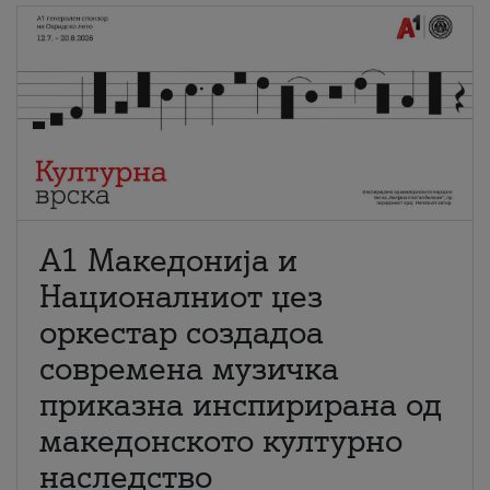
А1 Македонија и
Националниот џез
оркестар создадоа
современа музичка
приказна инспирирана од
македонското културно
наследство