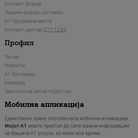
Контакт форма
Закажи бизнис состанок
A1 Продажни места
Контакт центар
077 1234
Профил
За нас
Новости
А1 Групација
Кариера
Заштита на лични податоци
Мобилна апликација
Единствено преку бесплатната мобилна апликација
Мојот A1
имате пристап до сите важни информации
за Вашите A1 услуги, во било кое време.