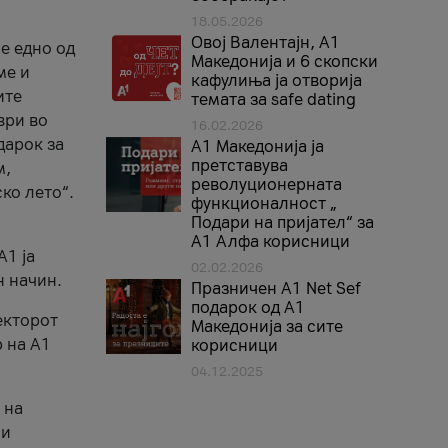
18.05.2026
Овој Валентајн, A1
е едно од
Македонија и 6 скопски
ме и
кафулиња ја отворија
ите
темата за safe dating
ври во
16.02.2026
дарок за
А1 Македонија ја
претставува
м,
револуционерната
ко лето“.
функционалност „
Подари на пријател“ за
А1 Алфа корисници
A1 ја
02.02.2026
н начин.
Празничен A1 Net Sеf
подарок од А1
екторот
Македонија за сите
 на A1
корисници
04.12.2025
 на
 и