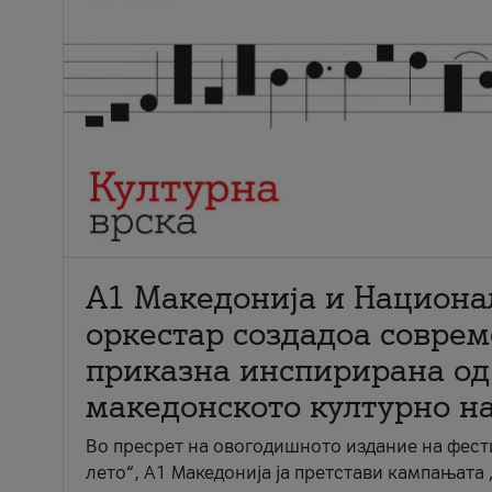
А1 Македонија и Национа
оркестар создадоа совре
приказна инспирирана од
македонското културно н
Во пресрет на овогодишното издание на фест
лето“, А1 Македонија ја претстави кампањата 