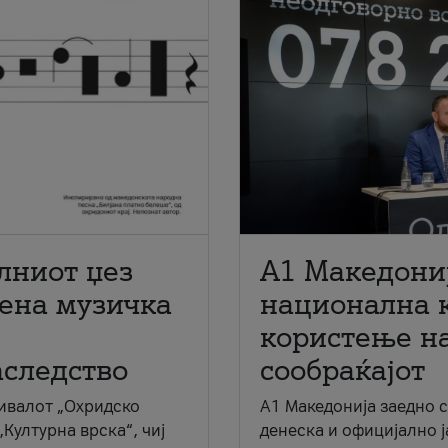
лниот џез
A1 Македони
мена музичка
национална 
користење на
аследство
сообраќајот
ивалот „Охридско
A1 Македонија заедно 
„Културна врска“, чиј
денеска и официјално 