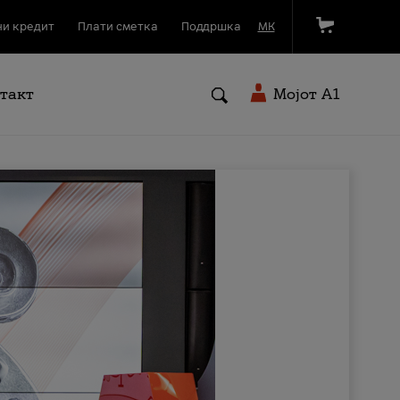
и кредит
Плати сметка
Поддршка
МК
такт
Мојот A1