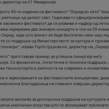
н директор на A1 Македонија.
јното 65-то издание на фестивалот “Охридско лето” беш
и уметници од целиот свет. Годинава го официјализирав
ое овозможи фестивалот да се развива и надвор од летн
ама најавуваме два значајни концерти и тоа на 29 ноем
 Охрид, каде што влезот ќе биде бесплатен како наш по
те со поддршка од Министерството за култура и туриза
понзори“, изјави Ѓорѓи Цуцковски, директор на „Охридс
лето“ претставува пример за успешна синергија меѓу
ија. Со финансиска, логистичка и техничка поддршка, 
ува технологијата и уметноста на современ и иновативе
ка и зајакнувањето на фестивалските иницијативи, дир
 симболична благодарница на главниот извршен директор
 својата заложба за долгорочна поддршка на културата и
катни уметнички искуства што ги зближуваат публиката