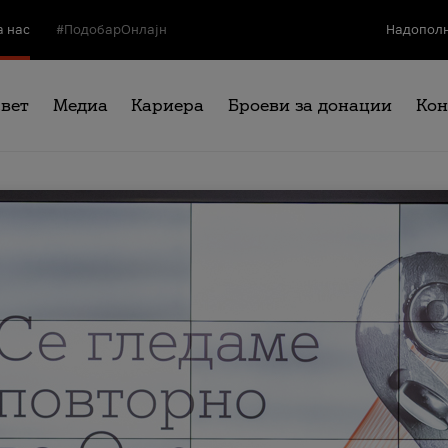
а нас
#ПодобарОнлајн
Надополн
свет
Медиа
Кариера
Броеви за донации
Кон