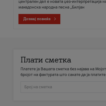
централен дел е новата џез-интерпретација н
македонска народна песна „Билјан
Дознај повеќе
Плати сметка
Платете ја Вашата сметка без најава на Мојот
бројот на фактурата што сакате да ја платите
Број на сметка