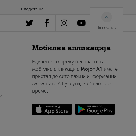
Следете нè
На почеток
Мобилна апликација
Единствено преку бесплатната
мобилна апликација
Мојот A1
имате
пристап до сите важни информации
за Вашите A1 услуги, во било кое
време.
и