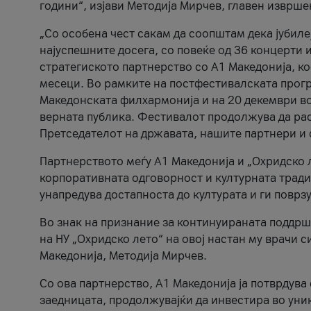
години“, изјави Методија Мирчев, главен изврше
„Со особена чест сакам да соопштам дека јубиле
најуспешните досега, со повеќе од 36 концерти 
стратегиското партнерство со А1 Македонија, к
месеци. Во рамките на постфестивалската прогр
Македонската филхармонија и на 20 декември во
верната публика. Фестивалот продолжува да рас
Претседателот на државата, нашите партнери и с
Партнерството меѓу A1 Македонија и „Охридско 
корпоративната одговорност и културната традиц
унапредува достапноста до културата и ги поврз
Во знак на признание за континуираната поддрш
на НУ „Охридско лето“ на овој настан му врачи
Македонија, Методија Мирчев.
Со ова партнерство, A1 Македонија ја потврдува
заедницата, продолжувајќи да инвестира во уни