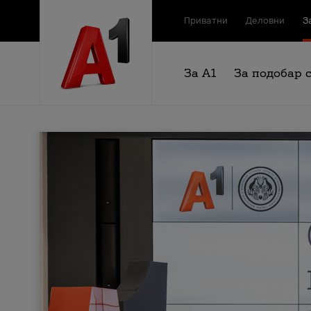
Приватни
Деловни
З
За А1
За подобар 