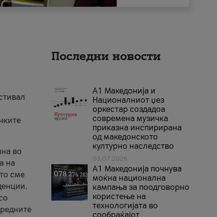
Последни новости
А1 Македонија и
естивал
Националниот џез
оркестар создадоа
современа музичка
ичките
приказна инспирирана
од македонското
културно наследство
ина во
03.07.2026
а на
A1 Македонија почнува
што сме
моќна национална
денции.
кампања за поодговорно
користење на
со
технологијата во
аредните
сообраќајот