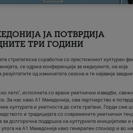
ЕДОНИЈА ЈА ПОТВРДИЈА
ДНИТЕ ТРИ ГОДИНИ
ната стратегиска соработка со престижниот културен ф
анијата, се одржа конференција за медиумите, на која
 резултатите од изминатата сезона и ги најавија заедн
ко лето’, исполнета со врвни уметнички изведби, свеж
а. За нас како A1 Македонија, ова партнерство е потврд
име културата и уметноста до сите граѓани. Горди сме 
ледството и традицијата со современите уметнички тен
а за долгорочна поддршка на културните иницијативи и 
 улога на A1 Македонија како генерален спонзор и во н