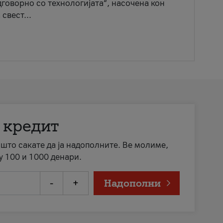
говорно со технологијата“, насочена кон
свест...
 кредит
а што сакате да ја надополните. Ве молиме,
у 100 и 1000 денари.
-
+
Надополни