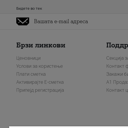
Бидете во тек
Брзи линкови
Подд
Ценовници
Секција 
Услови за користење
Контакт 
Плати сметка
Закажи б
Активирајте Е-сметка
A1 Прода
Припејд регистрација
Контакт 