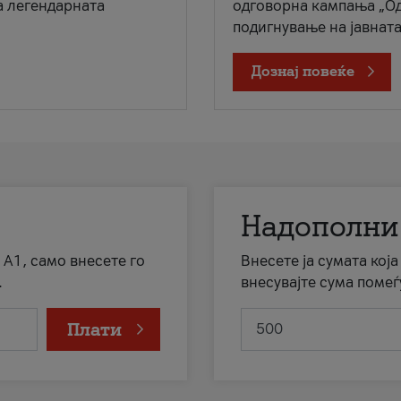
а легендарната
одговорна кампања „Од
подигнување на јавната 
Дознај повеќе
Надополни
 А1, само внесете го
Внесете ја сумата кој
.
внесувајте сума помеѓ
Плати