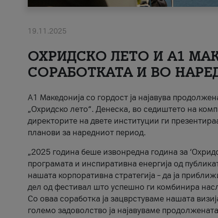
19.11.2025
ОХРИДСКО ЛЕТО И A1 МАК
СОРАБОТКАТА И ВО НАРЕ
A1 Македонија со гордост ја најавува продолже
„Охридско лето“. Денеска, во седиштето на комп
директорите на двете институции ги презентираа
планови за наредниот период.
„2025 година беше извонредна година за ‘Охридс
програмата и инспиративна енергија од публикат
нашата корпоративна стратегија – да ја приближ
дел од фестивал што успешно ги комбинира нас
Со оваа соработка ја зацврстуваме нашата визиј
големо задоволство ја најавуваме продолжената