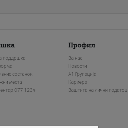
ршка
Профил
за поддршка
За нас
форма
Новости
изнис состанок
А1 Групација
жни места
Кариера
центар
077 1234
Заштита на лични податоц