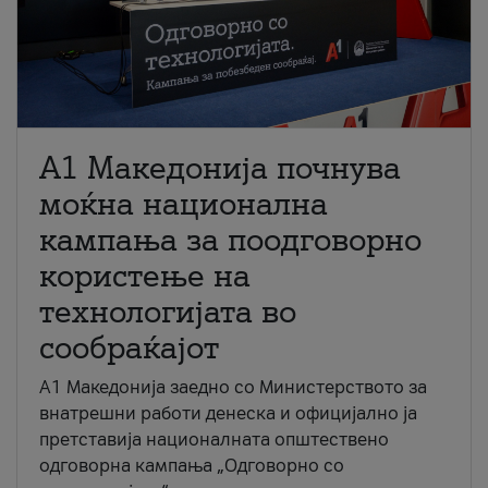
A1 Македонија почнува
моќна национална
кампања за поодговорно
користење на
технологијата во
сообраќајот
A1 Македонија заедно со Министерството за
внатрешни работи денеска и официјално ја
претставија националната општествено
одговорна кампања „Одговорно со