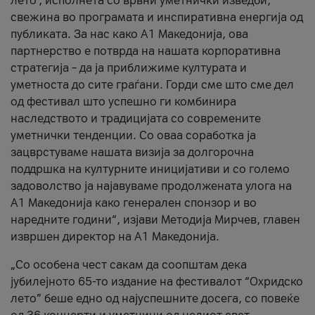
лето’, исполнета со врвни уметнички изведби,
свежина во програмата и инспиративна енергија од
публиката. За нас како A1 Македонија, ова
партнерство е потврда на нашата корпоративна
стратегија – да ја приближиме културата и
уметноста до сите граѓани. Горди сме што сме дел
од фестивал што успешно ги комбинира
наследството и традицијата со современите
уметнички тенденции. Со оваа соработка ја
зацврстуваме нашата визија за долгорочна
поддршка на културните иницијативи и со големо
задоволство ја најавуваме продолжената улога на
A1 Македонија како генерален спонзор и во
наредните години“, изјави Методија Мирчев, главен
извршен директор на A1 Македонија.
„Со особена чест сакам да соопштам дека
јубилејното 65-то издание на фестивалот “Охридско
лето” беше едно од најуспешните досега, со повеќе