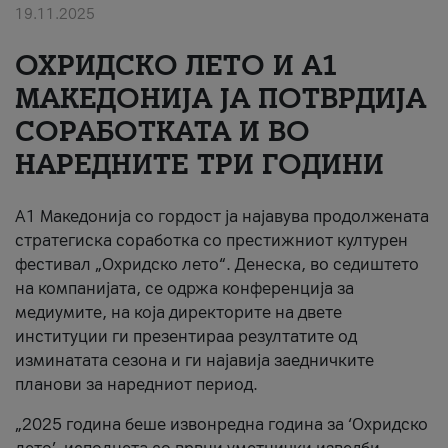
19.11.2025
За нас
ОХРИДСКО ЛЕТО И A1
#ПодобарОнлајн
МАКЕДОНИЈА ЈА ПОТВРДИЈА
СОРАБОТКАТА И ВО
НАРЕДНИТЕ ТРИ ГОДИНИ
A1 Македонија со гордост ја најавува продолжената
стратегиска соработка со престижниот културен
фестивал „Охридско лето“. Денеска, во седиштето
на компанијата, се одржа конференција за
медиумите, на која директорите на двете
институции ги презентираа резултатите од
изминатата сезона и ги најавија заедничките
планови за наредниот период.
„2025 година беше извонредна година за ‘Охридско