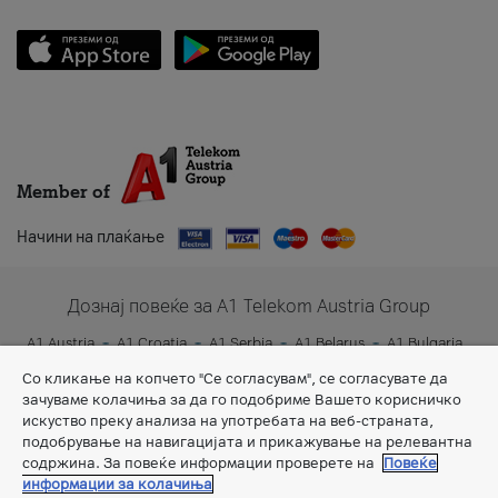
Member of
Начини на плаќање
Дознај повеќе за A1 Telekom Austria Group
A1 Austria
A1 Croatia
A1 Serbia
A1 Belarus
A1 Bulgaria
A1 Slovenia
A1 Digital
Со кликање на копчето "Се согласувам", се согласувате да
зачуваме колачиња за да го подобриме Вашето корисничко
искуство преку анализа на употребата на веб-страната,
подобрување на навигацијата и прикажување на релевантна
содржина. За повеќе информации проверете на
Повеќе
информации за колачиња