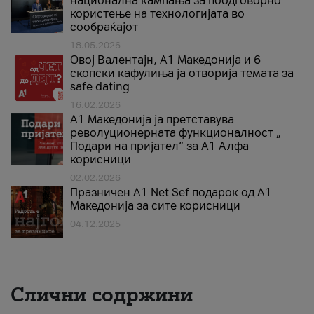
национална кампања за поодговорно
користење на технологијата во
сообраќајот
18.05.2026
Овој Валентајн, A1 Македонија и 6
скопски кафулиња ја отворија темата за
safe dating
16.02.2026
А1 Македонија ја претставува
револуционерната функционалност „
Подари на пријател“ за А1 Алфа
корисници
02.02.2026
Празничен A1 Net Sеf подарок од А1
Македонија за сите корисници
04.12.2025
Слични содржини