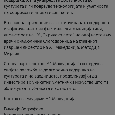
поддршка, A1 ја унапредува достапноста до
културата и ги поврзува технологијата и уметноста
на современ и иновативен начин.
Во знак на признание за континуираната поддршка
и зајакнувањето на фестивалските иницијативи,
директорот на НУ „Охридско лето“ на овој настан му
врачи симболична благодарница на главниот
извршен директор на A1 Македонија, Методија
Мирчев.
Со ова партнерство, A1 Македонија ја потврдува
својата заложба за долгорочна поддршка на
културата и на заедницата, продолжувајќи да
инвестира во уникатни уметнички искуства што ги
зближуваат публиката и артистите.
Контакт за медиуми А1 Македонија:
Емилија Зографска