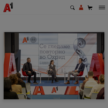
МК
EN
SQ
Приватни
Деловни
Поддршка
Надополни кредит
Плати сметка