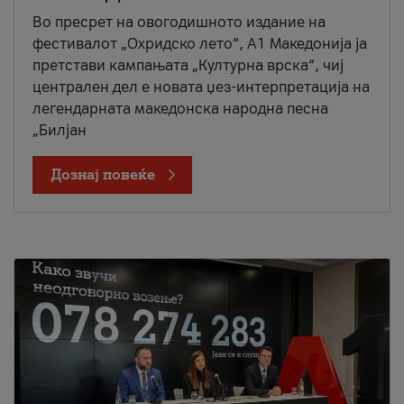
Во пресрет на овогодишното издание на
фестивалот „Охридско лето“, А1 Македонија ја
претстави кампањата „Културна врска“, чиј
централен дел е новата џез-интерпретација на
легендарната македонска народна песна
„Билјан
Дознај повеќе