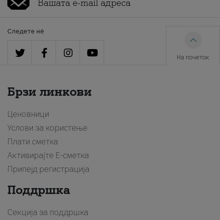
Следете нè
На почеток
Брзи линкови
Ценовници
Услови за користење
Плати сметка
Активирајте Е-сметка
Припејд регистрација
Поддршка
Секција за поддршка