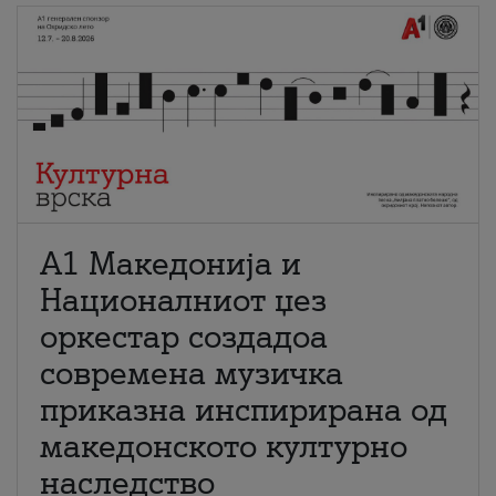
А1 Македонија и
Националниот џез
оркестар создадоа
современа музичка
приказна инспирирана од
македонското културно
наследство