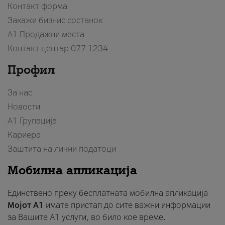
Контакт форма
Закажи бизнис состанок
A1 Продажни места
Контакт центар
077 1234
Профил
За нас
Новости
А1 Групација
Кариера
Заштита на лични податоци
Мобилна апликација
Единствено преку бесплатната мобилна апликација
Мојот A1
имате пристап до сите важни информации
за Вашите A1 услуги, во било кое време.