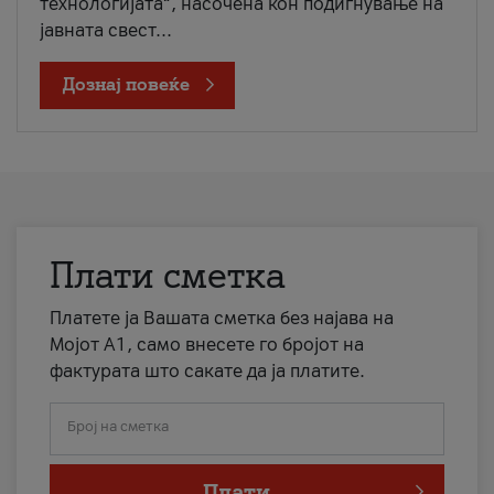
технологијата“, насочена кон подигнување на
јавната свест...
Дознај повеќе
Плати сметка
Платете ја Вашата сметка без најава на
Мојот А1, само внесете го бројот на
фактурата што сакате да ја платите.
Број на сметка
Плати