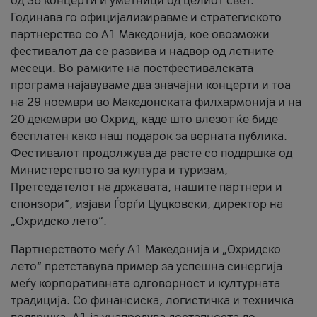
од 36 концерти и уметници од целиот свет.
Годинава го официјализиравме и стратегиското
партнерство со А1 Македонија, кое овозможи
фестивалот да се развива и надвор од летните
месеци. Во рамките на постфестивалската
програма најавуваме два значајни концерти и тоа
на 29 ноември во Македонската филхармонија и на
20 декември во Охрид, каде што влезот ќе биде
бесплатен како наш подарок за верната публика.
Фестивалот продолжува да расте со поддршка од
Министерството за култура и туризам,
Претседателот на државата, нашите партнери и
спонзори“, изјави Ѓорѓи Цуцковски, директор на
„Охридско лето“.
Партнерството меѓу A1 Македонија и „Охридско
лето“ претставува пример за успешна синергија
меѓу корпоративната одговорност и културната
традиција. Со финансиска, логистичка и техничка