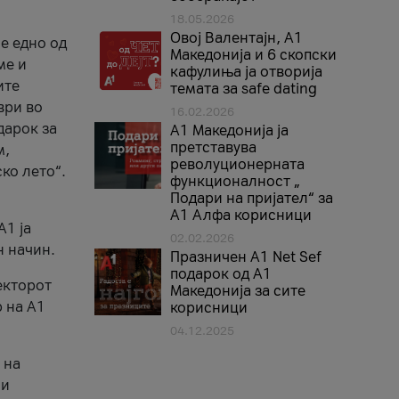
18.05.2026
Овој Валентајн, A1
е едно од
Македонија и 6 скопски
ме и
кафулиња ја отворија
ите
темата за safe dating
ври во
16.02.2026
дарок за
А1 Македонија ја
претставува
м,
револуционерната
ко лето“.
функционалност „
Подари на пријател“ за
А1 Алфа корисници
A1 ја
02.02.2026
н начин.
Празничен A1 Net Sеf
подарок од А1
екторот
Македонија за сите
 на A1
корисници
04.12.2025
 на
 и