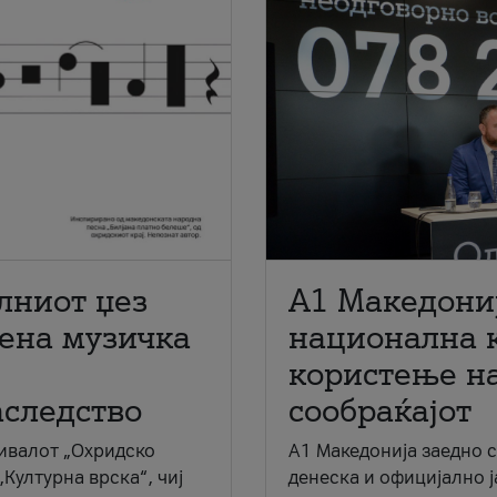
лниот џез
A1 Македони
мена музичка
национална 
користење на
аследство
сообраќајот
ивалот „Охридско
A1 Македонија заедно 
„Културна врска“, чиј
денеска и официјално 