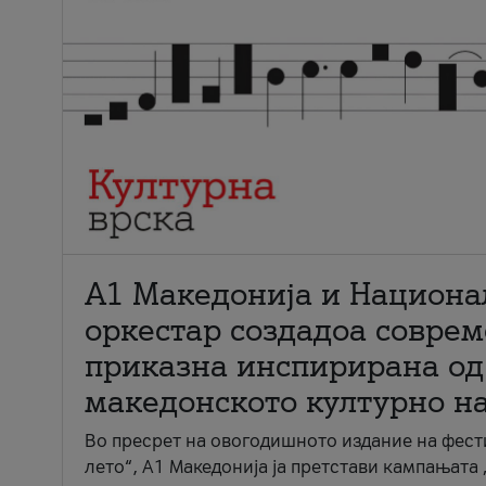
А1 Македонија и Национа
оркестар создадоа совре
приказна инспирирана од
македонското културно н
Во пресрет на овогодишното издание на фест
лето“, А1 Македонија ја претстави кампањата 