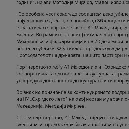
години“, изјави Методија Мирчев, главен изврше
„Со особена чест сакам да соопштам дека јубиле
најуспешните досега, со повеќе од 36 концерти 
стратегиското партнерство со А1 Македонија, к
месеци. Во рамките на постфестивалската прогр
Македонската филхармонија и на 20 декември во
верната публика. Фестивалот продолжува да рас
Претседателот на државата, нашите партнери и с
Партнерството меѓу A1 Македонија и „Охридско 
корпоративната одговорност и културната традиц
унапредува достапноста до културата и ги поврз
Во знак на признание за континуираната поддрш
на НУ „Охридско лето“ на овој настан му врачи
Македонија, Методија Мирчев.
Со ова партнерство, A1 Македонија ја потврдува
заедницата, продолжувајќи да инвестира во уни