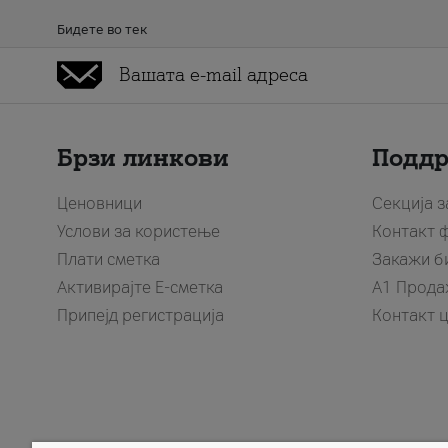
Бидете во тек
Брзи линкови
Подд
Ценовници
Секција 
Услови за користење
Контакт 
Плати сметка
Закажи б
Активирајте Е-сметка
A1 Прода
Припејд регистрација
Контакт 