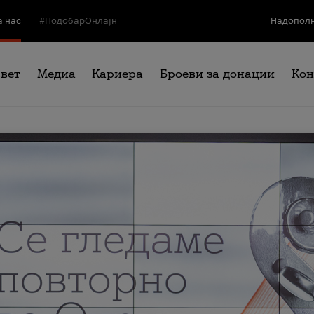
а нас
#ПодобарОнлајн
Надополн
свет
Медиа
Кариера
Броеви за донации
Кон