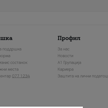
ршка
Профил
за поддршка
За нас
форма
Новости
изнис состанок
А1 Групација
жни места
Кариера
центар
077 1234
Заштита на лични податоц