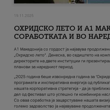
19.11.2025
ОХРИДСКО ЛЕТО И A1 МАК
СОРАБОТКАТА И ВО НАРЕ
A1 Македонија со гордост ја најавува продолже
„Охридско лето“. Денеска, во седиштето на комп
директорите на двете институции ги презентираа
планови за наредниот период.
„2025 година беше извонредна година за ‘Охридс
програмата и инспиративна енергија од публикат
нашата корпоративна стратегија – да ја приближ
дел од фестивал што успешно ги комбинира нас
Со оваа соработка ја зацврстуваме нашата визиј
големо задоволство ја најавуваме продолжената