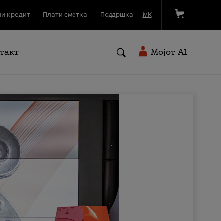
и кредит
Плати сметка
Поддршка
МК
такт
Мојот A1