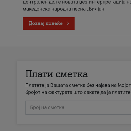
централен дел е новата џез-интерпретација н
македонска народна песна „Билјан
Дознај повеќе
Плати сметка
Платете ја Вашата сметка без најава на Мојот
бројот на фактурата што сакате да ја платите
Број на сметка