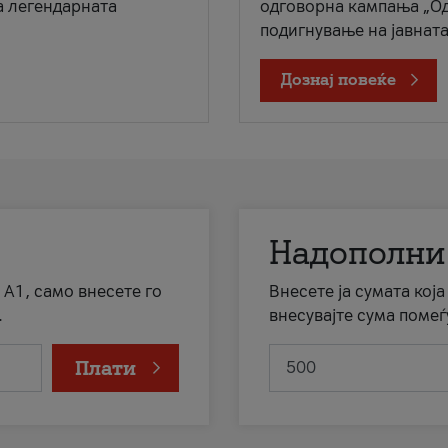
а легендарната
одговорна кампања „Од
подигнување на јавната 
Дознај повеќе
Надополни
 А1, само внесете го
Внесете ја сумата кој
.
внесувајте сума помеѓ
Плати