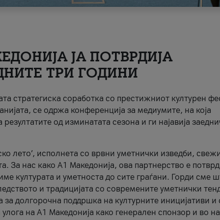
ЕДОНИЈА ЈА ПОТВРДИЈА
ДНИТЕ ТРИ ГОДИНИ
ната стратегиска соработка со престижниот културен ф
анијата, се одржа конференција за медиумите, на која
 резултатите од изминатата сезона и ги најавија заедн
ко лето’, исполнета со врвни уметнички изведби, свеж
а. За нас како A1 Македонија, ова партнерство е потврд
име културата и уметноста до сите граѓани. Горди сме 
ледството и традицијата со современите уметнички тен
а за долгорочна поддршка на културните иницијативи и 
 улога на A1 Македонија како генерален спонзор и во н