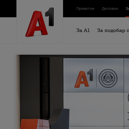
Приватни
Деловни
З
За А1
За подобар 