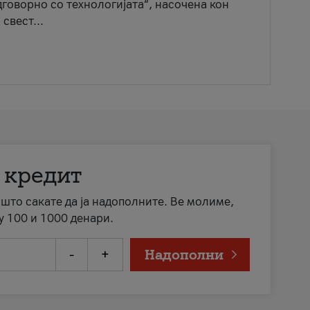
говорно со технологијата“, насочена кон
свест...
 кредит
а што сакате да ја надополните. Ве молиме,
у 100 и 1000 денари.
-
+
Надополни