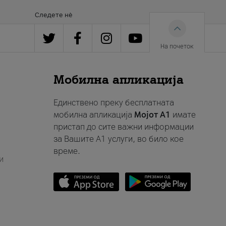
Следете нè
На почеток
Мобилна апликација
Единствено преку бесплатната
мобилна апликација
Мојот A1
имате
пристап до сите важни информации
за Вашите A1 услуги, во било кое
време.
и