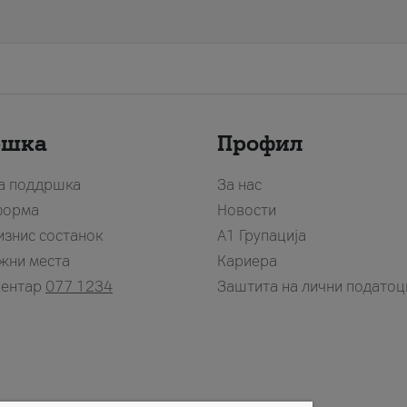
ршка
Профил
за поддршка
За нас
форма
Новости
изнис состанок
А1 Групација
жни места
Кариера
центар
077 1234
Заштита на лични податоц