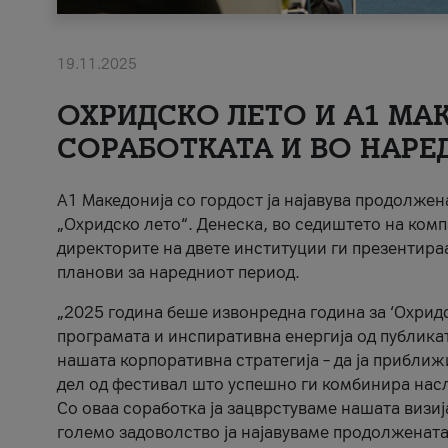
19.11.2025
ОХРИДСКО ЛЕТО И A1 МАК
СОРАБОТКАТА И ВО НАРЕ
A1 Македонија со гордост ја најавува продолже
„Охридско лето“. Денеска, во седиштето на комп
директорите на двете институции ги презентираа
планови за наредниот период.
„2025 година беше извонредна година за ‘Охридс
програмата и инспиративна енергија од публикат
нашата корпоративна стратегија – да ја приближ
дел од фестивал што успешно ги комбинира нас
Со оваа соработка ја зацврстуваме нашата визиј
големо задоволство ја најавуваме продолжената