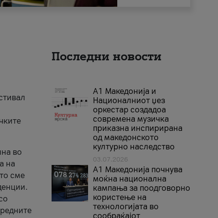
Последни новости
А1 Македонија и
естивал
Националниот џез
оркестар создадоа
современа музичка
ичките
приказна инспирирана
од македонското
културно наследство
ина во
03.07.2026
а на
A1 Македонија почнува
што сме
моќна национална
денции.
кампања за поодговорно
користење на
со
технологијата во
аредните
сообраќајот