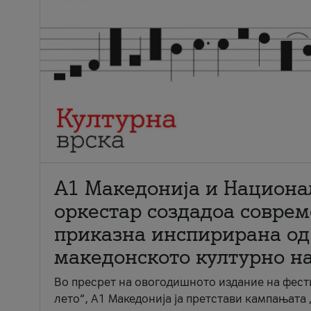
А1 Македонија и Национа
оркестар создадоа совре
приказна инспирирана од
македонското културно н
Во пресрет на овогодишното издание на фест
лето“, А1 Македонија ја претстави кампањата 