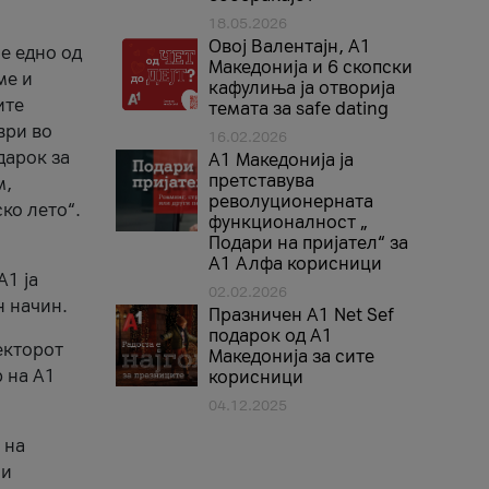
18.05.2026
Овој Валентајн, A1
е едно од
Македонија и 6 скопски
ме и
кафулиња ја отворија
ите
темата за safe dating
ври во
16.02.2026
дарок за
А1 Македонија ја
претставува
м,
револуционерната
ко лето“.
функционалност „
Подари на пријател“ за
А1 Алфа корисници
A1 ја
02.02.2026
н начин.
Празничен A1 Net Sеf
подарок од А1
екторот
Македонија за сите
 на A1
корисници
04.12.2025
 на
 и