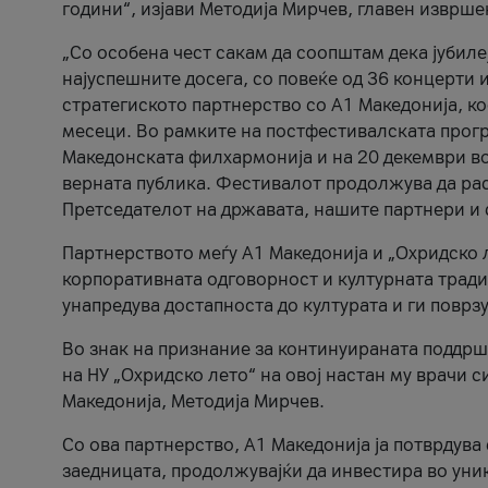
години“, изјави Методија Мирчев, главен изврше
„Со особена чест сакам да соопштам дека јубиле
најуспешните досега, со повеќе од 36 концерти 
стратегиското партнерство со А1 Македонија, к
месеци. Во рамките на постфестивалската прогр
Македонската филхармонија и на 20 декември во
верната публика. Фестивалот продолжува да рас
Претседателот на државата, нашите партнери и с
Партнерството меѓу A1 Македонија и „Охридско 
корпоративната одговорност и културната традиц
унапредува достапноста до културата и ги поврз
Во знак на признание за континуираната поддрш
на НУ „Охридско лето“ на овој настан му врачи
Македонија, Методија Мирчев.
Со ова партнерство, A1 Македонија ја потврдува
заедницата, продолжувајќи да инвестира во уни