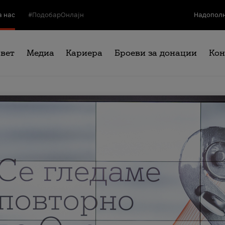
а нас
#ПодобарОнлајн
Надополн
свет
Медиа
Кариера
Броеви за донации
Кон