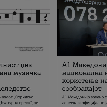
лниот џез
A1 Македони
мена музичка
национална 
користење на
аследство
сообраќајот
ивалот „Охридско
A1 Македонија заедно 
„Културна врска“, чиј
денеска и официјално 