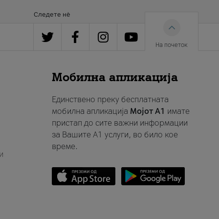
Следете нè
На почеток
Мобилна апликација
Единствено преку бесплатната
мобилна апликација
Мојот A1
имате
пристап до сите важни информации
за Вашите A1 услуги, во било кое
време.
и