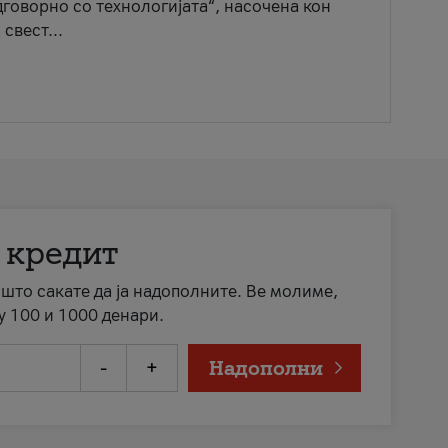
говорно со технологијата“, насочена кон
свест...
 кредит
а што сакате да ја надополните. Ве молиме,
у 100 и 1000 денари.
-
+
Надополни