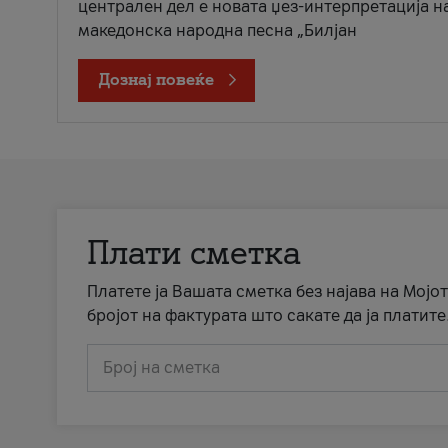
централен дел е новата џез-интерпретација н
македонска народна песна „Билјан
Дознај повеќе
Плати сметка
Платете ја Вашата сметка без најава на Мојот
бројот на фактурата што сакате да ја платите
Број на сметка