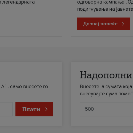
а легендарната
одговорна кампања „Од
подигнување на јавната 
Дознај повеќе
Надополни
 А1, само внесете го
Внесете ја сумата кој
.
внесувајте сума помеѓ
Плати