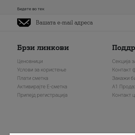
Бидете во тек
Брзи линкови
Подд
Ценовници
Секција 
Услови за користење
Контакт 
Плати сметка
Закажи б
Активирајте Е-сметка
A1 Прода
Припејд регистрација
Контакт 