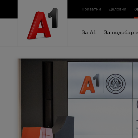
Приватни
Деловни
З
За А1
За подобар 