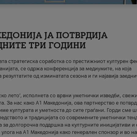
ЕДОНИЈА ЈА ПОТВРДИЈА
ДНИТЕ ТРИ ГОДИНИ
ната стратегиска соработка со престижниот културен ф
анијата, се одржа конференција за медиумите, на која
 резултатите од изминатата сезона и ги најавија заедн
ко лето’, исполнета со врвни уметнички изведби, свеж
а. За нас како A1 Македонија, ова партнерство е потврд
име културата и уметноста до сите граѓани. Горди сме 
ледството и традицијата со современите уметнички тен
а за долгорочна поддршка на културните иницијативи и 
 улога на A1 Македонија како генерален спонзор и во н