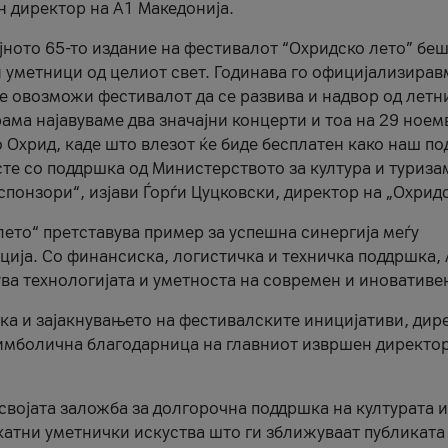
н директор на A1 Македонија.
јното 65-то издание на фестивалот “Охридско лето” беш
и уметници од целиот свет. Годинава го официјализирав
ое овозможи фестивалот да се развива и надвор од летн
ама најавуваме два значајни концерти и тоа на 29 ноем
 Охрид, каде што влезот ќе биде бесплатен како наш по
те со поддршка од Министерството за култура и туриза
понзори“, изјави Ѓорѓи Цуцковски, директор на „Охридс
лето“ претставува пример за успешна синергија меѓу
ија. Со финансиска, логистичка и техничка поддршка, 
ува технологијата и уметноста на современ и иновативе
ка и зајакнувањето на фестивалските иницијативи, дир
 симболична благодарница на главниот извршен директор
 својата заложба за долгорочна поддршка на културата и
катни уметнички искуства што ги зближуваат публиката