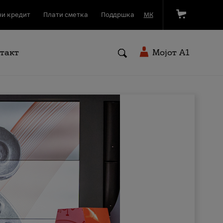
и кредит
Плати сметка
Поддршка
МК
такт
Мојот A1