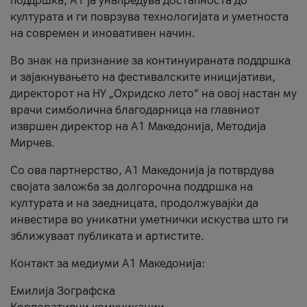
поддршка, A1 ја унапредува достапноста до
културата и ги поврзува технологијата и уметноста
на современ и иновативен начин.
Во знак на признание за континуираната поддршка
и зајакнувањето на фестивалските иницијативи,
директорот на НУ „Охридско лето“ на овој настан му
врачи симболична благодарница на главниот
извршен директор на A1 Македонија, Методија
Мирчев.
Со ова партнерство, A1 Македонија ја потврдува
својата заложба за долгорочна поддршка на
културата и на заедницата, продолжувајќи да
инвестира во уникатни уметнички искуства што ги
зближуваат публиката и артистите.
Контакт за медиуми А1 Македонија:
Емилија Зографска