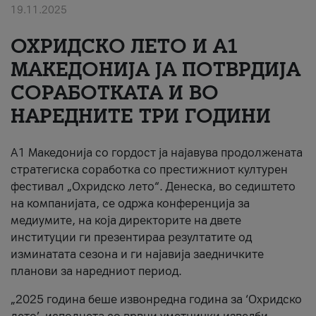
19.11.2025
За нас
ОХРИДСКО ЛЕТО И A1
#ПодобарОнлајн
МАКЕДОНИЈА ЈА ПОТВРДИЈА
СОРАБОТКАТА И ВО
НАРЕДНИТЕ ТРИ ГОДИНИ
A1 Македонија со гордост ја најавува продолжената
стратегиска соработка со престижниот културен
фестивал „Охридско лето“. Денеска, во седиштето
на компанијата, се одржа конференција за
медиумите, на која директорите на двете
институции ги презентираа резултатите од
изминатата сезона и ги најавија заедничките
планови за наредниот период.
„2025 година беше извонредна година за ‘Охридско