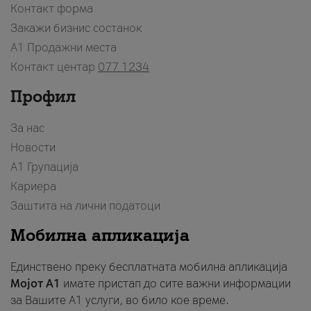
Контакт форма
Закажи бизнис состанок
A1 Продажни места
Контакт центар
077 1234
Профил
За нас
Новости
А1 Групација
Кариера
Заштита на лични податоци
Мобилна апликација
Единствено преку бесплатната мобилна апликација
Мојот A1
имате пристап до сите важни информации
за Вашите A1 услуги, во било кое време.