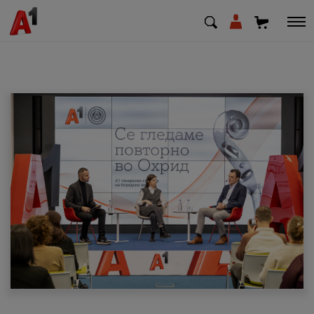
МК
EN
SQ
Приватни
Деловни
Поддршка
Надополни кредит
Плати сметка