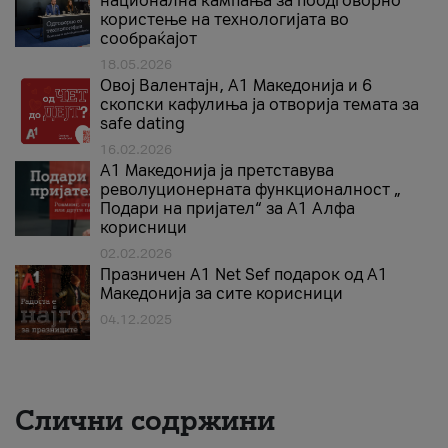
национална кампања за поодговорно
користење на технологијата во
сообраќајот
18.05.2026
Овој Валентајн, A1 Македонија и 6
скопски кафулиња ја отворија темата за
safe dating
16.02.2026
А1 Македонија ја претставува
револуционерната функционалност „
Подари на пријател“ за А1 Алфа
корисници
02.02.2026
Празничен A1 Net Sеf подарок од А1
Македонија за сите корисници
04.12.2025
Слични содржини