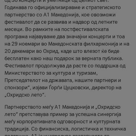
од 36 концерти и уметници од целиот свет.
Годинава го официјализиравме и стратегиското
партнерство со А1 Македонија, кое овозможи
фестивалот да се развива и надвор од летните
месеци. Во рамките на постфестивалската
програма најавуваме два значајни концерти и тоа
на 29 ноември во Македонската филхармонија и на
20 декември во Охрид, каде што влезот ќе биде
бесплатен како наш подарок за верната публика.
Фестивалот продолжува да расте со поддршка од
Министерството за култура и туризам,
Претседателот на државата, нашите партнери и
спонзори“, изјави Ѓорѓи Цуцковски, директор на
„Охридско лето“.
Партнерството меѓу A1 Македонија и „Охридско
лето“ претставува пример за успешна синергија
меѓу корпоративната одговорност и културната
традиција. Со финансиска, логистичка и техничка