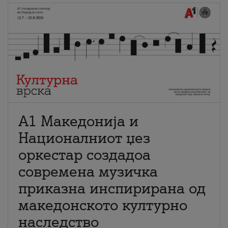
А1 Македонија и
Националниот џез
оркестар создадоа
современа музичка
приказна инспирирана од
македонското културно
наследство