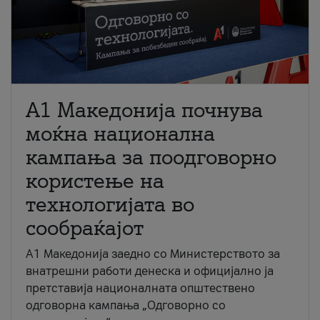
A1 Македонија почнува
моќна национална
кампања за поодговорно
користење на
технологијата во
сообраќајот
A1 Македонија заедно со Министерството за
внатрешни работи денеска и официјално ја
претставија националната општествено
одговорна кампања „Одговорно со