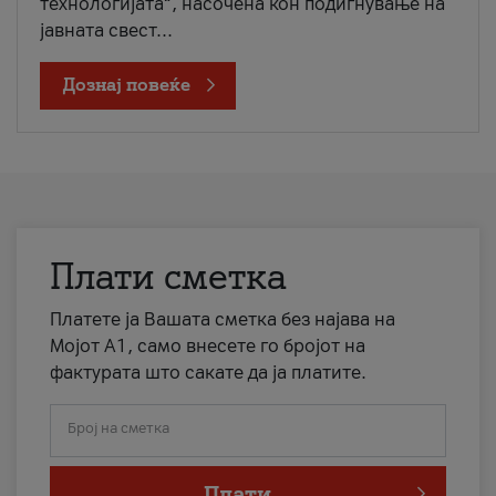
технологијата“, насочена кон подигнување на
јавната свест...
Дознај повеќе
Плати сметка
Платете ја Вашата сметка без најава на
Мојот А1, само внесете го бројот на
фактурата што сакате да ја платите.
Број на сметка
Плати