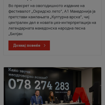
Во пресрет на овогодишното издание на
фестивалот „Охридско лето“, А1 Македонија ја
претстави кампањата „Културна врска“, чиј
централен дел е новата џез-интерпретација на
легендарната македонска народна песна
„Билјан
Дознај повеќе