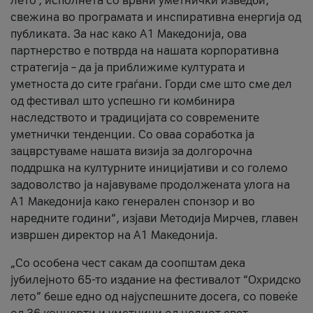
лето’, исполнета со врвни уметнички изведби,
свежина во програмата и инспиративна енергија од
публиката. За нас како A1 Македонија, ова
партнерство е потврда на нашата корпоративна
стратегија – да ја приближиме културата и
уметноста до сите граѓани. Горди сме што сме дел
од фестивал што успешно ги комбинира
наследството и традицијата со современите
уметнички тенденции. Со оваа соработка ја
зацврстуваме нашата визија за долгорочна
поддршка на културните иницијативи и со големо
задоволство ја најавуваме продолжената улога на
A1 Македонија како генерален спонзор и во
наредните години“, изјави Методија Мирчев, главен
извршен директор на A1 Македонија.
„Со особена чест сакам да соопштам дека
јубилејното 65-то издание на фестивалот “Охридско
лето” беше едно од најуспешните досега, со повеќе