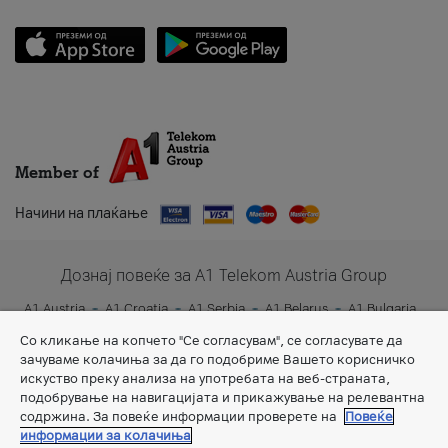
Member of
Начини на плаќање
Дознај повеќе за A1 Telekom Austria Group
A1 Austria
A1 Croatia
A1 Serbia
A1 Belarus
A1 Bulgaria
A1 Slovenia
A1 Digital
Со кликање на копчето "Се согласувам", се согласувате да
зачуваме колачиња за да го подобриме Вашето корисничко
искуство преку анализа на употребата на веб-страната,
подобрување на навигацијата и прикажување на релевантна
содржина. За повеќе информации проверете на
Повеќе
информации за колачиња