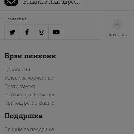
Следете нè
На почеток
Брзи линкови
Ценовници
Услови за користење
Плати сметка
Активирајте Е-сметка
Припејд регистрација
Поддршка
Секција за поддршка