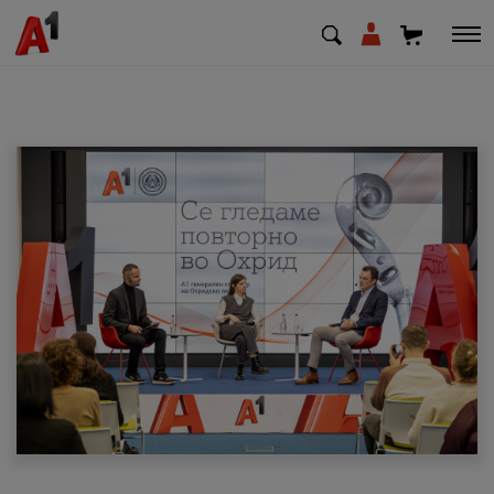
МК
EN
SQ
Приватни
Деловни
Поддршка
Надополни кредит
Плати сметка