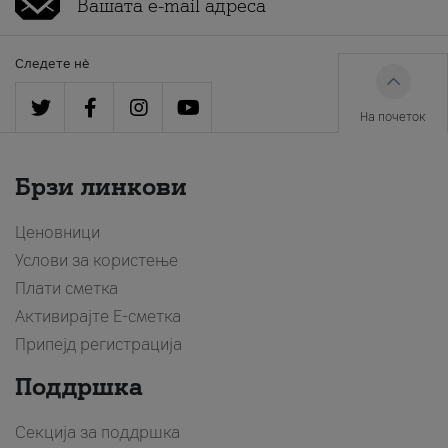
Следете нè
На почеток
Брзи линкови
Ценовници
Услови за користење
Плати сметка
Активирајте Е-сметка
Припејд регистрација
Поддршка
Секција за поддршка