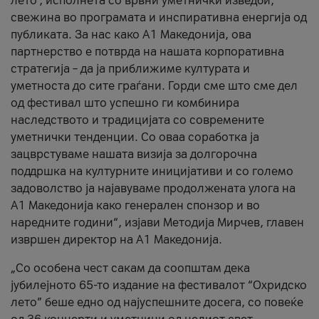
лето’, исполнета со врвни уметнички изведби,
свежина во програмата и инспиративна енергија од
публиката. За нас како A1 Македонија, ова
партнерство е потврда на нашата корпоративна
стратегија – да ја приближиме културата и
уметноста до сите граѓани. Горди сме што сме дел
од фестивал што успешно ги комбинира
наследството и традицијата со современите
уметнички тенденции. Со оваа соработка ја
зацврстуваме нашата визија за долгорочна
поддршка на културните иницијативи и со големо
задоволство ја најавуваме продолжената улога на
A1 Македонија како генерален спонзор и во
наредните години“, изјави Методија Мирчев, главен
извршен директор на A1 Македонија.
„Со особена чест сакам да соопштам дека
јубилејното 65-то издание на фестивалот “Охридско
лето” беше едно од најуспешните досега, со повеќе