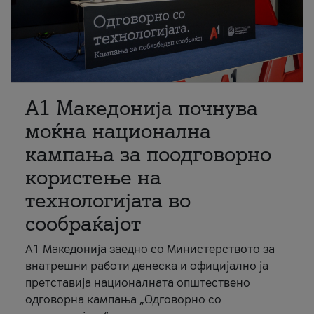
A1 Македонија почнува
моќна национална
кампања за поодговорно
користење на
технологијата во
сообраќајот
A1 Македонија заедно со Министерството за
внатрешни работи денеска и официјално ја
претставија националната општествено
одговорна кампања „Одговорно со