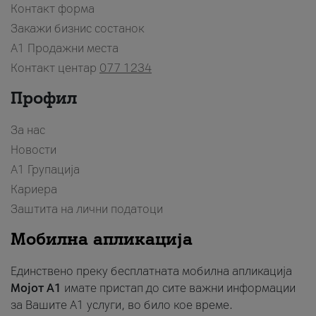
Контакт форма
Закажи бизнис состанок
A1 Продажни места
Контакт центар
077 1234
Профил
За нас
Новости
А1 Групација
Кариера
Заштита на лични податоци
Мобилна апликација
Единствено преку бесплатната мобилна апликација
Мојот A1
имате пристап до сите важни информации
за Вашите A1 услуги, во било кое време.