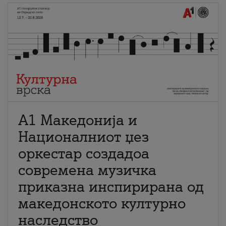
А1 Македонија и
Националниот џез
оркестар создадоа
современа музичка
приказна инспирирана од
македонското културно
наследство