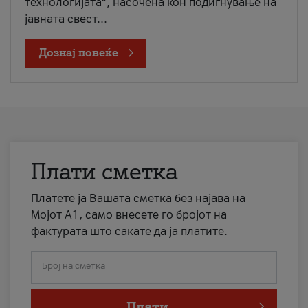
технологијата“, насочена кон подигнување на
јавната свест...
Дознај повеќе
Плати сметка
Платете ја Вашата сметка без најава на
Мојот А1, само внесете го бројот на
фактурата што сакате да ја платите.
Број на сметка
Плати