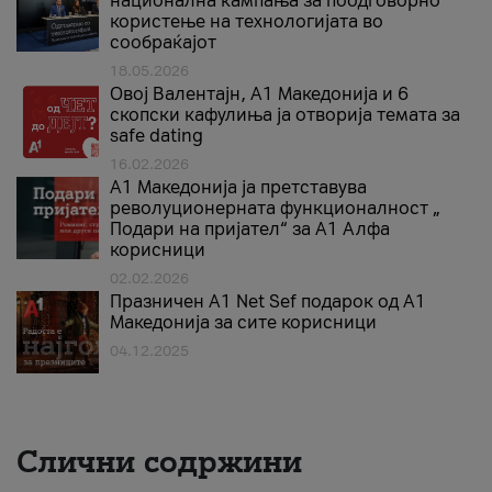
национална кампања за поодговорно
користење на технологијата во
сообраќајот
18.05.2026
Овој Валентајн, A1 Македонија и 6
скопски кафулиња ја отворија темата за
safe dating
16.02.2026
А1 Македонија ја претставува
револуционерната функционалност „
Подари на пријател“ за А1 Алфа
корисници
02.02.2026
Празничен A1 Net Sеf подарок од А1
Македонија за сите корисници
04.12.2025
Слични содржини