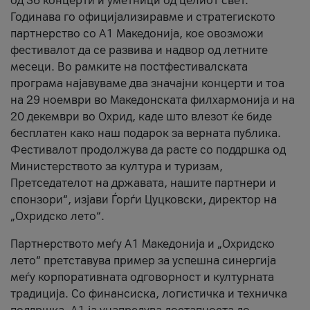
од 36 концерти и уметници од целиот свет.
Годинава го официјализиравме и стратегиското
партнерство со А1 Македонија, кое овозможи
фестивалот да се развива и надвор од летните
месеци. Во рамките на постфестивалската
програма најавуваме два значајни концерти и тоа
на 29 ноември во Македонската филхармонија и на
20 декември во Охрид, каде што влезот ќе биде
бесплатен како наш подарок за верната публика.
Фестивалот продолжува да расте со поддршка од
Министерството за култура и туризам,
Претседателот на државата, нашите партнери и
спонзори“, изјави Ѓорѓи Цуцковски, директор на
„Охридско лето“.
Партнерството меѓу A1 Македонија и „Охридско
лето“ претставува пример за успешна синергија
меѓу корпоративната одговорност и културната
традиција. Со финансиска, логистичка и техничка