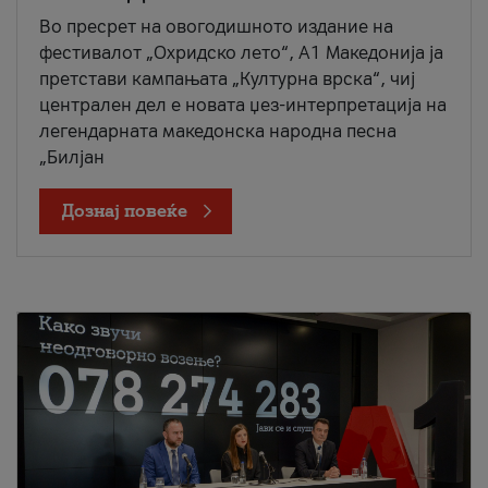
Во пресрет на овогодишното издание на
фестивалот „Охридско лето“, А1 Македонија ја
претстави кампањата „Културна врска“, чиј
централен дел е новата џез-интерпретација на
легендарната македонска народна песна
„Билјан
Дознај повеќе