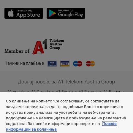
Member of
Начини на плаќање
Дознај повеќе за A1 Telekom Austria Group
A1 Austria
A1 Croatia
A1 Serbia
A1 Belarus
A1 Bulgaria
A1 Slovenia
A1 Digital
Со кликање на копчето "Се согласувам", се согласувате да
зачуваме колачиња за да го подобриме Вашето корисничко
искуство преку анализа на употребата на веб-страната,
подобрување на навигацијата и прикажување на релевантна
содржина. За повеќе информации проверете на
Повеќе
информации за колачиња