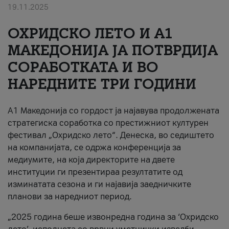
19.11.2025
За нас
ОХРИДСКО ЛЕТО И A1
#ПодобарОнлајн
МАКЕДОНИЈА ЈА ПОТВРДИЈА
СОРАБОТКАТА И ВО
НАРЕДНИТЕ ТРИ ГОДИНИ
A1 Македонија со гордост ја најавува продолжената
стратегиска соработка со престижниот културен
фестивал „Охридско лето“. Денеска, во седиштето
на компанијата, се одржа конференција за
медиумите, на која директорите на двете
институции ги презентираа резултатите од
изминатата сезона и ги најавија заедничките
планови за наредниот период.
„2025 година беше извонредна година за ‘Охридско