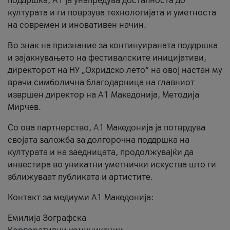
поддршка, A1 ја унапредува достапноста до
културата и ги поврзува технологијата и уметноста
на современ и иновативен начин.
Во знак на признание за континуираната поддршка
и зајакнувањето на фестивалските иницијативи,
директорот на НУ „Охридско лето“ на овој настан му
врачи симболична благодарница на главниот
извршен директор на A1 Македонија, Методија
Мирчев.
Со ова партнерство, A1 Македонија ја потврдува
својата заложба за долгорочна поддршка на
културата и на заедницата, продолжувајќи да
инвестира во уникатни уметнички искуства што ги
зближуваат публиката и артистите.
Контакт за медиуми А1 Македонија:
Емилија Зографска