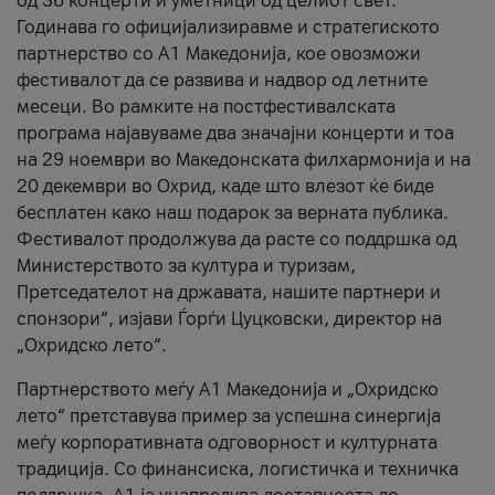
од 36 концерти и уметници од целиот свет.
Годинава го официјализиравме и стратегиското
партнерство со А1 Македонија, кое овозможи
фестивалот да се развива и надвор од летните
месеци. Во рамките на постфестивалската
програма најавуваме два значајни концерти и тоа
на 29 ноември во Македонската филхармонија и на
20 декември во Охрид, каде што влезот ќе биде
бесплатен како наш подарок за верната публика.
Фестивалот продолжува да расте со поддршка од
Министерството за култура и туризам,
Претседателот на државата, нашите партнери и
спонзори“, изјави Ѓорѓи Цуцковски, директор на
„Охридско лето“.
Партнерството меѓу A1 Македонија и „Охридско
лето“ претставува пример за успешна синергија
меѓу корпоративната одговорност и културната
традиција. Со финансиска, логистичка и техничка