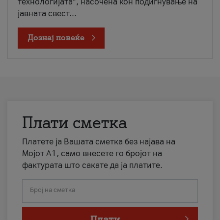
технологијата“, насочена кон подигнување на
јавната свест...
Дознај повеќе
Плати сметка
Платете ја Вашата сметка без најава на
Мојот А1, само внесете го бројот на
фактурата што сакате да ја платите.
Број на сметка
Плати