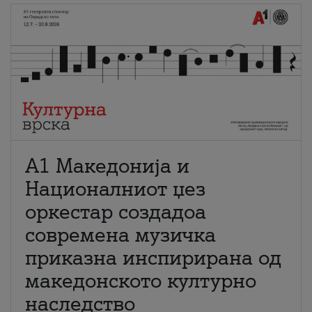
А1 Македонија и
Националниот џез
оркестар создадоа
современа музичка
приказна инспирирана од
македонското културно
наследство