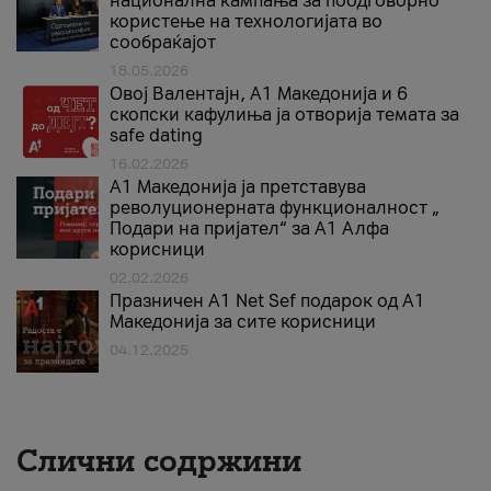
национална кампања за поодговорно
користење на технологијата во
сообраќајот
18.05.2026
Овој Валентајн, A1 Македонија и 6
скопски кафулиња ја отворија темата за
safe dating
16.02.2026
А1 Македонија ја претставува
револуционерната функционалност „
Подари на пријател“ за А1 Алфа
корисници
02.02.2026
Празничен A1 Net Sеf подарок од А1
Македонија за сите корисници
04.12.2025
Слични содржини