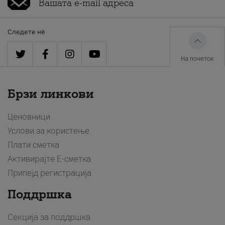
Следете нè
На почеток
Брзи линкови
Ценовници
Услови за користење
Плати сметка
Активирајте Е-сметка
Припејд регистрација
Поддршка
Секција за поддршка