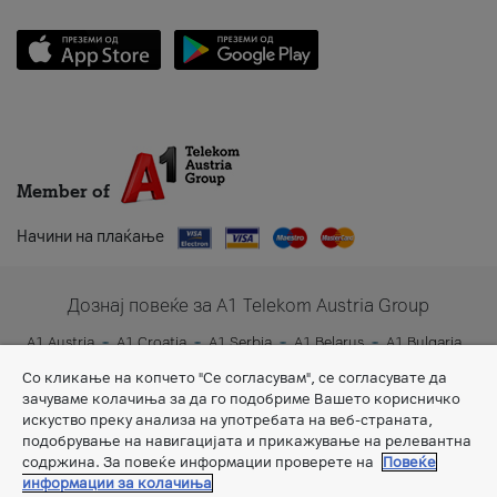
Member of
Начини на плаќање
Дознај повеќе за A1 Telekom Austria Group
A1 Austria
A1 Croatia
A1 Serbia
A1 Belarus
A1 Bulgaria
A1 Slovenia
A1 Digital
Со кликање на копчето "Се согласувам", се согласувате да
зачуваме колачиња за да го подобриме Вашето корисничко
искуство преку анализа на употребата на веб-страната,
подобрување на навигацијата и прикажување на релевантна
содржина. За повеќе информации проверете на
Повеќе
информации за колачиња