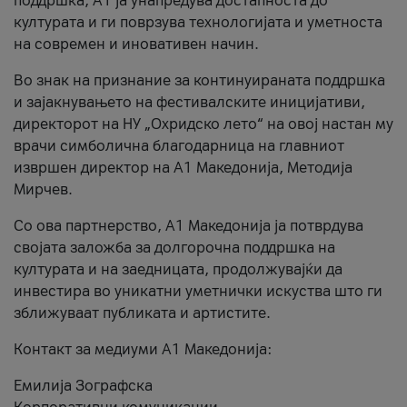
поддршка, A1 ја унапредува достапноста до
културата и ги поврзува технологијата и уметноста
на современ и иновативен начин.
Во знак на признание за континуираната поддршка
и зајакнувањето на фестивалските иницијативи,
директорот на НУ „Охридско лето“ на овој настан му
врачи симболична благодарница на главниот
извршен директор на A1 Македонија, Методија
Мирчев.
Со ова партнерство, A1 Македонија ја потврдува
својата заложба за долгорочна поддршка на
културата и на заедницата, продолжувајќи да
инвестира во уникатни уметнички искуства што ги
зближуваат публиката и артистите.
Контакт за медиуми А1 Македонија:
Емилија Зографска