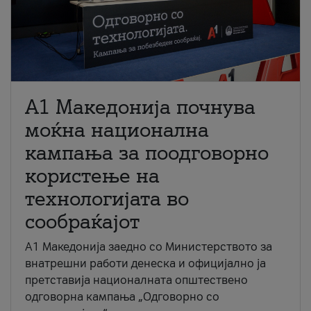
A1 Македонија почнува
моќна национална
кампања за поодговорно
користење на
технологијата во
сообраќајот
A1 Македонија заедно со Министерството за
внатрешни работи денеска и официјално ја
претставија националната општествено
одговорна кампања „Одговорно со