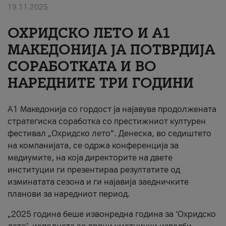
19.11.2025
За нас
ОХРИДСКО ЛЕТО И A1
#ПодобарОнлајн
МАКЕДОНИЈА ЈА ПОТВРДИЈА
СОРАБОТКАТА И ВО
НАРЕДНИТЕ ТРИ ГОДИНИ
A1 Македонија со гордост ја најавува продолжената
стратегиска соработка со престижниот културен
фестивал „Охридско лето“. Денеска, во седиштето
на компанијата, се одржа конференција за
медиумите, на која директорите на двете
институции ги презентираа резултатите од
изминатата сезона и ги најавија заедничките
планови за наредниот период.
„2025 година беше извонредна година за ‘Охридско