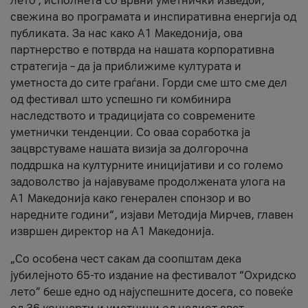
лето’, исполнета со врвни уметнички изведби,
свежина во програмата и инспиративна енергија од
публиката. За нас како A1 Македонија, ова
партнерство е потврда на нашата корпоративна
стратегија – да ја приближиме културата и
уметноста до сите граѓани. Горди сме што сме дел
од фестивал што успешно ги комбинира
наследството и традицијата со современите
уметнички тенденции. Со оваа соработка ја
зацврстуваме нашата визија за долгорочна
поддршка на културните иницијативи и со големо
задоволство ја најавуваме продолжената улога на
A1 Македонија како генерален спонзор и во
наредните години“, изјави Методија Мирчев, главен
извршен директор на A1 Македонија.
„Со особена чест сакам да соопштам дека
јубилејното 65-то издание на фестивалот “Охридско
лето” беше едно од најуспешните досега, со повеќе