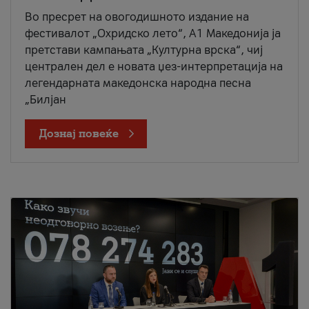
Во пресрет на овогодишното издание на
фестивалот „Охридско лето“, А1 Македонија ја
претстави кампањата „Културна врска“, чиј
централен дел е новата џез-интерпретација на
легендарната македонска народна песна
„Билјан
Дознај повеќе