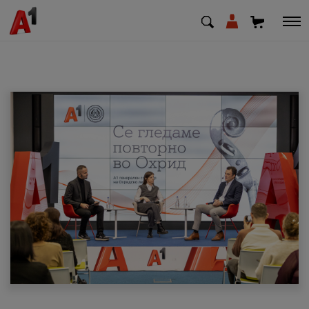
МК
EN
SQ
Приватни
Деловни
Поддршка
Надополни кредит
Плати сметка