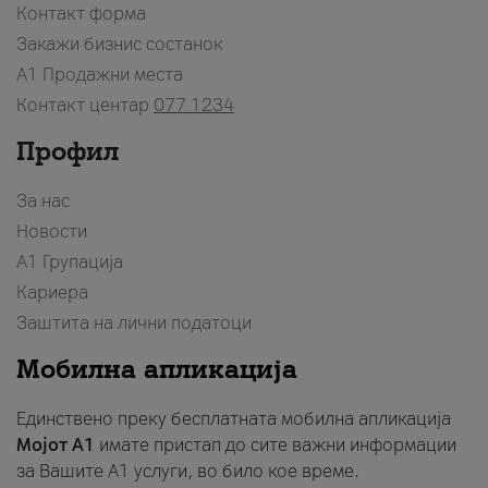
Контакт форма
Закажи бизнис состанок
A1 Продажни места
Контакт центар
077 1234
Профил
За нас
Новости
А1 Групација
Кариера
Заштита на лични податоци
Мобилна апликација
Единствено преку бесплатната мобилна апликација
Мојот A1
имате пристап до сите важни информации
за Вашите A1 услуги, во било кое време.