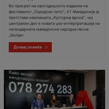
Во пресрет на овогодишното издание на
фестивалот „Охридско лето“, А1 Македонија ја
претстави кампањата „Културна врска“, чиј
централен дел е новата џез-интерпретација на
легендарната македонска народна песна
„Билјан
Дознај повеќе