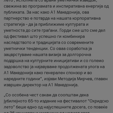
лето’, исполнета со врвни уметнички изведби,
свежина во програмата и инспиративна енергија од
публиката. За нас како A1 Македонија, ова
партнерство е потврда на нашата корпоративна
стратегија – да ја приближиме културата и
уметноста до сите граѓани. Горди сме што сме дел
од фестивал што успешно ги комбинира
наследството и традицијата со современите
уметнички тенденции. Со оваа соработка ја
зацврстуваме нашата визија за долгорочна
поддршка на културните иницијативи и со големо
задоволство ја најавуваме продолжената улога на
A1 Македонија како генерален спонзор и во
наредните години“, изјави Методија Мирчев, главен
извршен директор на A1 Македонија.
„Со особена чест сакам да соопштам дека
јубилејното 65-то издание на фестивалот “Охридско
лето” беше едно од најуспешните досега, со повеќе