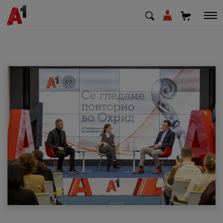
МК
EN
SQ
Приватни
Деловни
Поддршка
Надополни кредит
Плати сметка