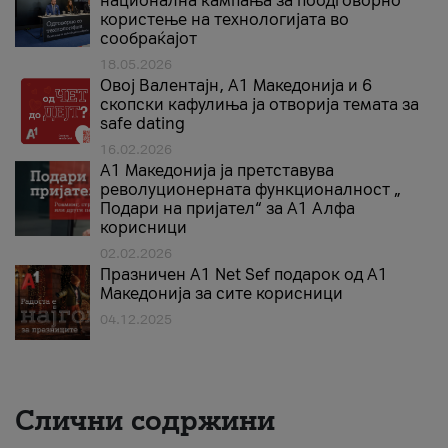
национална кампања за поодговорно
користење на технологијата во
сообраќајот
18.05.2026
Овој Валентајн, A1 Македонија и 6
скопски кафулиња ја отворија темата за
safe dating
16.02.2026
А1 Македонија ја претставува
револуционерната функционалност „
Подари на пријател“ за А1 Алфа
корисници
02.02.2026
Празничен A1 Net Sеf подарок од А1
Македонија за сите корисници
04.12.2025
Слични содржини