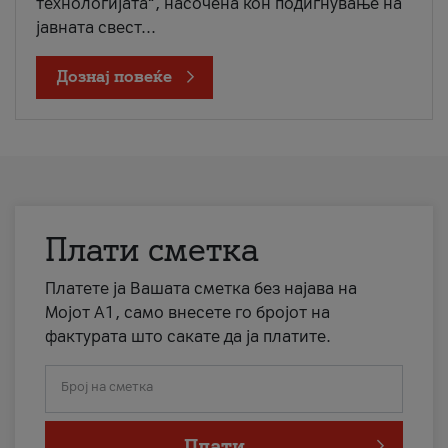
технологијата“, насочена кон подигнување на
јавната свест...
Дознај повеќе
Плати сметка
Платете ја Вашата сметка без најава на
Мојот А1, само внесете го бројот на
фактурата што сакате да ја платите.
Број на сметка
Плати