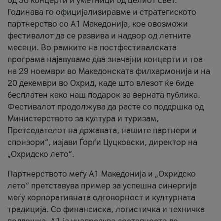
од 36 концерти и уметници од целиот свет.
Годинава го официјализиравме и стратегиското
партнерство со А1 Македонија, кое овозможи
фестивалот да се развива и надвор од летните
месеци. Во рамките на постфестивалската
програма најавуваме два значајни концерти и тоа
на 29 ноември во Македонската филхармонија и на
20 декември во Охрид, каде што влезот ќе биде
бесплатен како наш подарок за верната публика.
Фестивалот продолжува да расте со поддршка од
Министерството за култура и туризам,
Претседателот на државата, нашите партнери и
спонзори“, изјави Ѓорѓи Цуцковски, директор на
„Охридско лето“.
Партнерството меѓу A1 Македонија и „Охридско
лето“ претставува пример за успешна синергија
меѓу корпоративната одговорност и културната
традиција. Со финансиска, логистичка и техничка