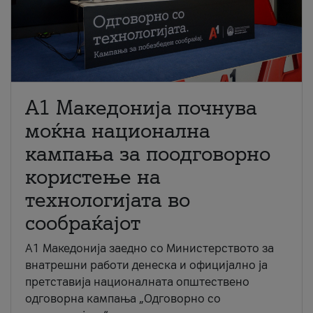
A1 Македонија почнува
моќна национална
кампања за поодговорно
користење на
технологијата во
сообраќајот
A1 Македонија заедно со Министерството за
внатрешни работи денеска и официјално ја
претставија националната општествено
одговорна кампања „Одговорно со