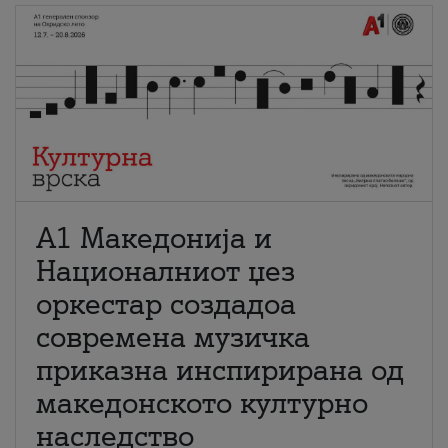
А1 Македонија и
Националниот џез
оркестар создадоа
современа музичка
приказна инспирирана од
македонското културно
наследство