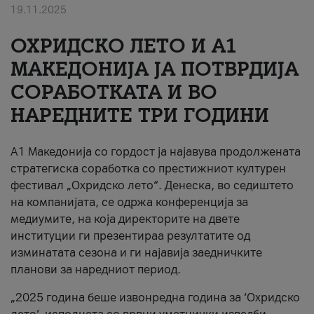
19.11.2025
За нас
ОХРИДСКО ЛЕТО И A1
#ПодобарОнлајн
МАКЕДОНИЈА ЈА ПОТВРДИЈА
СОРАБОТКАТА И ВО
НАРЕДНИТЕ ТРИ ГОДИНИ
A1 Македонија со гордост ја најавува продолжената
стратегиска соработка со престижниот културен
фестивал „Охридско лето“. Денеска, во седиштето
на компанијата, се одржа конференција за
медиумите, на која директорите на двете
институции ги презентираа резултатите од
изминатата сезона и ги најавија заедничките
планови за наредниот период.
„2025 година беше извонредна година за ‘Охридско