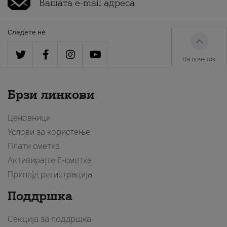
Следете нè
На почеток
Брзи линкови
Ценовници
Услови за користење
Плати сметка
Активирајте Е-сметка
Припејд регистрација
Поддршка
Секција за поддршка