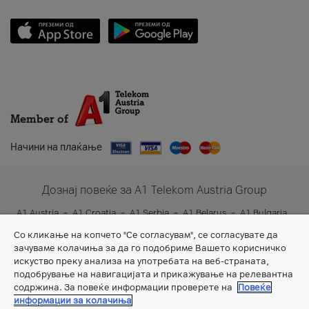
Member of
Начини на плаќање
Дознај повеќе за A1 Telekom Austria Group
A1 Austria
A1 Croatia
A1 Serbia
A1 Belarus
A1 Bulgaria
A1 Slovenia
A1 Digital
Со кликање на копчето "Се согласувам", се согласувате да
зачуваме колачиња за да го подобриме Вашето корисничко
искуство преку анализа на употребата на веб-страната,
подобрување на навигацијата и прикажување на релевантна
содржина. За повеќе информации проверете на
Повеќе
информации за колачиња