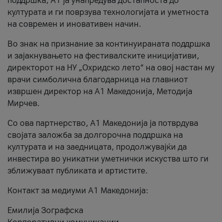
поддршка, A1 ја унапредува достапноста до
културата и ги поврзува технологијата и уметноста
на современ и иновативен начин.
Во знак на признание за континуираната поддршка
и зајакнувањето на фестивалските иницијативи,
директорот на НУ „Охридско лето“ на овој настан му
врачи симболична благодарница на главниот
извршен директор на A1 Македонија, Методија
Мирчев.
Со ова партнерство, A1 Македонија ја потврдува
својата заложба за долгорочна поддршка на
културата и на заедницата, продолжувајќи да
инвестира во уникатни уметнички искуства што ги
зближуваат публиката и артистите.
Контакт за медиуми А1 Македонија:
Емилија Зографска