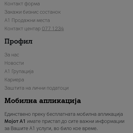
Контакт форма
Закажи бизнис состанок
A1 Продажни места
Контакт центар
077 1234
Профил
За нас
Новости
А1 Групација
Кариера
Заштита на лични податоци
Мобилна апликација
Единствено преку бесплатната мобилна апликација
Мојот A1
имате пристап до сите важни информации
за Вашите A1 услуги, во било кое време.