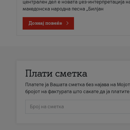
централен дел е новата џез-интерпретација н
македонска народна песна „Билјан
Дознај повеќе
Плати сметка
Платете ја Вашата сметка без најава на Мојот
бројот на фактурата што сакате да ја платите
Број на сметка