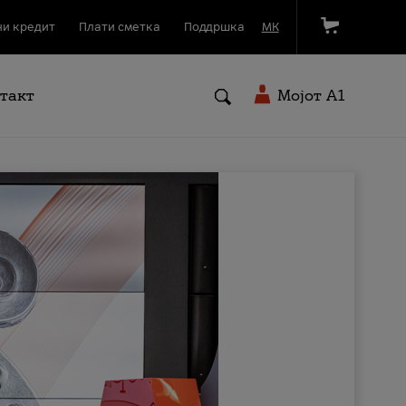
и кредит
Плати сметка
Поддршка
МК
такт
Мојот A1