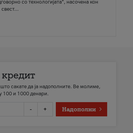
говорно со технологијата“, насочена кон
свест...
 кредит
а што сакате да ја надополните. Ве молиме,
у 100 и 1000 денари.
-
+
Надополни