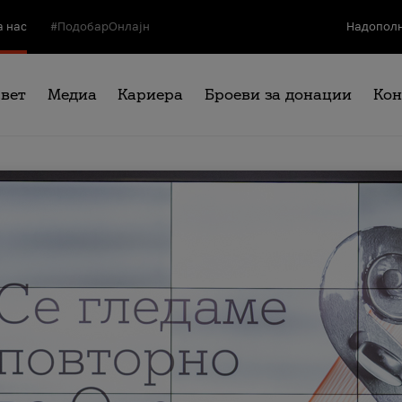
а нас
#ПодобарОнлајн
Надополн
свет
Медиа
Кариера
Броеви за донации
Кон