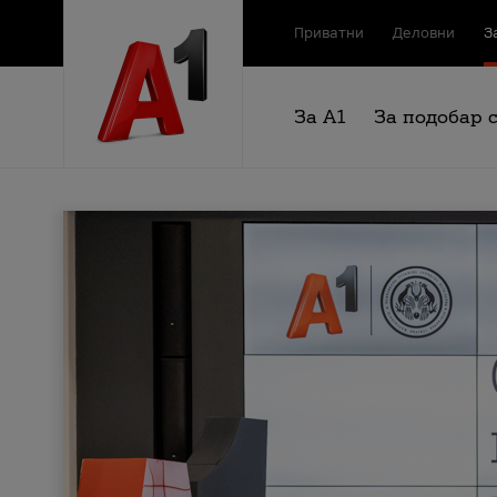
Приватни
Деловни
З
За А1
За подобар 