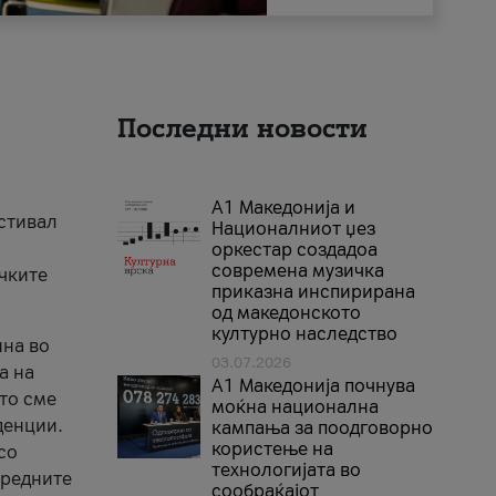
Последни новости
А1 Македонија и
естивал
Националниот џез
оркестар создадоа
современа музичка
ичките
приказна инспирирана
од македонското
културно наследство
ина во
03.07.2026
а на
A1 Македонија почнува
што сме
моќна национална
денции.
кампања за поодговорно
користење на
со
технологијата во
аредните
сообраќајот