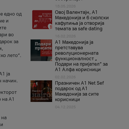
18.05.2026
Овој Валентајн, A1
е едно од
Македонија и 6 скопски
ме и
кафулиња ја отворија
ите
темата за safe dating
ври во
16.02.2026
дарок за
А1 Македонија ја
претставува
м,
револуционерната
ко лето“.
функционалност „
Подари на пријател“ за
А1 Алфа корисници
A1 ја
02.02.2026
н начин.
Празничен A1 Net Sеf
подарок од А1
екторот
Македонија за сите
 на A1
корисници
04.12.2025
 на
 и