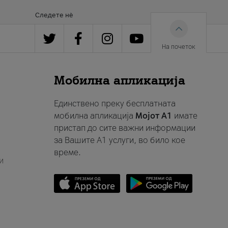
Следете нè
На почеток
Мобилна апликација
Единствено преку бесплатната
мобилна апликација
Мојот A1
имате
пристап до сите важни информации
за Вашите A1 услуги, во било кое
време.
и