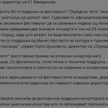
н директор на A1 Македонија.
јното 65-то издание на фестивалот “Охридско лето” беш
и уметници од целиот свет. Годинава го официјализирав
ое овозможи фестивалот да се развива и надвор од летн
ама најавуваме два значајни концерти и тоа на 29 ноем
 Охрид, каде што влезот ќе биде бесплатен како наш по
те со поддршка од Министерството за култура и туриза
понзори“, изјави Ѓорѓи Цуцковски, директор на „Охридс
лето“ претставува пример за успешна синергија меѓу
ија. Со финансиска, логистичка и техничка поддршка, 
ува технологијата и уметноста на современ и иновативе
ка и зајакнувањето на фестивалските иницијативи, дир
 симболична благодарница на главниот извршен директор
 својата заложба за долгорочна поддршка на културата и
катни уметнички искуства што ги зближуваат публиката