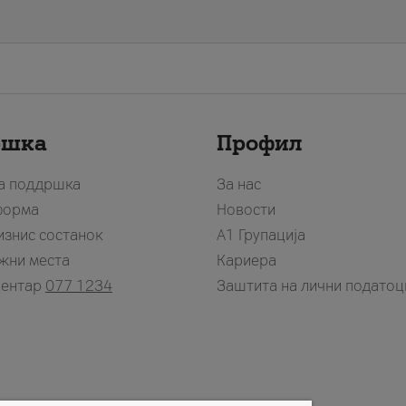
ршка
Профил
за поддршка
За нас
форма
Новости
изнис состанок
А1 Групација
жни места
Кариера
центар
077 1234
Заштита на лични податоц