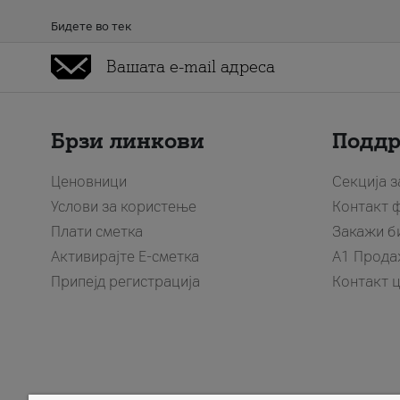
Бидете во тек
Брзи линкови
Подд
Ценовници
Секција 
Услови за користење
Контакт 
Плати сметка
Закажи б
Активирајте Е-сметка
A1 Прода
Припејд регистрација
Контакт 