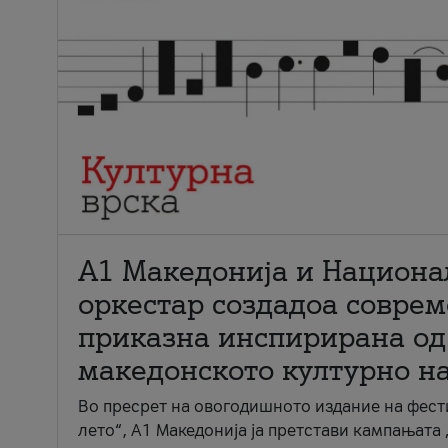
А1 Македонија и Национа
оркестар создадоа совре
приказна инспирирана од
македонското културно н
Во пресрет на овогодишното издание на фест
лето“, А1 Македонија ја претстави кампањата 