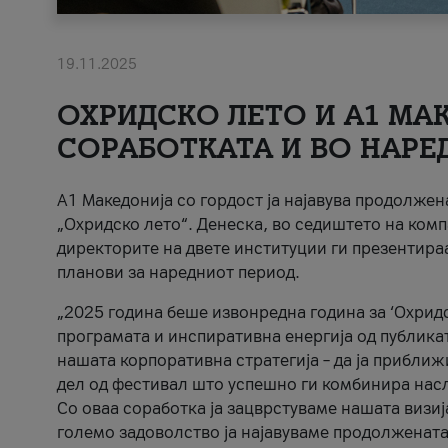
19.11.2025
ОХРИДСКО ЛЕТО И A1 МАК
СОРАБОТКАТА И ВО НАРЕ
A1 Македонија со гордост ја најавува продолже
„Охридско лето“. Денеска, во седиштето на комп
директорите на двете институции ги презентираа
планови за наредниот период.
„2025 година беше извонредна година за ‘Охридс
програмата и инспиративна енергија од публикат
нашата корпоративна стратегија – да ја приближ
дел од фестивал што успешно ги комбинира нас
Со оваа соработка ја зацврстуваме нашата визиј
големо задоволство ја најавуваме продолжената