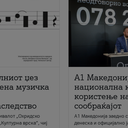
лниот џез
A1 Македони
мена музичка
национална 
користење на
аследство
сообраќајот
ивалот „Охридско
A1 Македонија заедно 
„Културна врска“, чиј
денеска и официјално 