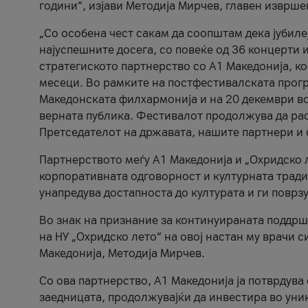
години“, изјави Методија Мирчев, главен изврше
„Со особена чест сакам да соопштам дека јубиле
најуспешните досега, со повеќе од 36 концерти 
стратегиското партнерство со А1 Македонија, к
месеци. Во рамките на постфестивалската прогр
Македонската филхармонија и на 20 декември во
верната публика. Фестивалот продолжува да рас
Претседателот на државата, нашите партнери и с
Партнерството меѓу A1 Македонија и „Охридско 
корпоративната одговорност и културната традиц
унапредува достапноста до културата и ги поврз
Во знак на признание за континуираната поддрш
на НУ „Охридско лето“ на овој настан му врачи
Македонија, Методија Мирчев.
Со ова партнерство, A1 Македонија ја потврдува
заедницата, продолжувајќи да инвестира во уни