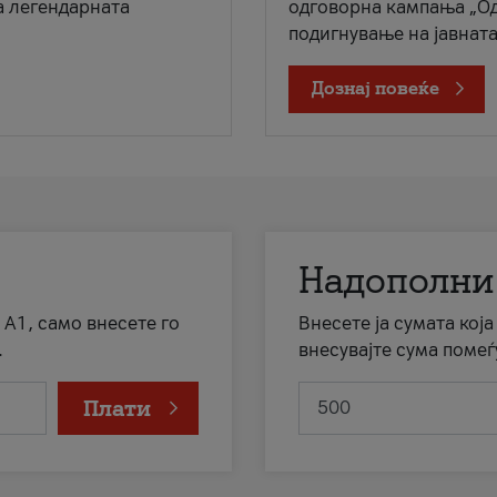
а легендарната
одговорна кампања „Од
подигнување на јавната 
Дознај повеќе
Надополни
 А1, само внесете го
Внесете ја сумата кој
.
внесувајте сума помеѓ
Плати