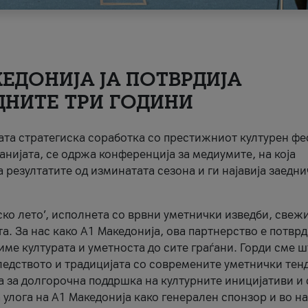
ЕДОНИЈА ЈА ПОТВРДИЈА
ДНИТЕ ТРИ ГОДИНИ
ната стратегиска соработка со престижниот културен ф
анијата, се одржа конференција за медиумите, на која
 резултатите од изминатата сезона и ги најавија заедн
ко лето’, исполнета со врвни уметнички изведби, свеж
а. За нас како A1 Македонија, ова партнерство е потврд
име културата и уметноста до сите граѓани. Горди сме 
ледството и традицијата со современите уметнички тен
а за долгорочна поддршка на културните иницијативи и 
 улога на A1 Македонија како генерален спонзор и во н