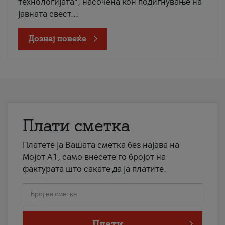
технологијата“, насочена кон подигнување на
јавната свест...
Дознај повеќе
Плати сметка
Платете ја Вашата сметка без најава на
Мојот А1, само внесете го бројот на
фактурата што сакате да ја платите.
Број на сметка
Плати