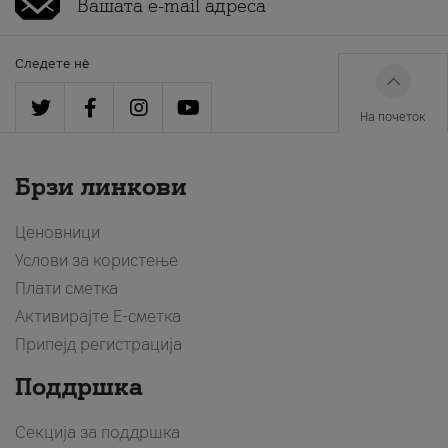
Следете нè
На почеток
Брзи линкови
Ценовници
Услови за користење
Плати сметка
Активирајте Е-сметка
Припејд регистрација
Поддршка
Секција за поддршка