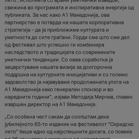
лето’, исполнета со врвни уметнички изведби,
свежина во програмата и инспиративна енергија од
публиката. За нас како A1 Македонија, ова
партнерство е потврда на нашата корпоративна
стратегија – да ја приближиме културата и
уметноста до сите граѓани. Горди сме што сме дел
од фестивал што успешно ги комбинира
наследството и традицијата со современите
уметнички тенденции. Со оваа соработка ја
зацврстуваме нашата визија за долгорочна
поддршка на културните иницијативи и со големо
задоволство ја најавуваме продолжената улога на
A1 Македонија како генерален спонзор и во
наредните години“, изјави Методија Мирчев, главен
извршен директор на A1 Македонија.
„Со особена чест сакам да соопштам дека
јубилејното 65-то издание на фестивалот “Охридско
лето” беше едно од најуспешните досега, со повеќе