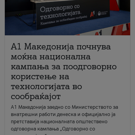
A1 Македонија почнува
моќна национална
кампања за поодговорно
користење на
технологијата во
сообраќајот
A1 Македонија заедно со Министерството за
внатрешни работи денеска и официјално ја
претставија националната општествено
одговорна кампања „Одговорно со