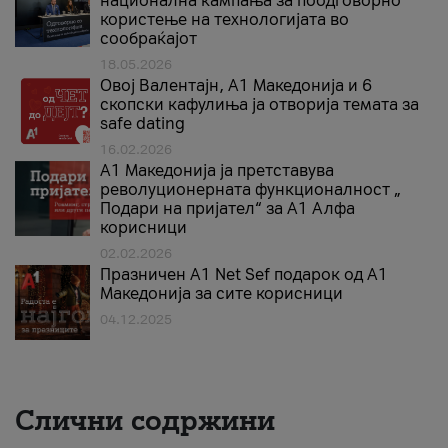
национална кампања за поодговорно
користење на технологијата во
сообраќајот
18.05.2026
Овој Валентајн, A1 Македонија и 6
скопски кафулиња ја отворија темата за
safe dating
16.02.2026
А1 Македонија ја претставува
револуционерната функционалност „
Подари на пријател“ за А1 Алфа
корисници
02.02.2026
Празничен A1 Net Sеf подарок од А1
Македонија за сите корисници
04.12.2025
Слични содржини