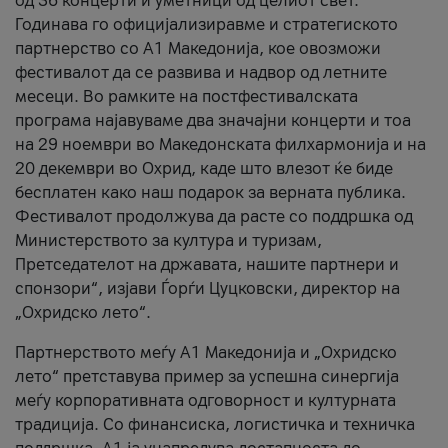
од 36 концерти и уметници од целиот свет.
Годинава го официјализиравме и стратегиското
партнерство со А1 Македонија, кое овозможи
фестивалот да се развива и надвор од летните
месеци. Во рамките на постфестивалската
програма најавуваме два значајни концерти и тоа
на 29 ноември во Македонската филхармонија и на
20 декември во Охрид, каде што влезот ќе биде
бесплатен како наш подарок за верната публика.
Фестивалот продолжува да расте со поддршка од
Министерството за култура и туризам,
Претседателот на државата, нашите партнери и
спонзори“, изјави Ѓорѓи Цуцковски, директор на
„Охридско лето“.
Партнерството меѓу A1 Македонија и „Охридско
лето“ претставува пример за успешна синергија
меѓу корпоративната одговорност и културната
традиција. Со финансиска, логистичка и техничка