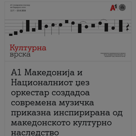
А1 Македонија и
Националниот џез
оркестар создадоа
современа музичка
приказна инспирирана од
македонското културно
наследство