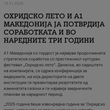
19.11.2025
За нас
ОХРИДСКО ЛЕТО И A1
#ПодобарОнлајн
МАКЕДОНИЈА ЈА ПОТВРДИЈА
СОРАБОТКАТА И ВО
НАРЕДНИТЕ ТРИ ГОДИНИ
A1 Македонија со гордост ја најавува продолжената
стратегиска соработка со престижниот културен
фестивал „Охридско лето“. Денеска, во седиштето
на компанијата, се одржа конференција за
медиумите, на која директорите на двете
институции ги презентираа резултатите од
изминатата сезона и ги најавија заедничките
планови за наредниот период.
„2025 година беше извонредна година за ‘Охридско