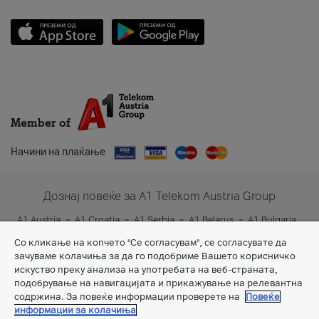
Member of
Начини на плаќање
Дознај повеќе за A1 Telekom Austria Group
A1 Austria
A1 Croatia
A1 Serbia
A1 Belarus
A1 Bulgaria
A1 Slovenia
A1 Digital
Со кликање на копчето "Се согласувам", се согласувате да
зачуваме колачиња за да го подобриме Вашето корисничко
искуство преку анализа на употребата на веб-страната,
подобрување на навигацијата и прикажување на релевантна
содржина. За повеќе информации проверете на
Повеќе
информации за колачиња