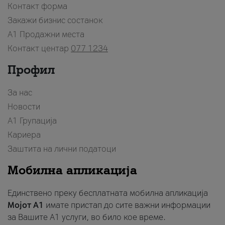
Контакт форма
Закажи бизнис состанок
A1 Продажни места
Контакт центар
077 1234
Профил
За нас
Новости
А1 Групација
Кариера
Заштита на лични податоци
Мобилна апликација
Единствено преку бесплатната мобилна апликација
Мојот A1
имате пристап до сите важни информации
за Вашите A1 услуги, во било кое време.