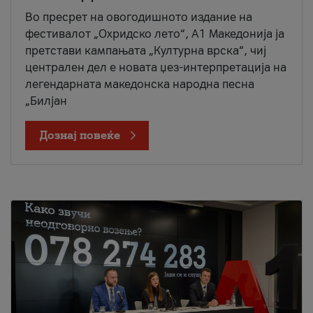
Во пресрет на овогодишното издание на
фестивалот „Охридско лето“, А1 Македонија ја
претстави кампањата „Културна врска“, чиј
централен дел е новата џез-интерпретација на
легендарната македонска народна песна
„Билјан
Дознај повеќе