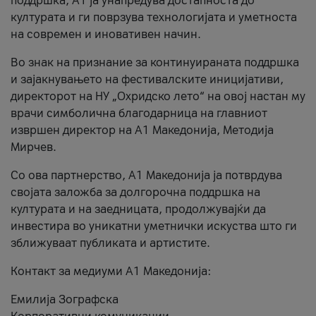
поддршка, A1 ја унапредува достапноста до
културата и ги поврзува технологијата и уметноста
на современ и иновативен начин.
Во знак на признание за континуираната поддршка
и зајакнувањето на фестивалските иницијативи,
директорот на НУ „Охридско лето“ на овој настан му
врачи симболична благодарница на главниот
извршен директор на A1 Македонија, Методија
Мирчев.
Со ова партнерство, A1 Македонија ја потврдува
својата заложба за долгорочна поддршка на
културата и на заедницата, продолжувајќи да
инвестира во уникатни уметнички искуства што ги
зближуваат публиката и артистите.
Контакт за медиуми А1 Македонија:
Емилија Зографска