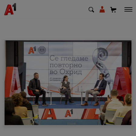
МК
EN
SQ
Приватни
Деловни
Поддршка
Надополни кредит
Плати сметка