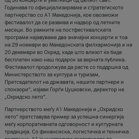
од 36 концерти и уметници од целиот свет.
Годинава го официјализиравме и стратегиското
партнерство со А1 Македонија, кое овозможи
фестивалот да се развива и надвор од летните
месеци. Во рамките на постфестивалската
програма најавуваме два значајни концерти и тоа
на 29 ноември во Македонската филхармонија и на
20 декември во Охрид, каде што влезот ќе биде
бесплатен како наш подарок за верната публика.
Фестивалот продолжува да расте со поддршка од
Министерството за култура и туризам,
Претседателот на државата, нашите партнери и
спонзори“, изјави Ѓорѓи Цуцковски, директор на
„Охридско лето“.
Партнерството меѓу A1 Македонија и „Охридско
лето“ претставува пример за успешна синергија
меѓу корпоративната одговорност и културната
традиција. Со финансиска, логистичка и техничка