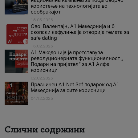
национална кампања за поодговорно
користење на технологијата во
сообраќајот
18.05.2026
Овој Валентајн, A1 Македонија и 6
скопски кафулиња ја отворија темата за
safe dating
16.02.2026
А1 Македонија ја претставува
револуционерната функционалност „
Подари на пријател“ за А1 Алфа
корисници
02.02.2026
Празничен A1 Net Sеf подарок од А1
Македонија за сите корисници
04.12.2025
Слични содржини