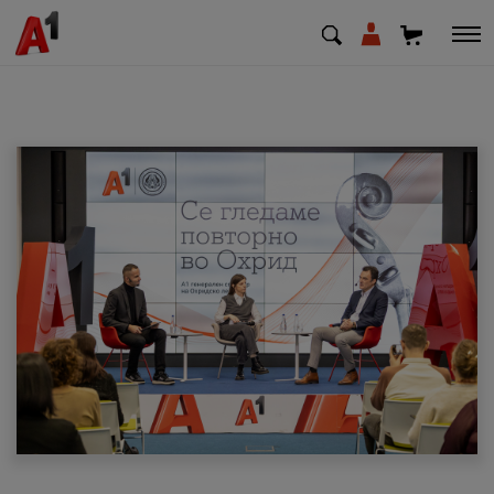
МК
EN
SQ
Приватни
Деловни
Поддршка
Надополни кредит
Плати сметка