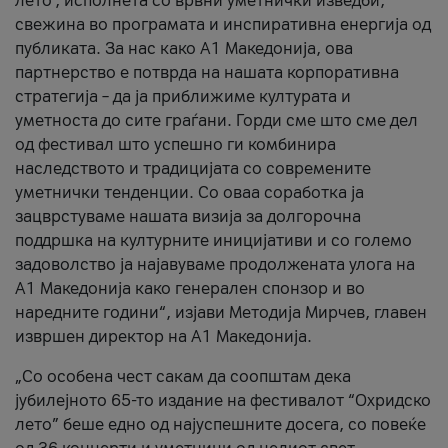
лето’, исполнета со врвни уметнички изведби,
свежина во програмата и инспиративна енергија од
публиката. За нас како A1 Македонија, ова
партнерство е потврда на нашата корпоративна
стратегија – да ја приближиме културата и
уметноста до сите граѓани. Горди сме што сме дел
од фестивал што успешно ги комбинира
наследството и традицијата со современите
уметнички тенденции. Со оваа соработка ја
зацврстуваме нашата визија за долгорочна
поддршка на културните иницијативи и со големо
задоволство ја најавуваме продолжената улога на
A1 Македонија како генерален спонзор и во
наредните години“, изјави Методија Мирчев, главен
извршен директор на A1 Македонија.
„Со особена чест сакам да соопштам дека
јубилејното 65-то издание на фестивалот “Охридско
лето” беше едно од најуспешните досега, со повеќе