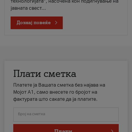
технологијата“, насочена кон подигнување на
јавната свест...
Дознај повеќе
Плати сметка
Платете ја Вашата сметка без најава на
Мојот А1, само внесете го бројот на
фактурата што сакате да ја платите.
Број на сметка
Плати