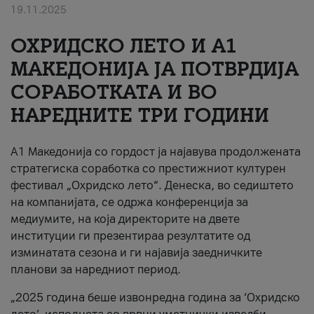
19.11.2025
За нас
ОХРИДСКО ЛЕТО И A1
#ПодобарОнлајн
МАКЕДОНИЈА ЈА ПОТВРДИЈА
СОРАБОТКАТА И ВО
НАРЕДНИТЕ ТРИ ГОДИНИ
A1 Македонија со гордост ја најавува продолжената
стратегиска соработка со престижниот културен
фестивал „Охридско лето“. Денеска, во седиштето
на компанијата, се одржа конференција за
медиумите, на која директорите на двете
институции ги презентираа резултатите од
изминатата сезона и ги најавија заедничките
планови за наредниот период.
„2025 година беше извонредна година за ‘Охридско