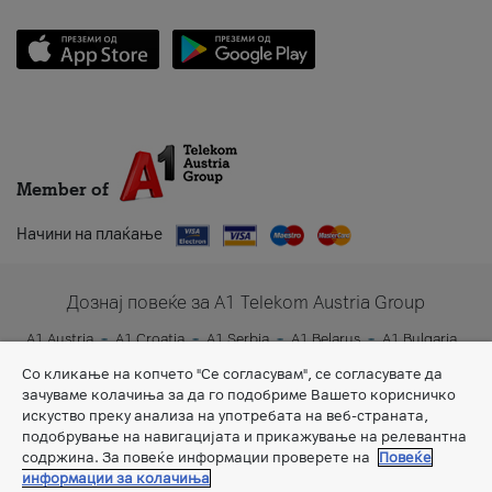
Member of
Начини на плаќање
Дознај повеќе за A1 Telekom Austria Group
A1 Austria
A1 Croatia
A1 Serbia
A1 Belarus
A1 Bulgaria
A1 Slovenia
A1 Digital
Со кликање на копчето "Се согласувам", се согласувате да
зачуваме колачиња за да го подобриме Вашето корисничко
искуство преку анализа на употребата на веб-страната,
подобрување на навигацијата и прикажување на релевантна
содржина. За повеќе информации проверете на
Повеќе
информации за колачиња