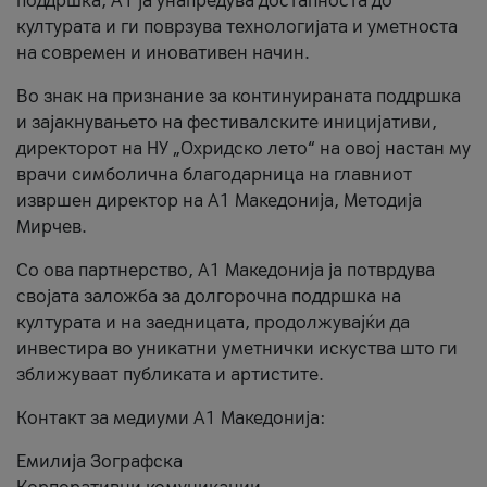
поддршка, A1 ја унапредува достапноста до
културата и ги поврзува технологијата и уметноста
на современ и иновативен начин.
Во знак на признание за континуираната поддршка
и зајакнувањето на фестивалските иницијативи,
директорот на НУ „Охридско лето“ на овој настан му
врачи симболична благодарница на главниот
извршен директор на A1 Македонија, Методија
Мирчев.
Со ова партнерство, A1 Македонија ја потврдува
својата заложба за долгорочна поддршка на
културата и на заедницата, продолжувајќи да
инвестира во уникатни уметнички искуства што ги
зближуваат публиката и артистите.
Контакт за медиуми А1 Македонија:
Емилија Зографска