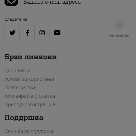
Следете нè
На почеток
Брзи линкови
Ценовници
Услови за користење
Плати сметка
Активирајте Е-сметка
Припејд регистрација
Поддршка
Секција за поддршка