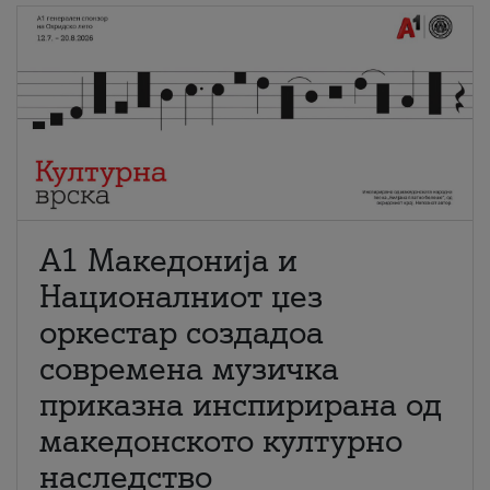
А1 Македонија и
Националниот џез
оркестар создадоа
современа музичка
приказна инспирирана од
македонското културно
наследство