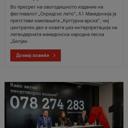
Во пресрет на овогодишното издание на
фестивалот „Охридско лето“, А1 Македонија ја
претстави кампањата „Културна врска“, чиј
централен дел е новата џез-интерпретација на
легендарната македонска народна песна
„Билјан
Дознај повеќе