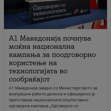
A1 Македонија почнува
моќна национална
кампања за поодговорно
користење на
технологијата во
сообраќајот
A1 Македонија заедно со Министерството за
внатрешни работи денеска и официјално ја
претставија националната општествено
одговорна кампања „Одговорно со