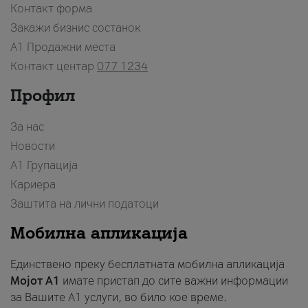
Контакт форма
Закажи бизнис состанок
A1 Продажни места
Контакт центар
077 1234
Профил
За нас
Новости
А1 Групација
Кариера
Заштита на лични податоци
Мобилна апликација
Единствено преку бесплатната мобилна апликација
Мојот A1
имате пристап до сите важни информации
за Вашите A1 услуги, во било кое време.