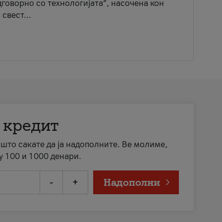
говорно со технологијата“, насочена кон
свест...
 кредит
а што сакате да ја надополните. Ве молиме,
у 100 и 1000 денари.
-
+
Надополни