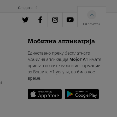
Следете нè
На почеток
Мобилна апликација
Единствено преку бесплатната
мобилна апликација
Мојот A1
имате
пристап до сите важни информации
за Вашите A1 услуги, во било кое
време.
и