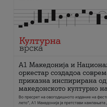
А1 Македонија и Национа
оркестар создадоа совре
приказна инспирирана од
македонското културно н
Во пресрет на овогодишното издание на фест
лето“, А1 Македонија ја претстави кампањата 