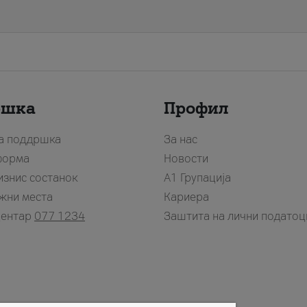
ршка
Профил
за поддршка
За нас
форма
Новости
изнис состанок
А1 Групација
жни места
Кариера
центар
077 1234
Заштита на лични податоц