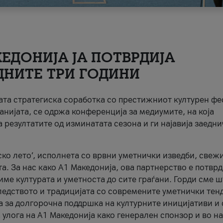
ЕДОНИЈА ЈА ПОТВРДИЈА
ДНИТЕ ТРИ ГОДИНИ
ната стратегиска соработка со престижниот културен ф
анијата, се одржа конференција за медиумите, на која
 резултатите од изминатата сезона и ги најавија заедн
ко лето’, исполнета со врвни уметнички изведби, свеж
а. За нас како A1 Македонија, ова партнерство е потврд
име културата и уметноста до сите граѓани. Горди сме 
ледството и традицијата со современите уметнички тен
а за долгорочна поддршка на културните иницијативи и 
 улога на A1 Македонија како генерален спонзор и во н