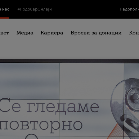
а нас
#ПодобарОнлајн
Надополн
свет
Медиа
Кариера
Броеви за донации
Кон