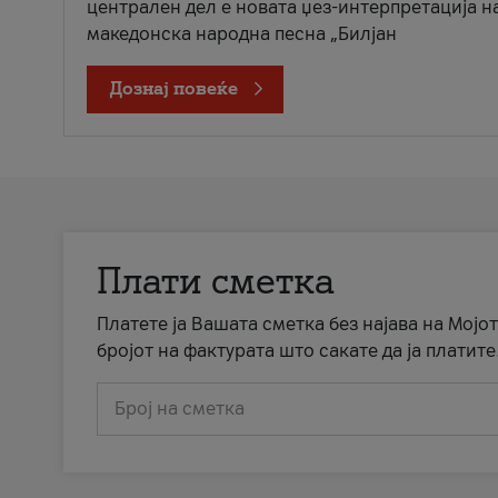
централен дел е новата џез-интерпретација н
македонска народна песна „Билјан
Дознај повеќе
Плати сметка
Платете ја Вашата сметка без најава на Мојот
бројот на фактурата што сакате да ја платите
Број на сметка