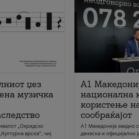
лниот џез
A1 Македони
мена музичка
национална 
користење на
аследство
сообраќајот
ивалот „Охридско
A1 Македонија заедно 
„Културна врска“, чиј
денеска и официјално 