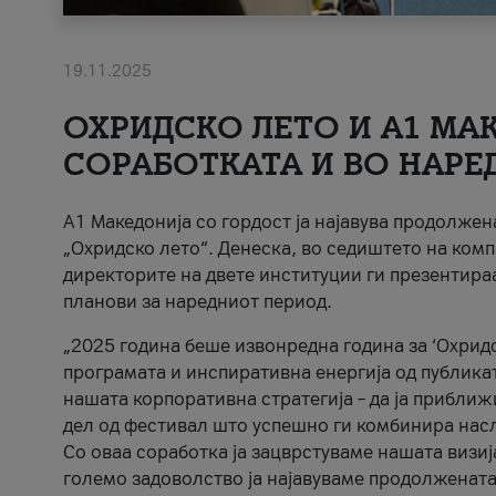
19.11.2025
ОХРИДСКО ЛЕТО И A1 МАК
СОРАБОТКАТА И ВО НАРЕ
A1 Македонија со гордост ја најавува продолже
„Охридско лето“. Денеска, во седиштето на комп
директорите на двете институции ги презентираа
планови за наредниот период.
„2025 година беше извонредна година за ‘Охридс
програмата и инспиративна енергија од публикат
нашата корпоративна стратегија – да ја приближ
дел од фестивал што успешно ги комбинира нас
Со оваа соработка ја зацврстуваме нашата визиј
големо задоволство ја најавуваме продолжената