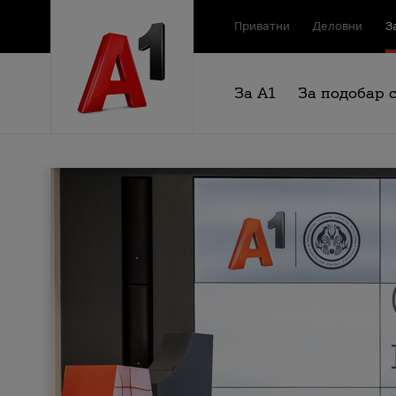
Приватни
Деловни
З
За А1
За подобар 