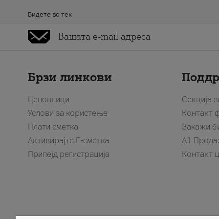
Бидете во тек
Брзи линкови
Подд
Ценовници
Секција 
Услови за користење
Контакт 
Плати сметка
Закажи б
Активирајте Е-сметка
A1 Прода
Припејд регистрација
Контакт 