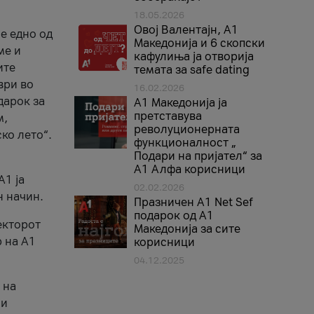
18.05.2026
Овој Валентајн, A1
е едно од
Македонија и 6 скопски
ме и
кафулиња ја отворија
ите
темата за safe dating
ври во
16.02.2026
дарок за
А1 Македонија ја
претставува
м,
револуционерната
ко лето“.
функционалност „
Подари на пријател“ за
А1 Алфа корисници
A1 ја
02.02.2026
н начин.
Празничен A1 Net Sеf
подарок од А1
екторот
Македонија за сите
 на A1
корисници
04.12.2025
 на
 и