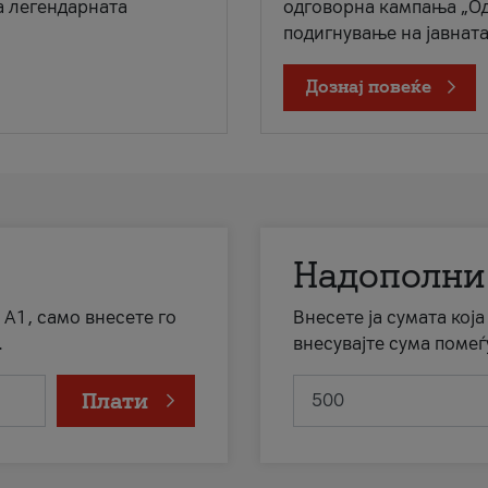
а легендарната
одговорна кампања „Од
подигнување на јавната 
Дознај повеќе
Надополни
 А1, само внесете го
Внесете ја сумата кој
.
внесувајте сума помеѓ
Плати