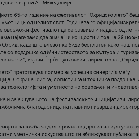
н директор на A1 Македонија.
јното 65-то издание на фестивалот “Охридско лето” беш
и уметници од целиот свет. Годинава го официјализирав
ое овозможи фестивалот да се развива и надвор од летн
ама најавуваме два значајни концерти и тоа на 29 ноем
 Охрид, каде што влезот ќе биде бесплатен како наш по
те со поддршка од Министерството за култура и туриза
понзори“, изјави Ѓорѓи Цуцковски, директор на „Охридс
лето“ претставува пример за успешна синергија меѓу
ија. Со финансиска, логистичка и техничка поддршка, 
ува технологијата и уметноста на современ и иновативе
ка и зајакнувањето на фестивалските иницијативи, дир
 симболична благодарница на главниот извршен директор
 својата заложба за долгорочна поддршка на културата и
катни уметнички искуства што ги зближуваат публиката