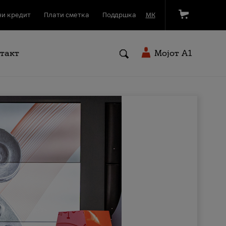
и кредит
Плати сметка
Поддршка
МК
такт
Мојот A1