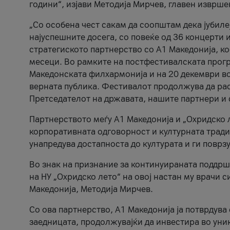
години“, изјави Методија Мирчев, главен изврше
„Со особена чест сакам да соопштам дека јубиле
најуспешните досега, со повеќе од 36 концерти 
стратегиското партнерство со А1 Македонија, к
месеци. Во рамките на постфестивалската прогр
Македонската филхармонија и на 20 декември во
верната публика. Фестивалот продолжува да рас
Претседателот на државата, нашите партнери и с
Партнерството меѓу A1 Македонија и „Охридско 
корпоративната одговорност и културната традиц
унапредува достапноста до културата и ги поврз
Во знак на признание за континуираната поддрш
на НУ „Охридско лето“ на овој настан му врачи
Македонија, Методија Мирчев.
Со ова партнерство, A1 Македонија ја потврдува
заедницата, продолжувајќи да инвестира во уни