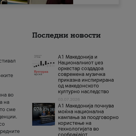
Последни новости
А1 Македонија и
естивал
Националниот џез
оркестар создадоа
современа музичка
ичките
приказна инспирирана
од македонското
културно наследство
ина во
03.07.2026
а на
A1 Македонија почнува
што сме
моќна национална
денции.
кампања за поодговорно
користење на
со
технологијата во
аредните
сообраќајот