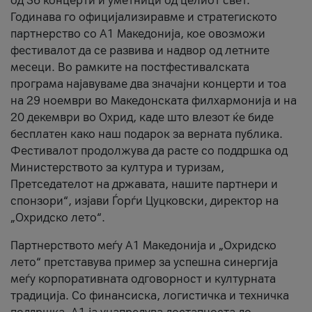
од 36 концерти и уметници од целиот свет.
Годинава го официјализиравме и стратегиското
партнерство со А1 Македонија, кое овозможи
фестивалот да се развива и надвор од летните
месеци. Во рамките на постфестивалската
програма најавуваме два значајни концерти и тоа
на 29 ноември во Македонската филхармонија и на
20 декември во Охрид, каде што влезот ќе биде
бесплатен како наш подарок за верната публика.
Фестивалот продолжува да расте со поддршка од
Министерството за култура и туризам,
Претседателот на државата, нашите партнери и
спонзори“, изјави Ѓорѓи Цуцковски, директор на
„Охридско лето“.
Партнерството меѓу A1 Македонија и „Охридско
лето“ претставува пример за успешна синергија
меѓу корпоративната одговорност и културната
традиција. Со финансиска, логистичка и техничка