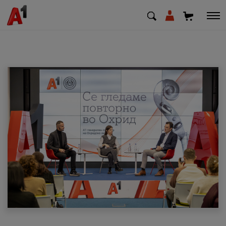
МК
EN
SQ
Приватни
Деловни
Поддршка
Надополни кредит
Плати сметка