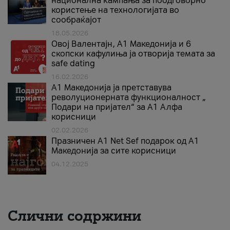
национална кампања за поодговорно
користење на технологијата во
сообраќајот
18.05.2026
Овој Валентајн, A1 Македонија и 6
скопски кафулиња ја отворија темата за
safe dating
16.02.2026
А1 Македонија ја претставува
револуционерната функционалност „
Подари на пријател“ за А1 Алфа
корисници
02.02.2026
Празничен A1 Net Sеf подарок од А1
Македонија за сите корисници
04.12.2025
Слични содржини