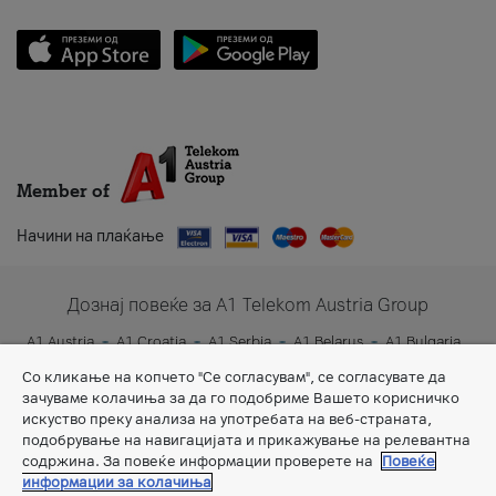
Member of
Начини на плаќање
Дознај повеќе за A1 Telekom Austria Group
A1 Austria
A1 Croatia
A1 Serbia
A1 Belarus
A1 Bulgaria
A1 Slovenia
A1 Digital
Со кликање на копчето "Се согласувам", се согласувате да
зачуваме колачиња за да го подобриме Вашето корисничко
искуство преку анализа на употребата на веб-страната,
подобрување на навигацијата и прикажување на релевантна
содржина. За повеќе информации проверете на
Повеќе
информации за колачиња