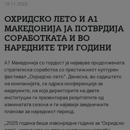
19.11.2025
За нас
ОХРИДСКО ЛЕТО И A1
#ПодобарОнлајн
МАКЕДОНИЈА ЈА ПОТВРДИЈА
СОРАБОТКАТА И ВО
НАРЕДНИТЕ ТРИ ГОДИНИ
A1 Македонија со гордост ја најавува продолжената
стратегиска соработка со престижниот културен
фестивал „Охридско лето“. Денеска, во седиштето
на компанијата, се одржа конференција за
медиумите, на која директорите на двете
институции ги презентираа резултатите од
изминатата сезона и ги најавија заедничките
планови за наредниот период.
„2025 година беше извонредна година за ‘Охридско