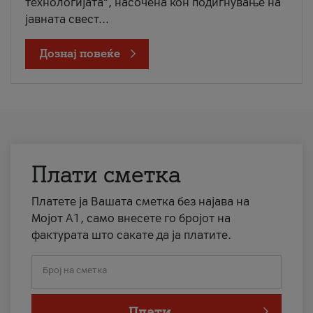
технологијата“, насочена кон подигнување на
јавната свест...
Дознај повеќе
Плати сметка
Платете ја Вашата сметка без најава на
Мојот А1, само внесете го бројот на
фактурата што сакате да ја платите.
Број на сметка
Плати