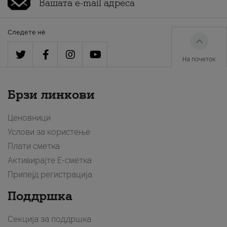
Следете нè
На почеток
Брзи линкови
Ценовници
Услови за користење
Плати сметка
Активирајте Е-сметка
Припејд регистрација
Поддршка
Секција за поддршка