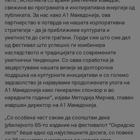
лето’, исполнета со врвни уметнички изведби,
свежина во програмата и инспиративна енергија од
публиката. За нас како A1 Македонија, ова
партнерство е потврда на нашата корпоративна
стратегија – да ја приближиме културата и
уметноста до сите граѓани. Горди сме што сме дел
од фестивал што успешно ги комбинира
наследството и традицијата со современите
уметнички тенденции. Со оваа соработка ја
зацврстуваме нашата визија за долгорочна
поддршка на културните иницијативи и со големо
задоволство ја најавуваме продолжената улога на
A1 Македонија како генерален спонзор и во
наредните години“, изјави Методија Мирчев, главен
извршен директор на A1 Македонија.
„Со особена чест сакам да соопштам дека
јубилејното 65-то издание на фестивалот “Охридско
лето” беше едно од најуспешните досега, со повеќе