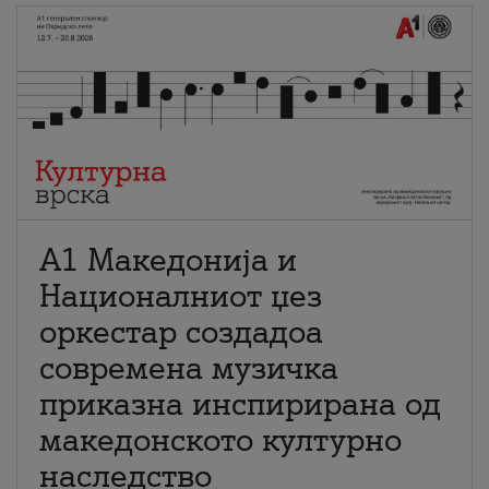
А1 Македонија и
Националниот џез
оркестар создадоа
современа музичка
приказна инспирирана од
македонското културно
наследство