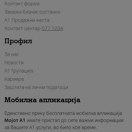
Контакт форма
Закажи бизнис состанок
A1 Продажни места
Контакт центар
077 1234
Профил
За нас
Новости
А1 Групација
Кариера
Заштита на лични податоци
Мобилна апликација
Единствено преку бесплатната мобилна апликација
Мојот A1
имате пристап до сите важни информации
за Вашите A1 услуги, во било кое време.