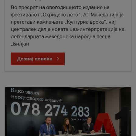
Во пресрет на овогодишното издание на
фестивалот „Охридско лето“, А1 Македонија ја
претстави кампањата „Културна врска“, чиј
централен дел е новата џез-интерпретација на
легендарната македонска народна песна
„Билјан
Дознај повеќе