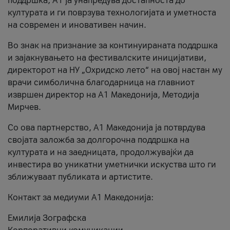
поддршка, A1 ја унапредува достапноста до
културата и ги поврзува технологијата и уметноста
на современ и иновативен начин.
Во знак на признание за континуираната поддршка
и зајакнувањето на фестивалските иницијативи,
директорот на НУ „Охридско лето“ на овој настан му
врачи симболична благодарница на главниот
извршен директор на A1 Македонија, Методија
Мирчев.
Со ова партнерство, A1 Македонија ја потврдува
својата заложба за долгорочна поддршка на
културата и на заедницата, продолжувајќи да
инвестира во уникатни уметнички искуства што ги
зближуваат публиката и артистите.
Контакт за медиуми А1 Македонија:
Емилија Зографска