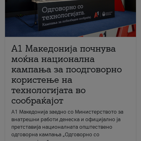
A1 Македонија почнува
моќна национална
кампања за поодговорно
користење на
технологијата во
сообраќајот
A1 Македонија заедно со Министерството за
внатрешни работи денеска и официјално ја
претставија националната општествено
одговорна кампања „Одговорно со