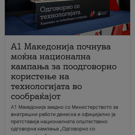
A1 Македонија почнува
моќна национална
кампања за поодговорно
користење на
технологијата во
сообраќајот
A1 Македонија заедно со Министерството за
внатрешни работи денеска и официјално ја
претставија националната општествено
одговорна кампања „Одговорно со