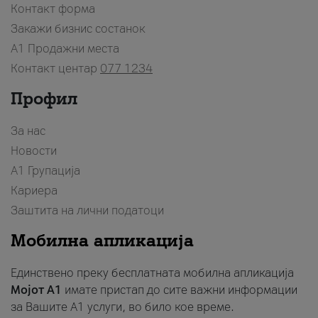
Контакт форма
Закажи бизнис состанок
A1 Продажни места
Контакт центар
077 1234
Профил
За нас
Новости
А1 Групација
Кариера
Заштита на лични податоци
Мобилна апликација
Единствено преку бесплатната мобилна апликација
Мојот A1
имате пристап до сите важни информации
за Вашите A1 услуги, во било кое време.