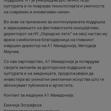
поддршка, A1 ја унапредува достапноста до
културата и ги поврзува технологијата и уметноста
на современ и иновативен начин.
Во знак на признание за континуираната поддршка
и зајакнувањето на фестивалските иницијативи,
директорот на НУ „Охридско лето“ на овој настан му
врачи симболична благодарница на главниот
извршен директор на A1 Македонија, Методија
Мирчев.
Со ова партнерство, A1 Македонија ја потврдува
својата заложба за долгорочна поддршка на
културата и на заедницата, продолжувајќи да
инвестира во уникатни уметнички искуства што ги
зближуваат публиката и артистите.
Контакт за медиуми А1 Македонија:
Емилија Зографска