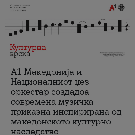
А1 Македонија и
Националниот џез
оркестар создадоа
современа музичка
приказна инспирирана од
македонското културно
наследство