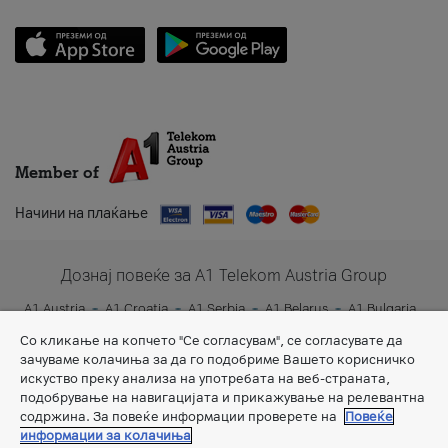
Member of
Начини на плаќање
Дознај повеќе за A1 Telekom Austria Group
A1 Austria
A1 Croatia
A1 Serbia
A1 Belarus
A1 Bulgaria
A1 Slovenia
A1 Digital
Со кликање на копчето "Се согласувам", се согласувате да
зачуваме колачиња за да го подобриме Вашето корисничко
искуство преку анализа на употребата на веб-страната,
подобрување на навигацијата и прикажување на релевантна
содржина. За повеќе информации проверете на
Повеќе
информации за колачиња