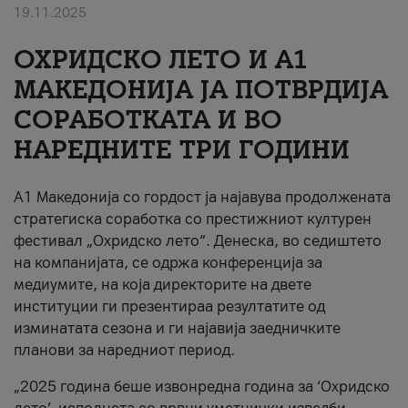
19.11.2025
За нас
ОХРИДСКО ЛЕТО И A1
#ПодобарОнлајн
МАКЕДОНИЈА ЈА ПОТВРДИЈА
СОРАБОТКАТА И ВО
НАРЕДНИТЕ ТРИ ГОДИНИ
A1 Македонија со гордост ја најавува продолжената
стратегиска соработка со престижниот културен
фестивал „Охридско лето“. Денеска, во седиштето
на компанијата, се одржа конференција за
медиумите, на која директорите на двете
институции ги презентираа резултатите од
изминатата сезона и ги најавија заедничките
планови за наредниот период.
„2025 година беше извонредна година за ‘Охридско