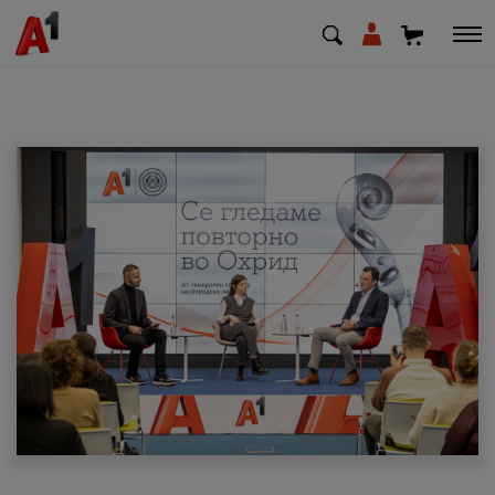
МК
EN
SQ
Приватни
Деловни
Поддршка
Надополни кредит
Плати сметка