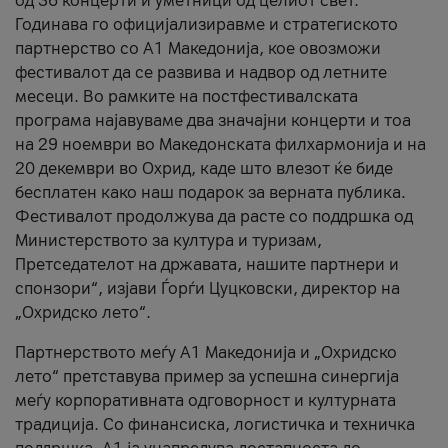
од 36 концерти и уметници од целиот свет.
Годинава го официјализиравме и стратегиското
партнерство со А1 Македонија, кое овозможи
фестивалот да се развива и надвор од летните
месеци. Во рамките на постфестивалската
програма најавуваме два значајни концерти и тоа
на 29 ноември во Македонската филхармонија и на
20 декември во Охрид, каде што влезот ќе биде
бесплатен како наш подарок за верната публика.
Фестивалот продолжува да расте со поддршка од
Министерството за култура и туризам,
Претседателот на државата, нашите партнери и
спонзори“, изјави Ѓорѓи Цуцковски, директор на
„Охридско лето“.
Партнерството меѓу A1 Македонија и „Охридско
лето“ претставува пример за успешна синергија
меѓу корпоративната одговорност и културната
традиција. Со финансиска, логистичка и техничка