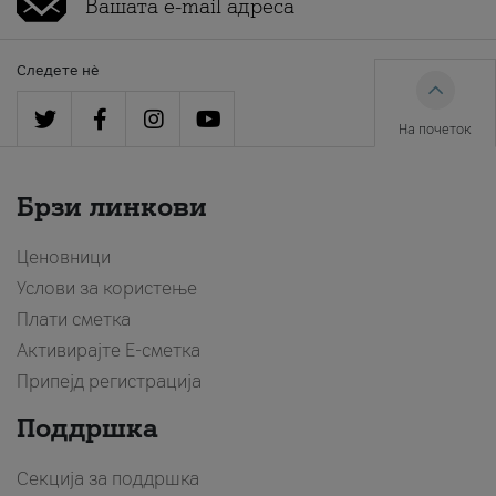
Следете нè
На почеток
Брзи линкови
Ценовници
Услови за користење
Плати сметка
Активирајте Е-сметка
Припејд регистрација
Поддршка
Секција за поддршка