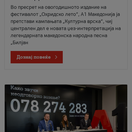
Во пресрет на овогодишното издание на
фестивалот „Охридско лето“, А1 Македонија ја
претстави кампањата „Културна врска“, чиј
централен дел е новата џез-интерпретација на
легендарната македонска народна песна
„Билјан
Дознај повеќе