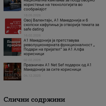
национална кампања за поодговорно
користење на технологијата во
сообраќајот
18.05.2026
Овој Валентајн, A1 Македонија и 6
скопски кафулиња ја отворија темата за
safe dating
16.02.2026
А1 Македонија ја претставува
револуционерната функционалност „
Подари на пријател“ за А1 Алфа
корисници
02.02.2026
Празничен A1 Net Sеf подарок од А1
Македонија за сите корисници
04.12.2025
Слични содржини