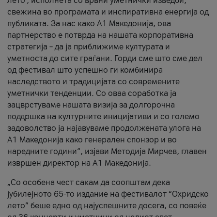
лето’, исполнета со врвни уметнички изведби,
свежина во програмата и инспиративна енергија од
публиката. За нас како A1 Македонија, ова
партнерство е потврда на нашата корпоративна
стратегија – да ја приближиме културата и
уметноста до сите граѓани. Горди сме што сме дел
од фестивал што успешно ги комбинира
наследството и традицијата со современите
уметнички тенденции. Со оваа соработка ја
зацврстуваме нашата визија за долгорочна
поддршка на културните иницијативи и со големо
задоволство ја најавуваме продолжената улога на
A1 Македонија како генерален спонзор и во
наредните години“, изјави Методија Мирчев, главен
извршен директор на A1 Македонија.
„Со особена чест сакам да соопштам дека
јубилејното 65-то издание на фестивалот “Охридско
лето” беше едно од најуспешните досега, со повеќе