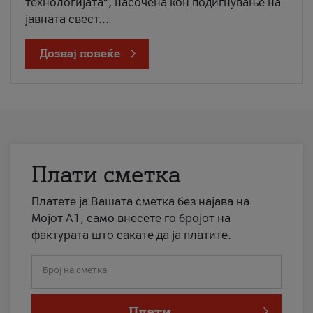
технологијата“, насочена кон подигнување на
јавната свест...
Дознај повеќе
Плати сметка
Платете ја Вашата сметка без најава на
Мојот А1, само внесете го бројот на
фактурата што сакате да ја платите.
Број на сметка
Плати