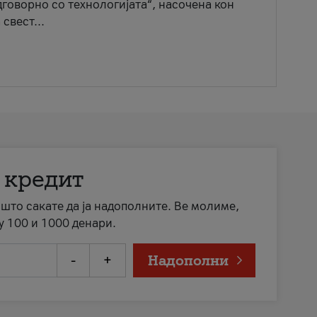
говорно со технологијата“, насочена кон
свест...
 кредит
а што сакате да ја надополните. Ве молиме,
у 100 и 1000 денари.
-
+
Надополни