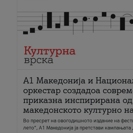
А1 Македонија и Национа
оркестар создадоа совре
приказна инспирирана од
македонското културно н
Во пресрет на овогодишното издание на фест
лето“, А1 Македонија ја претстави кампањата 