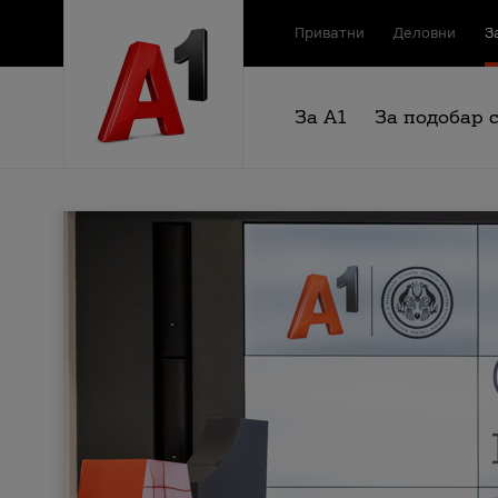
Приватни
Деловни
З
За А1
За подобар 