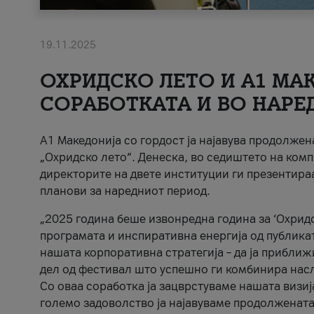
19.11.2025
ОХРИДСКО ЛЕТО И A1 МАК
СОРАБОТКАТА И ВО НАРЕ
A1 Македонија со гордост ја најавува продолже
„Охридско лето“. Денеска, во седиштето на комп
директорите на двете институции ги презентираа
планови за наредниот период.
„2025 година беше извонредна година за ‘Охридс
програмата и инспиративна енергија од публикат
нашата корпоративна стратегија – да ја приближ
дел од фестивал што успешно ги комбинира нас
Со оваа соработка ја зацврстуваме нашата визиј
големо задоволство ја најавуваме продолжената