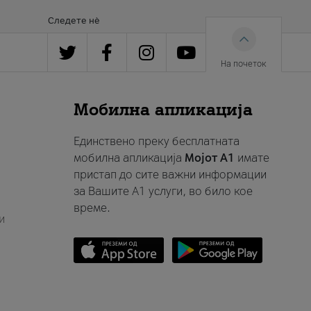
Следете нè
На почеток
Мобилна апликација
Единствено преку бесплатната
мобилна апликација
Мојот A1
имате
пристап до сите важни информации
за Вашите A1 услуги, во било кое
време.
и