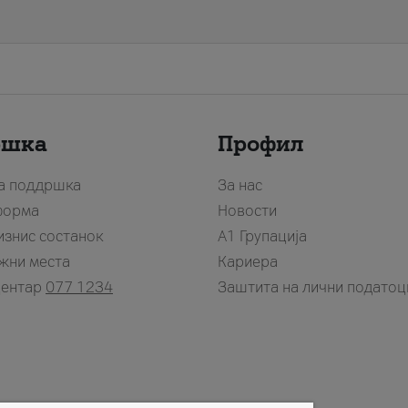
ршка
Профил
за поддршка
За нас
форма
Новости
изнис состанок
А1 Групација
жни места
Кариера
центар
077 1234
Заштита на лични податоц