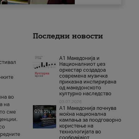
Последни новости
А1 Македонија и
естивал
Националниот џез
оркестар создадоа
современа музичка
ичките
приказна инспирирана
од македонското
културно наследство
ина во
03.07.2026
а на
A1 Македонија почнува
што сме
моќна национална
денции.
кампања за поодговорно
користење на
со
технологијата во
аредните
сообраќајот