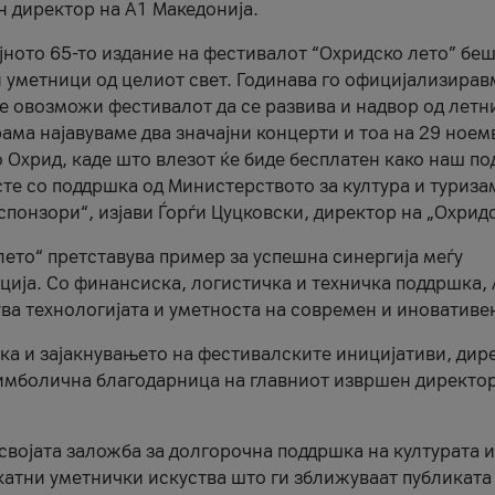
н директор на A1 Македонија.
јното 65-то издание на фестивалот “Охридско лето” беш
и уметници од целиот свет. Годинава го официјализирав
ое овозможи фестивалот да се развива и надвор од летн
ама најавуваме два значајни концерти и тоа на 29 ноем
 Охрид, каде што влезот ќе биде бесплатен како наш по
те со поддршка од Министерството за култура и туриза
понзори“, изјави Ѓорѓи Цуцковски, директор на „Охридс
лето“ претставува пример за успешна синергија меѓу
ија. Со финансиска, логистичка и техничка поддршка, 
ува технологијата и уметноста на современ и иновативе
ка и зајакнувањето на фестивалските иницијативи, дир
 симболична благодарница на главниот извршен директор
 својата заложба за долгорочна поддршка на културата и
катни уметнички искуства што ги зближуваат публиката