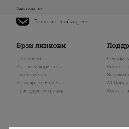
Бидете во тек
Брзи линкови
Подд
Ценовници
Секција 
Услови за користење
Контакт 
Плати сметка
Закажи б
Активирајте Е-сметка
A1 Прода
Припејд регистрација
Контакт 