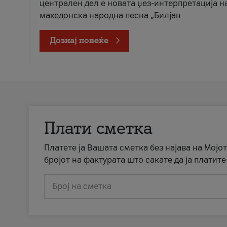
централен дел е новата џез-интерпретација н
македонска народна песна „Билјан
Дознај повеќе
Плати сметка
Платете ја Вашата сметка без најава на Мојот
бројот на фактурата што сакате да ја платите
Број на сметка