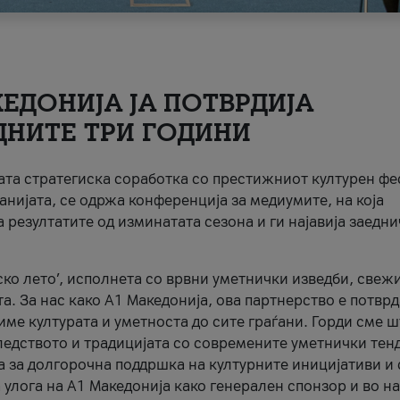
ЕДОНИЈА ЈА ПОТВРДИЈА
ДНИТЕ ТРИ ГОДИНИ
ната стратегиска соработка со престижниот културен ф
анијата, се одржа конференција за медиумите, на која
 резултатите од изминатата сезона и ги најавија заедн
ко лето’, исполнета со врвни уметнички изведби, свеж
а. За нас како A1 Македонија, ова партнерство е потврд
име културата и уметноста до сите граѓани. Горди сме 
ледството и традицијата со современите уметнички тен
а за долгорочна поддршка на културните иницијативи и 
 улога на A1 Македонија како генерален спонзор и во н