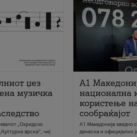
лниот џез
A1 Македони
мена музичка
национална 
користење на
аследство
сообраќајот
ивалот „Охридско
A1 Македонија заедно 
„Културна врска“, чиј
денеска и официјално 