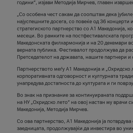
години“, изјави Методија Мирчев, главен изврше
„Со особена чест сакам да соопштам дека јубиле
најуспешните досега, со повеќе од 36 концерти 
стратегиското партнерство со А1 Македонија, к
месеци. Во рамките на постфестивалската прогр
Македонската филхармонија и на 20 декември во
верната публика. Фестивалот продолжува да рас
Претседателот на државата, нашите партнери и с
Партнерството меѓу A1 Македонија и „Охридско 
корпоративната одговорност и културната традиц
унапредува достапноста до културата и ги поврз
Во знак на признание за континуираната поддрш
на НУ „Охридско лето“ на овој настан му врачи
Македонија, Методија Мирчев.
Со ова партнерство, A1 Македонија ја потврдува
заедницата, продолжувајќи да инвестира во уни