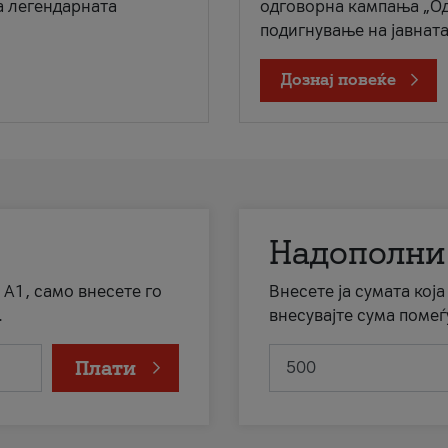
а легендарната
одговорна кампања „Од
подигнување на јавната 
Дознај повеќе
Надополни
 А1, само внесете го
Внесете ја сумата кој
.
внесувајте сума помеѓ
Плати