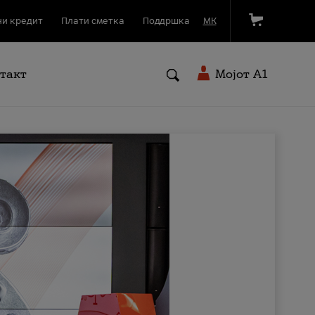
и кредит
Плати сметка
Поддршка
МК
такт
Мојот A1