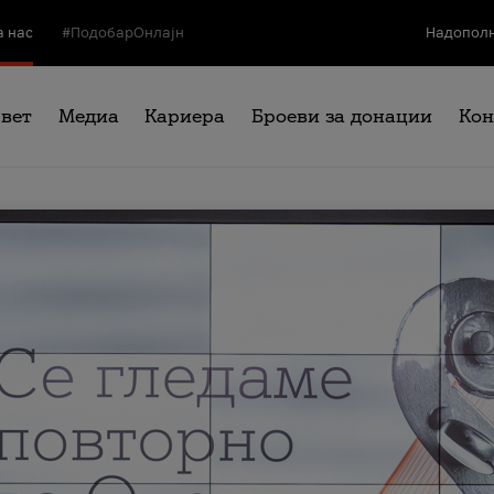
а нас
#ПодобарОнлајн
Надополн
свет
Медиа
Кариера
Броеви за донации
Кон