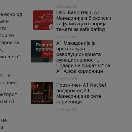
18.05.2026
Овој Валентајн, A1
е едно од
Македонија и 6 скопски
ме и
кафулиња ја отворија
ите
темата за safe dating
ври во
16.02.2026
дарок за
А1 Македонија ја
претставува
м,
револуционерната
ко лето“.
функционалност „
Подари на пријател“ за
А1 Алфа корисници
A1 ја
02.02.2026
н начин.
Празничен A1 Net Sеf
подарок од А1
екторот
Македонија за сите
 на A1
корисници
04.12.2025
 на
 и