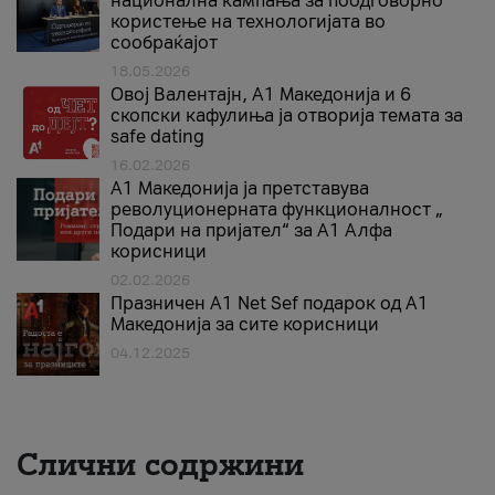
национална кампања за поодговорно
користење на технологијата во
сообраќајот
18.05.2026
Овој Валентајн, A1 Македонија и 6
скопски кафулиња ја отворија темата за
safe dating
16.02.2026
А1 Македонија ја претставува
револуционерната функционалност „
Подари на пријател“ за А1 Алфа
корисници
02.02.2026
Празничен A1 Net Sеf подарок од А1
Македонија за сите корисници
04.12.2025
Слични содржини