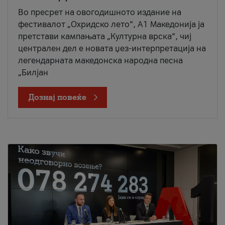
Во пресрет на овогодишното издание на
фестивалот „Охридско лето“, А1 Македонија ја
претстави кампањата „Културна врска“, чиј
централен дел е новата џез-интерпретација на
легендарната македонска народна песна
„Билјан
Дознај повеќе