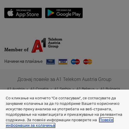
Member of
Начини на плаќање
Дознај повеќе за A1 Telekom Austria Group
A1 Austria
A1 Croatia
A1 Serbia
A1 Belarus
A1 Bulgaria
A1 Slovenia
A1 Digital
Со кликање на копчето "Се согласувам", се согласувате да
зачуваме колачиња за да го подобриме Вашето корисничко
искуство преку анализа на употребата на веб-страната,
подобрување на навигацијата и прикажување на релевантна
содржина. За повеќе информации проверете на
Повеќе
информации за колачиња