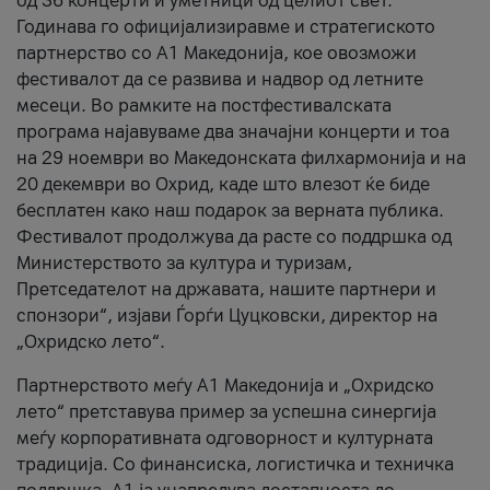
од 36 концерти и уметници од целиот свет.
Годинава го официјализиравме и стратегиското
партнерство со А1 Македонија, кое овозможи
фестивалот да се развива и надвор од летните
месеци. Во рамките на постфестивалската
програма најавуваме два значајни концерти и тоа
на 29 ноември во Македонската филхармонија и на
20 декември во Охрид, каде што влезот ќе биде
бесплатен како наш подарок за верната публика.
Фестивалот продолжува да расте со поддршка од
Министерството за култура и туризам,
Претседателот на државата, нашите партнери и
спонзори“, изјави Ѓорѓи Цуцковски, директор на
„Охридско лето“.
Партнерството меѓу A1 Македонија и „Охридско
лето“ претставува пример за успешна синергија
меѓу корпоративната одговорност и културната
традиција. Со финансиска, логистичка и техничка