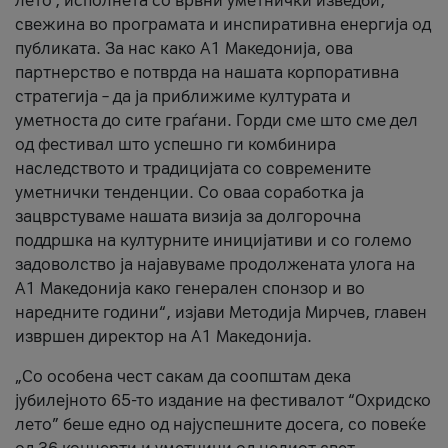
лето’, исполнета со врвни уметнички изведби,
свежина во програмата и инспиративна енергија од
публиката. За нас како A1 Македонија, ова
партнерство е потврда на нашата корпоративна
стратегија – да ја приближиме културата и
уметноста до сите граѓани. Горди сме што сме дел
од фестивал што успешно ги комбинира
наследството и традицијата со современите
уметнички тенденции. Со оваа соработка ја
зацврстуваме нашата визија за долгорочна
поддршка на културните иницијативи и со големо
задоволство ја најавуваме продолжената улога на
A1 Македонија како генерален спонзор и во
наредните години“, изјави Методија Мирчев, главен
извршен директор на A1 Македонија.
„Со особена чест сакам да соопштам дека
јубилејното 65-то издание на фестивалот “Охридско
лето” беше едно од најуспешните досега, со повеќе