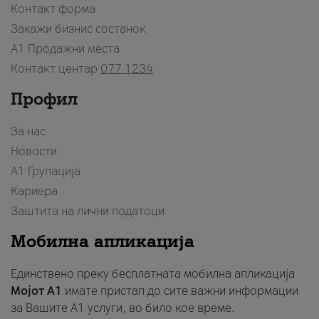
Контакт форма
Закажи бизнис состанок
A1 Продажни места
Контакт центар
077 1234
Профил
За нас
Новости
А1 Групација
Кариера
Заштита на лични податоци
Мобилна апликација
Единствено преку бесплатната мобилна апликација
Мојот A1
имате пристап до сите важни информации
за Вашите A1 услуги, во било кое време.