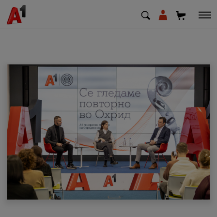
МК
EN
SQ
Приватни
Деловни
Поддршка
Надополни кредит
Плати сметка