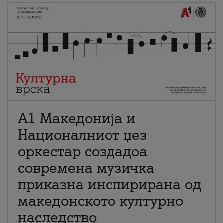
А1 Македонија и
Националниот џез
оркестар создадоа
современа музичка
приказна инспирирана од
македонското културно
наследство