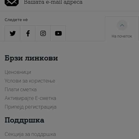
Следете нè
На почеток
Брзи линкови
Ценовници
Услови за користење
Плати сметка
Активирајте Е-сметка
Припејд регистрација
Поддршка
Секција за поддршка