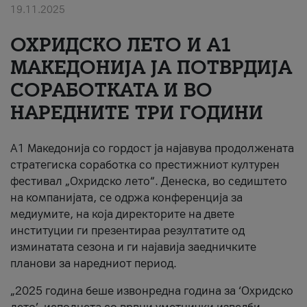
19.11.2025
За нас
ОХРИДСКО ЛЕТО И A1
#ПодобарОнлајн
МАКЕДОНИЈА ЈА ПОТВРДИЈА
СОРАБОТКАТА И ВО
НАРЕДНИТЕ ТРИ ГОДИНИ
A1 Македонија со гордост ја најавува продолжената
стратегиска соработка со престижниот културен
фестивал „Охридско лето“. Денеска, во седиштето
на компанијата, се одржа конференција за
медиумите, на која директорите на двете
институции ги презентираа резултатите од
изминатата сезона и ги најавија заедничките
планови за наредниот период.
„2025 година беше извонредна година за ‘Охридско