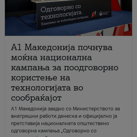
A1 Македонија почнува
моќна национална
кампања за поодговорно
користење на
технологијата во
сообраќајот
A1 Македонија заедно со Министерството за
внатрешни работи денеска и официјално ја
претставија националната општествено
одговорна кампања „Одговорно со