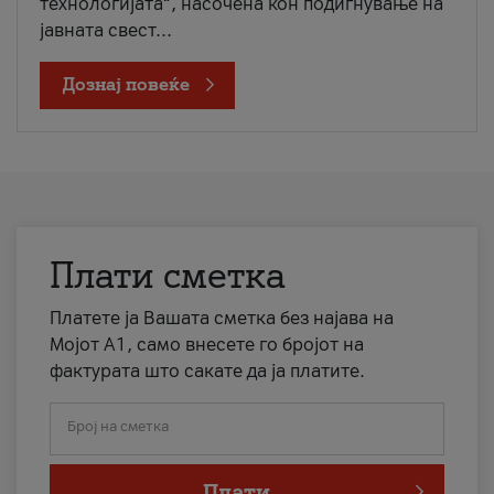
технологијата“, насочена кон подигнување на
јавната свест...
Дознај повеќе
Плати сметка
Платете ја Вашата сметка без најава на
Мојот А1, само внесете го бројот на
фактурата што сакате да ја платите.
Број на сметка
Плати