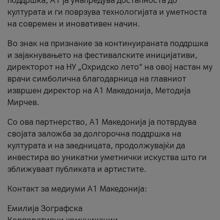
поддршка, A1 ја унапредува достапноста до
културата и ги поврзува технологијата и уметноста
на современ и иновативен начин.
Во знак на признание за континуираната поддршка
и зајакнувањето на фестивалските иницијативи,
директорот на НУ „Охридско лето“ на овој настан му
врачи симболична благодарница на главниот
извршен директор на A1 Македонија, Методија
Мирчев.
Со ова партнерство, A1 Македонија ја потврдува
својата заложба за долгорочна поддршка на
културата и на заедницата, продолжувајќи да
инвестира во уникатни уметнички искуства што ги
зближуваат публиката и артистите.
Контакт за медиуми А1 Македонија:
Емилија Зографска