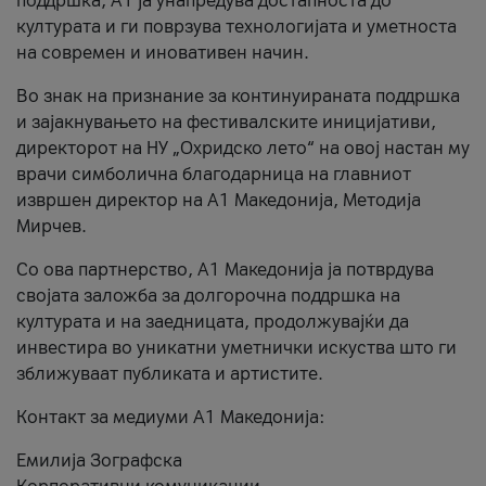
поддршка, A1 ја унапредува достапноста до
културата и ги поврзува технологијата и уметноста
на современ и иновативен начин.
Во знак на признание за континуираната поддршка
и зајакнувањето на фестивалските иницијативи,
директорот на НУ „Охридско лето“ на овој настан му
врачи симболична благодарница на главниот
извршен директор на A1 Македонија, Методија
Мирчев.
Со ова партнерство, A1 Македонија ја потврдува
својата заложба за долгорочна поддршка на
културата и на заедницата, продолжувајќи да
инвестира во уникатни уметнички искуства што ги
зближуваат публиката и артистите.
Контакт за медиуми А1 Македонија:
Емилија Зографска