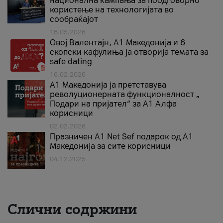
национална кампања за поодговорно
користење на технологијата во
сообраќајот
18.05.2026
Овој Валентајн, A1 Македонија и 6
скопски кафулиња ја отворија темата за
safe dating
16.02.2026
А1 Македонија ја претставува
револуционерната функционалност „
Подари на пријател“ за А1 Алфа
корисници
02.02.2026
Празничен A1 Net Sеf подарок од А1
Македонија за сите корисници
04.12.2025
Слични содржини