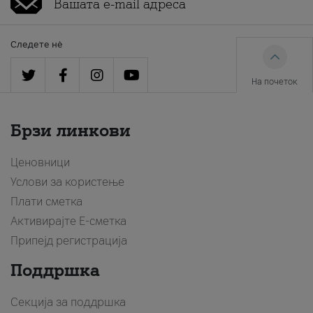
Следете нè
На почеток
Брзи линкови
Ценовници
Услови за користење
Плати сметка
Активирајте Е-сметка
Припејд регистрација
Поддршка
Секција за поддршка