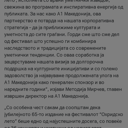
лето’, исполнета со врвни уметнички изведби,
свежина во програмата и инспиративна енергија од
публиката. За нас како A1 Македонија, ова
партнерство е потврда на нашата корпоративна
стратегија – да ја приближиме културата и
уметноста до сите граѓани. Горди сме што сме дел
од фестивал што успешно ги комбинира
наследството и традицијата со современите
уметнички тенденции. Со оваа соработка ја
зацврстуваме нашата визија за долгорочна
поддршка на културните иницијативи и со големо
задоволство ја најавуваме продолжената улога на
A1 Македонија како генерален спонзор и во
наредните години“, изјави Методија Мирчев, главен
извршен директор на A1 Македонија.
„Со особена чест сакам да соопштам дека
јубилејното 65-то издание на фестивалот “Охридско
лето” беше едно од најуспешните досега, со повеќе