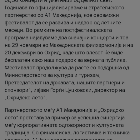
од 36 концерти и уметници од целиот свет.
Годинава го официјализиравме и стратегиското
партнерство со А1 Македонија, кое овозможи
фестивалот да се развива и надвор од летните
месеци. Во рамките на постфестивалската
програма најавуваме два значајни концерти и тоа
на 29 ноември во Македонската филхармонија и на
20 декември во Охрид, каде што влезот ќе биде
бесплатен како наш подарок за верната публика.
Фестивалот продолжува да расте со поддршка од
Министерството за култура и туризам,
Претседателот на државата, нашите партнери и
спонзори“, изјави Ѓорѓи Цуцковски, директор на
„Охридско лето“.
Партнерството меѓу A1 Македонија и „Охридско
лето“ претставува пример за успешна синергија
меѓу корпоративната одговорност и културната
традиција. Со финансиска, логистичка и техничка