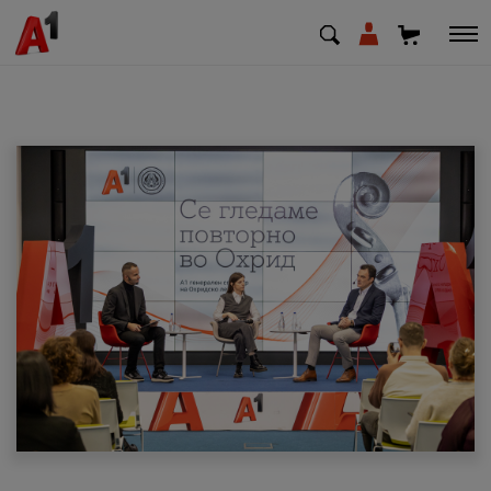
МК
EN
SQ
Приватни
Деловни
Поддршка
Надополни кредит
Плати сметка