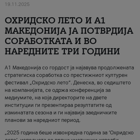
19.11.2025
За нас
ОХРИДСКО ЛЕТО И A1
#ПодобарОнлајн
МАКЕДОНИЈА ЈА ПОТВРДИЈА
СОРАБОТКАТА И ВО
НАРЕДНИТЕ ТРИ ГОДИНИ
A1 Македонија со гордост ја најавува продолжената
стратегиска соработка со престижниот културен
фестивал „Охридско лето“. Денеска, во седиштето
на компанијата, се одржа конференција за
медиумите, на која директорите на двете
институции ги презентираа резултатите од
изминатата сезона и ги најавија заедничките
планови за наредниот период.
„2025 година беше извонредна година за ‘Охридско