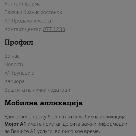
Контакт форма
Закажи бизнис состанок
A1 Продажни места
Контакт центар
077 1234
Профил
За нас
Новости
А1 Групација
Кариера
Заштита на лични податоци
Мобилна апликација
Единствено преку бесплатната мобилна апликација
Мојот A1
имате пристап до сите важни информации
за Вашите A1 услуги, во било кое време.