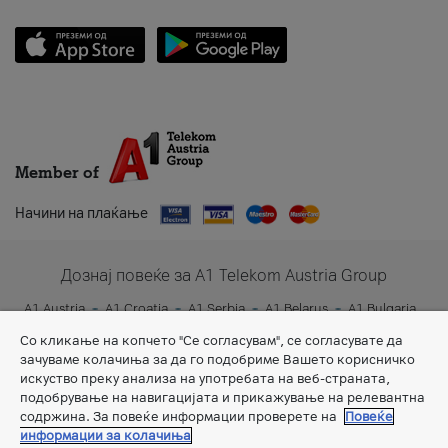
Member of
Начини на плаќање
Дознај повеќе за A1 Telekom Austria Group
A1 Austria
A1 Croatia
A1 Serbia
A1 Belarus
A1 Bulgaria
A1 Slovenia
A1 Digital
Со кликање на копчето "Се согласувам", се согласувате да
зачуваме колачиња за да го подобриме Вашето корисничко
искуство преку анализа на употребата на веб-страната,
подобрување на навигацијата и прикажување на релевантна
содржина. За повеќе информации проверете на
Повеќе
информации за колачиња