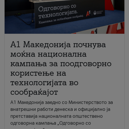
A1 Македонија почнува
моќна национална
кампања за поодговорно
користење на
технологијата во
сообраќајот
A1 Македонија заедно со Министерството за
внатрешни работи денеска и официјално ја
претставија националната општествено
одговорна кампања „Одговорно со