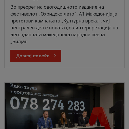
Во пресрет на овогодишното издание на
фестивалот „Охридско лето“, А1 Македонија ја
претстави кампањата „Културна врска“, чиј
централен дел е новата џез-интерпретација на
легендарната македонска народна песна
„Билјан
Дознај повеќе