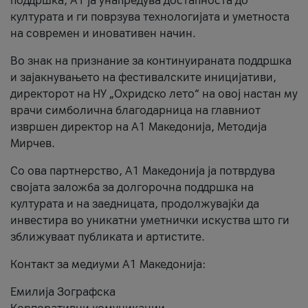
поддршка, A1 ја унапредува достапноста до
културата и ги поврзува технологијата и уметноста
на современ и иновативен начин.
Во знак на признание за континуираната поддршка
и зајакнувањето на фестивалските иницијативи,
директорот на НУ „Охридско лето“ на овој настан му
врачи симболична благодарница на главниот
извршен директор на A1 Македонија, Методија
Мирчев.
Со ова партнерство, A1 Македонија ја потврдува
својата заложба за долгорочна поддршка на
културата и на заедницата, продолжувајќи да
инвестира во уникатни уметнички искуства што ги
зближуваат публиката и артистите.
Контакт за медиуми А1 Македонија:
Емилија Зографска