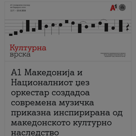
А1 Македонија и
Националниот џез
оркестар создадоа
современа музичка
приказна инспирирана од
македонското културно
наследство