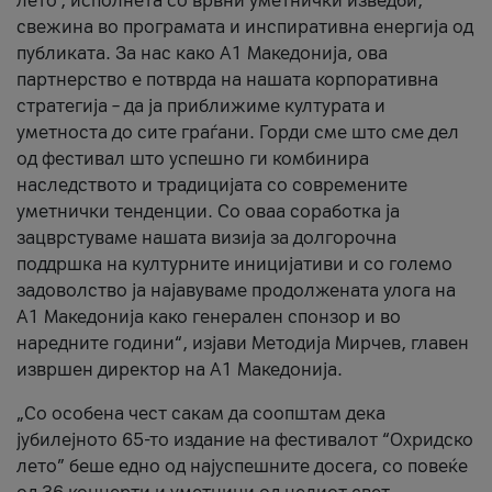
лето’, исполнета со врвни уметнички изведби,
свежина во програмата и инспиративна енергија од
публиката. За нас како A1 Македонија, ова
партнерство е потврда на нашата корпоративна
стратегија – да ја приближиме културата и
уметноста до сите граѓани. Горди сме што сме дел
од фестивал што успешно ги комбинира
наследството и традицијата со современите
уметнички тенденции. Со оваа соработка ја
зацврстуваме нашата визија за долгорочна
поддршка на културните иницијативи и со големо
задоволство ја најавуваме продолжената улога на
A1 Македонија како генерален спонзор и во
наредните години“, изјави Методија Мирчев, главен
извршен директор на A1 Македонија.
„Со особена чест сакам да соопштам дека
јубилејното 65-то издание на фестивалот “Охридско
лето” беше едно од најуспешните досега, со повеќе