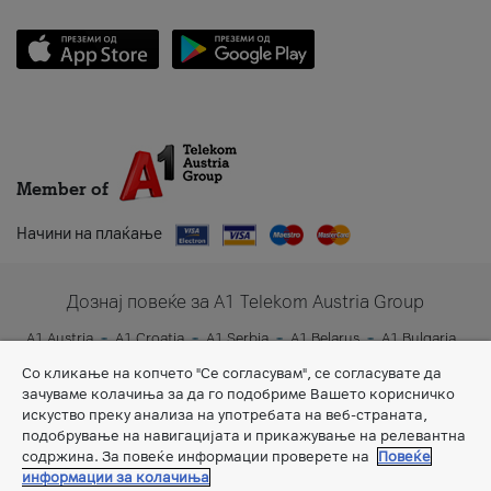
Member of
Начини на плаќање
Дознај повеќе за A1 Telekom Austria Group
A1 Austria
A1 Croatia
A1 Serbia
A1 Belarus
A1 Bulgaria
A1 Slovenia
A1 Digital
Со кликање на копчето "Се согласувам", се согласувате да
зачуваме колачиња за да го подобриме Вашето корисничко
искуство преку анализа на употребата на веб-страната,
подобрување на навигацијата и прикажување на релевантна
содржина. За повеќе информации проверете на
Повеќе
информации за колачиња