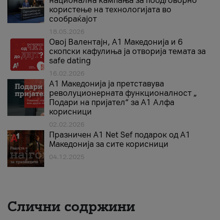
национална кампања за поодговорно
користење на технологијата во
сообраќајот
18.05.2026
Овој Валентајн, A1 Македонија и 6
скопски кафулиња ја отворија темата за
safe dating
16.02.2026
А1 Македонија ја претставува
револуционерната функционалност „
Подари на пријател“ за А1 Алфа
корисници
02.02.2026
Празничен A1 Net Sеf подарок од А1
Македонија за сите корисници
04.12.2025
Слични содржини