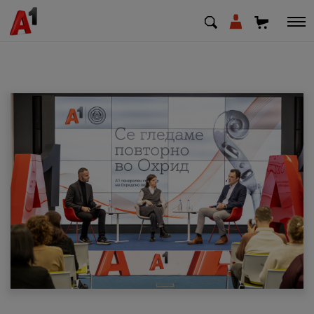
МК
EN
SQ
Приватни
Деловни
Поддршка
Надополни кредит
Плати сметка