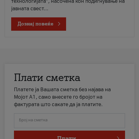
технологијата“, насочена кон подигнување на
јавната свест...
Дознај повеќе
Плати сметка
Платете ја Вашата сметка без најава на
Мојот А1, само внесете го бројот на
фактурата што сакате да ја платите.
Број на сметка
Плати