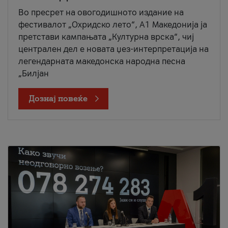
Во пресрет на овогодишното издание на
фестивалот „Охридско лето“, А1 Македонија ја
претстави кампањата „Културна врска“, чиј
централен дел е новата џез-интерпретација на
легендарната македонска народна песна
„Билјан
Дознај повеќе