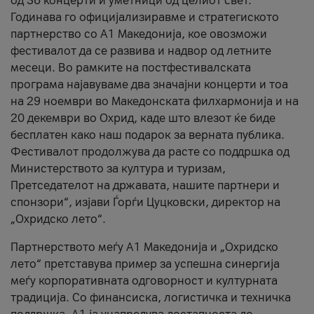
од 36 концерти и уметници од целиот свет.
Годинава го официјализиравме и стратегиското
партнерство со А1 Македонија, кое овозможи
фестивалот да се развива и надвор од летните
месеци. Во рамките на постфестивалската
програма најавуваме два значајни концерти и тоа
на 29 ноември во Македонската филхармонија и на
20 декември во Охрид, каде што влезот ќе биде
бесплатен како наш подарок за верната публика.
Фестивалот продолжува да расте со поддршка од
Министерството за култура и туризам,
Претседателот на државата, нашите партнери и
спонзори“, изјави Ѓорѓи Цуцковски, директор на
„Охридско лето“.
Партнерството меѓу A1 Македонија и „Охридско
лето“ претставува пример за успешна синергија
меѓу корпоративната одговорност и културната
традиција. Со финансиска, логистичка и техничка