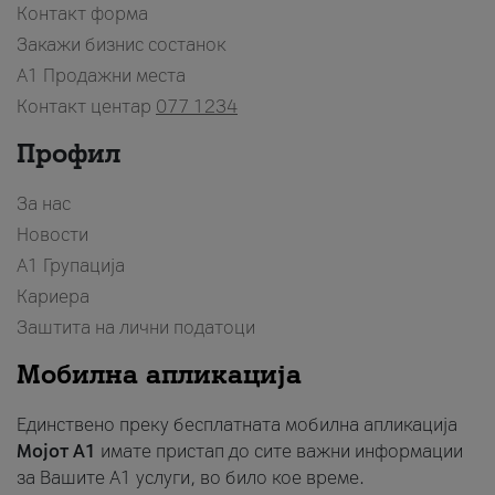
Контакт форма
Закажи бизнис состанок
A1 Продажни места
Контакт центар
077 1234
Профил
За нас
Новости
А1 Групација
Кариера
Заштита на лични податоци
Мобилна апликација
Единствено преку бесплатната мобилна апликација
Мојот A1
имате пристап до сите важни информации
за Вашите A1 услуги, во било кое време.