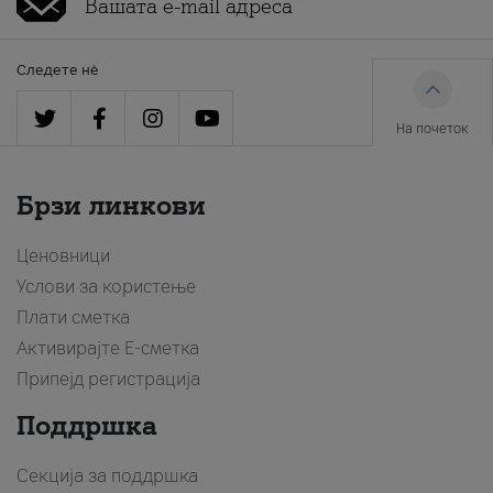
Следете нè
На почеток
Брзи линкови
Ценовници
Услови за користење
Плати сметка
Активирајте Е-сметка
Припејд регистрација
Поддршка
Секција за поддршка