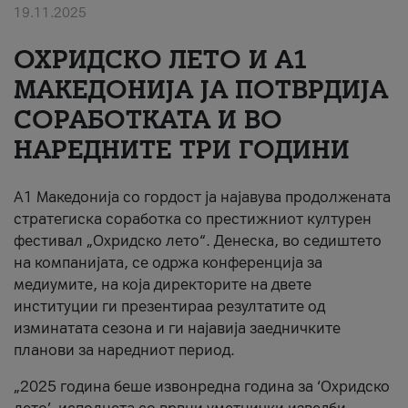
19.11.2025
За нас
ОХРИДСКО ЛЕТО И A1
#ПодобарОнлајн
МАКЕДОНИЈА ЈА ПОТВРДИЈА
СОРАБОТКАТА И ВО
НАРЕДНИТЕ ТРИ ГОДИНИ
A1 Македонија со гордост ја најавува продолжената
стратегиска соработка со престижниот културен
фестивал „Охридско лето“. Денеска, во седиштето
на компанијата, се одржа конференција за
медиумите, на која директорите на двете
институции ги презентираа резултатите од
изминатата сезона и ги најавија заедничките
планови за наредниот период.
„2025 година беше извонредна година за ‘Охридско