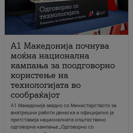
A1 Македонија почнува
моќна национална
кампања за поодговорно
користење на
технологијата во
сообраќајот
A1 Македонија заедно со Министерството за
внатрешни работи денеска и официјално ја
претставија националната општествено
одговорна кампања „Одговорно со