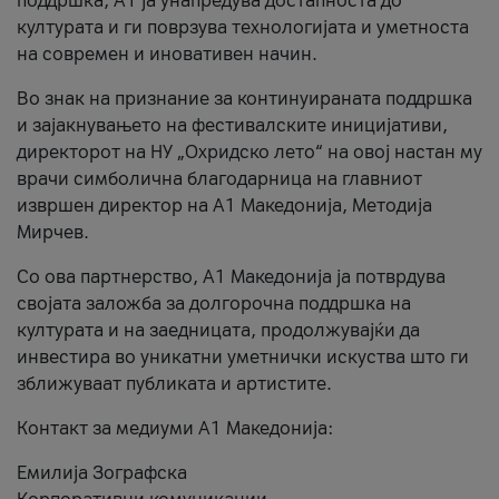
поддршка, A1 ја унапредува достапноста до
културата и ги поврзува технологијата и уметноста
на современ и иновативен начин.
Во знак на признание за континуираната поддршка
и зајакнувањето на фестивалските иницијативи,
директорот на НУ „Охридско лето“ на овој настан му
врачи симболична благодарница на главниот
извршен директор на A1 Македонија, Методија
Мирчев.
Со ова партнерство, A1 Македонија ја потврдува
својата заложба за долгорочна поддршка на
културата и на заедницата, продолжувајќи да
инвестира во уникатни уметнички искуства што ги
зближуваат публиката и артистите.
Контакт за медиуми А1 Македонија:
Емилија Зографска