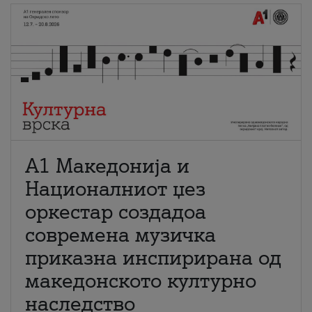
А1 Македонија и
Националниот џез
оркестар создадоа
современа музичка
приказна инспирирана од
македонското културно
наследство