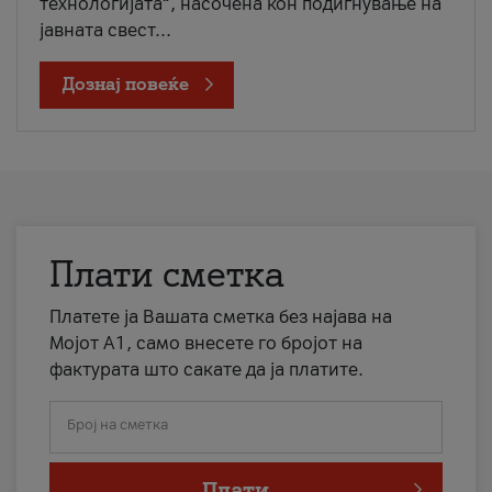
технологијата“, насочена кон подигнување на
јавната свест...
Дознај повеќе
Плати сметка
Платете ја Вашата сметка без најава на
Мојот А1, само внесете го бројот на
фактурата што сакате да ја платите.
Број на сметка
Плати