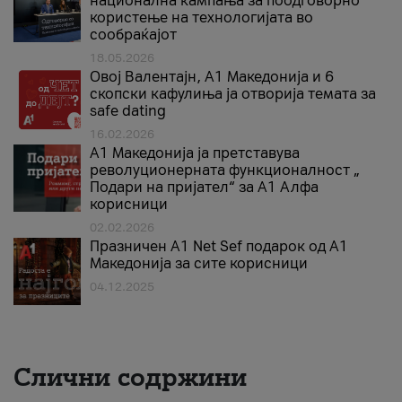
национална кампања за поодговорно
користење на технологијата во
сообраќајот
18.05.2026
Овој Валентајн, A1 Македонија и 6
скопски кафулиња ја отворија темата за
safe dating
16.02.2026
А1 Македонија ја претставува
револуционерната функционалност „
Подари на пријател“ за А1 Алфа
корисници
02.02.2026
Празничен A1 Net Sеf подарок од А1
Македонија за сите корисници
04.12.2025
Слични содржини