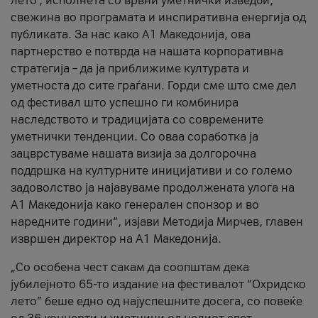
лето’, исполнета со врвни уметнички изведби,
свежина во програмата и инспиративна енергија од
публиката. За нас како A1 Македонија, ова
партнерство е потврда на нашата корпоративна
стратегија – да ја приближиме културата и
уметноста до сите граѓани. Горди сме што сме дел
од фестивал што успешно ги комбинира
наследството и традицијата со современите
уметнички тенденции. Со оваа соработка ја
зацврстуваме нашата визија за долгорочна
поддршка на културните иницијативи и со големо
задоволство ја најавуваме продолжената улога на
A1 Македонија како генерален спонзор и во
наредните години“, изјави Методија Мирчев, главен
извршен директор на A1 Македонија.
„Со особена чест сакам да соопштам дека
јубилејното 65-то издание на фестивалот “Охридско
лето” беше едно од најуспешните досега, со повеќе