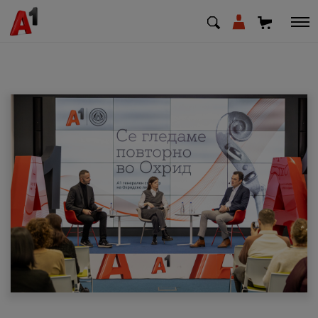
МК
EN
SQ
Приватни
Деловни
Поддршка
Надополни кредит
Плати сметка