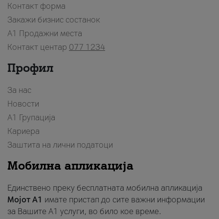
Контакт форма
Закажи бизнис состанок
A1 Продажни места
Контакт центар
077 1234
Профил
За нас
Новости
А1 Групација
Кариера
Заштита на лични податоци
Мобилна апликација
Единствено преку бесплатната мобилна апликација
Мојот A1
имате пристап до сите важни информации
за Вашите A1 услуги, во било кое време.