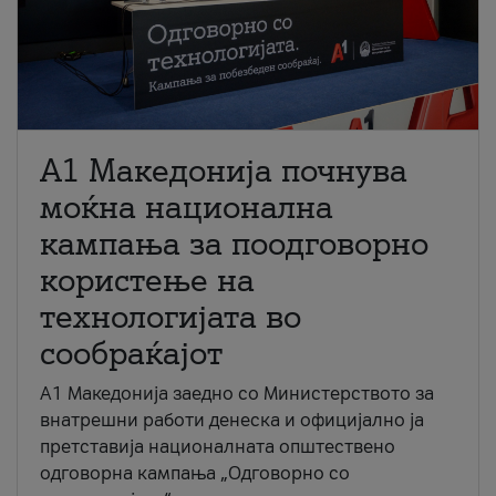
A1 Македонија почнува
моќна национална
кампања за поодговорно
користење на
технологијата во
сообраќајот
A1 Македонија заедно со Министерството за
внатрешни работи денеска и официјално ја
претставија националната општествено
одговорна кампања „Одговорно со