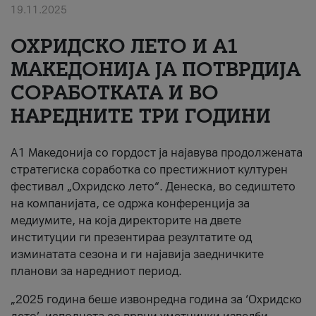
19.11.2025
За нас
ОХРИДСКО ЛЕТО И A1
#ПодобарОнлајн
МАКЕДОНИЈА ЈА ПОТВРДИЈА
СОРАБОТКАТА И ВО
НАРЕДНИТЕ ТРИ ГОДИНИ
A1 Македонија со гордост ја најавува продолжената
стратегиска соработка со престижниот културен
фестивал „Охридско лето“. Денеска, во седиштето
на компанијата, се одржа конференција за
медиумите, на која директорите на двете
институции ги презентираа резултатите од
изминатата сезона и ги најавија заедничките
планови за наредниот период.
„2025 година беше извонредна година за ‘Охридско