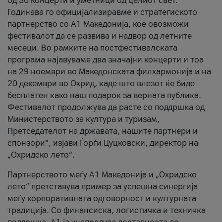
од 36 концерти и уметници од целиот свет.
Годинава го официјализиравме и стратегиското
партнерство со А1 Македонија, кое овозможи
фестивалот да се развива и надвор од летните
месеци. Во рамките на постфестивалската
програма најавуваме два значајни концерти и тоа
на 29 ноември во Македонската филхармонија и на
20 декември во Охрид, каде што влезот ќе биде
бесплатен како наш подарок за верната публика.
Фестивалот продолжува да расте со поддршка од
Министерството за култура и туризам,
Претседателот на државата, нашите партнери и
спонзори“, изјави Ѓорѓи Цуцковски, директор на
„Охридско лето“.
Партнерството меѓу A1 Македонија и „Охридско
лето“ претставува пример за успешна синергија
меѓу корпоративната одговорност и културната
традиција. Со финансиска, логистичка и техничка