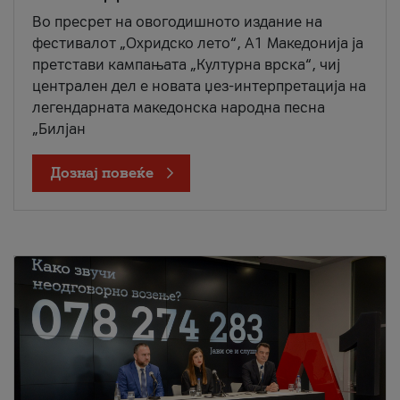
Во пресрет на овогодишното издание на
фестивалот „Охридско лето“, А1 Македонија ја
претстави кампањата „Културна врска“, чиј
централен дел е новата џез-интерпретација на
легендарната македонска народна песна
„Билјан
Дознај повеќе