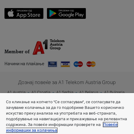
Member of
Начини на плаќање
Дознај повеќе за A1 Telekom Austria Group
A1 Austria
A1 Croatia
A1 Serbia
A1 Belarus
A1 Bulgaria
A1 Slovenia
A1 Digital
Со кликање на копчето "Се согласувам", се согласувате да
зачуваме колачиња за да го подобриме Вашето корисничко
искуство преку анализа на употребата на веб-страната,
подобрување на навигацијата и прикажување на релевантна
содржина. За повеќе информации проверете на
Повеќе
информации за колачиња