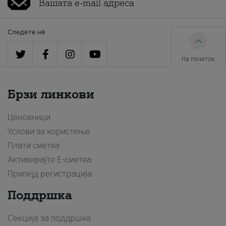
Следете нè
На почеток
Брзи линкови
Ценовници
Услови за користење
Плати сметка
Активирајте Е-сметка
Припејд регистрација
Поддршка
Секција за поддршка