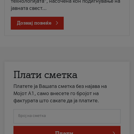
технологијата“, насочена кон подигнување на
јавната свест...
Дознај повеќе
Плати сметка
Платете ја Вашата сметка без најава на
Мојот А1, само внесете го бројот на
фактурата што сакате да ја платите.
Број на сметка
Плати