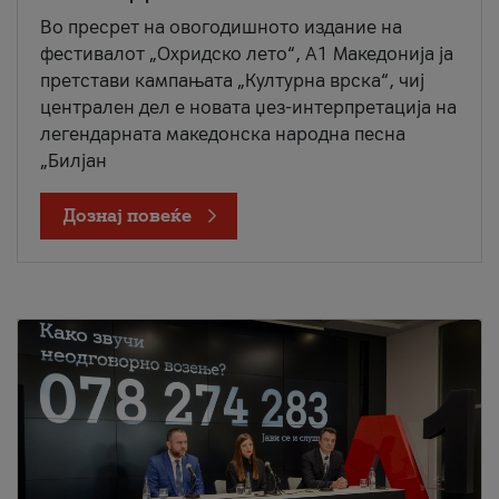
Во пресрет на овогодишното издание на
фестивалот „Охридско лето“, А1 Македонија ја
претстави кампањата „Културна врска“, чиј
централен дел е новата џез-интерпретација на
легендарната македонска народна песна
„Билјан
Дознај повеќе