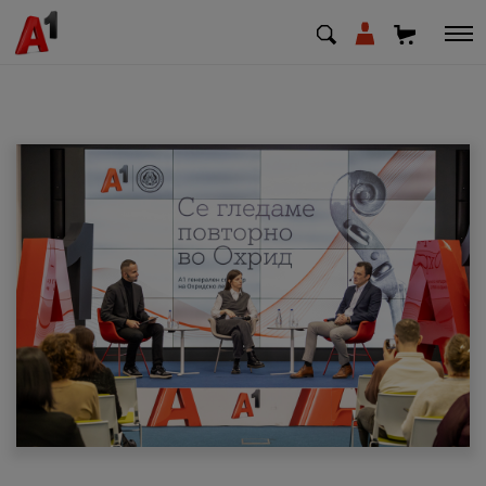
МК
EN
SQ
Приватни
Деловни
Поддршка
Надополни кредит
Плати сметка