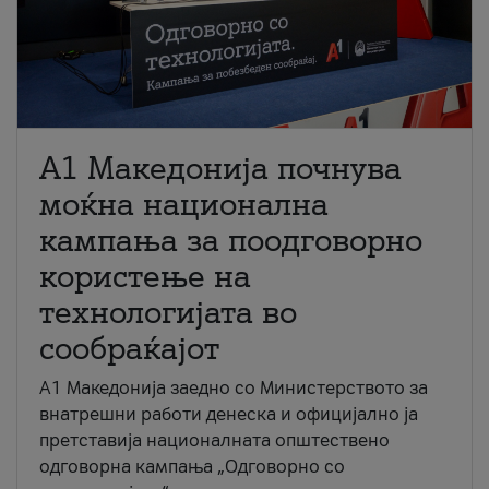
A1 Македонија почнува
моќна национална
кампања за поодговорно
користење на
технологијата во
сообраќајот
A1 Македонија заедно со Министерството за
внатрешни работи денеска и официјално ја
претставија националната општествено
одговорна кампања „Одговорно со