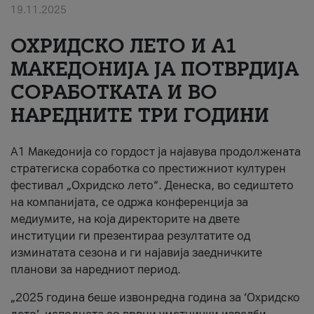
19.11.2025
За нас
ОХРИДСКО ЛЕТО И A1
#ПодобарОнлајн
МАКЕДОНИЈА ЈА ПОТВРДИЈА
СОРАБОТКАТА И ВО
НАРЕДНИТЕ ТРИ ГОДИНИ
A1 Македонија со гордост ја најавува продолжената
стратегиска соработка со престижниот културен
фестивал „Охридско лето“. Денеска, во седиштето
на компанијата, се одржа конференција за
медиумите, на која директорите на двете
институции ги презентираа резултатите од
изминатата сезона и ги најавија заедничките
планови за наредниот период.
„2025 година беше извонредна година за ‘Охридско