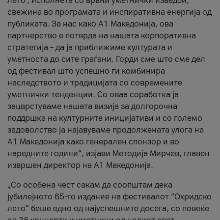
лето’, исполнета со врвни уметнички изведби,
свежина во програмата и инспиративна енергија од
публиката. За нас како A1 Македонија, ова
партнерство е потврда на нашата корпоративна
стратегија – да ја приближиме културата и
уметноста до сите граѓани. Горди сме што сме дел
од фестивал што успешно ги комбинира
наследството и традицијата со современите
уметнички тенденции. Со оваа соработка ја
зацврстуваме нашата визија за долгорочна
поддршка на културните иницијативи и со големо
задоволство ја најавуваме продолжената улога на
A1 Македонија како генерален спонзор и во
наредните години“, изјави Методија Мирчев, главен
извршен директор на A1 Македонија.
„Со особена чест сакам да соопштам дека
јубилејното 65-то издание на фестивалот “Охридско
лето” беше едно од најуспешните досега, со повеќе