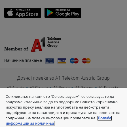
Member of
Начини на плаќање
Дознај повеќе за A1 Telekom Austria Group
A1 Austria
A1 Croatia
A1 Serbia
A1 Belarus
A1 Bulgaria
A1 Slovenia
A1 Digital
Со кликање на копчето "Се согласувам", се согласувате да
зачуваме колачиња за да го подобриме Вашето корисничко
искуство преку анализа на употребата на веб-страната,
подобрување на навигацијата и прикажување на релевантна
содржина. За повеќе информации проверете на
Повеќе
информации за колачиња