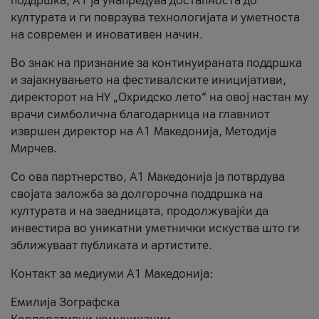
поддршка, A1 ја унапредува достапноста до
културата и ги поврзува технологијата и уметноста
на современ и иновативен начин.
Во знак на признание за континуираната поддршка
и зајакнувањето на фестивалските иницијативи,
директорот на НУ „Охридско лето“ на овој настан му
врачи симболична благодарница на главниот
извршен директор на A1 Македонија, Методија
Мирчев.
Со ова партнерство, A1 Македонија ја потврдува
својата заложба за долгорочна поддршка на
културата и на заедницата, продолжувајќи да
инвестира во уникатни уметнички искуства што ги
зближуваат публиката и артистите.
Контакт за медиуми А1 Македонија:
Емилија Зографска