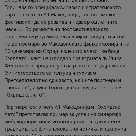
од 36 концерти и уметници од целиот свет.
Годинава го официјализиравме и стратегиското
партнерство со А1 Македонија, кое овозможи
фестивалот да се развива и надвор од летните
месеци. Во рамките на постфестивалската
програма најавуваме два значајни концерти и тоа
на 29 ноември во Македонската филхармонија и на
20 декември во Охрид, каде што влезот ќе биде
бесплатен како наш подарок за верната публика.
Фестивалот продолжува да расте со поддршка од
Министерството за култура и туризам,
Претседателот на државата, нашите партнери и
спонзори“, изјави Ѓорѓи Цуцковски, директор на
„Охридско лето“.
Партнерството меѓу A1 Македонија и „Охридско
лето“ претставува пример за успешна синергија
меѓу корпоративната одговорност и културната
традиција. Со финансиска, логистичка и техничка