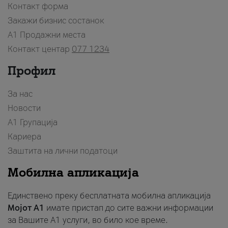
Контакт форма
Закажи бизнис состанок
A1 Продажни места
Контакт центар
077 1234
Профил
За нас
Новости
А1 Групација
Кариера
Заштита на лични податоци
Мобилна апликација
Единствено преку бесплатната мобилна апликација
Мојот A1
имате пристап до сите важни информации
за Вашите A1 услуги, во било кое време.