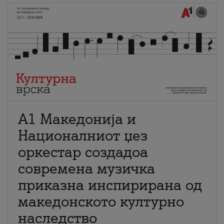
А1 Македонија и
Националниот џез
оркестар создадоа
современа музичка
приказна инспирирана од
македонското културно
наследство