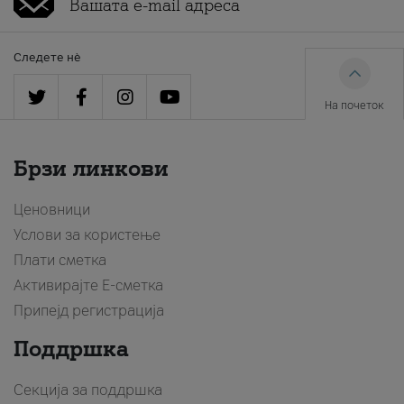
Следете нè
На почеток
Брзи линкови
Ценовници
Услови за користење
Плати сметка
Активирајте Е-сметка
Припејд регистрација
Поддршка
Секција за поддршка