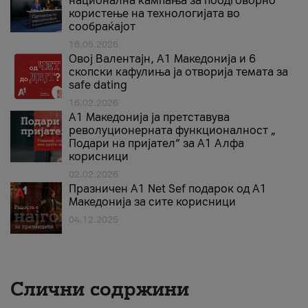
национална кампања за поодговорно
користење на технологијата во
сообраќајот
18.05.2026
Овој Валентајн, A1 Македонија и 6
скопски кафулиња ја отворија темата за
safe dating
16.02.2026
А1 Македонија ја претставува
револуционерната функционалност „
Подари на пријател“ за А1 Алфа
корисници
02.02.2026
Празничен A1 Net Sеf подарок од А1
Македонија за сите корисници
04.12.2025
Слични содржини