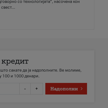
говорно со технологијата“, насочена кон
свест...
 кредит
а што сакате да ја надополните. Ве молиме,
у 100 и 1000 денари.
-
+
Надополни