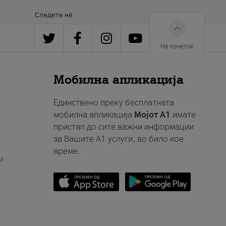
Следете нè
На почеток
Мобилна апликација
Единствено преку бесплатната
мобилна апликација
Мојот A1
имате
пристап до сите важни информации
за Вашите A1 услуги, во било кое
време.
и