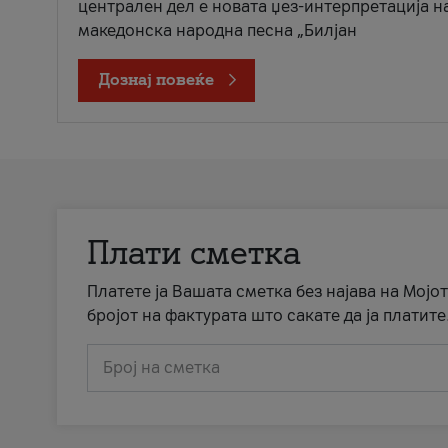
централен дел е новата џез-интерпретација н
македонска народна песна „Билјан
Дознај повеќе
Плати сметка
Платете ја Вашата сметка без најава на Мојот
бројот на фактурата што сакате да ја платите
Број на сметка