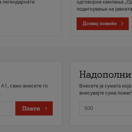
а легендарната
одговорна кампања „Од
подигнување на јавната 
Дознај повеќе
Надополни
 А1, само внесете го
Внесете ја сумата кој
.
внесувајте сума помеѓ
Плати