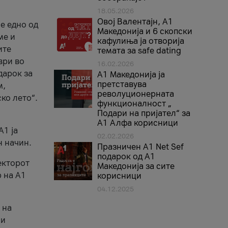
18.05.2026
Овој Валентајн, A1
е едно од
Македонија и 6 скопски
ме и
кафулиња ја отворија
ите
темата за safe dating
ври во
16.02.2026
дарок за
А1 Македонија ја
претставува
м,
револуционерната
ко лето“.
функционалност „
Подари на пријател“ за
А1 Алфа корисници
A1 ја
02.02.2026
н начин.
Празничен A1 Net Sеf
подарок од А1
екторот
Македонија за сите
 на A1
корисници
04.12.2025
 на
 и