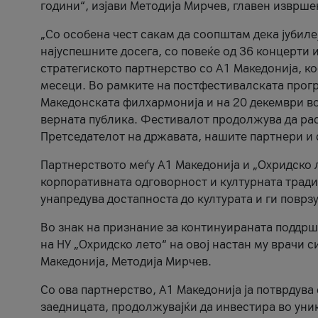
години“, изјави Методија Мирчев, главен изврше
„Со особена чест сакам да соопштам дека јубиле
најуспешните досега, со повеќе од 36 концерти 
стратегиското партнерство со А1 Македонија, к
месеци. Во рамките на постфестивалската прогр
Македонската филхармонија и на 20 декември во
верната публика. Фестивалот продолжува да рас
Претседателот на државата, нашите партнери и с
Партнерството меѓу A1 Македонија и „Охридско 
корпоративната одговорност и културната традиц
унапредува достапноста до културата и ги поврз
Во знак на признание за континуираната поддрш
на НУ „Охридско лето“ на овој настан му врачи
Македонија, Методија Мирчев.
Со ова партнерство, A1 Македонија ја потврдува
заедницата, продолжувајќи да инвестира во уни