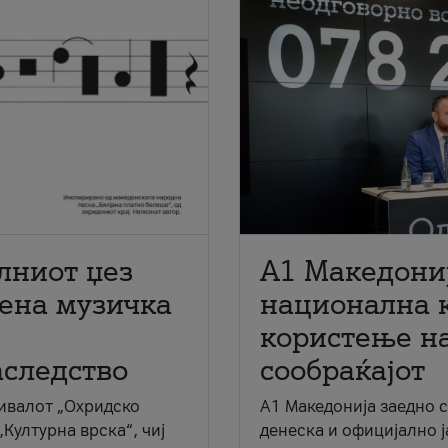
лниот џез
A1 Македони
мена музичка
национална 
користење на
аследство
сообраќајот
ивалот „Охридско
A1 Македонија заедно 
„Културна врска“, чиј
денеска и официјално 