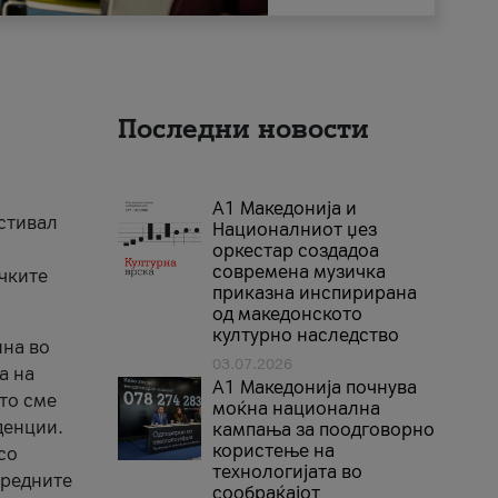
Последни новости
А1 Македонија и
естивал
Националниот џез
оркестар создадоа
современа музичка
ичките
приказна инспирирана
од македонското
културно наследство
ина во
03.07.2026
а на
A1 Македонија почнува
што сме
моќна национална
денции.
кампања за поодговорно
користење на
со
технологијата во
аредните
сообраќајот