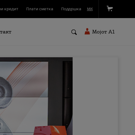
и кредит
Плати сметка
Поддршка
МК
такт
Мојот A1