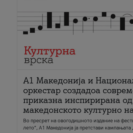
А1 Македонија и Национа
оркестар создадоа совре
приказна инспирирана од
македонското културно н
Во пресрет на овогодишното издание на фест
лето“, А1 Македонија ја претстави кампањата 