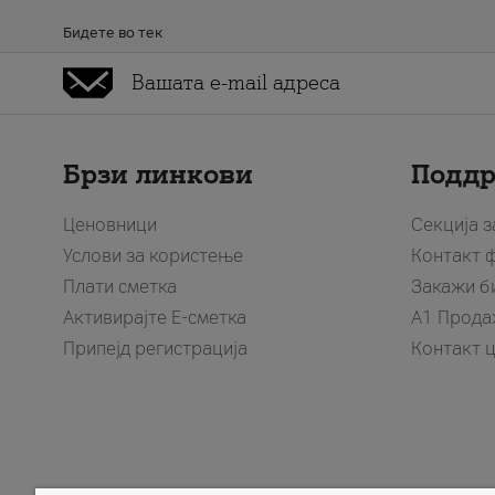
Бидете во тек
Брзи линкови
Подд
Ценовници
Секција 
Услови за користење
Контакт 
Плати сметка
Закажи б
Активирајте Е-сметка
A1 Прода
Припејд регистрација
Контакт 