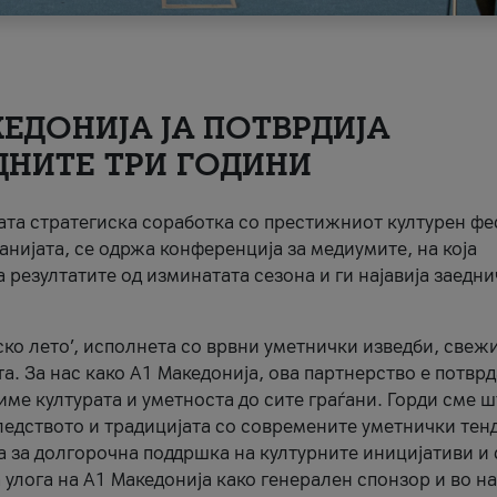
ЕДОНИЈА ЈА ПОТВРДИЈА
ДНИТЕ ТРИ ГОДИНИ
ната стратегиска соработка со престижниот културен ф
анијата, се одржа конференција за медиумите, на која
 резултатите од изминатата сезона и ги најавија заедн
ко лето’, исполнета со врвни уметнички изведби, свеж
а. За нас како A1 Македонија, ова партнерство е потврд
име културата и уметноста до сите граѓани. Горди сме 
ледството и традицијата со современите уметнички тен
а за долгорочна поддршка на културните иницијативи и 
 улога на A1 Македонија како генерален спонзор и во н