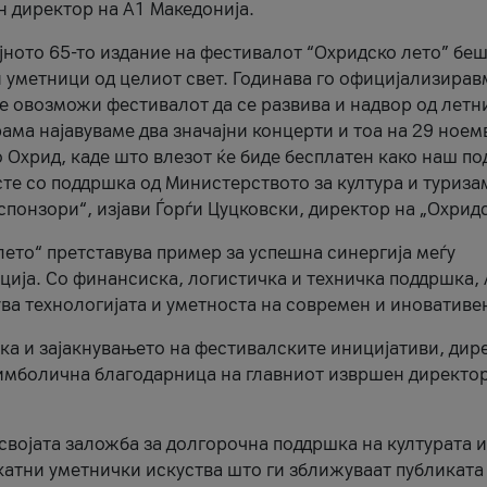
н директор на A1 Македонија.
јното 65-то издание на фестивалот “Охридско лето” беш
и уметници од целиот свет. Годинава го официјализирав
ое овозможи фестивалот да се развива и надвор од летн
ама најавуваме два значајни концерти и тоа на 29 ноем
 Охрид, каде што влезот ќе биде бесплатен како наш по
те со поддршка од Министерството за култура и туриза
понзори“, изјави Ѓорѓи Цуцковски, директор на „Охридс
лето“ претставува пример за успешна синергија меѓу
ија. Со финансиска, логистичка и техничка поддршка, 
ува технологијата и уметноста на современ и иновативе
ка и зајакнувањето на фестивалските иницијативи, дир
 симболична благодарница на главниот извршен директор
 својата заложба за долгорочна поддршка на културата и
катни уметнички искуства што ги зближуваат публиката