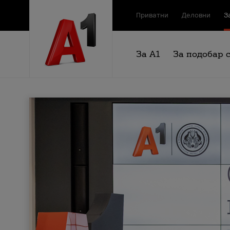
Приватни
Деловни
З
За А1
За подобар 