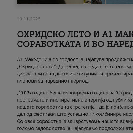
19.11.2025
ОХРИДСКО ЛЕТО И A1 МАК
СОРАБОТКАТА И ВО НАРЕ
A1 Македонија со гордост ја најавува продолже
„Охридско лето“. Денеска, во седиштето на комп
директорите на двете институции ги презентираа
планови за наредниот период.
„2025 година беше извонредна година за ‘Охридс
програмата и инспиративна енергија од публикат
нашата корпоративна стратегија – да ја приближ
дел од фестивал што успешно ги комбинира нас
Со оваа соработка ја зацврстуваме нашата визиј
големо задоволство ја најавуваме продолжената