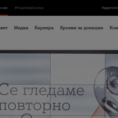
а нас
#ПодобарОнлајн
Надополн
свет
Медиа
Кариера
Броеви за донации
Кон