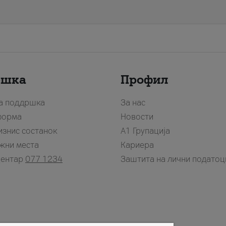
ршка
Профил
за поддршка
За нас
форма
Новости
изнис состанок
А1 Групација
жни места
Кариера
центар
077 1234
Заштита на лични податоц