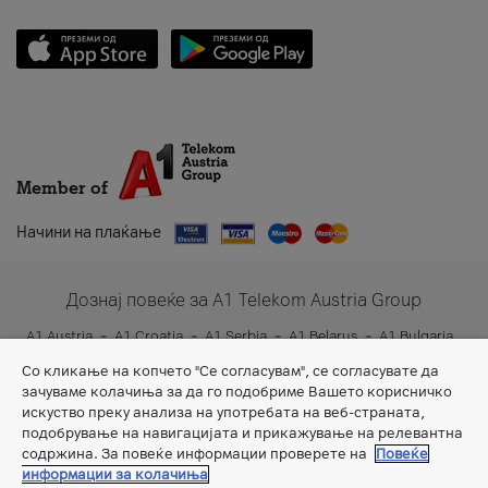
Member of
Начини на плаќање
Дознај повеќе за A1 Telekom Austria Group
A1 Austria
A1 Croatia
A1 Serbia
A1 Belarus
A1 Bulgaria
A1 Slovenia
A1 Digital
Со кликање на копчето "Се согласувам", се согласувате да
зачуваме колачиња за да го подобриме Вашето корисничко
искуство преку анализа на употребата на веб-страната,
подобрување на навигацијата и прикажување на релевантна
содржина. За повеќе информации проверете на
Повеќе
информации за колачиња