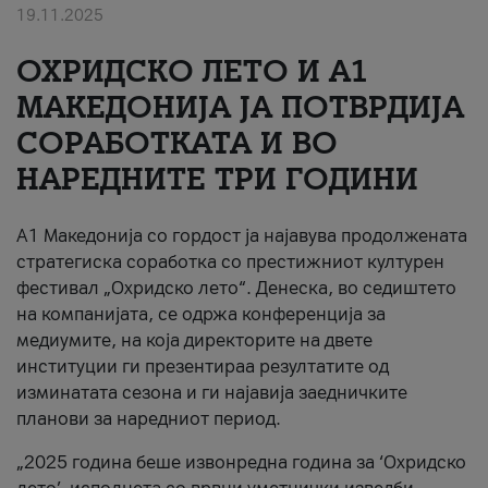
19.11.2025
За нас
ОХРИДСКО ЛЕТО И A1
#ПодобарОнлајн
МАКЕДОНИЈА ЈА ПОТВРДИЈА
СОРАБОТКАТА И ВО
НАРЕДНИТЕ ТРИ ГОДИНИ
A1 Македонија со гордост ја најавува продолжената
стратегиска соработка со престижниот културен
фестивал „Охридско лето“. Денеска, во седиштето
на компанијата, се одржа конференција за
медиумите, на која директорите на двете
институции ги презентираа резултатите од
изминатата сезона и ги најавија заедничките
планови за наредниот период.
„2025 година беше извонредна година за ‘Охридско