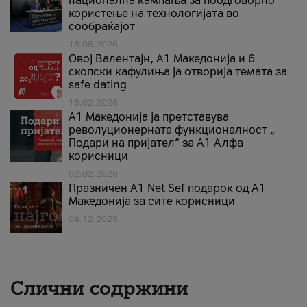
национална кампања за поодговорно
користење на технологијата во
сообраќајот
18.05.2026
Овој Валентајн, A1 Македонија и 6
скопски кафулиња ја отворија темата за
safe dating
16.02.2026
А1 Македонија ја претставува
револуционерната функционалност „
Подари на пријател“ за А1 Алфа
корисници
02.02.2026
Празничен A1 Net Sеf подарок од А1
Македонија за сите корисници
04.12.2025
Слични содржини