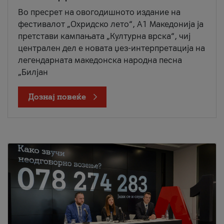
Во пресрет на овогодишното издание на
фестивалот „Охридско лето“, А1 Македонија ја
претстави кампањата „Културна врска“, чиј
централен дел е новата џез-интерпретација на
легендарната македонска народна песна
„Билјан
Дознај повеќе