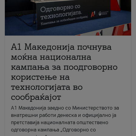
A1 Македонија почнува
моќна национална
кампања за поодговорно
користење на
технологијата во
сообраќајот
A1 Македонија заедно со Министерството за
внатрешни работи денеска и официјално ја
претставија националната општествено
одговорна кампања „Одговорно со