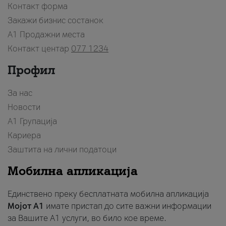
Контакт форма
Закажи бизнис состанок
A1 Продажни места
Контакт центар
077 1234
Профил
За нас
Новости
А1 Групација
Кариера
Заштита на лични податоци
Мобилна апликација
Единствено преку бесплатната мобилна апликација
Мојот A1
имате пристап до сите важни информации
за Вашите A1 услуги, во било кое време.