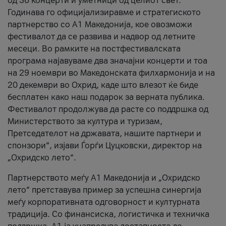
од 36 концерти и уметници од целиот свет.
Годинава го официјализиравме и стратегиското
партнерство со А1 Македонија, кое овозможи
фестивалот да се развива и надвор од летните
месеци. Во рамките на постфестивалската
програма најавуваме два значајни концерти и тоа
на 29 ноември во Македонската филхармонија и на
20 декември во Охрид, каде што влезот ќе биде
бесплатен како наш подарок за верната публика.
Фестивалот продолжува да расте со поддршка од
Министерството за култура и туризам,
Претседателот на државата, нашите партнери и
спонзори“, изјави Ѓорѓи Цуцковски, директор на
„Охридско лето“.
Партнерството меѓу A1 Македонија и „Охридско
лето“ претставува пример за успешна синергија
меѓу корпоративната одговорност и културната
традиција. Со финансиска, логистичка и техничка