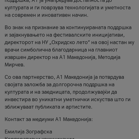
поддршка, A1 ја унапредува достапноста до
културата и ги поврзува технологијата и уметноста
на современ и иновативен начин.
Во знак на признание за континуираната поддршка
и зајакнувањето на фестивалските иницијативи,
директорот на НУ „Охридско лето“ на овој настан му
врачи симболична благодарница на главниот
извршен директор на A1 Македонија, Методија
Мирчев.
Со ова партнерство, A1 Македонија ја потврдува
својата заложба за долгорочна поддршка на
културата и на заедницата, продолжувајќи да
инвестира во уникатни уметнички искуства што ги
зближуваат публиката и артистите.
Контакт за медиуми А1 Македонија:
Емилија Зографска