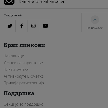
Следете нè
На почеток
Брзи линкови
Ценовници
Услови за користење
Плати сметка
Активирајте Е-сметка
Припејд регистрација
Поддршка
Секција за поддршка