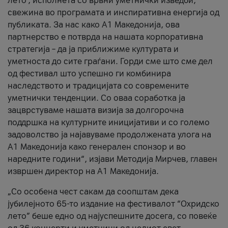
лето’, исполнета со врвни уметнички изведби,
свежина во програмата и инспиративна енергија од
публиката. За нас како A1 Македонија, ова
партнерство е потврда на нашата корпоративна
стратегија – да ја приближиме културата и
уметноста до сите граѓани. Горди сме што сме дел
од фестивал што успешно ги комбинира
наследството и традицијата со современите
уметнички тенденции. Со оваа соработка ја
зацврстуваме нашата визија за долгорочна
поддршка на културните иницијативи и со големо
задоволство ја најавуваме продолжената улога на
A1 Македонија како генерален спонзор и во
наредните години“, изјави Методија Мирчев, главен
извршен директор на A1 Македонија.
„Со особена чест сакам да соопштам дека
јубилејното 65-то издание на фестивалот “Охридско
лето” беше едно од најуспешните досега, со повеќе