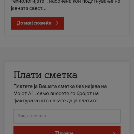
технологијата“, насочена кон подигнување на
јавната свест...
Дознај повеќе
Плати сметка
Платете ја Вашата сметка без најава на
Мојот А1, само внесете го бројот на
фактурата што сакате да ја платите.
Број на сметка
Плати