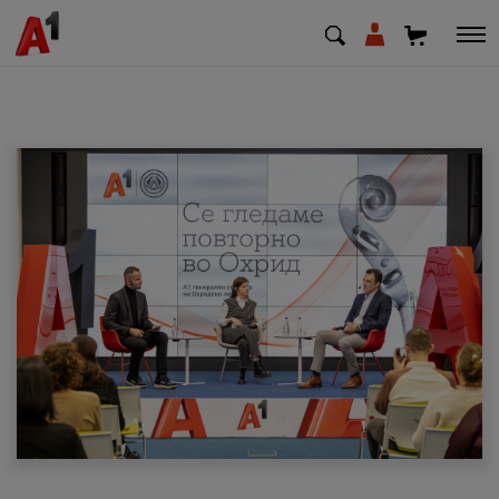
МК
EN
SQ
Приватни
Деловни
Поддршка
Надополни кредит
Плати сметка