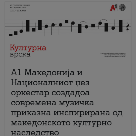
А1 Македонија и
Националниот џез
оркестар создадоа
современа музичка
приказна инспирирана од
македонското културно
наследство