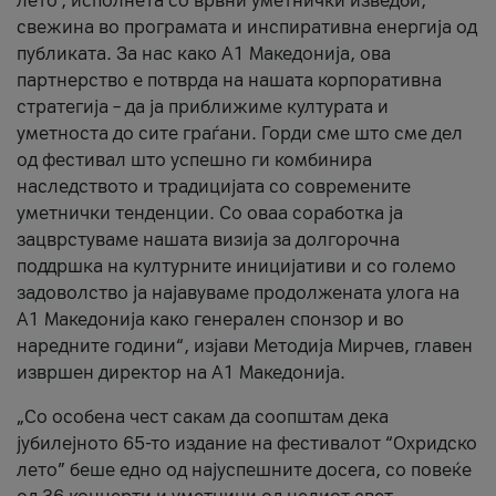
лето’, исполнета со врвни уметнички изведби,
свежина во програмата и инспиративна енергија од
публиката. За нас како A1 Македонија, ова
партнерство е потврда на нашата корпоративна
стратегија – да ја приближиме културата и
уметноста до сите граѓани. Горди сме што сме дел
од фестивал што успешно ги комбинира
наследството и традицијата со современите
уметнички тенденции. Со оваа соработка ја
зацврстуваме нашата визија за долгорочна
поддршка на културните иницијативи и со големо
задоволство ја најавуваме продолжената улога на
A1 Македонија како генерален спонзор и во
наредните години“, изјави Методија Мирчев, главен
извршен директор на A1 Македонија.
„Со особена чест сакам да соопштам дека
јубилејното 65-то издание на фестивалот “Охридско
лето” беше едно од најуспешните досега, со повеќе