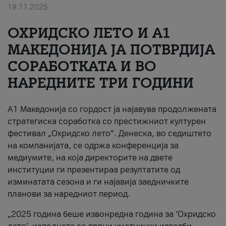
19.11.2025
За нас
ОХРИДСКО ЛЕТО И A1
#ПодобарОнлајн
МАКЕДОНИЈА ЈА ПОТВРДИЈА
СОРАБОТКАТА И ВО
НАРЕДНИТЕ ТРИ ГОДИНИ
A1 Македонија со гордост ја најавува продолжената
стратегиска соработка со престижниот културен
фестивал „Охридско лето“. Денеска, во седиштето
на компанијата, се одржа конференција за
медиумите, на која директорите на двете
институции ги презентираа резултатите од
изминатата сезона и ги најавија заедничките
планови за наредниот период.
„2025 година беше извонредна година за ‘Охридско