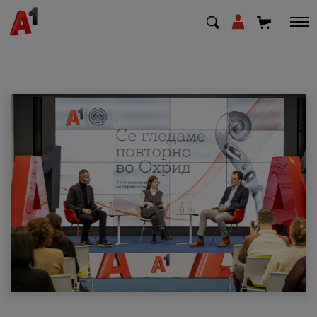
МК
EN
SQ
Приватни
Деловни
Поддршка
Надополни кредит
Плати сметка