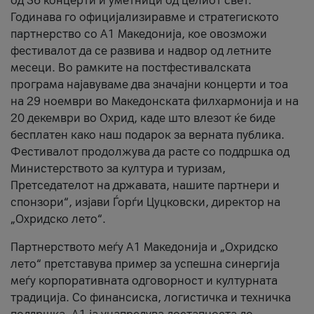
од 36 концерти и уметници од целиот свет.
Годинава го официјализиравме и стратегиското
партнерство со А1 Македонија, кое овозможи
фестивалот да се развива и надвор од летните
месеци. Во рамките на постфестивалската
програма најавуваме два значајни концерти и тоа
на 29 ноември во Македонската филхармонија и на
20 декември во Охрид, каде што влезот ќе биде
бесплатен како наш подарок за верната публика.
Фестивалот продолжува да расте со поддршка од
Министерството за култура и туризам,
Претседателот на државата, нашите партнери и
спонзори“, изјави Ѓорѓи Цуцковски, директор на
„Охридско лето“.
Партнерството меѓу A1 Македонија и „Охридско
лето“ претставува пример за успешна синергија
меѓу корпоративната одговорност и културната
традиција. Со финансиска, логистичка и техничка