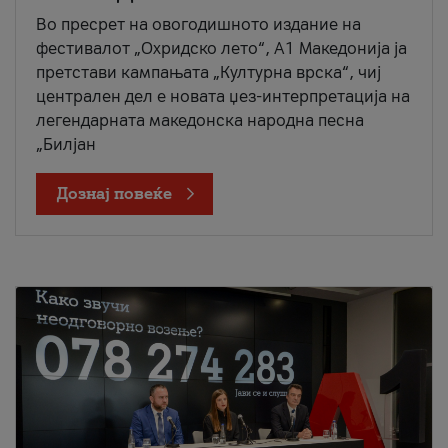
Во пресрет на овогодишното издание на
фестивалот „Охридско лето“, А1 Македонија ја
претстави кампањата „Културна врска“, чиј
централен дел е новата џез-интерпретација на
легендарната македонска народна песна
„Билјан
Дознај повеќе