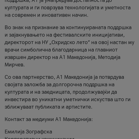
поддршка, A1 ја унапредува достапноста до
културата и ги поврзува технологијата и уметноста
на современ и иновативен начин.
Во знак на признание за континуираната поддршка
и зајакнувањето на фестивалските иницијативи,
директорот на НУ „Охридско лето“ на овој настан му
врачи симболична благодарница на главниот
извршен директор на A1 Македонија, Методија
Мирчев.
Со ова партнерство, A1 Македонија ја потврдува
својата заложба за долгорочна поддршка на
културата и на заедницата, продолжувајќи да
инвестира во уникатни уметнички искуства што ги
зближуваат публиката и артистите.
Контакт за медиуми А1 Македонија:
Емилија Зографска