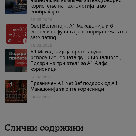
национална кампања за поодговорно
користење на технологијата во
сообраќајот
18.05.2026
Овој Валентајн, A1 Македонија и 6
скопски кафулиња ја отворија темата за
safe dating
16.02.2026
А1 Македонија ја претставува
револуционерната функционалност „
Подари на пријател“ за А1 Алфа
корисници
02.02.2026
Празничен A1 Net Sеf подарок од А1
Македонија за сите корисници
04.12.2025
Слични содржини