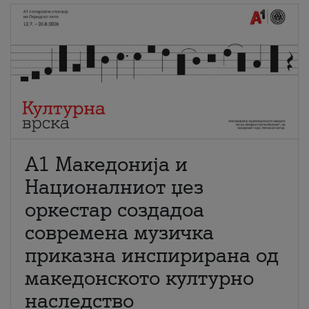
А1 Македонија и
Националниот џез
оркестар создадоа
современа музичка
приказна инспирирана од
македонското културно
наследство