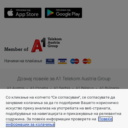
Member of
Начини на плаќање
Дознај повеќе за A1 Telekom Austria Group
A1 Austria
A1 Croatia
A1 Serbia
A1 Belarus
A1 Bulgaria
A1 Slovenia
A1 Digital
Со кликање на копчето "Се согласувам", се согласувате да
зачуваме колачиња за да го подобриме Вашето корисничко
искуство преку анализа на употребата на веб-страната,
подобрување на навигацијата и прикажување на релевантна
содржина. За повеќе информации проверете на
Повеќе
информации за колачиња