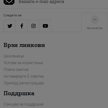
Следете нè
На почеток
Брзи линкови
Ценовници
Услови за користење
Плати сметка
Активирајте Е-сметка
Припејд регистрација
Поддршка
Секција за поддршка