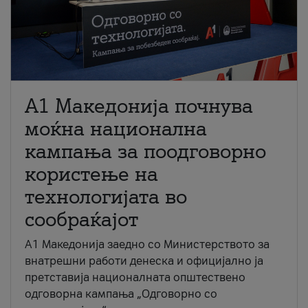
A1 Македонија почнува
моќна национална
кампања за поодговорно
користење на
технологијата во
сообраќајот
A1 Македонија заедно со Министерството за
внатрешни работи денеска и официјално ја
претставија националната општествено
одговорна кампања „Одговорно со