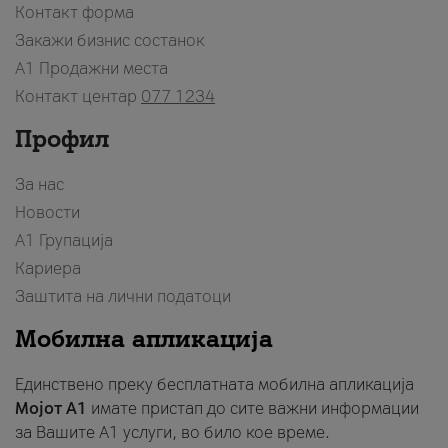
Контакт форма
Закажи бизнис состанок
A1 Продажни места
Контакт центар
077 1234
Профил
За нас
Новости
А1 Групација
Кариера
Заштита на лични податоци
Мобилна апликација
Единствено преку бесплатната мобилна апликација
Мојот A1
имате пристап до сите важни информации
за Вашите A1 услуги, во било кое време.