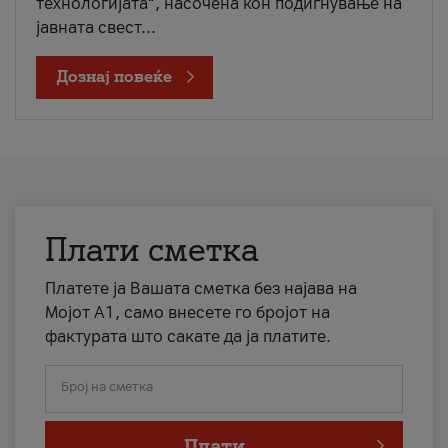
технологијата“, насочена кон подигнување на
јавната свест...
Дознај повеќе
Плати сметка
Платете ја Вашата сметка без најава на
Мојот А1, само внесете го бројот на
фактурата што сакате да ја платите.
Број на сметка
Плати