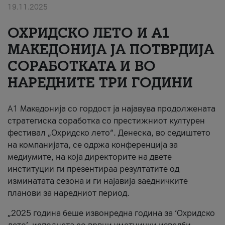
19.11.2025
За нас
ОХРИДСКО ЛЕТО И A1
#ПодобарОнлајн
МАКЕДОНИЈА ЈА ПОТВРДИЈА
СОРАБОТКАТА И ВО
НАРЕДНИТЕ ТРИ ГОДИНИ
A1 Македонија со гордост ја најавува продолжената
стратегиска соработка со престижниот културен
фестивал „Охридско лето“. Денеска, во седиштето
на компанијата, се одржа конференција за
медиумите, на која директорите на двете
институции ги презентираа резултатите од
изминатата сезона и ги најавија заедничките
планови за наредниот период.
„2025 година беше извонредна година за ‘Охридско