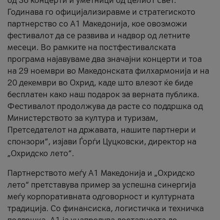
од 36 концерти и уметници од целиот свет.
Годинава го официјализиравме и стратегиското
партнерство со А1 Македонија, кое овозможи
фестивалот да се развива и надвор од летните
месеци. Во рамките на постфестивалската
програма најавуваме два значајни концерти и тоа
на 29 ноември во Македонската филхармонија и на
20 декември во Охрид, каде што влезот ќе биде
бесплатен како наш подарок за верната публика.
Фестивалот продолжува да расте со поддршка од
Министерството за култура и туризам,
Претседателот на државата, нашите партнери и
спонзори“, изјави Ѓорѓи Цуцковски, директор на
„Охридско лето“.
Партнерството меѓу A1 Македонија и „Охридско
лето“ претставува пример за успешна синергија
меѓу корпоративната одговорност и културната
традиција. Со финансиска, логистичка и техничка