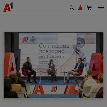
МК
EN
SQ
Приватни
Деловни
Поддршка
Надополни кредит
Плати сметка