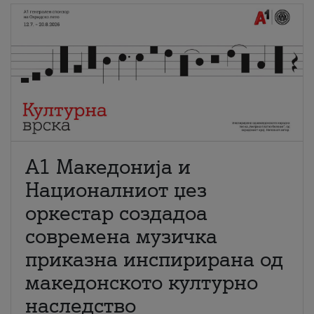
А1 Македонија и
Националниот џез
оркестар создадоа
современа музичка
приказна инспирирана од
македонското културно
наследство