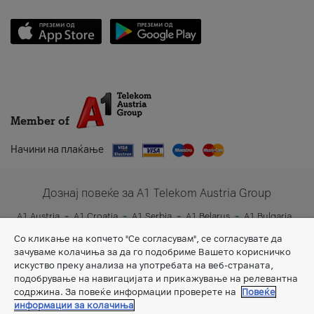
Member of
Начини на плаќање
Дознај повеќе за A1 Telekom Austria Group
A1 Austria
A1 Croatia
A1 Serbia
A1 Belarus
A1 Bulgaria
A1 Slovenia
A1 Digital
Со кликање на копчето "Се согласувам", се согласувате да
зачуваме колачиња за да го подобриме Вашето корисничко
искуство преку анализа на употребата на веб-страната,
подобрување на навигацијата и прикажување на релевантна
содржина. За повеќе информации проверете на
Повеќе
информации за колачиња