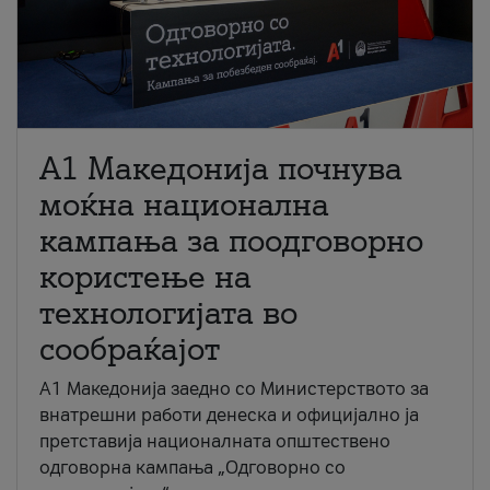
A1 Македонија почнува
моќна национална
кампања за поодговорно
користење на
технологијата во
сообраќајот
A1 Македонија заедно со Министерството за
внатрешни работи денеска и официјално ја
претставија националната општествено
одговорна кампања „Одговорно со