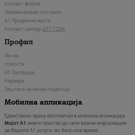
Контакт форма
Закажи бизнис состанок
A1 Продажни места
Контакт центар
077 1234
Профил
За нас
Новости
А1 Групација
Кариера
Заштита на лични податоци
Мобилна апликација
Единствено преку бесплатната мобилна апликација
Мојот A1
имате пристап до сите важни информации
за Вашите A1 услуги, во било кое време.