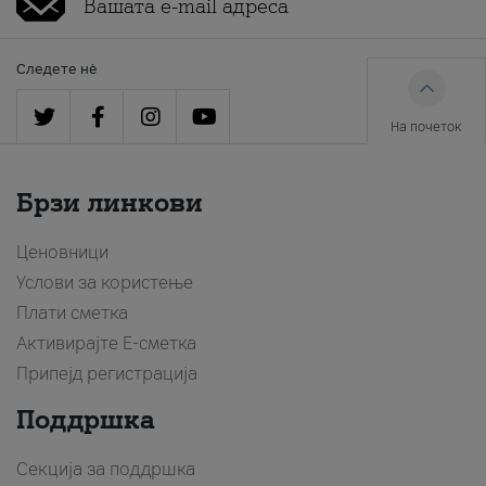
Следете нè
На почеток
Брзи линкови
Ценовници
Услови за користење
Плати сметка
Активирајте Е-сметка
Припејд регистрација
Поддршка
Секција за поддршка