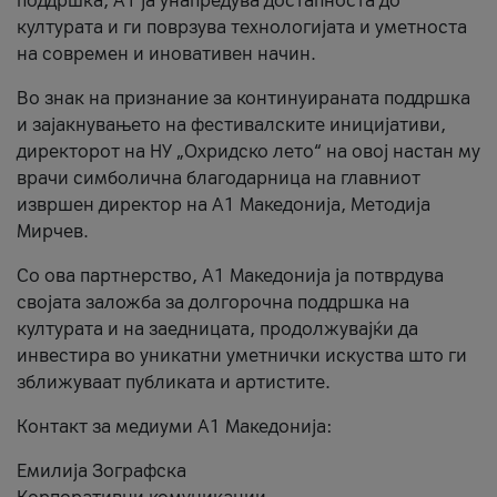
поддршка, A1 ја унапредува достапноста до
културата и ги поврзува технологијата и уметноста
на современ и иновативен начин.
Во знак на признание за континуираната поддршка
и зајакнувањето на фестивалските иницијативи,
директорот на НУ „Охридско лето“ на овој настан му
врачи симболична благодарница на главниот
извршен директор на A1 Македонија, Методија
Мирчев.
Со ова партнерство, A1 Македонија ја потврдува
својата заложба за долгорочна поддршка на
културата и на заедницата, продолжувајќи да
инвестира во уникатни уметнички искуства што ги
зближуваат публиката и артистите.
Контакт за медиуми А1 Македонија:
Емилија Зографска