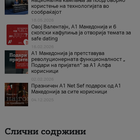
национална кампања за поодговорно
користење на технологијата во
сообраќајот
18.05.2026
Овој Валентајн, A1 Македонија и 6
скопски кафулиња ја отворија темата за
safe dating
16.02.2026
А1 Македонија ја претставува
револуционерната функционалност „
Подари на пријател“ за А1 Алфа
корисници
02.02.2026
Празничен A1 Net Sеf подарок од А1
Македонија за сите корисници
04.12.2025
Слични содржини