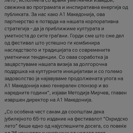
лето’, исполнета со врвни уметнички изведби,
свежина во програмата и инспиративна енергија од
публиката. За нас како A1 Македонија, ова
партнерство е потврда на нашата корпоративна
стратегија – да ја приближиме културата и
уметноста до сите граѓани. Горди сме што сме дел
од фестивал што успешно ги комбинира
наследството и традицијата со современите
уметнички тенденции. Со оваа соработка ја
зацврстуваме нашата визија за долгорочна
поддршка на културните иницијативи и со големо
задоволство ја најавуваме продолжената улога на
A1 Македонија како генерален спонзор и во
наредните години“, изјави Методија Мирчев, главен
извршен директор на A1 Македонија.
„Со особена чест сакам да соопштам дека
јубилејното 65-то издание на фестивалот “Охридско
лето” беше едно од најуспешните досега, со повеќе