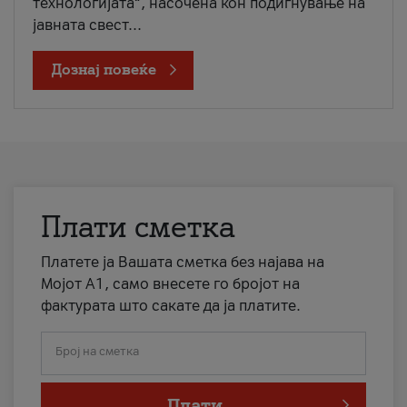
технологијата“, насочена кон подигнување на
јавната свест...
Дознај повеќе
Плати сметка
Платете ја Вашата сметка без најава на
Мојот А1, само внесете го бројот на
фактурата што сакате да ја платите.
Број на сметка
Плати