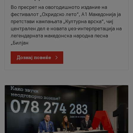
Во пресрет на овогодишното издание на
фестивалот „Охридско лето“, А1 Македонија ја
претстави кампањата „Културна врска“, чиј
централен дел е новата џез-интерпретација на
легендарната македонска народна песна
„Билјан
Дознај повеќе