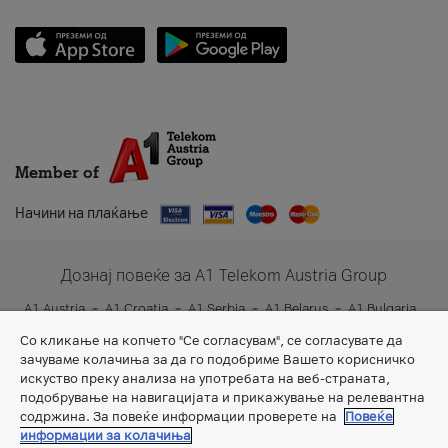
Member of
Начини на плаќање
Дознај повеќе за A1 Telekom Austria Group
A1 Austria
A1 Croatia
A1 Serbia
A1 Belarus
A1 Bulgaria
A1 Slovenia
A1 Digital
Со кликање на копчето "Се согласувам", се согласувате да
зачуваме колачиња за да го подобриме Вашето корисничко
искуство преку анализа на употребата на веб-страната,
подобрување на навигацијата и прикажување на релевантна
содржина. За повеќе информации проверете на
Повеќе
информации за колачиња