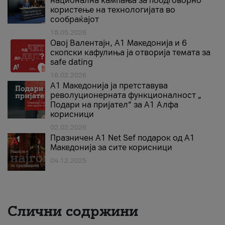
национална кампања за поодговорно
користење на технологијата во
сообраќајот
18.05.2026
Овој Валентајн, A1 Македонија и 6
скопски кафулиња ја отворија темата за
safe dating
16.02.2026
А1 Македонија ја претставува
револуционерната функционалност „
Подари на пријател“ за А1 Алфа
корисници
02.02.2026
Празничен A1 Net Sеf подарок од А1
Македонија за сите корисници
04.12.2025
Слични содржини