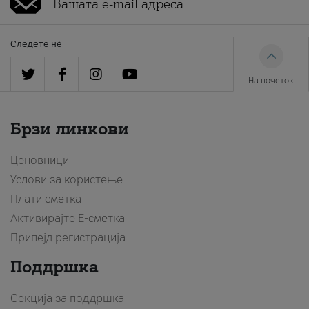
Следете нè
На почеток
Брзи линкови
Ценовници
Услови за користење
Плати сметка
Активирајте Е-сметка
Припејд регистрација
Поддршка
Секција за поддршка