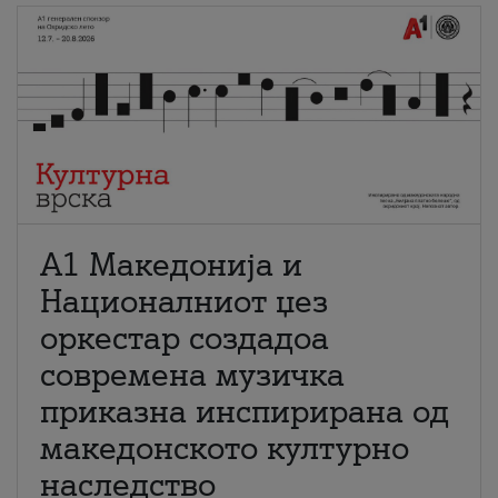
А1 Македонија и
Националниот џез
оркестар создадоа
современа музичка
приказна инспирирана од
македонското културно
наследство