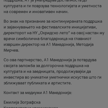
поддршка, A1 ја унапредува достапноста до
културата и ги поврзува технологијата и уметноста
на современ и иновативен начин.
Во знак на признание за континуираната поддршка
и зајакнувањето на фестивалските иницијативи,
директорот на НУ „Охридско лето“ на овој настан му
врачи симболична благодарница на главниот
извршен директор на A1 Македонија, Методија
Мирчев.
Со ова партнерство, A1 Македонија ја потврдува
својата заложба за долгорочна поддршка на
културата и на заедницата, продолжувајќи да
инвестира во уникатни уметнички искуства што ги
зближуваат публиката и артистите.
Контакт за медиуми А1 Македонија:
Емилија Зографска