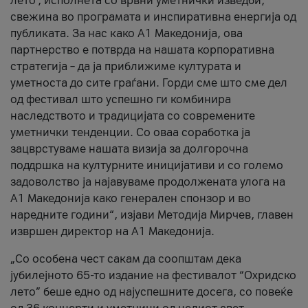
лето’, исполнета со врвни уметнички изведби,
свежина во програмата и инспиративна енергија од
публиката. За нас како A1 Македонија, ова
партнерство е потврда на нашата корпоративна
стратегија – да ја приближиме културата и
уметноста до сите граѓани. Горди сме што сме дел
од фестивал што успешно ги комбинира
наследството и традицијата со современите
уметнички тенденции. Со оваа соработка ја
зацврстуваме нашата визија за долгорочна
поддршка на културните иницијативи и со големо
задоволство ја најавуваме продолжената улога на
A1 Македонија како генерален спонзор и во
наредните години“, изјави Методија Мирчев, главен
извршен директор на A1 Македонија.
„Со особена чест сакам да соопштам дека
јубилејното 65-то издание на фестивалот “Охридско
лето” беше едно од најуспешните досега, со повеќе