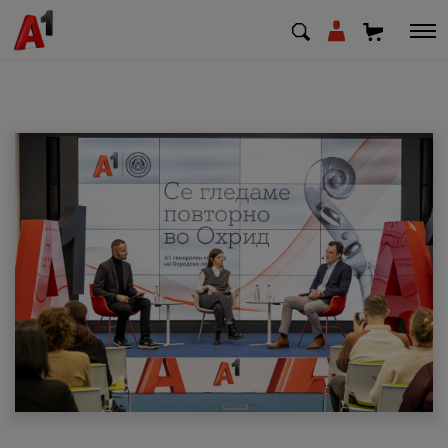
МК
EN
SQ
Приватни
Деловни
Поддршка
Надополни кредит
Плати сметка