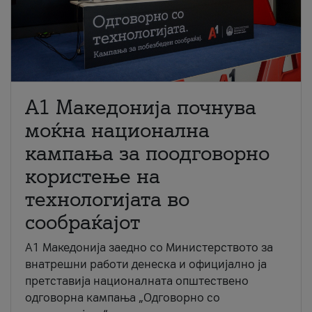
A1 Македонија почнува
моќна национална
кампања за поодговорно
користење на
технологијата во
сообраќајот
A1 Македонија заедно со Министерството за
внатрешни работи денеска и официјално ја
претставија националната општествено
одговорна кампања „Одговорно со