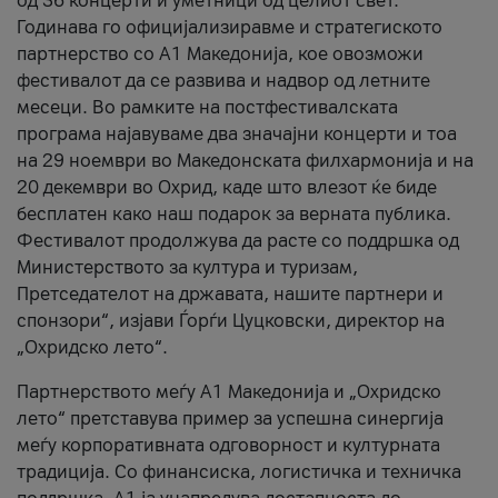
од 36 концерти и уметници од целиот свет.
Годинава го официјализиравме и стратегиското
партнерство со А1 Македонија, кое овозможи
фестивалот да се развива и надвор од летните
месеци. Во рамките на постфестивалската
програма најавуваме два значајни концерти и тоа
на 29 ноември во Македонската филхармонија и на
20 декември во Охрид, каде што влезот ќе биде
бесплатен како наш подарок за верната публика.
Фестивалот продолжува да расте со поддршка од
Министерството за култура и туризам,
Претседателот на државата, нашите партнери и
спонзори“, изјави Ѓорѓи Цуцковски, директор на
„Охридско лето“.
Партнерството меѓу A1 Македонија и „Охридско
лето“ претставува пример за успешна синергија
меѓу корпоративната одговорност и културната
традиција. Со финансиска, логистичка и техничка