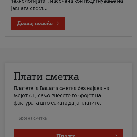
технологијата“, насочена кон подигнување на
јавната свест...
Дознај повеќе
Плати сметка
Платете ја Вашата сметка без најава на
Мојот А1, само внесете го бројот на
фактурата што сакате да ја платите.
Број на сметка
Плати