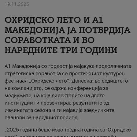
19.11.2025
За нас
ОХРИДСКО ЛЕТО И A1
#ПодобарОнлајн
МАКЕДОНИЈА ЈА ПОТВРДИЈА
СОРАБОТКАТА И ВО
НАРЕДНИТЕ ТРИ ГОДИНИ
A1 Македонија со гордост ја најавува продолжената
стратегиска соработка со престижниот културен
фестивал „Охридско лето“. Денеска, во седиштето
на компанијата, се одржа конференција за
медиумите, на која директорите на двете
институции ги презентираа резултатите од
изминатата сезона и ги најавија заедничките
планови за наредниот период.
„2025 година беше извонредна година за ‘Охридско