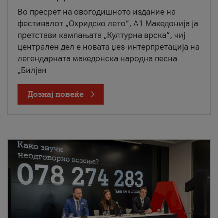
Во пресрет на овогодишното издание на
фестивалот „Охридско лето“, А1 Македонија ја
претстави кампањата „Културна врска“, чиј
централен дел е новата џез-интерпретација на
легендарната македонска народна песна
„Билјан
Дознај повеќе