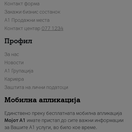
Контакт форма
Закажи бизнис состанок
A1 Продажни места
Контакт центар
077 1234
Профил
За нас
Новости
А1 Групација
Кариера
Заштита на лични податоци
Мобилна апликација
Единствено преку бесплатната мобилна апликација
Мојот A1
имате пристап до сите важни информации
за Вашите A1 услуги, во било кое време.