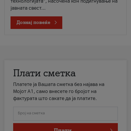
технологијата“, насочена кон подигнување на
јавната свест...
Дознај повеќе
Плати сметка
Платете ја Вашата сметка без најава на
Мојот А1, само внесете го бројот на
фактурата што сакате да ја платите.
Број на сметка
Плати