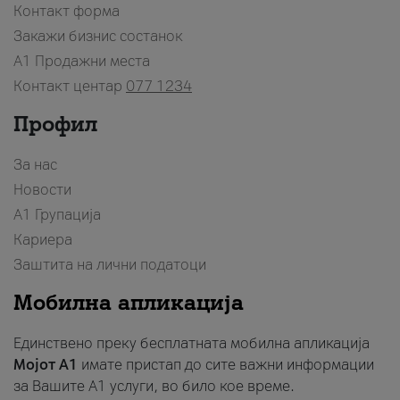
Контакт форма
Закажи бизнис состанок
A1 Продажни места
Контакт центар
077 1234
Профил
За нас
Новости
А1 Групација
Кариера
Заштита на лични податоци
Мобилна апликација
Единствено преку бесплатната мобилна апликација
Мојот A1
имате пристап до сите важни информации
за Вашите A1 услуги, во било кое време.