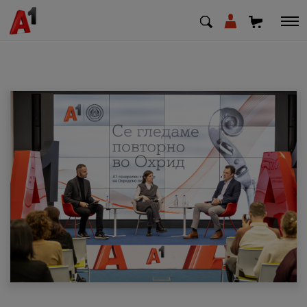
МК
EN
SQ
Приватни
Деловни
Поддршка
Надополни кредит
Плати сметка