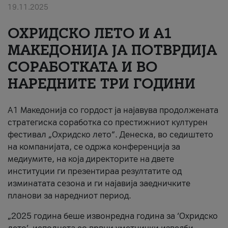
19.11.2025
За нас
ОХРИДСКО ЛЕТО И A1
#ПодобарОнлајн
МАКЕДОНИЈА ЈА ПОТВРДИЈА
СОРАБОТКАТА И ВО
НАРЕДНИТЕ ТРИ ГОДИНИ
A1 Македонија со гордост ја најавува продолжената
стратегиска соработка со престижниот културен
фестивал „Охридско лето“. Денеска, во седиштето
на компанијата, се одржа конференција за
медиумите, на која директорите на двете
институции ги презентираа резултатите од
изминатата сезона и ги најавија заедничките
планови за наредниот период.
„2025 година беше извонредна година за ‘Охридско