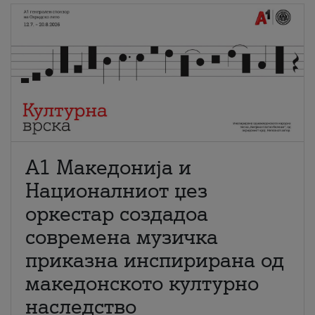
А1 Македонија и
Националниот џез
оркестар создадоа
современа музичка
приказна инспирирана од
македонското културно
наследство