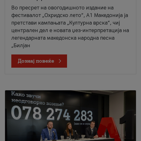
Во пресрет на овогодишното издание на
фестивалот „Охридско лето“, А1 Македонија ја
претстави кампањата „Културна врска“, чиј
централен дел е новата џез-интерпретација на
легендарната македонска народна песна
„Билјан
Дознај повеќе