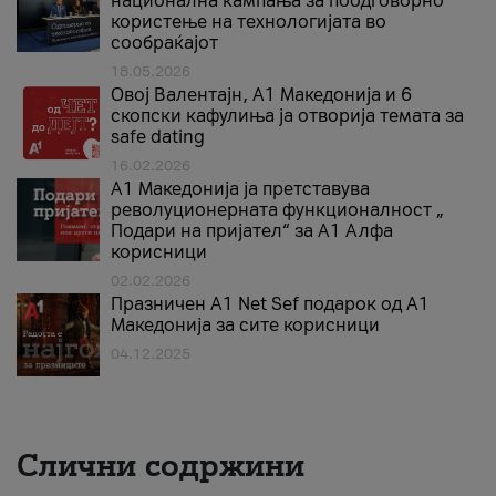
национална кампања за поодговорно
користење на технологијата во
сообраќајот
18.05.2026
Овој Валентајн, A1 Македонија и 6
скопски кафулиња ја отворија темата за
safe dating
16.02.2026
А1 Македонија ја претставува
револуционерната функционалност „
Подари на пријател“ за А1 Алфа
корисници
02.02.2026
Празничен A1 Net Sеf подарок од А1
Македонија за сите корисници
04.12.2025
Слични содржини