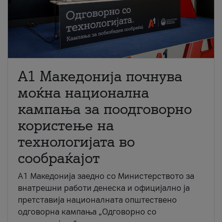
A1 Македонија почнува
моќна национална
кампања за поодговорно
користење на
технологијата во
сообраќајот
A1 Македонија заедно со Министерството за
внатрешни работи денеска и официјално ја
претставија националната општествено
одговорна кампања „Одговорно со