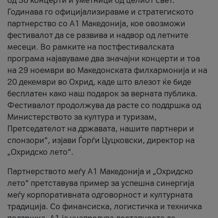
од 36 концерти и уметници од целиот свет.
Годинава го официјализиравме и стратегиското
партнерство со А1 Македонија, кое овозможи
фестивалот да се развива и надвор од летните
месеци. Во рамките на постфестивалската
програма најавуваме два значајни концерти и тоа
на 29 ноември во Македонската филхармонија и на
20 декември во Охрид, каде што влезот ќе биде
бесплатен како наш подарок за верната публика.
Фестивалот продолжува да расте со поддршка од
Министерството за култура и туризам,
Претседателот на државата, нашите партнери и
спонзори“, изјави Ѓорѓи Цуцковски, директор на
„Охридско лето“.
Партнерството меѓу A1 Македонија и „Охридско
лето“ претставува пример за успешна синергија
меѓу корпоративната одговорност и културната
традиција. Со финансиска, логистичка и техничка