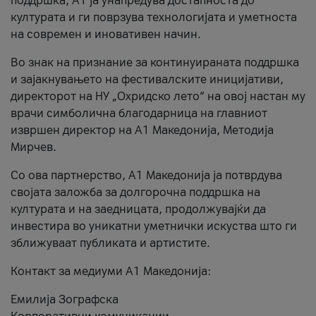
поддршка, A1 ја унапредува достапноста до
културата и ги поврзува технологијата и уметноста
на современ и иновативен начин.
Во знак на признание за континуираната поддршка
и зајакнувањето на фестивалските иницијативи,
директорот на НУ „Охридско лето“ на овој настан му
врачи симболична благодарница на главниот
извршен директор на A1 Македонија, Методија
Мирчев.
Со ова партнерство, A1 Македонија ја потврдува
својата заложба за долгорочна поддршка на
културата и на заедницата, продолжувајќи да
инвестира во уникатни уметнички искуства што ги
зближуваат публиката и артистите.
Контакт за медиуми А1 Македонија:
Емилија Зографска