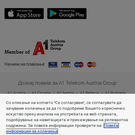
Member of
Начини на плаќање
Дознај повеќе за A1 Telekom Austria Group
A1 Austria
A1 Croatia
A1 Serbia
A1 Belarus
A1 Bulgaria
A1 Slovenia
A1 Digital
Со кликање на копчето "Се согласувам", се согласувате да
зачуваме колачиња за да го подобриме Вашето корисничко
искуство преку анализа на употребата на веб-страната,
подобрување на навигацијата и прикажување на релевантна
содржина. За повеќе информации проверете на
Повеќе
информации за колачиња