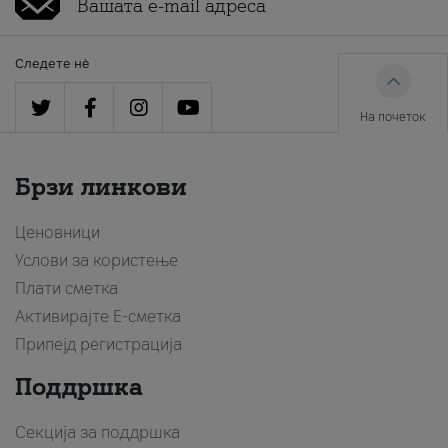
Следете нè
На почеток
Брзи линкови
Ценовници
Услови за користење
Плати сметка
Активирајте Е-сметка
Припејд регистрација
Поддршка
Секција за поддршка