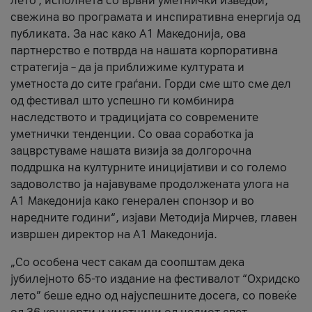
лето’, исполнета со врвни уметнички изведби,
свежина во програмата и инспиративна енергија од
публиката. За нас како A1 Македонија, ова
партнерство е потврда на нашата корпоративна
стратегија – да ја приближиме културата и
уметноста до сите граѓани. Горди сме што сме дел
од фестивал што успешно ги комбинира
наследството и традицијата со современите
уметнички тенденции. Со оваа соработка ја
зацврстуваме нашата визија за долгорочна
поддршка на културните иницијативи и со големо
задоволство ја најавуваме продолжената улога на
A1 Македонија како генерален спонзор и во
наредните години“, изјави Методија Мирчев, главен
извршен директор на A1 Македонија.
„Со особена чест сакам да соопштам дека
јубилејното 65-то издание на фестивалот “Охридско
лето” беше едно од најуспешните досега, со повеќе