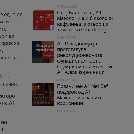
18.05.2026
Овој Валентајн, A1
е едно од
Македонија и 6 скопски
ме и
кафулиња ја отворија
ите
темата за safe dating
ври во
16.02.2026
дарок за
А1 Македонија ја
претставува
м,
револуционерната
ко лето“.
функционалност „
Подари на пријател“ за
А1 Алфа корисници
A1 ја
02.02.2026
н начин.
Празничен A1 Net Sеf
подарок од А1
екторот
Македонија за сите
 на A1
корисници
04.12.2025
 на
 и