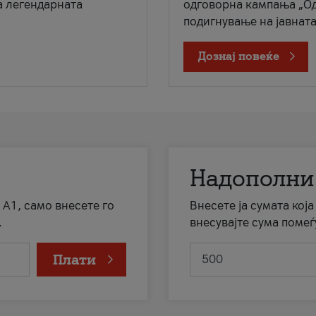
а легендарната
одговорна кампања „Од
подигнување на јавната 
Дознај повеќе
Надополни
 А1, само внесете го
Внесете ја сумата кој
.
внесувајте сума помеѓ
Плати