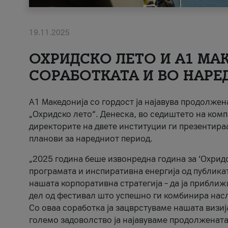
19.11.2025
ОХРИДСКО ЛЕТО И A1 МАК
СОРАБОТКАТА И ВО НАРЕ
A1 Македонија со гордост ја најавува продолже
„Охридско лето“. Денеска, во седиштето на комп
директорите на двете институции ги презентираа
планови за наредниот период.
„2025 година беше извонредна година за ‘Охридс
програмата и инспиративна енергија од публикат
нашата корпоративна стратегија – да ја приближ
дел од фестивал што успешно ги комбинира нас
Со оваа соработка ја зацврстуваме нашата визиј
големо задоволство ја најавуваме продолжената