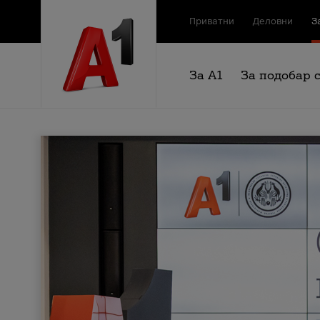
Приватни
Деловни
З
За А1
За подобар 