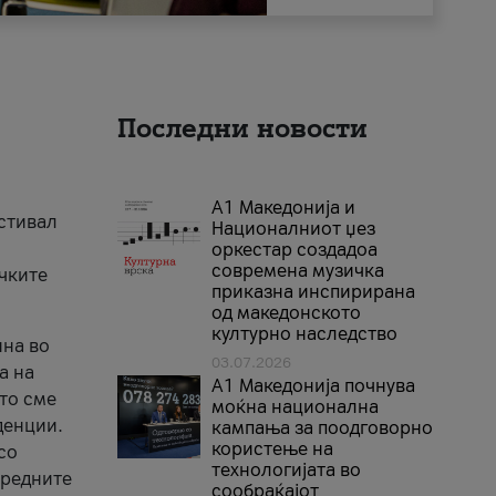
Последни новости
А1 Македонија и
естивал
Националниот џез
оркестар создадоа
современа музичка
ичките
приказна инспирирана
од македонското
културно наследство
ина во
03.07.2026
а на
A1 Македонија почнува
што сме
моќна национална
денции.
кампања за поодговорно
користење на
со
технологијата во
аредните
сообраќајот