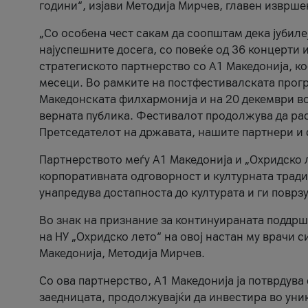
години“, изјави Методија Мирчев, главен изврше
„Со особена чест сакам да соопштам дека јубиле
најуспешните досега, со повеќе од 36 концерти 
стратегиското партнерство со А1 Македонија, к
месеци. Во рамките на постфестивалската прогр
Македонската филхармонија и на 20 декември во
верната публика. Фестивалот продолжува да рас
Претседателот на државата, нашите партнери и с
Партнерството меѓу A1 Македонија и „Охридско 
корпоративната одговорност и културната традиц
унапредува достапноста до културата и ги поврз
Во знак на признание за континуираната поддрш
на НУ „Охридско лето“ на овој настан му врачи
Македонија, Методија Мирчев.
Со ова партнерство, A1 Македонија ја потврдува
заедницата, продолжувајќи да инвестира во уни