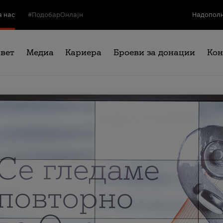
а нас
#ПодобарОнлајн
Надополн
свет
Медиа
Кариера
Броеви за донации
Кон