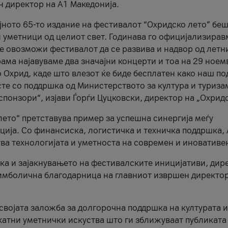
н директор на A1 Македонија.
јното 65-то издание на фестивалот “Охридско лето” беш
и уметници од целиот свет. Годинава го официјализирав
ое овозможи фестивалот да се развива и надвор од летн
ама најавуваме два значајни концерти и тоа на 29 ноем
 Охрид, каде што влезот ќе биде бесплатен како наш по
те со поддршка од Министерството за култура и туриза
понзори“, изјави Ѓорѓи Цуцковски, директор на „Охридс
лето“ претставува пример за успешна синергија меѓу
ија. Со финансиска, логистичка и техничка поддршка, 
ува технологијата и уметноста на современ и иновативе
ка и зајакнувањето на фестивалските иницијативи, дир
 симболична благодарница на главниот извршен директор
 својата заложба за долгорочна поддршка на културата и
катни уметнички искуства што ги зближуваат публиката