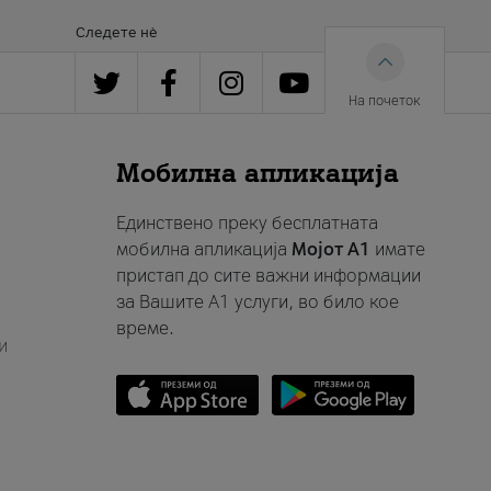
Следете нè
На почеток
Мобилна апликација
Единствено преку бесплатната
мобилна апликација
Мојот A1
имате
пристап до сите важни информации
за Вашите A1 услуги, во било кое
време.
и