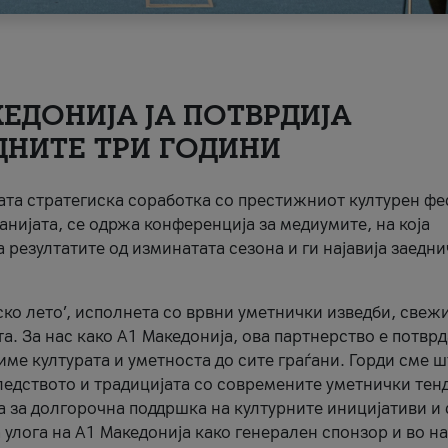
ЕДОНИЈА ЈА ПОТВРДИЈА
ДНИТЕ ТРИ ГОДИНИ
ната стратегиска соработка со престижниот културен ф
анијата, се одржа конференција за медиумите, на која
 резултатите од изминатата сезона и ги најавија заедн
ко лето’, исполнета со врвни уметнички изведби, свеж
а. За нас како A1 Македонија, ова партнерство е потврд
име културата и уметноста до сите граѓани. Горди сме 
ледството и традицијата со современите уметнички тен
а за долгорочна поддршка на културните иницијативи и 
 улога на A1 Македонија како генерален спонзор и во н