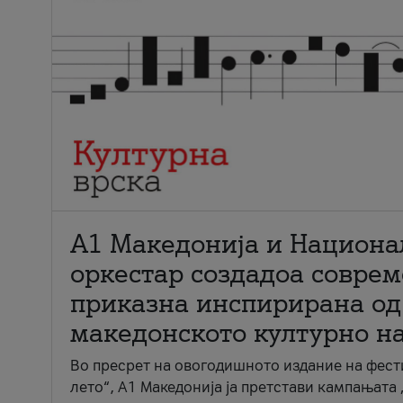
А1 Македонија и Национа
оркестар создадоа совре
приказна инспирирана од
македонското културно н
Во пресрет на овогодишното издание на фест
лето“, А1 Македонија ја претстави кампањата 