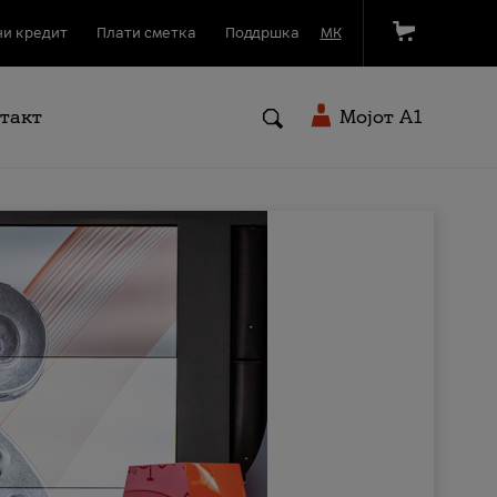
и кредит
Плати сметка
Поддршка
МК
такт
Мојот A1