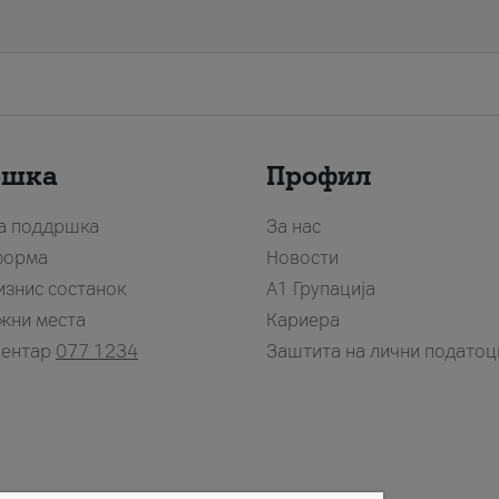
ршка
Профил
за поддршка
За нас
форма
Новости
изнис состанок
А1 Групација
жни места
Кариера
центар
077 1234
Заштита на лични податоц