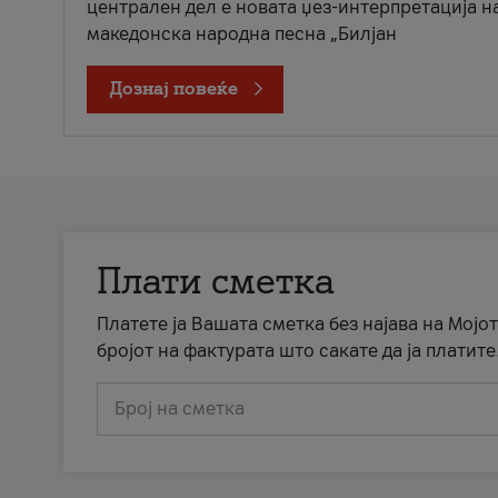
централен дел е новата џез-интерпретација н
македонска народна песна „Билјан
Дознај повеќе
Плати сметка
Платете ја Вашата сметка без најава на Мојот
бројот на фактурата што сакате да ја платите
Број на сметка