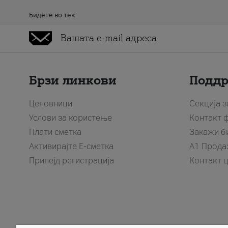
Бидете во тек
Брзи линкови
Подд
Ценовници
Секција 
Услови за користење
Контакт 
Плати сметка
Закажи б
Активирајте Е-сметка
A1 Прода
Припејд регистрација
Контакт 