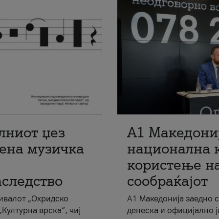
лниот џез
A1 Македони
мена музичка
национална 
користење на
аследство
сообраќајот
ивалот „Охридско
A1 Македонија заедно 
„Културна врска“, чиј
денеска и официјално 