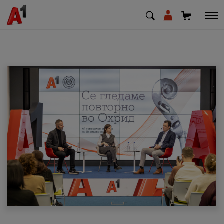
МК
EN
SQ
Приватни
Деловни
Поддршка
Надополни кредит
Плати сметка