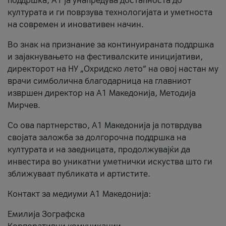
поддршка, A1 ја унапредува достапноста до
културата и ги поврзува технологијата и уметноста
на современ и иновативен начин.
Во знак на признание за континуираната поддршка
и зајакнувањето на фестивалските иницијативи,
директорот на НУ „Охридско лето“ на овој настан му
врачи симболична благодарница на главниот
извршен директор на A1 Македонија, Методија
Мирчев.
Со ова партнерство, A1 Македонија ја потврдува
својата заложба за долгорочна поддршка на
културата и на заедницата, продолжувајќи да
инвестира во уникатни уметнички искуства што ги
зближуваат публиката и артистите.
Контакт за медиуми А1 Македонија:
Емилија Зографска