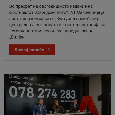
Во пресрет на овогодишното издание на
фестивалот „Охридско лето“, А1 Македонија ја
претстави кампањата „Културна врска“, чиј
централен дел е новата џез-интерпретација на
легендарната македонска народна песна
„Билјан
Дознај повеќе