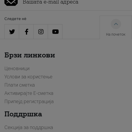
Следете нè
На почеток
Брзи линкови
Ценовници
Услови за користење
Плати сметка
Активирајте Е-сметка
Припејд регистрација
Поддршка
Секција за поддршка