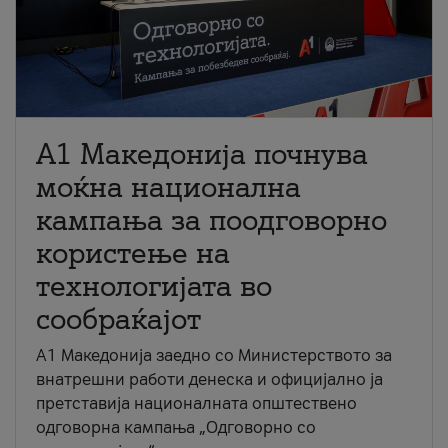
A1 Македонија почнува
моќна национална
кампања за поодговорно
користење на
технологијата во
сообраќајот
A1 Македонија заедно со Министерството за
внатрешни работи денеска и официјално ја
претставија националната општествено
одговорна кампања „Одговорно со