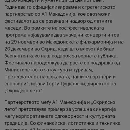
од 36 концерти и уметници од целиот свет.
Годинава го официјализиравме и стратегиското
партнерство со А1 Македонија, кое овозможи
фестивалот да се развива и надвор од летните
месеци. Во рамките на постфестивалската
програма најавуваме два значајни концерти и тоа
на 29 ноември во Македонската филхармонија и на
20 декември во Охрид, каде што влезот ќе биде
бесплатен како наш подарок за верната публика.
Фестивалот продолжува да расте со поддршка од
Министерството за култура и туризам,
Претседателот на државата, нашите партнери и
спонзори“, изјави Ѓорѓи Цуцковски, директор на
„Охридско лето“.
Партнерството меѓу A1 Македонија и „Охридско
лето“ претставува пример за успешна синергија
меѓу корпоративната одговорност и културната
традиција. Со финансиска, логистичка и техничка