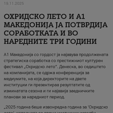
19.11.2025
За нас
ОХРИДСКО ЛЕТО И A1
#ПодобарОнлајн
МАКЕДОНИЈА ЈА ПОТВРДИЈА
СОРАБОТКАТА И ВО
НАРЕДНИТЕ ТРИ ГОДИНИ
A1 Македонија со гордост ја најавува продолжената
стратегиска соработка со престижниот културен
фестивал „Охридско лето“. Денеска, во седиштето
на компанијата, се одржа конференција за
медиумите, на која директорите на двете
институции ги презентираа резултатите од
изминатата сезона и ги најавија заедничките
планови за наредниот период.
„2025 година беше извонредна година за ‘Охридско