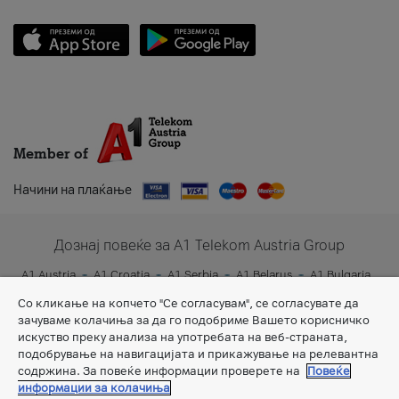
Member of
Начини на плаќање
Дознај повеќе за A1 Telekom Austria Group
A1 Austria
A1 Croatia
A1 Serbia
A1 Belarus
A1 Bulgaria
A1 Slovenia
A1 Digital
Со кликање на копчето "Се согласувам", се согласувате да
зачуваме колачиња за да го подобриме Вашето корисничко
искуство преку анализа на употребата на веб-страната,
подобрување на навигацијата и прикажување на релевантна
содржина. За повеќе информации проверете на
Повеќе
информации за колачиња