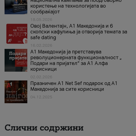
национална кампања за поодговорно
користење на технологијата во
сообраќајот
18.05.2026
Овој Валентајн, A1 Македонија и 6
скопски кафулиња ја отворија темата за
safe dating
16.02.2026
А1 Македонија ја претставува
револуционерната функционалност „
Подари на пријател“ за А1 Алфа
корисници
02.02.2026
Празничен A1 Net Sеf подарок од А1
Македонија за сите корисници
04.12.2025
Слични содржини