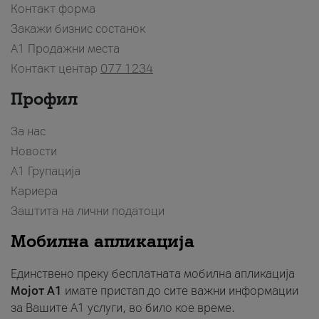
Контакт форма
Закажи бизнис состанок
A1 Продажни места
Контакт центар
077 1234
Профил
За нас
Новости
А1 Групација
Кариера
Заштита на лични податоци
Мобилна апликација
Единствено преку бесплатната мобилна апликација
Мојот A1
имате пристап до сите важни информации
за Вашите A1 услуги, во било кое време.