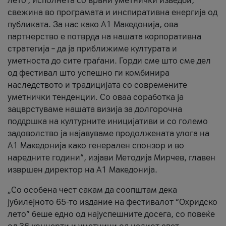
лето’, исполнета со врвни уметнички изведби,
свежина во програмата и инспиративна енергија од
публиката. За нас како A1 Македонија, ова
партнерство е потврда на нашата корпоративна
стратегија – да ја приближиме културата и
уметноста до сите граѓани. Горди сме што сме дел
од фестивал што успешно ги комбинира
наследството и традицијата со современите
уметнички тенденции. Со оваа соработка ја
зацврстуваме нашата визија за долгорочна
поддршка на културните иницијативи и со големо
задоволство ја најавуваме продолжената улога на
A1 Македонија како генерален спонзор и во
наредните години“, изјави Методија Мирчев, главен
извршен директор на A1 Македонија.
„Со особена чест сакам да соопштам дека
јубилејното 65-то издание на фестивалот “Охридско
лето” беше едно од најуспешните досега, со повеќе