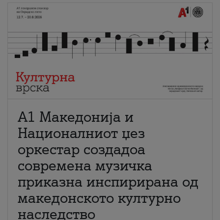
А1 Македонија и
Националниот џез
оркестар создадоа
современа музичка
приказна инспирирана од
македонското културно
наследство