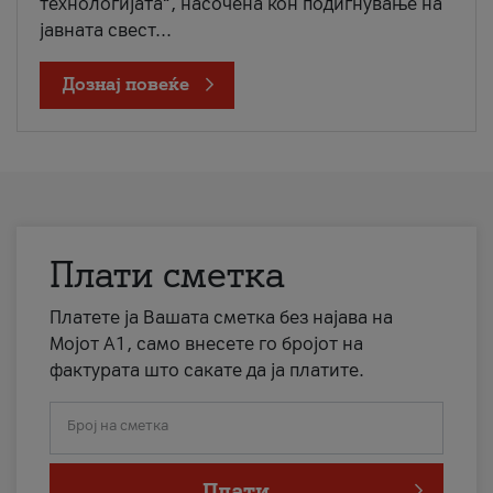
технологијата“, насочена кон подигнување на
јавната свест...
Дознај повеќе
Плати сметка
Платете ја Вашата сметка без најава на
Мојот А1, само внесете го бројот на
фактурата што сакате да ја платите.
Број на сметка
Плати