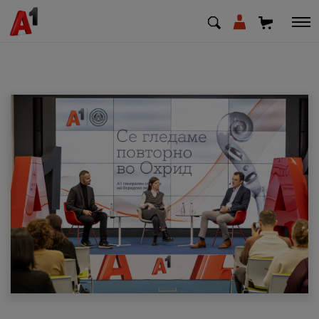
МК
EN
SQ
Приватни
Деловни
Поддршка
Надополни кредит
Плати сметка