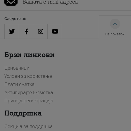
Следете нè
На почеток
Брзи линкови
Ценовници
Услови за користење
Плати сметка
Активирајте Е-сметка
Припејд регистрација
Поддршка
Секција за поддршка