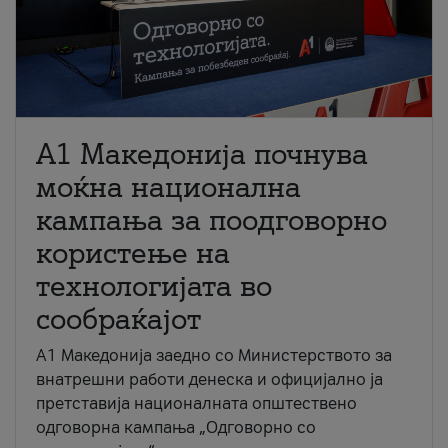
A1 Македонија почнува
моќна национална
кампања за поодговорно
користење на
технологијата во
сообраќајот
A1 Македонија заедно со Министерството за
внатрешни работи денеска и официјално ја
претставија националната општествено
одговорна кампања „Одговорно со