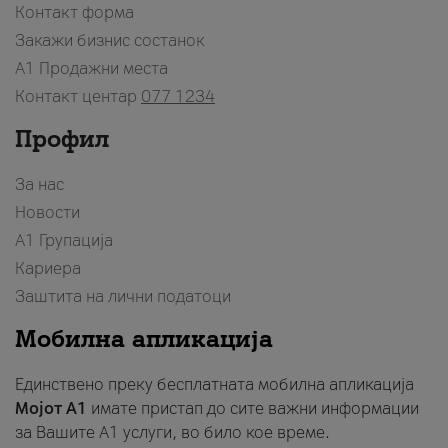
Контакт форма
Закажи бизнис состанок
A1 Продажни места
Контакт центар
077 1234
Профил
За нас
Новости
А1 Групација
Кариера
Заштита на лични податоци
Мобилна апликација
Единствено преку бесплатната мобилна апликација
Мојот A1
имате пристап до сите важни информации
за Вашите A1 услуги, во било кое време.