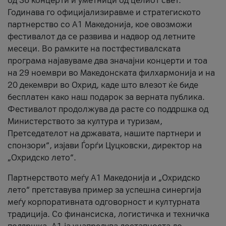
од 36 концерти и уметници од целиот свет.
Годинава го официјализиравме и стратегиското
партнерство со А1 Македонија, кое овозможи
фестивалот да се развива и надвор од летните
месеци. Во рамките на постфестивалската
програма најавуваме два значајни концерти и тоа
на 29 ноември во Македонската филхармонија и на
20 декември во Охрид, каде што влезот ќе биде
бесплатен како наш подарок за верната публика.
Фестивалот продолжува да расте со поддршка од
Министерството за култура и туризам,
Претседателот на државата, нашите партнери и
спонзори“, изјави Ѓорѓи Цуцковски, директор на
„Охридско лето“.
Партнерството меѓу A1 Македонија и „Охридско
лето“ претставува пример за успешна синергија
меѓу корпоративната одговорност и културната
традиција. Со финансиска, логистичка и техничка