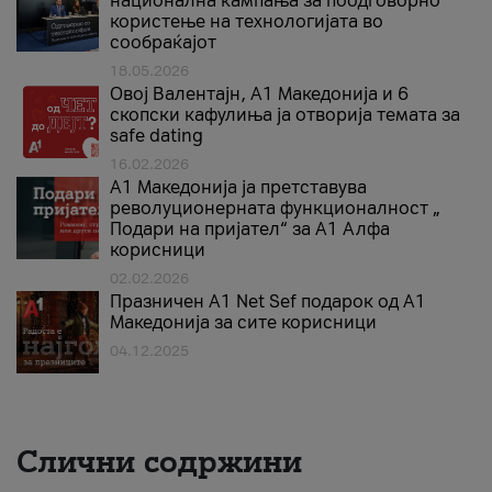
национална кампања за поодговорно
користење на технологијата во
сообраќајот
18.05.2026
Овој Валентајн, A1 Македонија и 6
скопски кафулиња ја отворија темата за
safe dating
16.02.2026
А1 Македонија ја претставува
револуционерната функционалност „
Подари на пријател“ за А1 Алфа
корисници
02.02.2026
Празничен A1 Net Sеf подарок од А1
Македонија за сите корисници
04.12.2025
Слични содржини