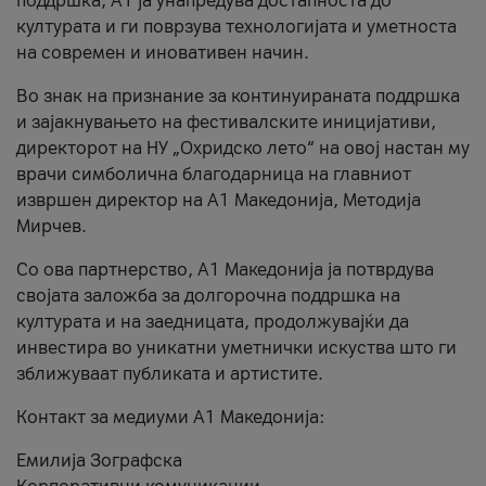
поддршка, A1 ја унапредува достапноста до
културата и ги поврзува технологијата и уметноста
на современ и иновативен начин.
Во знак на признание за континуираната поддршка
и зајакнувањето на фестивалските иницијативи,
директорот на НУ „Охридско лето“ на овој настан му
врачи симболична благодарница на главниот
извршен директор на A1 Македонија, Методија
Мирчев.
Со ова партнерство, A1 Македонија ја потврдува
својата заложба за долгорочна поддршка на
културата и на заедницата, продолжувајќи да
инвестира во уникатни уметнички искуства што ги
зближуваат публиката и артистите.
Контакт за медиуми А1 Македонија:
Емилија Зографска