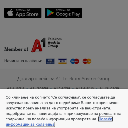
Member of
Начини на плаќање
Дознај повеќе за A1 Telekom Austria Group
A1 Austria
A1 Croatia
A1 Serbia
A1 Belarus
A1 Bulgaria
A1 Slovenia
A1 Digital
Со кликање на копчето "Се согласувам", се согласувате да
зачуваме колачиња за да го подобриме Вашето корисничко
искуство преку анализа на употребата на веб-страната,
подобрување на навигацијата и прикажување на релевантна
содржина. За повеќе информации проверете на
Повеќе
информации за колачиња