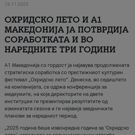
19.11.2025
За нас
ОХРИДСКО ЛЕТО И A1
#ПодобарОнлајн
МАКЕДОНИЈА ЈА ПОТВРДИЈА
СОРАБОТКАТА И ВО
НАРЕДНИТЕ ТРИ ГОДИНИ
A1 Македонија со гордост ја најавува продолжената
стратегиска соработка со престижниот културен
фестивал „Охридско лето“. Денеска, во седиштето
на компанијата, се одржа конференција за
медиумите, на која директорите на двете
институции ги презентираа резултатите од
изминатата сезона и ги најавија заедничките
планови за наредниот период.
„2025 година беше извонредна година за ‘Охридско