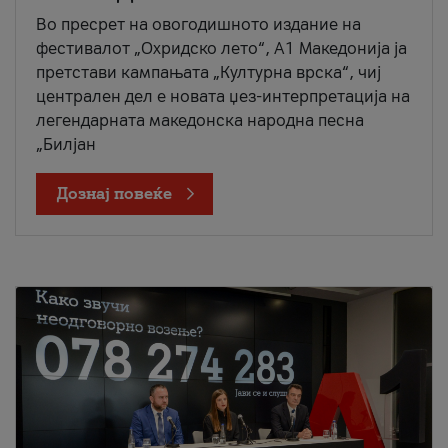
Во пресрет на овогодишното издание на
фестивалот „Охридско лето“, А1 Македонија ја
претстави кампањата „Културна врска“, чиј
централен дел е новата џез-интерпретација на
легендарната македонска народна песна
„Билјан
Дознај повеќе