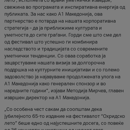
лето’, исполнета со врвни уметнички изведби,
свежина во програмата и инспиративна енергија од
публиката. За нас како A1 Македонија, ова
партнерство е потврда на нашата корпоративна
стратегија – да ја приближиме културата и
уметноста до сите граѓани. Горди сме што сме дел
од фестивал што успешно ги комбинира
наследството и традицијата со современите
уметнички тенденции. Со оваа соработка ја
зацврстуваме нашата визија за долгорочна
поддршка на културните иницијативи и со големо
задоволство ја најавуваме продолжената улога на
A1 Македонија како генерален спонзор и во
наредните години“, изјави Методија Мирчев, главен
извршен директор на A1 Македонија.
„Со особена чест сакам да соопштам дека
јубилејното 65-то издание на фестивалот “Охридско
лето” беше едно од најуспешните досега, со повеќе