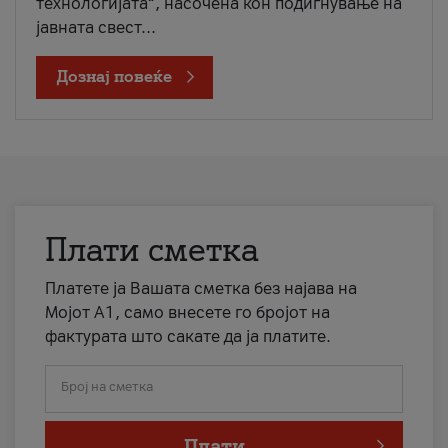
технологијата“, насочена кон подигнување на
јавната свест...
Дознај повеќе
Плати сметка
Платете ја Вашата сметка без најава на
Мојот А1, само внесете го бројот на
фактурата што сакате да ја платите.
Број на сметка
Плати