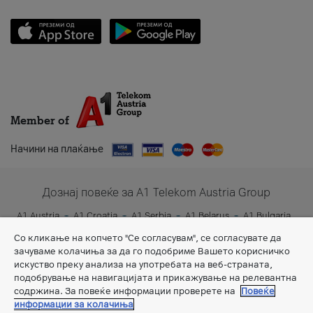
Member of
Начини на плаќање
Дознај повеќе за A1 Telekom Austria Group
A1 Austria
A1 Croatia
A1 Serbia
A1 Belarus
A1 Bulgaria
A1 Slovenia
A1 Digital
Со кликање на копчето "Се согласувам", се согласувате да
зачуваме колачиња за да го подобриме Вашето корисничко
искуство преку анализа на употребата на веб-страната,
подобрување на навигацијата и прикажување на релевантна
содржина. За повеќе информации проверете на
Повеќе
информации за колачиња