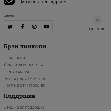
Следете нè
На почеток
Брзи линкови
Ценовници
Услови за користење
Плати сметка
Активирајте Е-сметка
Припејд регистрација
Поддршка
Секција за поддршка