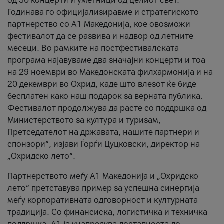
од 36 концерти и уметници од целиот свет.
Годинава го официјализиравме и стратегиското
партнерство со А1 Македонија, кое овозможи
фестивалот да се развива и надвор од летните
месеци. Во рамките на постфестивалската
програма најавуваме два значајни концерти и тоа
на 29 ноември во Македонската филхармонија и на
20 декември во Охрид, каде што влезот ќе биде
бесплатен како наш подарок за верната публика.
Фестивалот продолжува да расте со поддршка од
Министерството за култура и туризам,
Претседателот на државата, нашите партнери и
спонзори“, изјави Ѓорѓи Цуцковски, директор на
„Охридско лето“.
Партнерството меѓу A1 Македонија и „Охридско
лето“ претставува пример за успешна синергија
меѓу корпоративната одговорност и културната
традиција. Со финансиска, логистичка и техничка