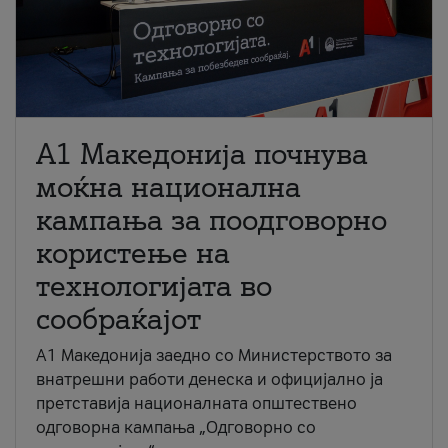
A1 Македонија почнува
моќна национална
кампања за поодговорно
користење на
технологијата во
сообраќајот
A1 Македонија заедно со Министерството за
внатрешни работи денеска и официјално ја
претставија националната општествено
одговорна кампања „Одговорно со