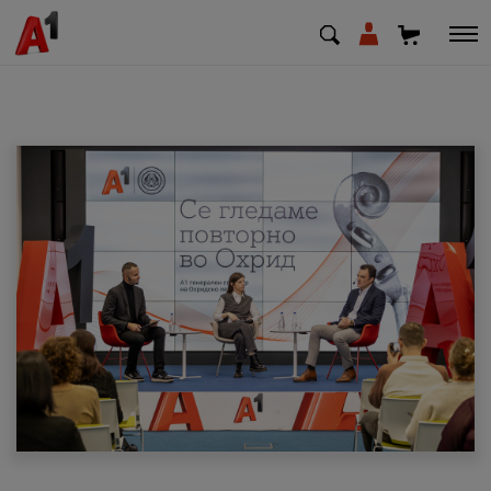
МК
EN
SQ
Приватни
Деловни
Поддршка
Надополни кредит
Плати сметка