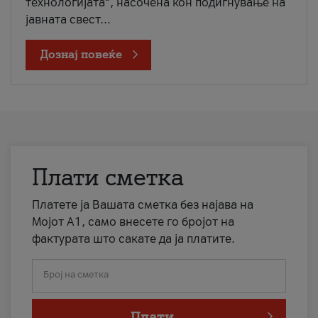
технологијата“, насочена кон подигнување на
јавната свест...
Дознај повеќе
Плати сметка
Платете ја Вашата сметка без најава на
Мојот А1, само внесете го бројот на
фактурата што сакате да ја платите.
Број на сметка
Плати