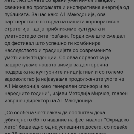
лето’, исполнета со врвни уметнички изведби,
свежина во програмата и инспиративна енергија од
публиката. За нас како A1 Македонија, ова
партнерство е потврда на нашата корпоративна
стратегија – да ја приближиме културата и
уметноста до сите граѓани. Горди сме што сме дел
од фестивал што успешно ги комбинира
наследството и традицијата со современите
уметнички тенденции. Со оваа соработка ја
зацврстуваме нашата визија за долгорочна
поддршка на културните иницијативи и со големо
задоволство ја најавуваме продолжената улога на
A1 Македонија како генерален спонзор и во
наредните години“, изјави Методија Мирчев, главен
извршен директор на A1 Македонија.
„Со особена чест сакам да соопштам дека
јубилејното 65-то издание на фестивалот “Охридско
лето” беше едно од најуспешните досега, со повеќе