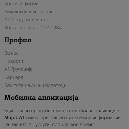
Контакт форма
Закажи бизнис состанок
A1 Продажни места
Контакт центар
077 1234
Профил
За нас
Новости
А1 Групација
Кариера
Заштита на лични податоци
Мобилна апликација
Единствено преку бесплатната мобилна апликација
Мојот A1
имате пристап до сите важни информации
за Вашите A1 услуги, во било кое време.