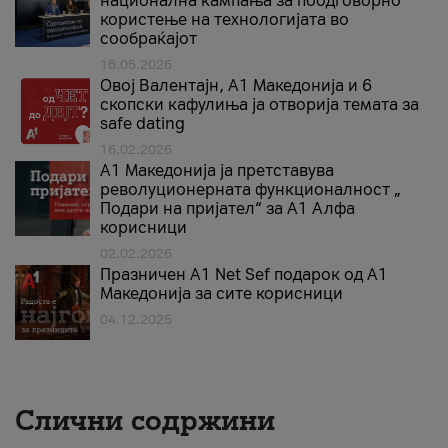
национална кампања за поодговорно
користење на технологијата во
сообраќајот
18.05.2026
Овој Валентајн, A1 Македонија и 6
скопски кафулиња ја отворија темата за
safe dating
16.02.2026
А1 Македонија ја претставува
револуционерната функционалност „
Подари на пријател“ за А1 Алфа
корисници
02.02.2026
Празничен A1 Net Sеf подарок од А1
Македонија за сите корисници
04.12.2025
Слични содржини