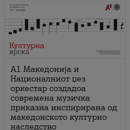
А1 Македонија и
Националниот џез
оркестар создадоа
современа музичка
приказна инспирирана од
македонското културно
наследство