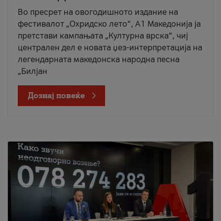
Во пресрет на овогодишното издание на
фестивалот „Охридско лето“, А1 Македонија ја
претстави кампањата „Културна врска“, чиј
централен дел е новата џез-интерпретација на
легендарната македонска народна песна
„Билјан
Дознај повеќе