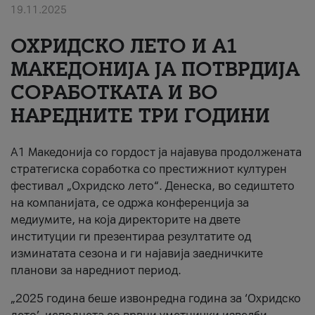
19.11.2025
За нас
ОХРИДСКО ЛЕТО И A1
#ПодобарОнлајн
МАКЕДОНИЈА ЈА ПОТВРДИЈА
СОРАБОТКАТА И ВО
НАРЕДНИТЕ ТРИ ГОДИНИ
A1 Македонија со гордост ја најавува продолжената
стратегиска соработка со престижниот културен
фестивал „Охридско лето“. Денеска, во седиштето
на компанијата, се одржа конференција за
медиумите, на која директорите на двете
институции ги презентираа резултатите од
изминатата сезона и ги најавија заедничките
планови за наредниот период.
„2025 година беше извонредна година за ‘Охридско