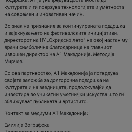
поддршка, A1 ја унапредува достапноста до
културата и ги поврзува технологијата и уметноста
на современ и иновативен начин.
Во знак на признание за континуираната поддршка
и зајакнувањето на фестивалските иницијативи,
директорот на НУ „Охридско лето“ на овој настан му
врачи симболична благодарница на главниот
извршен директор на A1 Македонија, Методија
Мирчев.
Со ова партнерство, A1 Македонија ја потврдува
својата заложба за долгорочна поддршка на
културата и на заедницата, продолжувајќи да
инвестира во уникатни уметнички искуства што ги
зближуваат публиката и артистите.
Контакт за медиуми А1 Македонија:
Емилија Зографска