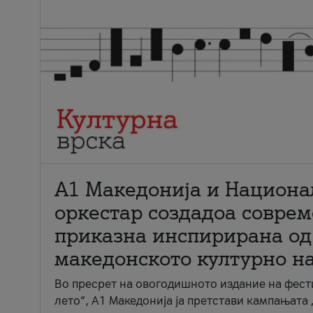
А1 Македонија и Национа
оркестар создадоа совре
приказна инспирирана од
македонското културно н
Во пресрет на овогодишното издание на фест
лето“, А1 Македонија ја претстави кампањата 