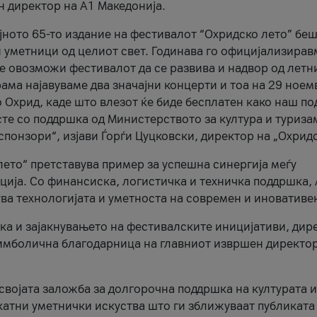
н директор на A1 Македонија.
јното 65-то издание на фестивалот “Охридско лето” беш
и уметници од целиот свет. Годинава го официјализирав
ое овозможи фестивалот да се развива и надвор од летн
ама најавуваме два значајни концерти и тоа на 29 ноем
 Охрид, каде што влезот ќе биде бесплатен како наш по
те со поддршка од Министерството за култура и туриза
понзори“, изјави Ѓорѓи Цуцковски, директор на „Охридс
лето“ претставува пример за успешна синергија меѓу
ија. Со финансиска, логистичка и техничка поддршка, 
ува технологијата и уметноста на современ и иновативе
ка и зајакнувањето на фестивалските иницијативи, дир
 симболична благодарница на главниот извршен директор
 својата заложба за долгорочна поддршка на културата и
катни уметнички искуства што ги зближуваат публиката