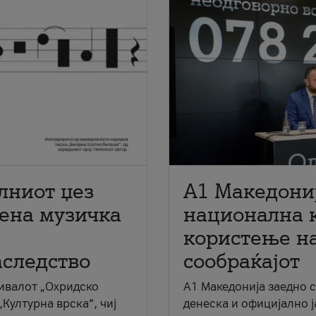
лниот џез
A1 Македони
мена музичка
национална 
користење на
аследство
сообраќајот
ивалот „Охридско
A1 Македонија заедно 
„Културна врска“, чиј
денеска и официјално 