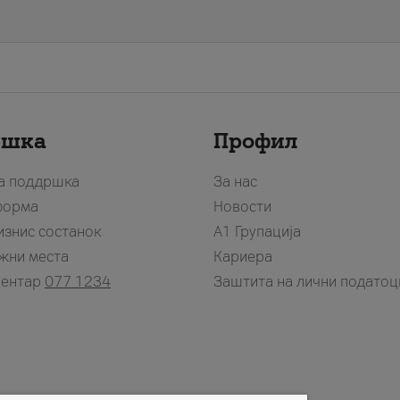
ршка
Профил
за поддршка
За нас
форма
Новости
изнис состанок
А1 Групација
жни места
Кариера
центар
077 1234
Заштита на лични податоц