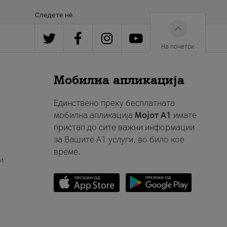
Следете нè
На почеток
Мобилна апликација
Единствено преку бесплатната
мобилна апликација
Мојот A1
имате
пристап до сите важни информации
за Вашите A1 услуги, во било кое
време.
и