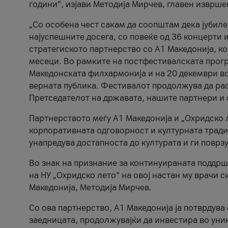
години“, изјави Методија Мирчев, главен изврше
„Со особена чест сакам да соопштам дека јубиле
најуспешните досега, со повеќе од 36 концерти 
стратегиското партнерство со А1 Македонија, к
месеци. Во рамките на постфестивалската прогр
Македонската филхармонија и на 20 декември во
верната публика. Фестивалот продолжува да рас
Претседателот на државата, нашите партнери и с
Партнерството меѓу A1 Македонија и „Охридско 
корпоративната одговорност и културната традиц
унапредува достапноста до културата и ги поврз
Во знак на признание за континуираната поддрш
на НУ „Охридско лето“ на овој настан му врачи
Македонија, Методија Мирчев.
Со ова партнерство, A1 Македонија ја потврдува
заедницата, продолжувајќи да инвестира во уни