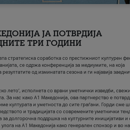
ЕДОНИЈА ЈА ПОТВРДИЈА
ДНИТЕ ТРИ ГОДИНИ
ната стратегиска соработка со престижниот културен ф
анијата, се одржа конференција за медиумите, на која
 резултатите од изминатата сезона и ги најавија заедн
ко лето’, исполнета со врвни уметнички изведби, свеж
а. За нас како A1 Македонија, ова партнерство е потврд
име културата и уметноста до сите граѓани. Горди сме 
ледството и традицијата со современите уметнички тен
а за долгорочна поддршка на културните иницијативи и 
 улога на A1 Македонија како генерален спонзор и во н