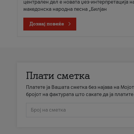
централен дел е новата џез-интерпретација н
македонска народна песна „Билјан
Дознај повеќе
Плати сметка
Платете ја Вашата сметка без најава на Мојот
бројот на фактурата што сакате да ја платите
Број на сметка