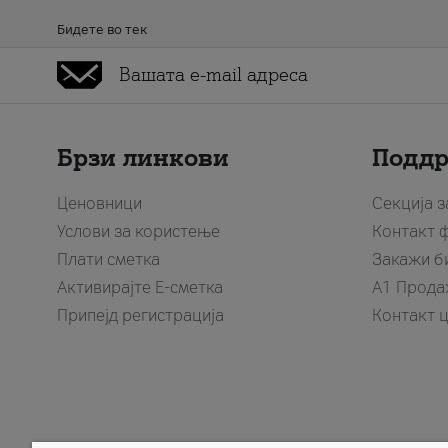
Бидете во тек
Брзи линкови
Подд
Ценовници
Секција 
Услови за користење
Контакт 
Плати сметка
Закажи б
Активирајте Е-сметка
A1 Прода
Припејд регистрација
Контакт 