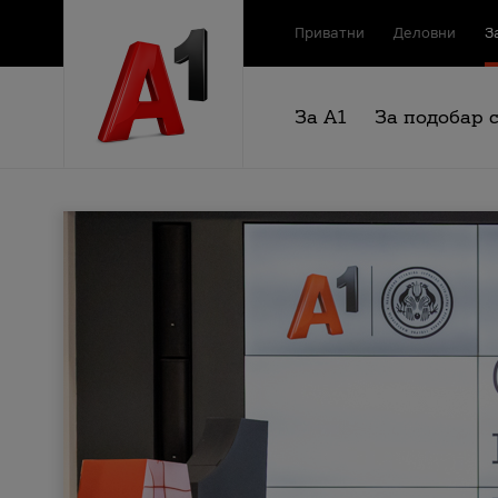
Приватни
Деловни
З
За А1
За подобар 