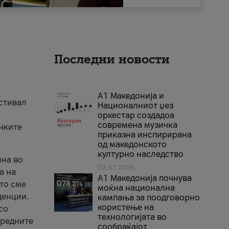
Последни новости
А1 Македонија и
естивал
Националниот џез
оркестар создадоа
современа музичка
ичките
приказна инспирирана
од македонското
културно наследство
ина во
03.07.2026
а на
A1 Македонија почнува
што сме
моќна национална
денции.
кампања за поодговорно
користење на
со
технологијата во
аредните
сообраќајот