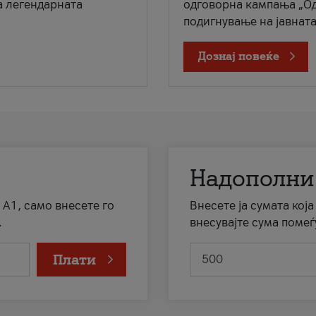
а легендарната
одговорна кампања „Од
подигнување на јавната 
Дознај повеќе
Надополни
 А1, само внесете го
Внесете ја сумата кој
.
внесувајте сума помеѓ
Плати