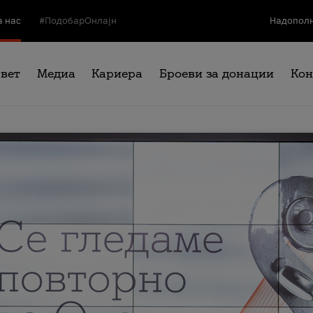
а нас
#ПодобарОнлајн
Надополн
свет
Медиа
Кариера
Броеви за донации
Кон