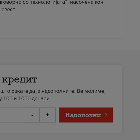
говорно со технологијата“, насочена кон
свест...
 кредит
а што сакате да ја надополните. Ве молиме,
у 100 и 1000 денари.
-
+
Надополни