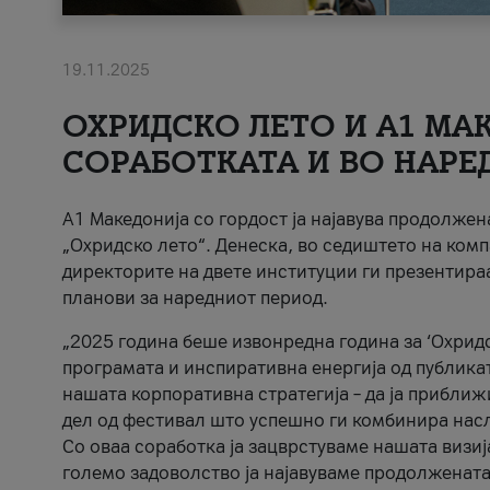
19.11.2025
ОХРИДСКО ЛЕТО И A1 МАК
СОРАБОТКАТА И ВО НАРЕ
A1 Македонија со гордост ја најавува продолже
„Охридско лето“. Денеска, во седиштето на комп
директорите на двете институции ги презентираа
планови за наредниот период.
„2025 година беше извонредна година за ‘Охридс
програмата и инспиративна енергија од публикат
нашата корпоративна стратегија – да ја приближ
дел од фестивал што успешно ги комбинира нас
Со оваа соработка ја зацврстуваме нашата визиј
големо задоволство ја најавуваме продолжената