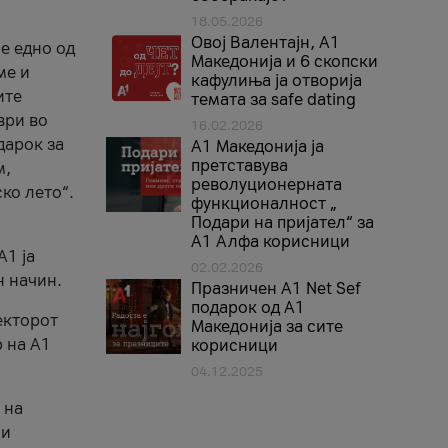
18.05.2026
Овој Валентајн, A1
е едно од
Македонија и 6 скопски
ме и
кафулиња ја отворија
ите
темата за safe dating
ври во
16.02.2026
дарок за
А1 Македонија ја
претставува
м,
револуционерната
ко лето“.
функционалност „
Подари на пријател“ за
А1 Алфа корисници
A1 ја
02.02.2026
н начин.
Празничен A1 Net Sеf
подарок од А1
екторот
Македонија за сите
 на A1
корисници
04.12.2025
 на
 и