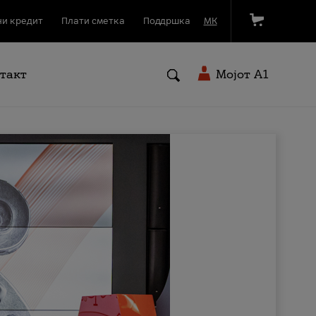
и кредит
Плати сметка
Поддршка
МК
такт
Мојот A1