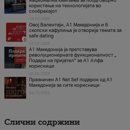
национална кампања за поодговорно
користење на технологијата во
сообраќајот
18.05.2026
Овој Валентајн, A1 Македонија и 6
скопски кафулиња ја отворија темата за
safe dating
16.02.2026
А1 Македонија ја претставува
револуционерната функционалност „
Подари на пријател“ за А1 Алфа
корисници
02.02.2026
Празничен A1 Net Sеf подарок од А1
Македонија за сите корисници
04.12.2025
Слични содржини