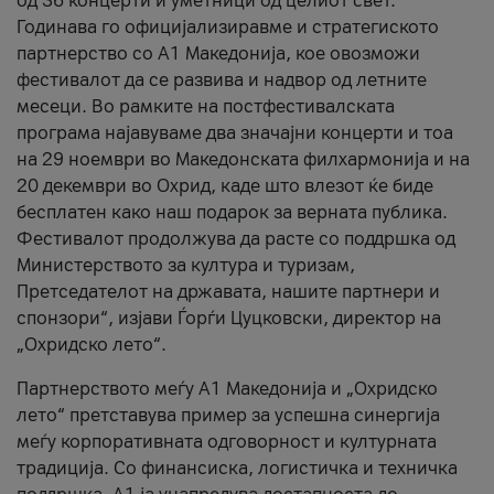
од 36 концерти и уметници од целиот свет.
Годинава го официјализиравме и стратегиското
партнерство со А1 Македонија, кое овозможи
фестивалот да се развива и надвор од летните
месеци. Во рамките на постфестивалската
програма најавуваме два значајни концерти и тоа
на 29 ноември во Македонската филхармонија и на
20 декември во Охрид, каде што влезот ќе биде
бесплатен како наш подарок за верната публика.
Фестивалот продолжува да расте со поддршка од
Министерството за култура и туризам,
Претседателот на државата, нашите партнери и
спонзори“, изјави Ѓорѓи Цуцковски, директор на
„Охридско лето“.
Партнерството меѓу A1 Македонија и „Охридско
лето“ претставува пример за успешна синергија
меѓу корпоративната одговорност и културната
традиција. Со финансиска, логистичка и техничка