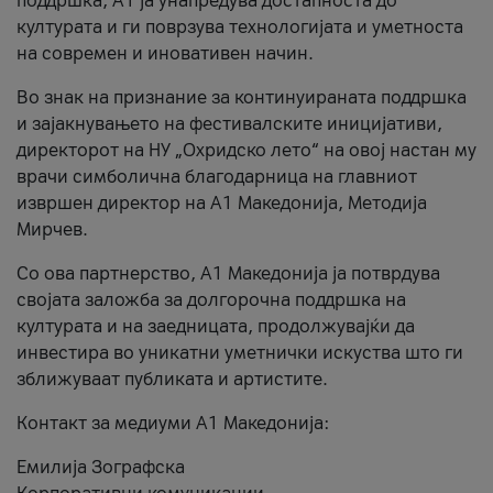
поддршка, A1 ја унапредува достапноста до
културата и ги поврзува технологијата и уметноста
на современ и иновативен начин.
Во знак на признание за континуираната поддршка
и зајакнувањето на фестивалските иницијативи,
директорот на НУ „Охридско лето“ на овој настан му
врачи симболична благодарница на главниот
извршен директор на A1 Македонија, Методија
Мирчев.
Со ова партнерство, A1 Македонија ја потврдува
својата заложба за долгорочна поддршка на
културата и на заедницата, продолжувајќи да
инвестира во уникатни уметнички искуства што ги
зближуваат публиката и артистите.
Контакт за медиуми А1 Македонија:
Емилија Зографска