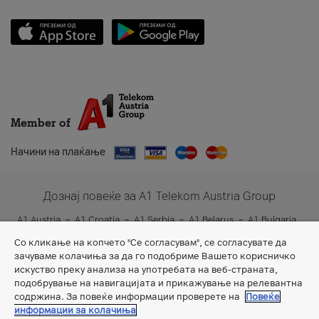
Member of
Начини на плаќање
Дознај повеќе за A1 Telekom Austria Group
A1 Austria
A1 Croatia
A1 Serbia
A1 Belarus
A1 Bulgaria
A1 Slovenia
A1 Digital
Со кликање на копчето "Се согласувам", се согласувате да
зачуваме колачиња за да го подобриме Вашето корисничко
искуство преку анализа на употребата на веб-страната,
подобрување на навигацијата и прикажување на релевантна
содржина. За повеќе информации проверете на
Повеќе
информации за колачиња