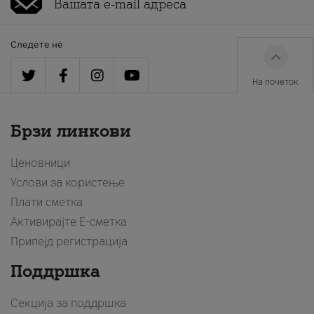
Следете нè
На почеток
Брзи линкови
Ценовници
Услови за користење
Плати сметка
Активирајте Е-сметка
Припејд регистрација
Поддршка
Секција за поддршка