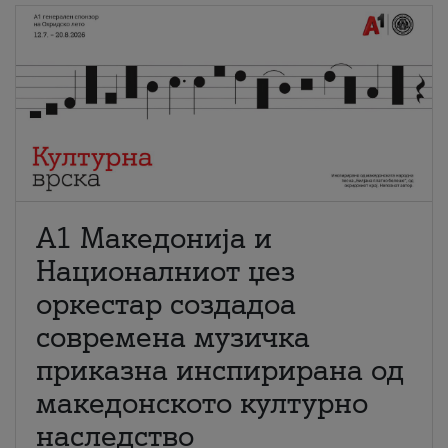
А1 Македонија и
Националниот џез
оркестар создадоа
современа музичка
приказна инспирирана од
македонското културно
наследство