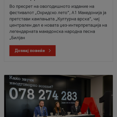
Во пресрет на овогодишното издание на
фестивалот „Охридско лето“, А1 Македонија ја
претстави кампањата „Културна врска“, чиј
централен дел е новата џез-интерпретација на
легендарната македонска народна песна
„Билјан
Дознај повеќе