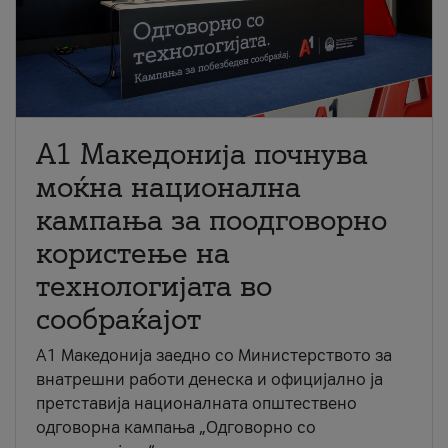
A1 Македонија почнува
моќна национална
кампања за поодговорно
користење на
технологијата во
сообраќајот
A1 Македонија заедно со Министерството за
внатрешни работи денеска и официјално ја
претставија националната општествено
одговорна кампања „Одговорно со