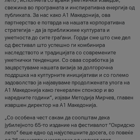
лето’, исполнета со врвни уметнички изведби,
свежина во програмата и инспиративна енергија од
публиката. За нас како A1 Македонија, ова
партнерство е потврда на нашата корпоративна
стратегија – да ја приближиме културата и
уметноста до сите граѓани. Горди сме што сме дел
од фестивал што успешно ги комбинира
наследството и традицијата со современите
уметнички тенденции. Со оваа соработка ја
зацврстуваме нашата визија за долгорочна
поддршка на културните иницијативи и со големо
задоволство ја најавуваме продолжената улога на
A1 Македонија како генерален спонзор и во
наредните години“, изјави Методија Мирчев, главен
извршен директор на A1 Македонија.
„Со особена чест сакам да соопштам дека
јубилејното 65-то издание на фестивалот “Охридско
лето” беше едно од најуспешните досега, со повеќе