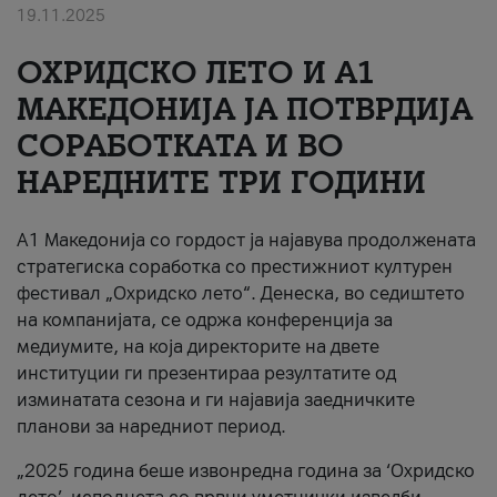
19.11.2025
За нас
ОХРИДСКО ЛЕТО И A1
#ПодобарОнлајн
МАКЕДОНИЈА ЈА ПОТВРДИЈА
СОРАБОТКАТА И ВО
НАРЕДНИТЕ ТРИ ГОДИНИ
A1 Македонија со гордост ја најавува продолжената
стратегиска соработка со престижниот културен
фестивал „Охридско лето“. Денеска, во седиштето
на компанијата, се одржа конференција за
медиумите, на која директорите на двете
институции ги презентираа резултатите од
изминатата сезона и ги најавија заедничките
планови за наредниот период.
„2025 година беше извонредна година за ‘Охридско