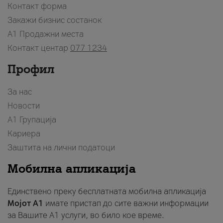
Контакт форма
Закажи бизнис состанок
A1 Продажни места
Контакт центар
077 1234
Профил
За нас
Новости
А1 Групација
Кариера
Заштита на лични податоци
Мобилна апликација
Единствено преку бесплатната мобилна апликација
Мојот A1
имате пристап до сите важни информации
за Вашите A1 услуги, во било кое време.