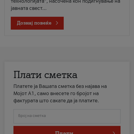
технологијата“, насочена кон подигнување на
јавната свест...
Дознај повеќе
Плати сметка
Платете ја Вашата сметка без најава на
Мојот А1, само внесете го бројот на
фактурата што сакате да ја платите.
Број на сметка
Плати