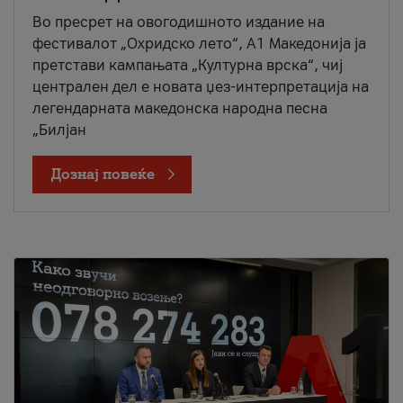
Во пресрет на овогодишното издание на
фестивалот „Охридско лето“, А1 Македонија ја
претстави кампањата „Културна врска“, чиј
централен дел е новата џез-интерпретација на
легендарната македонска народна песна
„Билјан
Дознај повеќе