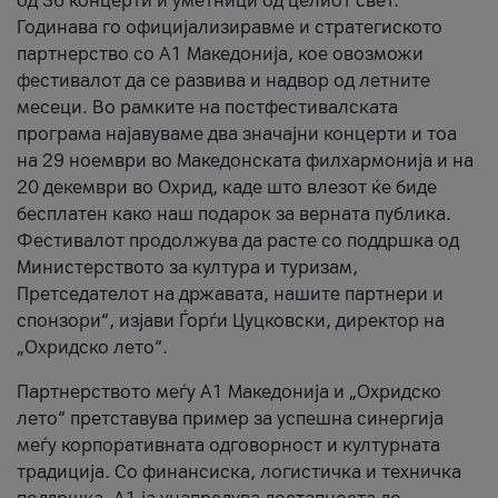
од 36 концерти и уметници од целиот свет.
Годинава го официјализиравме и стратегиското
партнерство со А1 Македонија, кое овозможи
фестивалот да се развива и надвор од летните
месеци. Во рамките на постфестивалската
програма најавуваме два значајни концерти и тоа
на 29 ноември во Македонската филхармонија и на
20 декември во Охрид, каде што влезот ќе биде
бесплатен како наш подарок за верната публика.
Фестивалот продолжува да расте со поддршка од
Министерството за култура и туризам,
Претседателот на државата, нашите партнери и
спонзори“, изјави Ѓорѓи Цуцковски, директор на
„Охридско лето“.
Партнерството меѓу A1 Македонија и „Охридско
лето“ претставува пример за успешна синергија
меѓу корпоративната одговорност и културната
традиција. Со финансиска, логистичка и техничка