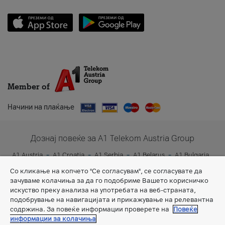
Member of
Начини на плаќање
Дознај повеќе за A1 Telekom Austria Group
A1 Austria
A1 Croatia
A1 Serbia
A1 Belarus
A1 Bulgaria
A1 Slovenia
A1 Digital
Со кликање на копчето "Се согласувам", се согласувате да
зачуваме колачиња за да го подобриме Вашето корисничко
искуство преку анализа на употребата на веб-страната,
подобрување на навигацијата и прикажување на релевантна
содржина. За повеќе информации проверете на
Повеќе
информации за колачиња