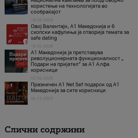
национална кампања за поодговорно
користење на технологијата во
сообраќајот
18.05.2026
Овој Валентајн, A1 Македонија и 6
скопски кафулиња ја отворија темата за
safe dating
16.02.2026
А1 Македонија ја претставува
револуционерната функционалност „
Подари на пријател“ за А1 Алфа
корисници
02.02.2026
Празничен A1 Net Sеf подарок од А1
Македонија за сите корисници
04.12.2025
Слични содржини