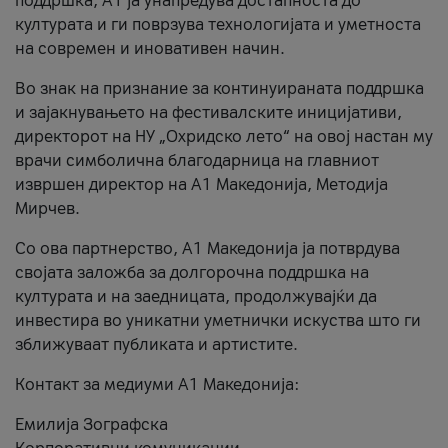
поддршка, A1 ја унапредува достапноста до
културата и ги поврзува технологијата и уметноста
на современ и иновативен начин.
Во знак на признание за континуираната поддршка
и зајакнувањето на фестивалските иницијативи,
директорот на НУ „Охридско лето“ на овој настан му
врачи симболична благодарница на главниот
извршен директор на A1 Македонија, Методија
Мирчев.
Со ова партнерство, A1 Македонија ја потврдува
својата заложба за долгорочна поддршка на
културата и на заедницата, продолжувајќи да
инвестира во уникатни уметнички искуства што ги
зближуваат публиката и артистите.
Контакт за медиуми А1 Македонија:
Емилија Зографска