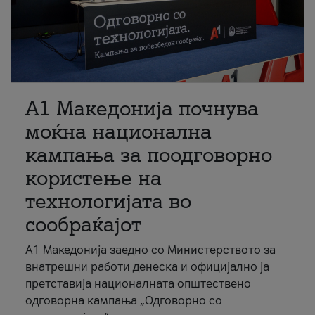
A1 Македонија почнува
моќна национална
кампања за поодговорно
користење на
технологијата во
сообраќајот
A1 Македонија заедно со Министерството за
внатрешни работи денеска и официјално ја
претставија националната општествено
одговорна кампања „Одговорно со