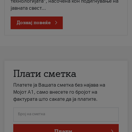
технологијата“, насочена кон подигнување на
јавната свест...
Дознај повеќе
Плати сметка
Платете ја Вашата сметка без најава на
Мојот А1, само внесете го бројот на
фактурата што сакате да ја платите.
Број на сметка
Плати