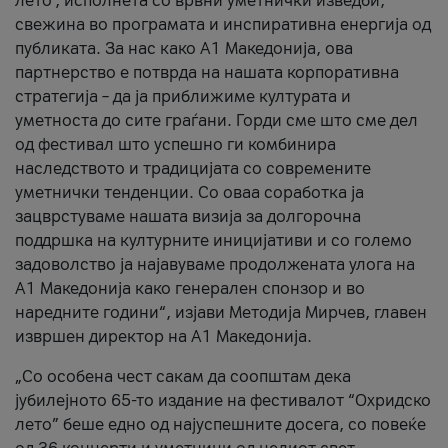
лето’, исполнета со врвни уметнички изведби,
свежина во програмата и инспиративна енергија од
публиката. За нас како A1 Македонија, ова
партнерство е потврда на нашата корпоративна
стратегија – да ја приближиме културата и
уметноста до сите граѓани. Горди сме што сме дел
од фестивал што успешно ги комбинира
наследството и традицијата со современите
уметнички тенденции. Со оваа соработка ја
зацврстуваме нашата визија за долгорочна
поддршка на културните иницијативи и со големо
задоволство ја најавуваме продолжената улога на
A1 Македонија како генерален спонзор и во
наредните години“, изјави Методија Мирчев, главен
извршен директор на A1 Македонија.
„Со особена чест сакам да соопштам дека
јубилејното 65-то издание на фестивалот “Охридско
лето” беше едно од најуспешните досега, со повеќе