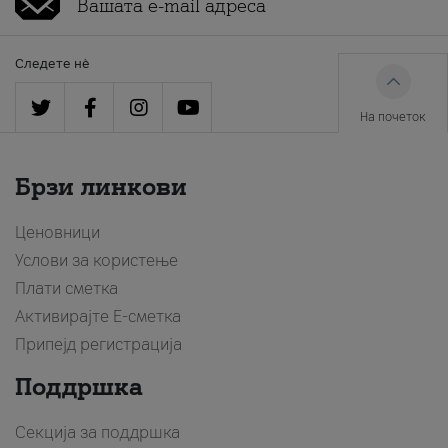
Следете нè
На почеток
Брзи линкови
Ценовници
Услови за користење
Плати сметка
Активирајте Е-сметка
Припејд регистрација
Поддршка
Секција за поддршка