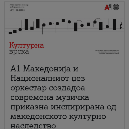
А1 Македонија и
Националниот џез
оркестар создадоа
современа музичка
приказна инспирирана од
македонското културно
наследство