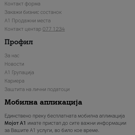
Контакт форма
Закажи бизнис состанок
A1 Продажни места
Контакт центар
077 1234
Профил
За нас
Новости
А1 Групација
Кариера
Заштита на лични податоци
Мобилна апликација
Единствено преку бесплатната мобилна апликација
Мојот A1
имате пристап до сите важни информации
за Вашите A1 услуги, во било кое време.