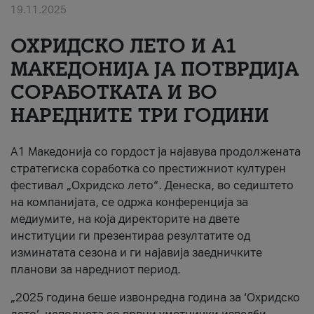
19.11.2025
За нас
ОХРИДСКО ЛЕТО И A1
#ПодобарОнлајн
МАКЕДОНИЈА ЈА ПОТВРДИЈА
СОРАБОТКАТА И ВО
НАРЕДНИТЕ ТРИ ГОДИНИ
A1 Македонија со гордост ја најавува продолжената
стратегиска соработка со престижниот културен
фестивал „Охридско лето“. Денеска, во седиштето
на компанијата, се одржа конференција за
медиумите, на која директорите на двете
институции ги презентираа резултатите од
изминатата сезона и ги најавија заедничките
планови за наредниот период.
„2025 година беше извонредна година за ‘Охридско