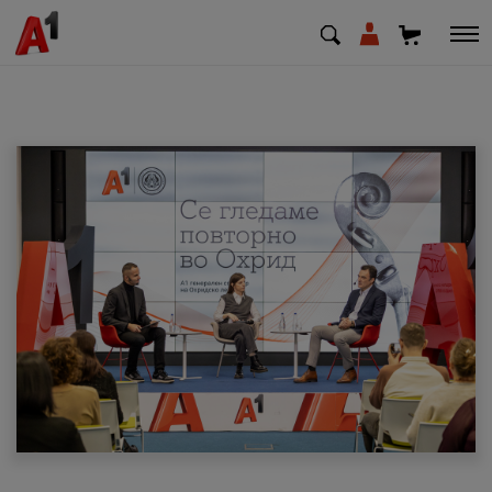
МК
EN
SQ
Приватни
Деловни
Поддршка
Надополни кредит
Плати сметка