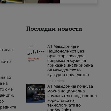
Последни новости
А1 Македонија и
естивал
Националниот џез
оркестар создадоа
современа музичка
ичките
приказна инспирирана
од македонското
културно наследство
ина во
03.07.2026
а на
A1 Македонија почнува
што сме
моќна национална
денции.
кампања за поодговорно
користење на
со
технологијата во
аредните
сообраќајот