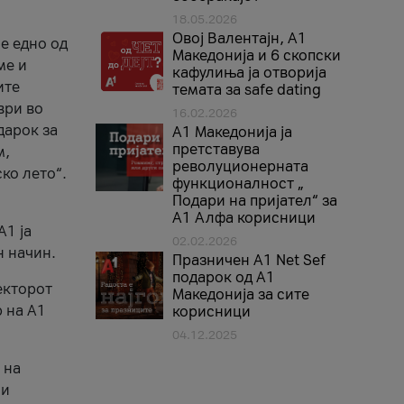
18.05.2026
Овој Валентајн, A1
е едно од
Македонија и 6 скопски
ме и
кафулиња ја отворија
ите
темата за safe dating
ври во
16.02.2026
дарок за
А1 Македонија ја
претставува
м,
револуционерната
ко лето“.
функционалност „
Подари на пријател“ за
А1 Алфа корисници
A1 ја
02.02.2026
н начин.
Празничен A1 Net Sеf
подарок од А1
екторот
Македонија за сите
 на A1
корисници
04.12.2025
 на
 и