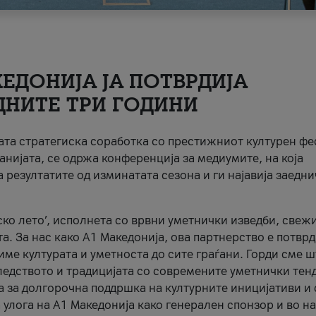
ЕДОНИЈА ЈА ПОТВРДИЈА
ДНИТЕ ТРИ ГОДИНИ
ната стратегиска соработка со престижниот културен ф
анијата, се одржа конференција за медиумите, на која
 резултатите од изминатата сезона и ги најавија заедн
ко лето’, исполнета со врвни уметнички изведби, свеж
а. За нас како A1 Македонија, ова партнерство е потврд
име културата и уметноста до сите граѓани. Горди сме 
ледството и традицијата со современите уметнички тен
а за долгорочна поддршка на културните иницијативи и 
 улога на A1 Македонија како генерален спонзор и во н