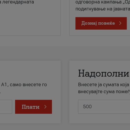
а легендарната
одговорна кампања „Од
подигнување на јавната 
Дознај повеќе
Надополни
 А1, само внесете го
Внесете ја сумата кој
.
внесувајте сума помеѓ
Плати