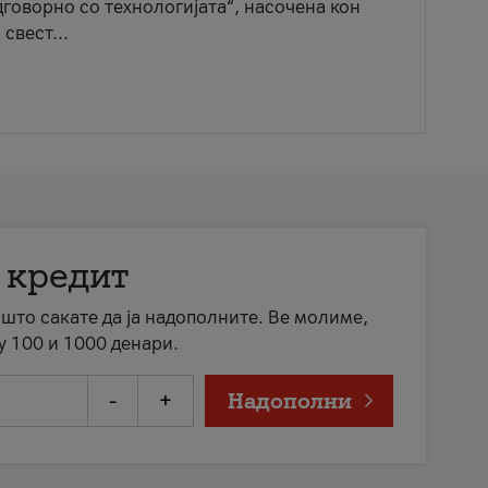
говорно со технологијата“, насочена кон
свест...
 кредит
а што сакате да ја надополните. Ве молиме,
у 100 и 1000 денари.
-
+
Надополни