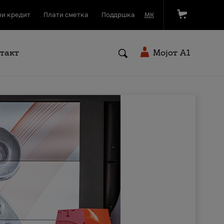
и кредит
Плати сметка
Поддршка
МК
такт
Мојот A1