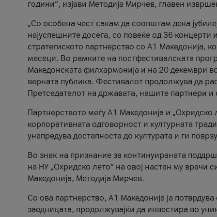
години“, изјави Методија Мирчев, главен изврше
„Со особена чест сакам да соопштам дека јубиле
најуспешните досега, со повеќе од 36 концерти 
стратегиското партнерство со А1 Македонија, к
месеци. Во рамките на постфестивалската прогр
Македонската филхармонија и на 20 декември во
верната публика. Фестивалот продолжува да рас
Претседателот на државата, нашите партнери и с
Партнерството меѓу A1 Македонија и „Охридско 
корпоративната одговорност и културната традиц
унапредува достапноста до културата и ги поврз
Во знак на признание за континуираната поддрш
на НУ „Охридско лето“ на овој настан му врачи
Македонија, Методија Мирчев.
Со ова партнерство, A1 Македонија ја потврдува
заедницата, продолжувајќи да инвестира во уни