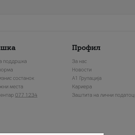
ршка
Профил
за поддршка
За нас
форма
Новости
изнис состанок
А1 Групација
жни места
Кариера
центар
077 1234
Заштита на лични податоц