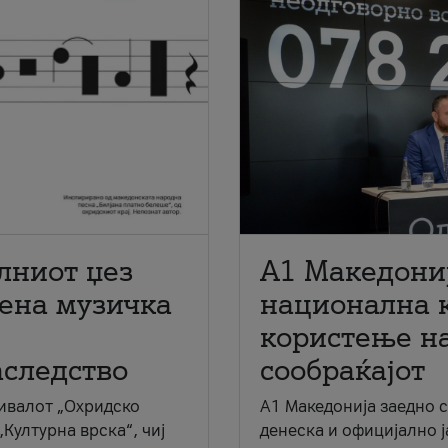
лниот џез
A1 Македони
мена музичка
национална 
користење на
аследство
сообраќајот
ивалот „Охридско
A1 Македонија заедно 
„Културна врска“, чиј
денеска и официјално 