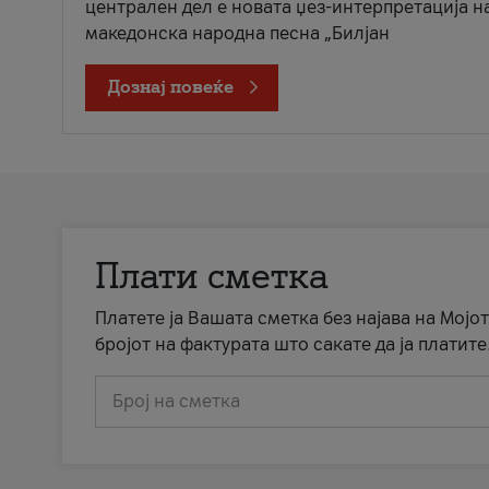
централен дел е новата џез-интерпретација н
македонска народна песна „Билјан
Дознај повеќе
Плати сметка
Платете ја Вашата сметка без најава на Мојот
бројот на фактурата што сакате да ја платите
Број на сметка