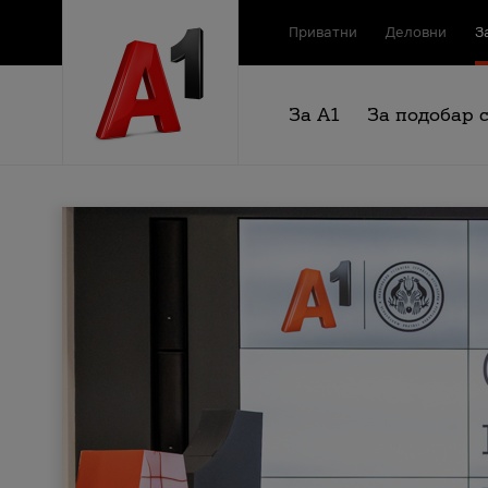
Приватни
Деловни
З
За А1
За подобар 