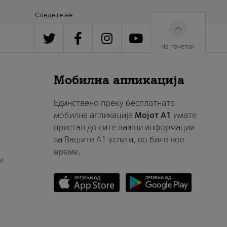
Следете нè
На почеток
Мобилна апликација
Единствено преку бесплатната
мобилна апликација
Мојот A1
имате
пристап до сите важни информации
за Вашите A1 услуги, во било кое
време.
и