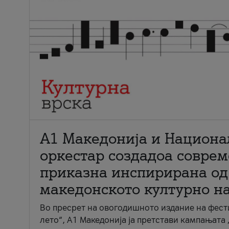
А1 Македонија и Национа
оркестар создадоа совре
приказна инспирирана од
македонското културно н
Во пресрет на овогодишното издание на фест
лето“, А1 Македонија ја претстави кампањата 