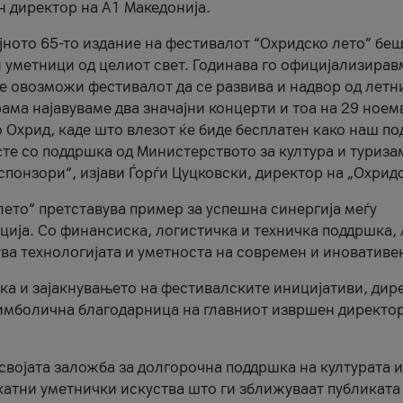
н директор на A1 Македонија.
јното 65-то издание на фестивалот “Охридско лето” беш
и уметници од целиот свет. Годинава го официјализирав
ое овозможи фестивалот да се развива и надвор од летн
ама најавуваме два значајни концерти и тоа на 29 ноем
 Охрид, каде што влезот ќе биде бесплатен како наш по
те со поддршка од Министерството за култура и туриза
понзори“, изјави Ѓорѓи Цуцковски, директор на „Охридс
лето“ претставува пример за успешна синергија меѓу
ија. Со финансиска, логистичка и техничка поддршка, 
ува технологијата и уметноста на современ и иновативе
ка и зајакнувањето на фестивалските иницијативи, дир
 симболична благодарница на главниот извршен директор
 својата заложба за долгорочна поддршка на културата и
катни уметнички искуства што ги зближуваат публиката