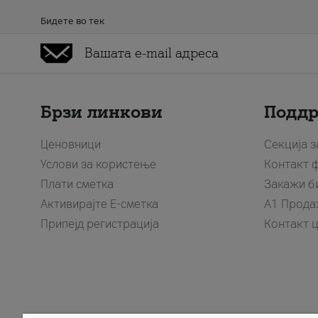
Бидете во тек
Брзи линкови
Подд
Ценовници
Секција 
Услови за користење
Контакт 
Плати сметка
Закажи б
Активирајте Е-сметка
A1 Прода
Припејд регистрација
Контакт 