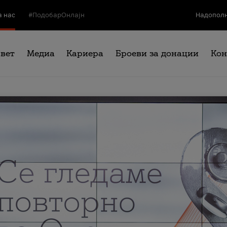
а нас
#ПодобарОнлајн
Надополн
свет
Медиа
Кариера
Броеви за донации
Кон