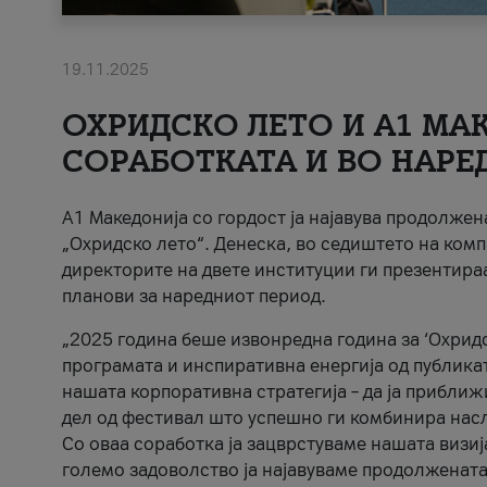
19.11.2025
ОХРИДСКО ЛЕТО И A1 МАК
СОРАБОТКАТА И ВО НАРЕ
A1 Македонија со гордост ја најавува продолже
„Охридско лето“. Денеска, во седиштето на комп
директорите на двете институции ги презентираа
планови за наредниот период.
„2025 година беше извонредна година за ‘Охридс
програмата и инспиративна енергија од публикат
нашата корпоративна стратегија – да ја приближ
дел од фестивал што успешно ги комбинира нас
Со оваа соработка ја зацврстуваме нашата визиј
големо задоволство ја најавуваме продолжената