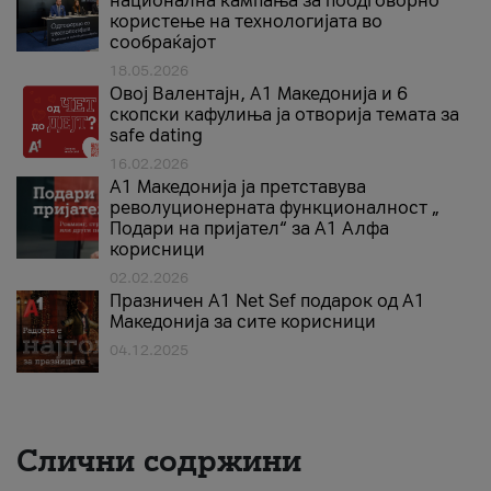
национална кампања за поодговорно
користење на технологијата во
сообраќајот
18.05.2026
Овој Валентајн, A1 Македонија и 6
скопски кафулиња ја отворија темата за
safe dating
16.02.2026
А1 Македонија ја претставува
револуционерната функционалност „
Подари на пријател“ за А1 Алфа
корисници
02.02.2026
Празничен A1 Net Sеf подарок од А1
Македонија за сите корисници
04.12.2025
Слични содржини