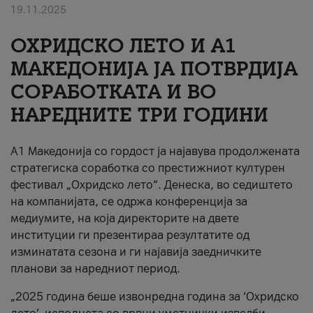
19.11.2025
За нас
ОХРИДСКО ЛЕТО И A1
#ПодобарОнлајн
МАКЕДОНИЈА ЈА ПОТВРДИЈА
СОРАБОТКАТА И ВО
НАРЕДНИТЕ ТРИ ГОДИНИ
A1 Македонија со гордост ја најавува продолжената
стратегиска соработка со престижниот културен
фестивал „Охридско лето“. Денеска, во седиштето
на компанијата, се одржа конференција за
медиумите, на која директорите на двете
институции ги презентираа резултатите од
изминатата сезона и ги најавија заедничките
планови за наредниот период.
„2025 година беше извонредна година за ‘Охридско