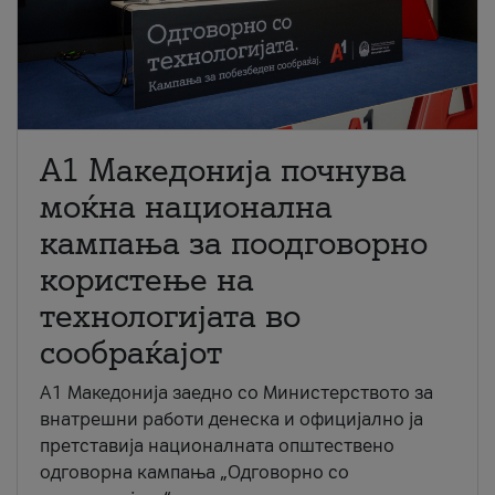
A1 Македонија почнува
моќна национална
кампања за поодговорно
користење на
технологијата во
сообраќајот
A1 Македонија заедно со Министерството за
внатрешни работи денеска и официјално ја
претставија националната општествено
одговорна кампања „Одговорно со