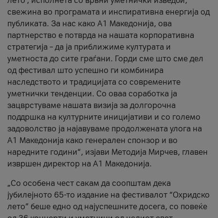
лето’, исполнета со врвни уметнички изведби,
свежина во програмата и инспиративна енергија од
публиката. За нас како A1 Македонија, ова
партнерство е потврда на нашата корпоративна
стратегија – да ја приближиме културата и
уметноста до сите граѓани. Горди сме што сме дел
од фестивал што успешно ги комбинира
наследството и традицијата со современите
уметнички тенденции. Со оваа соработка ја
зацврстуваме нашата визија за долгорочна
поддршка на културните иницијативи и со големо
задоволство ја најавуваме продолжената улога на
A1 Македонија како генерален спонзор и во
наредните години“, изјави Методија Мирчев, главен
извршен директор на A1 Македонија.
„Со особена чест сакам да соопштам дека
јубилејното 65-то издание на фестивалот “Охридско
лето” беше едно од најуспешните досега, со повеќе