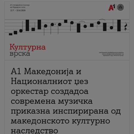
А1 Македонија и
Националниот џез
оркестар создадоа
современа музичка
приказна инспирирана од
македонското културно
наследство