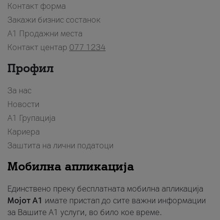
Контакт форма
Закажи бизнис состанок
A1 Продажни места
Контакт центар
077 1234
Профил
За нас
Новости
А1 Групација
Кариера
Заштита на лични податоци
Мобилна апликација
Единствено преку бесплатната мобилна апликација
Мојот A1
имате пристап до сите важни информации
за Вашите A1 услуги, во било кое време.