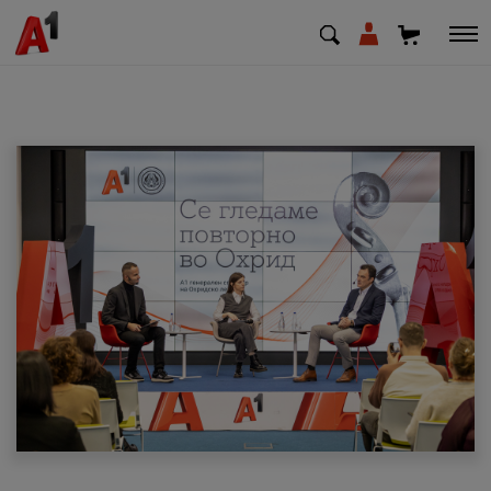
МК
EN
SQ
Приватни
Деловни
Поддршка
Надополни кредит
Плати сметка