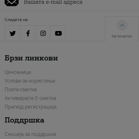
Следете нè
На почеток
Брзи линкови
Ценовници
Услови за користење
Плати сметка
Активирајте Е-сметка
Припејд регистрација
Поддршка
Секција за поддршка