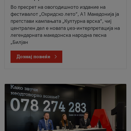
Во пресрет на овогодишното издание на
фестивалот „Охридско лето“, А1 Македонија ја
претстави кампањата „Културна врска“, чиј
централен дел е новата џез-интерпретација на
легендарната македонска народна песна
„Билјан
Дознај повеќе