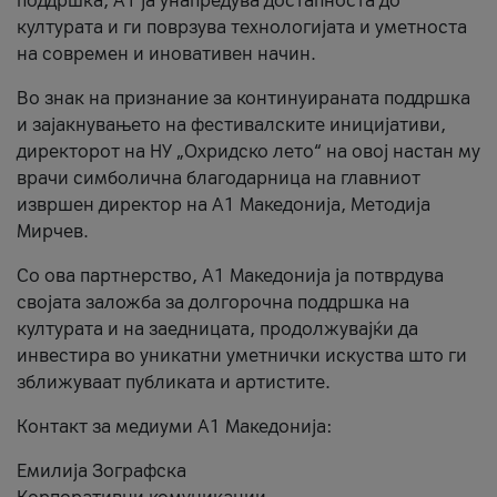
поддршка, A1 ја унапредува достапноста до
културата и ги поврзува технологијата и уметноста
на современ и иновативен начин.
Во знак на признание за континуираната поддршка
и зајакнувањето на фестивалските иницијативи,
директорот на НУ „Охридско лето“ на овој настан му
врачи симболична благодарница на главниот
извршен директор на A1 Македонија, Методија
Мирчев.
Со ова партнерство, A1 Македонија ја потврдува
својата заложба за долгорочна поддршка на
културата и на заедницата, продолжувајќи да
инвестира во уникатни уметнички искуства што ги
зближуваат публиката и артистите.
Контакт за медиуми А1 Македонија:
Емилија Зографска