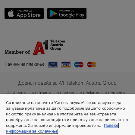
Member of
Начини на плаќање
Дознај повеќе за A1 Telekom Austria Group
A1 Austria
A1 Croatia
A1 Serbia
A1 Belarus
A1 Bulgaria
A1 Slovenia
A1 Digital
Со кликање на копчето "Се согласувам", се согласувате да
зачуваме колачиња за да го подобриме Вашето корисничко
искуство преку анализа на употребата на веб-страната,
подобрување на навигацијата и прикажување на релевантна
содржина. За повеќе информации проверете на
Повеќе
информации за колачиња