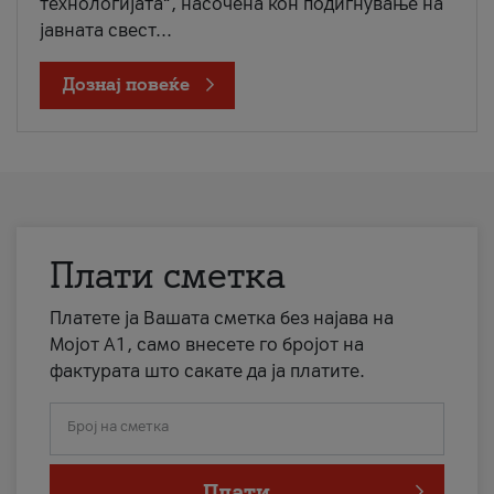
технологијата“, насочена кон подигнување на
јавната свест...
Дознај повеќе
Плати сметка
Платете ја Вашата сметка без најава на
Мојот А1, само внесете го бројот на
фактурата што сакате да ја платите.
Број на сметка
Плати