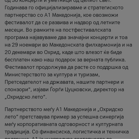
од 36 концерти и уметници од целиот свет.
Годинава го официјализиравме и стратегиското
партнерство со А1 Македонија, кое овозможи
фестивалот да се развива и надвор од летните
месеци. Во рамките на постфестивалската
програма најавуваме два значајни концерти и тоа
на 29 ноември во Македонската филхармонија и на
20 декември во Охрид, каде што влезот ќе биде
бесплатен како наш подарок за верната публика.
Фестивалот продолжува да расте со поддршка од
Министерството за култура и туризам,
Претседателот на државата, нашите партнери и
спонзори“, изјави Ѓорѓи Цуцковски, директор на
„Охридско лето“.
Партнерството меѓу A1 Македонија и „Охридско
лето“ претставува пример за успешна синергија
меѓу корпоративната одговорност и културната
традиција. Со финансиска, логистичка и техничка