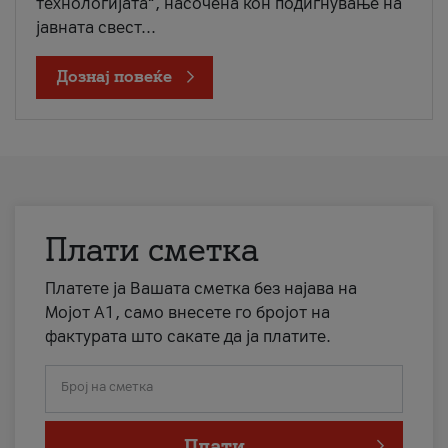
технологијата“, насочена кон подигнување на
јавната свест...
Дознај повеќе
Плати сметка
Платете ја Вашата сметка без најава на
Мојот А1, само внесете го бројот на
фактурата што сакате да ја платите.
Број на сметка
Плати