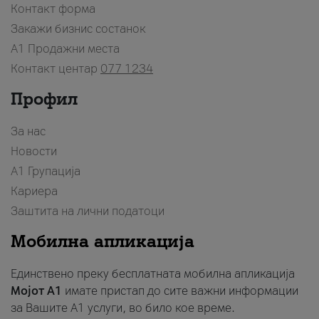
Контакт форма
Закажи бизнис состанок
A1 Продажни места
Контакт центар
077 1234
Профил
За нас
Новости
А1 Групација
Кариера
Заштита на лични податоци
Мобилна апликација
Единствено преку бесплатната мобилна апликација
Мојот A1
имате пристап до сите важни информации
за Вашите A1 услуги, во било кое време.