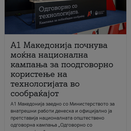
A1 Македонија почнува
моќна национална
кампања за поодговорно
користење на
технологијата во
сообраќајот
A1 Македонија заедно со Министерството за
внатрешни работи денеска и официјално ја
претставија националната општествено
одговорна кампања „Одговорно со