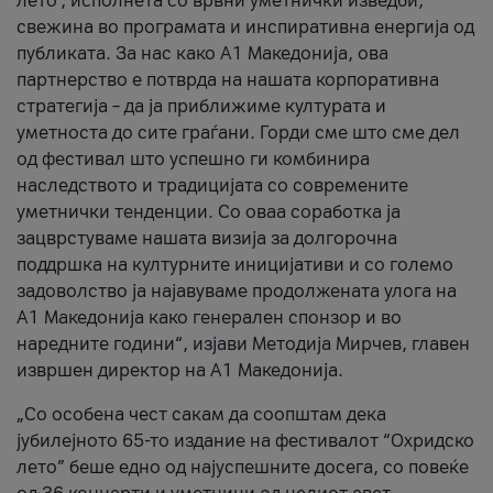
лето’, исполнета со врвни уметнички изведби,
свежина во програмата и инспиративна енергија од
публиката. За нас како A1 Македонија, ова
партнерство е потврда на нашата корпоративна
стратегија – да ја приближиме културата и
уметноста до сите граѓани. Горди сме што сме дел
од фестивал што успешно ги комбинира
наследството и традицијата со современите
уметнички тенденции. Со оваа соработка ја
зацврстуваме нашата визија за долгорочна
поддршка на културните иницијативи и со големо
задоволство ја најавуваме продолжената улога на
A1 Македонија како генерален спонзор и во
наредните години“, изјави Методија Мирчев, главен
извршен директор на A1 Македонија.
„Со особена чест сакам да соопштам дека
јубилејното 65-то издание на фестивалот “Охридско
лето” беше едно од најуспешните досега, со повеќе