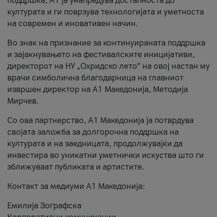
поддршка, A1 ја унапредува достапноста до
културата и ги поврзува технологијата и уметноста
на современ и иновативен начин.
Во знак на признание за континуираната поддршка
и зајакнувањето на фестивалските иницијативи,
директорот на НУ „Охридско лето“ на овој настан му
врачи симболична благодарница на главниот
извршен директор на A1 Македонија, Методија
Мирчев.
Со ова партнерство, A1 Македонија ја потврдува
својата заложба за долгорочна поддршка на
културата и на заедницата, продолжувајќи да
инвестира во уникатни уметнички искуства што ги
зближуваат публиката и артистите.
Контакт за медиуми А1 Македонија:
Емилија Зографска