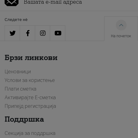
Следете нè
На почеток
Брзи линкови
Ценовници
Услови за користење
Плати сметка
Активирајте Е-сметка
Припејд регистрација
Поддршка
Секција за поддршка