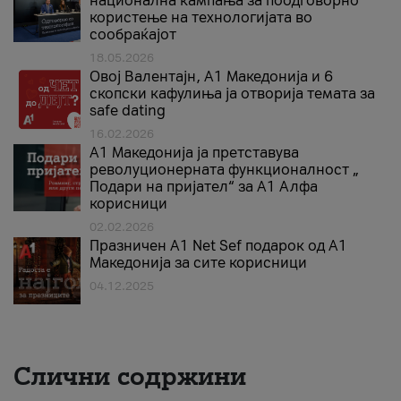
национална кампања за поодговорно
користење на технологијата во
сообраќајот
18.05.2026
Овој Валентајн, A1 Македонија и 6
скопски кафулиња ја отворија темата за
safe dating
16.02.2026
А1 Македонија ја претставува
револуционерната функционалност „
Подари на пријател“ за А1 Алфа
корисници
02.02.2026
Празничен A1 Net Sеf подарок од А1
Македонија за сите корисници
04.12.2025
Слични содржини