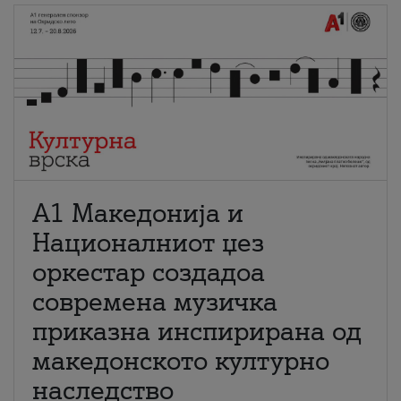
А1 Македонија и
Националниот џез
оркестар создадоа
современа музичка
приказна инспирирана од
македонското културно
наследство