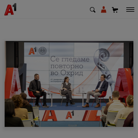
МК
EN
SQ
Приватни
Деловни
Поддршка
Надополни кредит
Плати сметка