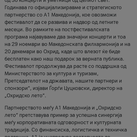
од 36 концерти и уметници од целиот свет.
Годинава го официјализиравме и стратегиското
партнерство со А1 Македонија, кое овозможи
фестивалот да се развива и надвор од летните
месеци. Во рамките на постфестивалската
програма најавуваме два значајни концерти и тоа
на 29 ноември во Македонската филхармонија и на
20 декември во Охрид, каде што влезот ќе биде
бесплатен како наш подарок за верната публика.
Фестивалот продолжува да расте со поддршка од
Министерството за култура и туризам,
Претседателот на државата, нашите партнери и
спонзори“, изјави Ѓорѓи Цуцковски, директор на
„Охридско лето“.
Партнерството меѓу A1 Македонија и „Охридско
лето“ претставува пример за успешна синергија
меѓу корпоративната одговорност и културната
традиција. Со финансиска, логистичка и техничка