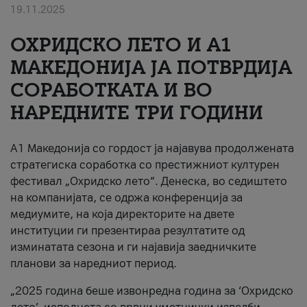
19.11.2025
За нас
ОХРИДСКО ЛЕТО И A1
#ПодобарОнлајн
МАКЕДОНИЈА ЈА ПОТВРДИЈА
СОРАБОТКАТА И ВО
НАРЕДНИТЕ ТРИ ГОДИНИ
A1 Македонија со гордост ја најавува продолжената
стратегиска соработка со престижниот културен
фестивал „Охридско лето“. Денеска, во седиштето
на компанијата, се одржа конференција за
медиумите, на која директорите на двете
институции ги презентираа резултатите од
изминатата сезона и ги најавија заедничките
планови за наредниот период.
„2025 година беше извонредна година за ‘Охридско