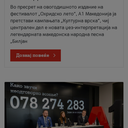
Во пресрет на овогодишното издание на
фестивалот „Охридско лето“, А1 Македонија ја
претстави кампањата „Културна врска“, чиј
централен дел е новата џез-интерпретација на
легендарната македонска народна песна
„Билјан
Дознај повеќе