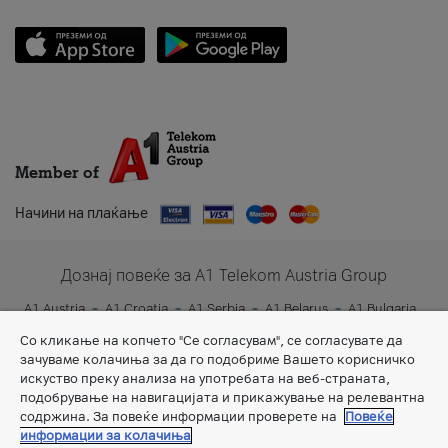
Member of
Начини на плаќање
Дознај повеќе за A1 Telekom Austria Group
A1 Austria
A1 Croatia
A1 Serbia
A1 Belarus
A1 Bulgaria
A1 Slovenia
A1 Digital
Со кликање на копчето "Се согласувам", се согласувате да
зачуваме колачиња за да го подобриме Вашето корисничко
искуство преку анализа на употребата на веб-страната,
подобрување на навигацијата и прикажување на релевантна
содржина. За повеќе информации проверете на
Повеќе
информации за колачиња