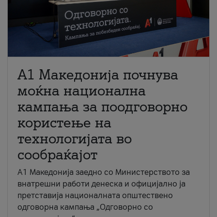
A1 Македонија почнува
моќна национална
кампања за поодговорно
користење на
технологијата во
сообраќајот
A1 Македонија заедно со Министерството за
внатрешни работи денеска и официјално ја
претставија националната општествено
одговорна кампања „Одговорно со