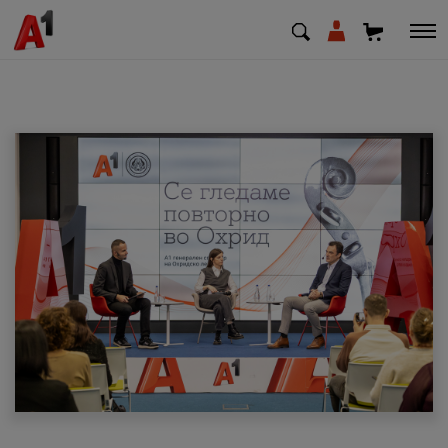
МК
EN
SQ
Приватни
Деловни
Поддршка
Надополни кредит
Плати сметка