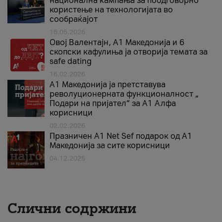
национална кампања за поодговорно
користење на технологијата во
сообраќајот
18.05.2026
Овој Валентајн, A1 Македонија и 6
скопски кафулиња ја отворија темата за
safe dating
16.02.2026
А1 Македонија ја претставува
револуционерната функционалност „
Подари на пријател“ за А1 Алфа
корисници
02.02.2026
Празничен A1 Net Sеf подарок од А1
Македонија за сите корисници
04.12.2025
Слични содржини