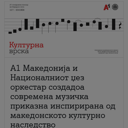
А1 Македонија и
Националниот џез
оркестар создадоа
современа музичка
приказна инспирирана од
македонското културно
наследство