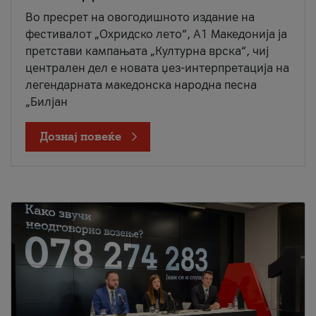
Во пресрет на овогодишното издание на
фестивалот „Охридско лето“, А1 Македонија ја
претстави кампањата „Културна врска“, чиј
централен дел е новата џез-интерпретација на
легендарната македонска народна песна
„Билјан
Дознај повеќе