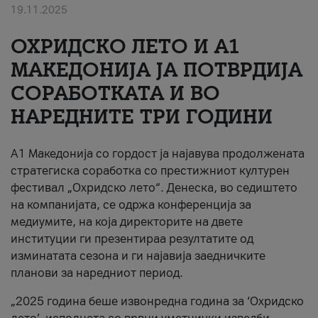
19.11.2025
За нас
ОХРИДСКО ЛЕТО И A1
#ПодобарОнлајн
МАКЕДОНИЈА ЈА ПОТВРДИЈА
СОРАБОТКАТА И ВО
НАРЕДНИТЕ ТРИ ГОДИНИ
A1 Македонија со гордост ја најавува продолжената
стратегиска соработка со престижниот културен
фестивал „Охридско лето“. Денеска, во седиштето
на компанијата, се одржа конференција за
медиумите, на која директорите на двете
институции ги презентираа резултатите од
изминатата сезона и ги најавија заедничките
планови за наредниот период.
„2025 година беше извонредна година за ‘Охридско