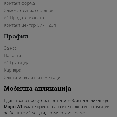
Контакт форма
Закажи бизнис состанок
A1 Продажни места
Контакт центар
077 1234
Профил
За нас
Новости
А1 Групација
Кариера
Заштита на лични податоци
Мобилна апликација
Единствено преку бесплатната мобилна апликација
Мојот A1
имате пристап до сите важни информации
за Вашите A1 услуги, во било кое време.