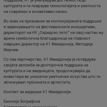
поддршка, A1 ја унапредува достапноста до
културата и ги поврзува технологијата и уметноста
на современ и иновативен начин.
Во знак на признание за континуираната поддршка
и зајакнувањето на фестивалските иницијативи,
директорот на НУ „Охридско лето“ на овој настан му
врачи симболична благодарница на главниот
извршен директор на A1 Македонија, Методија
Мирчев.
Со ова партнерство, A1 Македонија ја потврдува
својата заложба за долгорочна поддршка на
културата и на заедницата, продолжувајќи да
инвестира во уникатни уметнички искуства што ги
зближуваат публиката и артистите.
Контакт за медиуми А1 Македонија:
Емилија Зографска