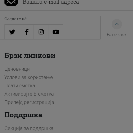
Следете нè
На почеток
Брзи линкови
Ценовници
Услови за користење
Плати сметка
Активирајте Е-сметка
Припејд регистрација
Поддршка
Секција за поддршка