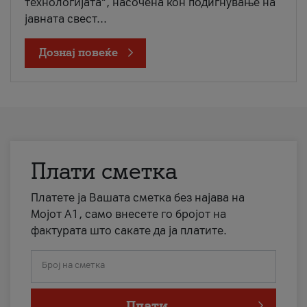
технологијата“, насочена кон подигнување на
јавната свест...
Дознај повеќе
Плати сметка
Платете ја Вашата сметка без најава на
Мојот А1, само внесете го бројот на
фактурата што сакате да ја платите.
Број на сметка
Плати