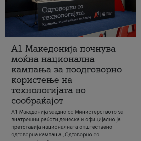
A1 Македонија почнува
моќна национална
кампања за поодговорно
користење на
технологијата во
сообраќајот
A1 Македонија заедно со Министерството за
внатрешни работи денеска и официјално ја
претставија националната општествено
одговорна кампања „Одговорно со