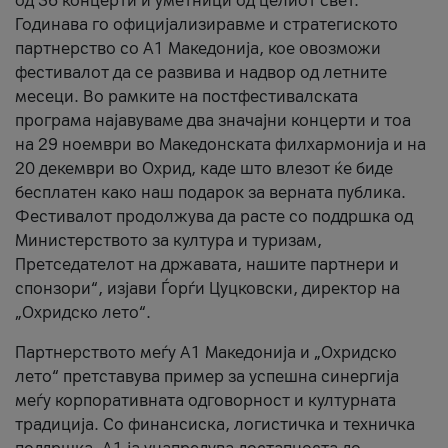
од 36 концерти и уметници од целиот свет.
Годинава го официјализиравме и стратегиското
партнерство со А1 Македонија, кое овозможи
фестивалот да се развива и надвор од летните
месеци. Во рамките на постфестивалската
програма најавуваме два значајни концерти и тоа
на 29 ноември во Македонската филхармонија и на
20 декември во Охрид, каде што влезот ќе биде
бесплатен како наш подарок за верната публика.
Фестивалот продолжува да расте со поддршка од
Министерството за култура и туризам,
Претседателот на државата, нашите партнери и
спонзори“, изјави Ѓорѓи Цуцковски, директор на
„Охридско лето“.
Партнерството меѓу A1 Македонија и „Охридско
лето“ претставува пример за успешна синергија
меѓу корпоративната одговорност и културната
традиција. Со финансиска, логистичка и техничка