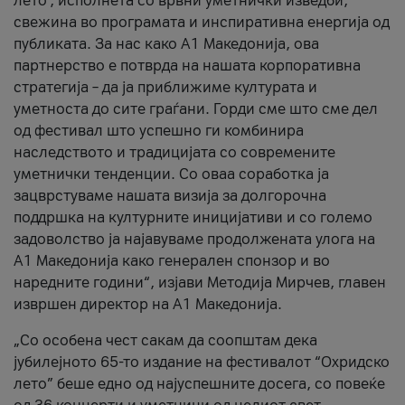
лето’, исполнета со врвни уметнички изведби,
свежина во програмата и инспиративна енергија од
публиката. За нас како A1 Македонија, ова
партнерство е потврда на нашата корпоративна
стратегија – да ја приближиме културата и
уметноста до сите граѓани. Горди сме што сме дел
од фестивал што успешно ги комбинира
наследството и традицијата со современите
уметнички тенденции. Со оваа соработка ја
зацврстуваме нашата визија за долгорочна
поддршка на културните иницијативи и со големо
задоволство ја најавуваме продолжената улога на
A1 Македонија како генерален спонзор и во
наредните години“, изјави Методија Мирчев, главен
извршен директор на A1 Македонија.
„Со особена чест сакам да соопштам дека
јубилејното 65-то издание на фестивалот “Охридско
лето” беше едно од најуспешните досега, со повеќе