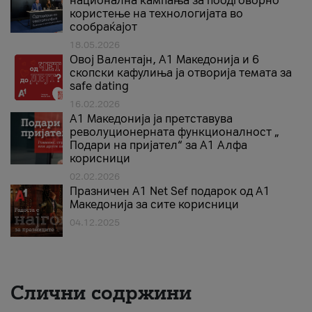
национална кампања за поодговорно
користење на технологијата во
сообраќајот
18.05.2026
Овој Валентајн, A1 Македонија и 6
скопски кафулиња ја отворија темата за
safe dating
16.02.2026
А1 Македонија ја претставува
револуционерната функционалност „
Подари на пријател“ за А1 Алфа
корисници
02.02.2026
Празничен A1 Net Sеf подарок од А1
Македонија за сите корисници
04.12.2025
Слични содржини