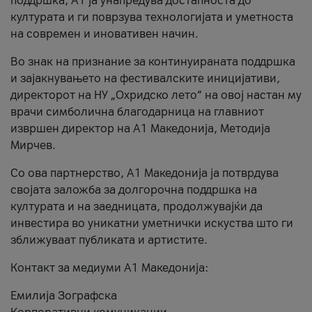
поддршка, A1 ја унапредува достапноста до
културата и ги поврзува технологијата и уметноста
на современ и иновативен начин.
Во знак на признание за континуираната поддршка
и зајакнувањето на фестивалските иницијативи,
директорот на НУ „Охридско лето“ на овој настан му
врачи симболична благодарница на главниот
извршен директор на A1 Македонија, Методија
Мирчев.
Со ова партнерство, A1 Македонија ја потврдува
својата заложба за долгорочна поддршка на
културата и на заедницата, продолжувајќи да
инвестира во уникатни уметнички искуства што ги
зближуваат публиката и артистите.
Контакт за медиуми А1 Македонија:
Емилија Зографска