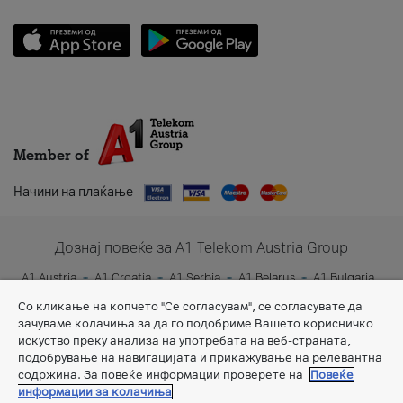
Member of
Начини на плаќање
Дознај повеќе за A1 Telekom Austria Group
A1 Austria
A1 Croatia
A1 Serbia
A1 Belarus
A1 Bulgaria
A1 Slovenia
A1 Digital
Со кликање на копчето "Се согласувам", се согласувате да
зачуваме колачиња за да го подобриме Вашето корисничко
искуство преку анализа на употребата на веб-страната,
подобрување на навигацијата и прикажување на релевантна
содржина. За повеќе информации проверете на
Повеќе
информации за колачиња