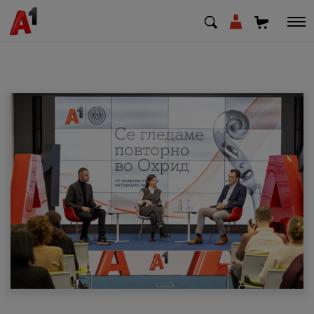
МК
EN
SQ
Приватни
Деловни
Поддршка
Надополни кредит
Плати сметка