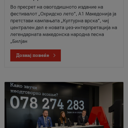
Во пресрет на овогодишното издание на
фестивалот „Охридско лето“, А1 Македонија ја
претстави кампањата „Културна врска“, чиј
централен дел е новата џез-интерпретација на
легендарната македонска народна песна
„Билјан
Дознај повеќе