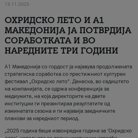
19.11.2025
За нас
ОХРИДСКО ЛЕТО И A1
#ПодобарОнлајн
МАКЕДОНИЈА ЈА ПОТВРДИЈА
СОРАБОТКАТА И ВО
НАРЕДНИТЕ ТРИ ГОДИНИ
A1 Македонија со гордост ја најавува продолжената
стратегиска соработка со престижниот културен
фестивал „Охридско лето“. Денеска, во седиштето
на компанијата, се одржа конференција за
медиумите, на која директорите на двете
институции ги презентираа резултатите од
изминатата сезона и ги најавија заедничките
планови за наредниот период.
„2025 година беше извонредна година за ‘Охридско