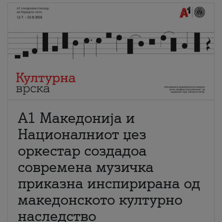
А1 Македонија и
Националниот џез
оркестар создадоа
современа музичка
приказна инспирирана од
македонското културно
наследство