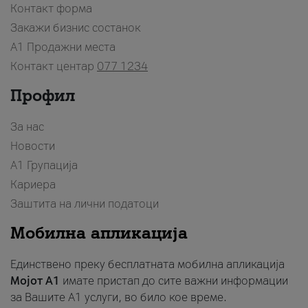
Контакт форма
Закажи бизнис состанок
A1 Продажни места
Контакт центар
077 1234
Профил
За нас
Новости
А1 Групација
Кариера
Заштита на лични податоци
Мобилна апликација
Единствено преку бесплатната мобилна апликација
Мојот A1
имате пристап до сите важни информации
за Вашите A1 услуги, во било кое време.