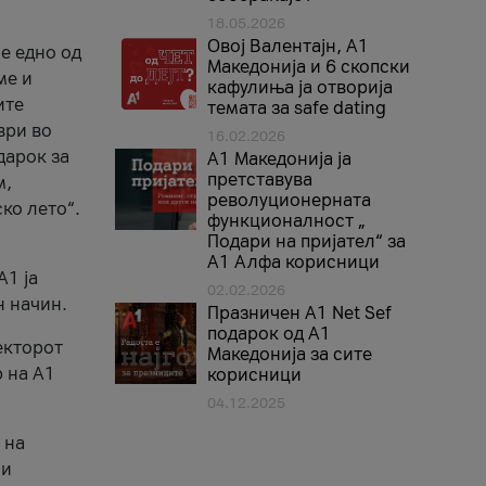
18.05.2026
Овој Валентајн, A1
е едно од
Македонија и 6 скопски
ме и
кафулиња ја отворија
ите
темата за safe dating
ври во
16.02.2026
дарок за
А1 Македонија ја
претставува
м,
револуционерната
ко лето“.
функционалност „
Подари на пријател“ за
А1 Алфа корисници
A1 ја
02.02.2026
н начин.
Празничен A1 Net Sеf
подарок од А1
екторот
Македонија за сите
 на A1
корисници
04.12.2025
 на
 и