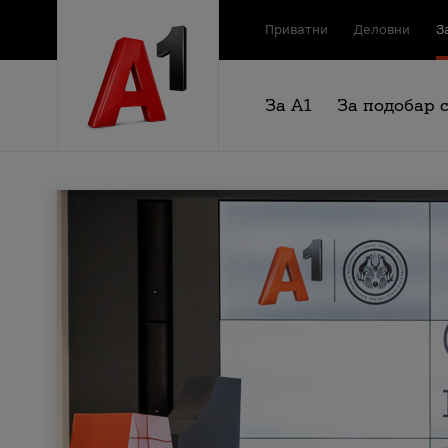
Приватни
Деловни
З
За А1
За подобар 