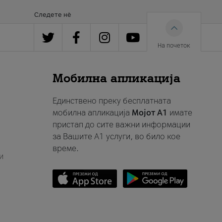
Следете нè
На почеток
Мобилна апликација
Единствено преку бесплатната
мобилна апликација
Мојот A1
имате
пристап до сите важни информации
за Вашите A1 услуги, во било кое
време.
и