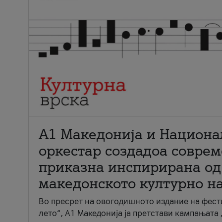
А1 Македонија и Национа
оркестар создадоа совре
приказна инспирирана од
македонското културно н
Во пресрет на овогодишното издание на фест
лето“, А1 Македонија ја претстави кампањата 