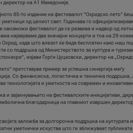
н директор на A1 Македонија.
јното 65-то издание на фестивалот “Охридско лето” беш
и уметници од целиот свет. Годинава го официјализирав
ое овозможи фестивалот да се развива и надвор од летн
ама најавуваме два значајни концерти и тоа на 29 ноем
 Охрид, каде што влезот ќе биде бесплатен како наш по
те со поддршка од Министерството за култура и туриза
понзори“, изјави Ѓорѓи Цуцковски, директор на „Охридс
лето“ претставува пример за успешна синергија меѓу
ија. Со финансиска, логистичка и техничка поддршка, 
ува технологијата и уметноста на современ и иновативе
ка и зајакнувањето на фестивалските иницијативи, дир
 симболична благодарница на главниот извршен директор
 својата заложба за долгорочна поддршка на културата и
катни уметнички искуства што ги зближуваат публиката