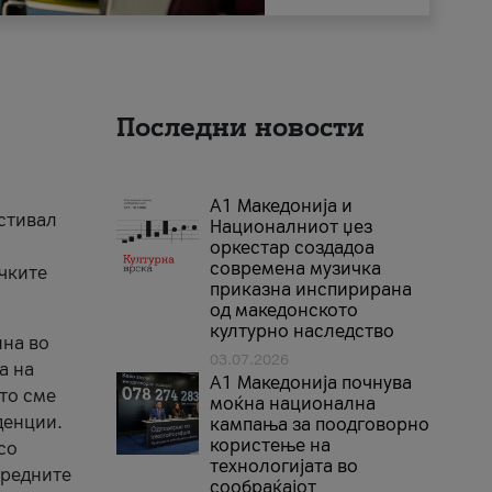
Последни новости
А1 Македонија и
естивал
Националниот џез
оркестар создадоа
современа музичка
ичките
приказна инспирирана
од македонското
културно наследство
ина во
03.07.2026
а на
A1 Македонија почнува
што сме
моќна национална
денции.
кампања за поодговорно
користење на
со
технологијата во
аредните
сообраќајот