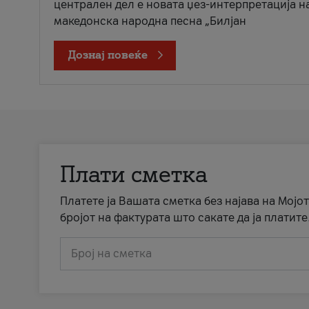
централен дел е новата џез-интерпретација н
македонска народна песна „Билјан
Дознај повеќе
Плати сметка
Платете ја Вашата сметка без најава на Мојот
бројот на фактурата што сакате да ја платите
Број на сметка