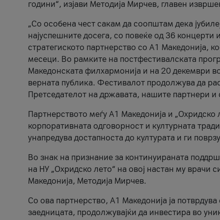
години“, изјави Методија Мирчев, главен изврше
„Со особена чест сакам да соопштам дека јубиле
најуспешните досега, со повеќе од 36 концерти 
стратегиското партнерство со А1 Македонија, к
месеци. Во рамките на постфестивалската прогр
Македонската филхармонија и на 20 декември во
верната публика. Фестивалот продолжува да рас
Претседателот на државата, нашите партнери и с
Партнерството меѓу A1 Македонија и „Охридско 
корпоративната одговорност и културната традиц
унапредува достапноста до културата и ги поврз
Во знак на признание за континуираната поддрш
на НУ „Охридско лето“ на овој настан му врачи
Македонија, Методија Мирчев.
Со ова партнерство, A1 Македонија ја потврдува
заедницата, продолжувајќи да инвестира во уни