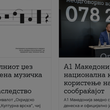
лниот џез
A1 Македони
мена музичка
национална 
користење на
аследство
сообраќајот
ивалот „Охридско
A1 Македонија заедно 
„Културна врска“, чиј
денеска и официјално 