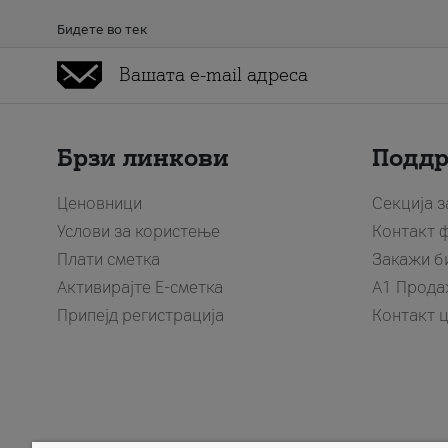
Бидете во тек
Брзи линкови
Подд
Ценовници
Секција 
Услови за користење
Контакт 
Плати сметка
Закажи б
Активирајте Е-сметка
A1 Прода
Припејд регистрација
Контакт 