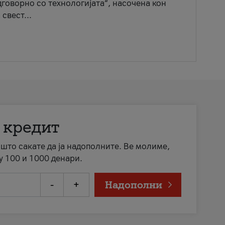
говорно со технологијата“, насочена кон
свест...
 кредит
а што сакате да ја надополните. Ве молиме,
у 100 и 1000 денари.
-
+
Надополни