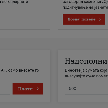
а легендарната
одговорна кампања „Од
подигнување на јавната 
Дознај повеќе
Надополни
 А1, само внесете го
Внесете ја сумата кој
.
внесувајте сума помеѓ
Плати