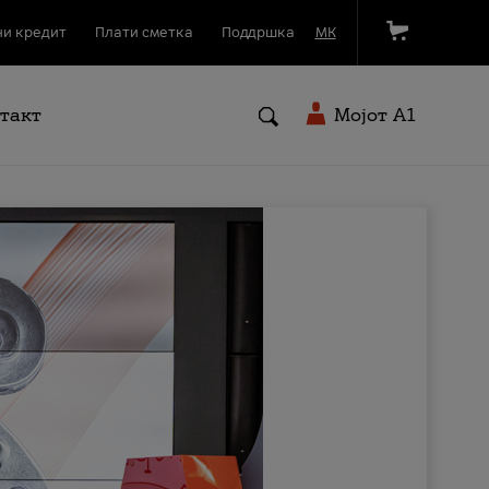
и кредит
Плати сметка
Поддршка
МК
такт
Мојот A1