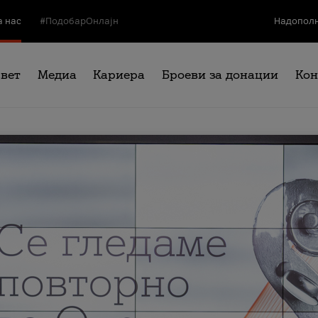
а нас
#ПодобарОнлајн
Надополн
свет
Медиа
Кариера
Броеви за донации
Кон