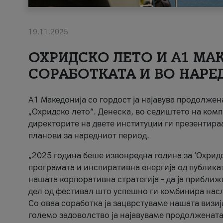
19.11.2025
ОХРИДСКО ЛЕТО И A1 МАК
СОРАБОТКАТА И ВО НАРЕ
A1 Македонија со гордост ја најавува продолже
„Охридско лето“. Денеска, во седиштето на комп
директорите на двете институции ги презентираа
планови за наредниот период.
„2025 година беше извонредна година за ‘Охридс
програмата и инспиративна енергија од публикат
нашата корпоративна стратегија – да ја приближ
дел од фестивал што успешно ги комбинира нас
Со оваа соработка ја зацврстуваме нашата визиј
големо задоволство ја најавуваме продолжената