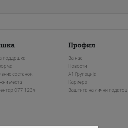
ршка
Профил
за поддршка
За нас
форма
Новости
изнис состанок
А1 Групација
жни места
Кариера
центар
077 1234
Заштита на лични податоц