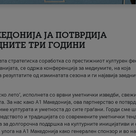
ЕДОНИЈА ЈА ПОТВРДИЈА
ДНИТЕ ТРИ ГОДИНИ
ната стратегиска соработка со престижниот културен ф
анијата, се одржа конференција за медиумите, на која
 резултатите од изминатата сезона и ги најавија заедн
ко лето’, исполнета со врвни уметнички изведби, свеж
а. За нас како A1 Македонија, ова партнерство е потврд
име културата и уметноста до сите граѓани. Горди сме 
ледството и традицијата со современите уметнички тен
а за долгорочна поддршка на културните иницијативи и 
 улога на A1 Македонија како генерален спонзор и во н