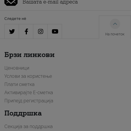
Следете нè
На почеток
Брзи линкови
Ценовници
Услови за користење
Плати сметка
Активирајте Е-сметка
Припејд регистрација
Поддршка
Секција за поддршка