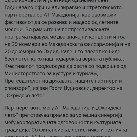
од 36 концерти и уметници од целиот свет.
Годинава го официјализиравме и стратегиското
партнерство со А1 Македонија, кое овозможи
фестивалот да се развива и надвор од летните
месеци. Во рамките на постфестивалската
програма најавуваме два значајни концерти и тоа
на 29 ноември во Македонската филхармонија и на
20 декември во Охрид, каде што влезот ќе биде
бесплатен како наш подарок за верната публика.
Фестивалот продолжува да расте со поддршка од
Министерството за култура и туризам,
Претседателот на државата, нашите партнери и
спонзори“, изјави Ѓорѓи Цуцковски, директор на
„Охридско лето“.
Партнерството меѓу A1 Македонија и „Охридско
лето“ претставува пример за успешна синергија
меѓу корпоративната одговорност и културната
традиција. Со финансиска, логистичка и техничка