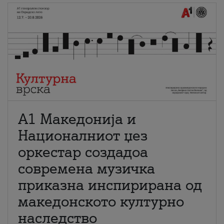
А1 Македонија и
Националниот џез
оркестар создадоа
современа музичка
приказна инспирирана од
македонското културно
наследство