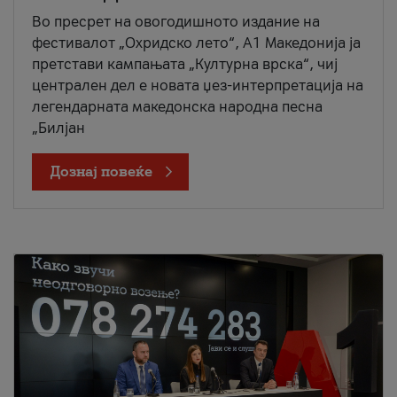
Во пресрет на овогодишното издание на
фестивалот „Охридско лето“, А1 Македонија ја
претстави кампањата „Културна врска“, чиј
централен дел е новата џез-интерпретација на
легендарната македонска народна песна
„Билјан
Дознај повеќе