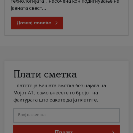
технологијата“, насочена кон подигнување на
јавната свест...
Дознај повеќе
Плати сметка
Платете ја Вашата сметка без најава на
Мојот А1, само внесете го бројот на
фактурата што сакате да ја платите.
Број на сметка
Плати