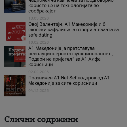
национална кампања за поодговорно
користење на технологијата во
сообраќајот
18.05.2026
Овој Валентајн, A1 Македонија и 6
скопски кафулиња ја отворија темата за
safe dating
16.02.2026
А1 Македонија ја претставува
револуционерната функционалност „
Подари на пријател“ за А1 Алфа
корисници
02.02.2026
Празничен A1 Net Sеf подарок од А1
Македонија за сите корисници
04.12.2025
Слични содржини