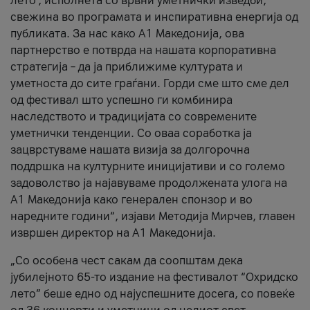
лето’, исполнета со врвни уметнички изведби,
свежина во програмата и инспиративна енергија од
публиката. За нас како A1 Македонија, ова
партнерство е потврда на нашата корпоративна
стратегија – да ја приближиме културата и
уметноста до сите граѓани. Горди сме што сме дел
од фестивал што успешно ги комбинира
наследството и традицијата со современите
уметнички тенденции. Со оваа соработка ја
зацврстуваме нашата визија за долгорочна
поддршка на културните иницијативи и со големо
задоволство ја најавуваме продолжената улога на
A1 Македонија како генерален спонзор и во
наредните години“, изјави Методија Мирчев, главен
извршен директор на A1 Македонија.
„Со особена чест сакам да соопштам дека
јубилејното 65-то издание на фестивалот “Охридско
лето” беше едно од најуспешните досега, со повеќе