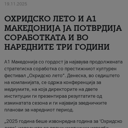
19.11.2025
За нас
ОХРИДСКО ЛЕТО И A1
#ПодобарОнлајн
МАКЕДОНИЈА ЈА ПОТВРДИЈА
СОРАБОТКАТА И ВО
НАРЕДНИТЕ ТРИ ГОДИНИ
A1 Македонија со гордост ја најавува продолжената
стратегиска соработка со престижниот културен
фестивал „Охридско лето“. Денеска, во седиштето
на компанијата, се одржа конференција за
медиумите, на која директорите на двете
институции ги презентираа резултатите од
изминатата сезона и ги најавија заедничките
планови за наредниот период.
„2025 година беше извонредна година за ‘Охридско