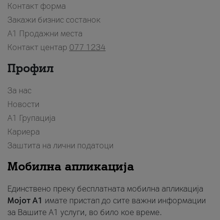
Контакт форма
Закажи бизнис состанок
A1 Продажни места
Контакт центар
077 1234
Профил
За нас
Новости
А1 Групација
Кариера
Заштита на лични податоци
Мобилна апликација
Единствено преку бесплатната мобилна апликација
Мојот A1
имате пристап до сите важни информации
за Вашите A1 услуги, во било кое време.