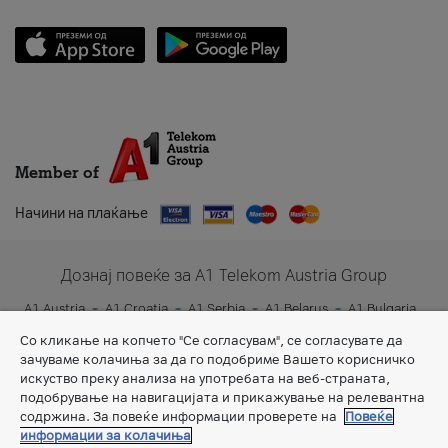
Member of
Начини на плаќање
Дознај повеќе за A1 Telekom Austria Group
A1 Austria
A1 Croatia
A1 Serbia
A1 Belarus
A1 Bulgaria
A1 Slovenia
A1 Digital
Со кликање на копчето "Се согласувам", се согласувате да
зачуваме колачиња за да го подобриме Вашето корисничко
искуство преку анализа на употребата на веб-страната,
подобрување на навигацијата и прикажување на релевантна
содржина. За повеќе информации проверете на
Повеќе
информации за колачиња