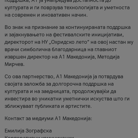
поддршка, A1 ја унапредува достапноста до
културата и ги поврзува технологијата и уметноста
на современ и иновативен начин.
Во знак на признание за континуираната поддршка
и зајакнувањето на фестивалските иницијативи,
директорот на НУ „Охридско лето“ на овој настан му
врачи симболична благодарница на главниот
извршен директор на A1 Македонија, Методија
Мирчев.
Со ова партнерство, A1 Македонија ја потврдува
својата заложба за долгорочна поддршка на
културата и на заедницата, продолжувајќи да
инвестира во уникатни уметнички искуства што ги
зближуваат публиката и артистите.
Контакт за медиуми А1 Македонија:
Емилија Зографска