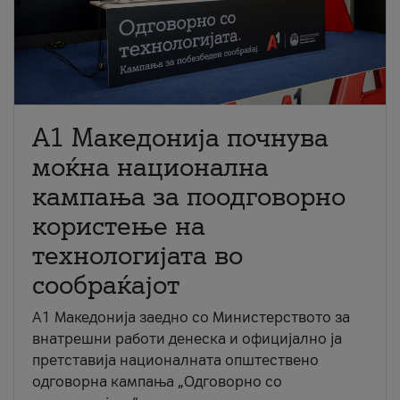
A1 Македонија почнува
моќна национална
кампања за поодговорно
користење на
технологијата во
сообраќајот
A1 Македонија заедно со Министерството за
внатрешни работи денеска и официјално ја
претставија националната општествено
одговорна кампања „Одговорно со