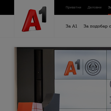
Приватни
Деловни
З
За А1
За подобар 