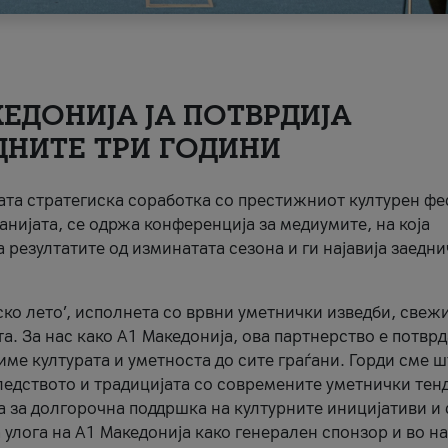
ЕДОНИЈА ЈА ПОТВРДИЈА
ДНИТЕ ТРИ ГОДИНИ
ната стратегиска соработка со престижниот културен ф
анијата, се одржа конференција за медиумите, на која
 резултатите од изминатата сезона и ги најавија заедн
ко лето’, исполнета со врвни уметнички изведби, свеж
а. За нас како A1 Македонија, ова партнерство е потврд
име културата и уметноста до сите граѓани. Горди сме 
ледството и традицијата со современите уметнички тен
а за долгорочна поддршка на културните иницијативи и 
 улога на A1 Македонија како генерален спонзор и во н