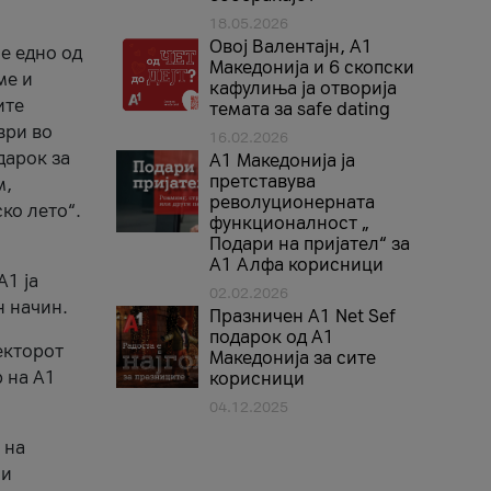
18.05.2026
Овој Валентајн, A1
е едно од
Македонија и 6 скопски
ме и
кафулиња ја отворија
ите
темата за safe dating
ври во
16.02.2026
дарок за
А1 Македонија ја
претставува
м,
револуционерната
ко лето“.
функционалност „
Подари на пријател“ за
А1 Алфа корисници
A1 ја
02.02.2026
н начин.
Празничен A1 Net Sеf
подарок од А1
екторот
Македонија за сите
 на A1
корисници
04.12.2025
 на
 и