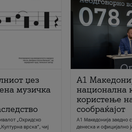
лниот џез
A1 Македони
мена музичка
национална 
користење на
аследство
сообраќајот
ивалот „Охридско
A1 Македонија заедно 
„Културна врска“, чиј
денеска и официјално 