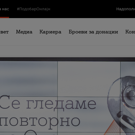
а нас
#ПодобарОнлајн
Надополн
свет
Медиа
Кариера
Броеви за донации
Кон