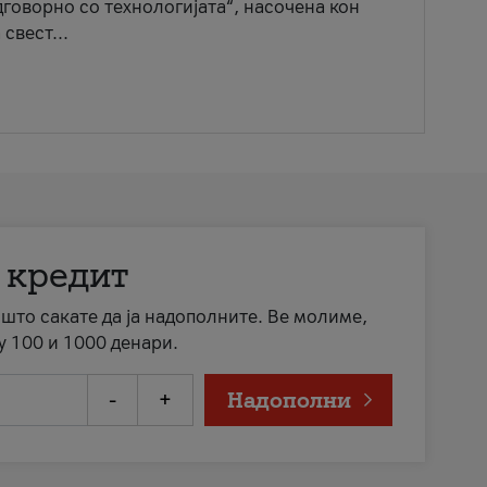
говорно со технологијата“, насочена кон
свест...
 кредит
а што сакате да ја надополните. Ве молиме,
у 100 и 1000 денари.
-
+
Надополни