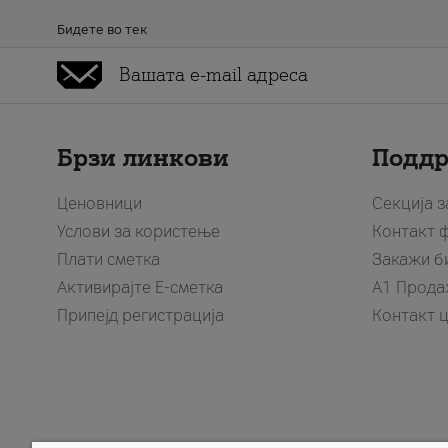
Бидете во тек
Брзи линкови
Подд
Ценовници
Секција 
Услови за користење
Контакт 
Плати сметка
Закажи б
Активирајте Е-сметка
A1 Прода
Припејд регистрација
Контакт 