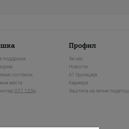
ршка
Профил
за поддршка
За нас
форма
Новости
изнис состанок
А1 Групација
жни места
Кариера
центар
077 1234
Заштита на лични податоц