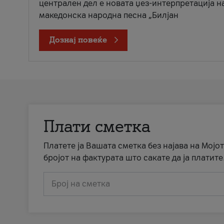
централен дел е новата џез-интерпретација н
македонска народна песна „Билјан
Дознај повеќе
Плати сметка
Платете ја Вашата сметка без најава на Мојот
бројот на фактурата што сакате да ја платите
Број на сметка