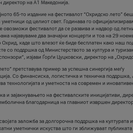
н директор на A1 Македонија.
јното 65-то издание на фестивалот “Охридско лето” беш
и уметници од целиот свет. Годинава го официјализирав
ое овозможи фестивалот да се развива и надвор од летн
ама најавуваме два значајни концерти и тоа на 29 ноем
 Охрид, каде што влезот ќе биде бесплатен како наш по
те со поддршка од Министерството за култура и туриза
понзори“, изјави Ѓорѓи Цуцковски, директор на „Охридс
лето“ претставува пример за успешна синергија меѓу
ија. Со финансиска, логистичка и техничка поддршка, 
ува технологијата и уметноста на современ и иновативе
ка и зајакнувањето на фестивалските иницијативи, дир
 симболична благодарница на главниот извршен директор
 својата заложба за долгорочна поддршка на културата и
катни уметнички искуства што ги зближуваат публиката