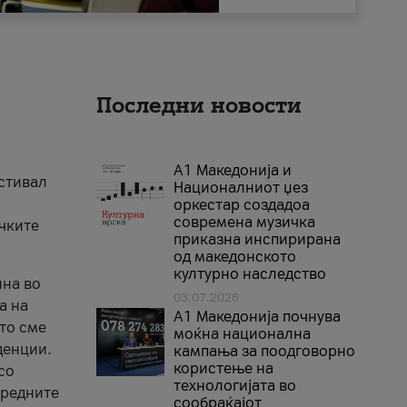
Последни новости
А1 Македонија и
естивал
Националниот џез
оркестар создадоа
современа музичка
ичките
приказна инспирирана
од македонското
културно наследство
ина во
03.07.2026
а на
A1 Македонија почнува
што сме
моќна национална
денции.
кампања за поодговорно
користење на
со
технологијата во
аредните
сообраќајот