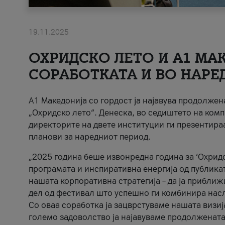
19.11.2025
ОХРИДСКО ЛЕТО И A1 МАК
СОРАБОТКАТА И ВО НАРЕ
A1 Македонија со гордост ја најавува продолже
„Охридско лето“. Денеска, во седиштето на комп
директорите на двете институции ги презентираа
планови за наредниот период.
„2025 година беше извонредна година за ‘Охридс
програмата и инспиративна енергија од публикат
нашата корпоративна стратегија – да ја приближ
дел од фестивал што успешно ги комбинира нас
Со оваа соработка ја зацврстуваме нашата визиј
големо задоволство ја најавуваме продолжената