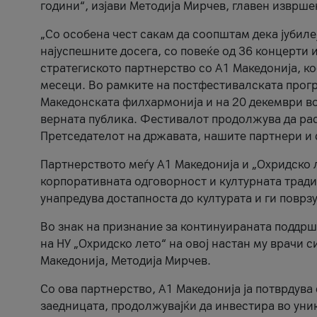
години“, изјави Методија Мирчев, главен изврше
„Со особена чест сакам да соопштам дека јубиле
најуспешните досега, со повеќе од 36 концерти 
стратегиското партнерство со А1 Македонија, к
месеци. Во рамките на постфестивалската прогр
Македонската филхармонија и на 20 декември во
верната публика. Фестивалот продолжува да рас
Претседателот на државата, нашите партнери и с
Партнерството меѓу A1 Македонија и „Охридско 
корпоративната одговорност и културната традиц
унапредува достапноста до културата и ги поврз
Во знак на признание за континуираната поддрш
на НУ „Охридско лето“ на овој настан му врачи
Македонија, Методија Мирчев.
Со ова партнерство, A1 Македонија ја потврдува
заедницата, продолжувајќи да инвестира во уни