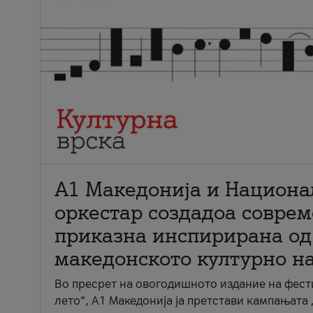
А1 Македонија и Национа
оркестар создадоа совре
приказна инспирирана од
македонското културно н
Во пресрет на овогодишното издание на фест
лето“, А1 Македонија ја претстави кампањата 