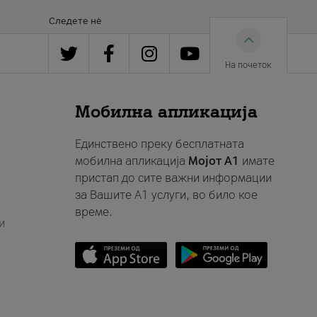
Следете нè
На почеток
Мобилна апликација
Единствено преку бесплатната
мобилна апликација
Мојот A1
имате
пристап до сите важни информации
за Вашите A1 услуги, во било кое
време.
и