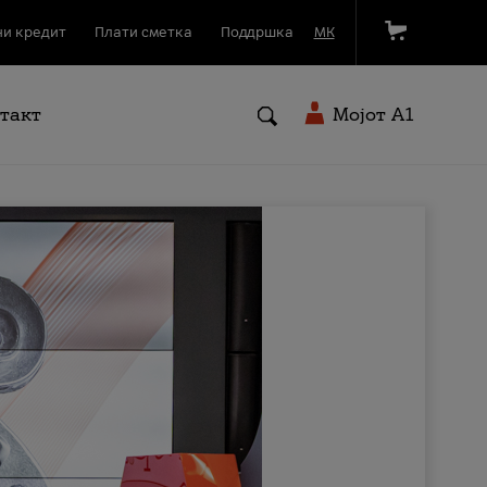
и кредит
Плати сметка
Поддршка
МК
такт
Мојот A1