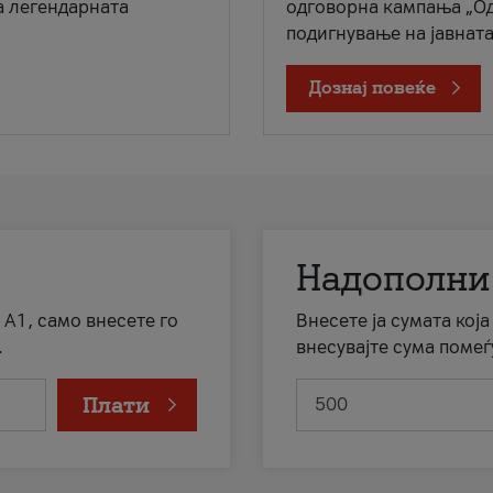
а легендарната
одговорна кампања „Од
подигнување на јавната 
Дознај повеќе
Надополни
 А1, само внесете го
Внесете ја сумата кој
.
внесувајте сума помеѓ
Плати