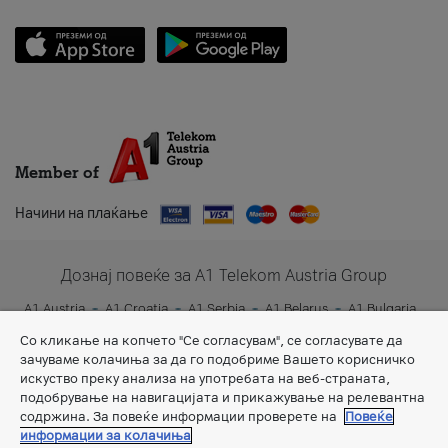
Member of
Начини на плаќање
Дознај повеќе за A1 Telekom Austria Group
A1 Austria
A1 Croatia
A1 Serbia
A1 Belarus
A1 Bulgaria
A1 Slovenia
A1 Digital
Со кликање на копчето "Се согласувам", се согласувате да
зачуваме колачиња за да го подобриме Вашето корисничко
искуство преку анализа на употребата на веб-страната,
подобрување на навигацијата и прикажување на релевантна
содржина. За повеќе информации проверете на
Повеќе
информации за колачиња