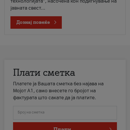
технологијата“, насочена кон подигнување на
јавната свест...
Дознај повеќе
Плати сметка
Платете ја Вашата сметка без најава на
Мојот А1, само внесете го бројот на
фактурата што сакате да ја платите.
Број на сметка
Плати