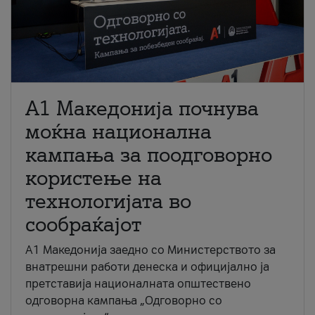
A1 Македонија почнува
моќна национална
кампања за поодговорно
користење на
технологијата во
сообраќајот
A1 Македонија заедно со Министерството за
внатрешни работи денеска и официјално ја
претставија националната општествено
одговорна кампања „Одговорно со