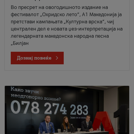
Во пресрет на овогодишното издание на
фестивалот „Охридско лето“, А1 Македонија ја
претстави кампањата „Културна врска“, чиј
централен дел е новата џез-интерпретација на
легендарната македонска народна песна
„Билјан
Дознај повеќе