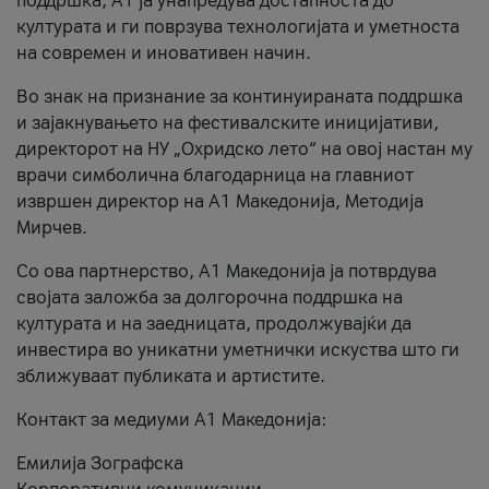
поддршка, A1 ја унапредува достапноста до
културата и ги поврзува технологијата и уметноста
на современ и иновативен начин.
Во знак на признание за континуираната поддршка
и зајакнувањето на фестивалските иницијативи,
директорот на НУ „Охридско лето“ на овој настан му
врачи симболична благодарница на главниот
извршен директор на A1 Македонија, Методија
Мирчев.
Со ова партнерство, A1 Македонија ја потврдува
својата заложба за долгорочна поддршка на
културата и на заедницата, продолжувајќи да
инвестира во уникатни уметнички искуства што ги
зближуваат публиката и артистите.
Контакт за медиуми А1 Македонија:
Емилија Зографска