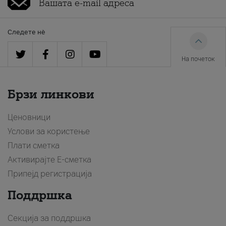
Следете нè
На почеток
Брзи линкови
Ценовници
Услови за користење
Плати сметка
Активирајте Е-сметка
Припејд регистрација
Поддршка
Секција за поддршка