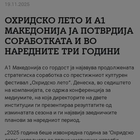
19.11.2025
За нас
ОХРИДСКО ЛЕТО И A1
#ПодобарОнлајн
МАКЕДОНИЈА ЈА ПОТВРДИЈА
СОРАБОТКАТА И ВО
НАРЕДНИТЕ ТРИ ГОДИНИ
A1 Македонија со гордост ја најавува продолжената
стратегиска соработка со престижниот културен
фестивал „Охридско лето“. Денеска, во седиштето
на компанијата, се одржа конференција за
медиумите, на која директорите на двете
институции ги презентираа резултатите од
изминатата сезона и ги најавија заедничките
планови за наредниот период.
„2025 година беше извонредна година за ‘Охридско