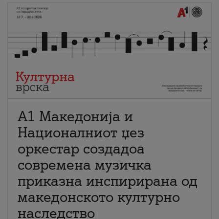
А1 Македонија и
Националниот џез
оркестар создадоа
современа музичка
приказна инспирирана од
македонското културно
наследство