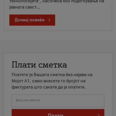
технологијата“, насочена кон подигнување на
јавната свест...
Дознај повеќе
Плати сметка
Платете ја Вашата сметка без најава на
Мојот А1, само внесете го бројот на
фактурата што сакате да ја платите.
Број на сметка
Плати