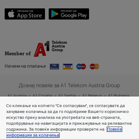
Member of
Начини на плаќање
Дознај повеќе за A1 Telekom Austria Group
A1 Austria
A1 Croatia
A1 Serbia
A1 Belarus
A1 Bulgaria
A1 Slovenia
A1 Digital
Со кликање на копчето "Се согласувам", се согласувате да
зачуваме колачиња за да го подобриме Вашето корисничко
искуство преку анализа на употребата на веб-страната,
подобрување на навигацијата и прикажување на релевантна
содржина. За повеќе информации проверете на
Повеќе
информации за колачиња