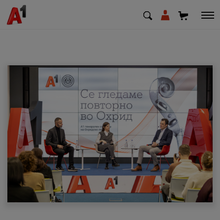
МК
EN
SQ
Приватни
Деловни
Поддршка
Надополни кредит
Плати сметка