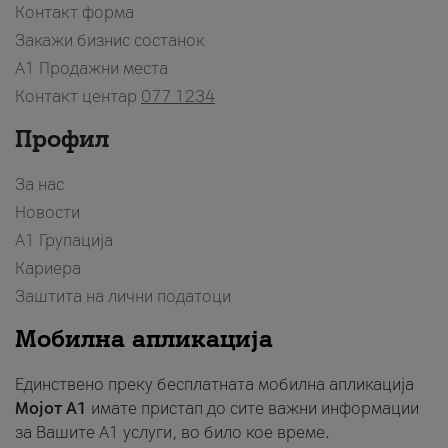
Контакт форма
Закажи бизнис состанок
A1 Продажни места
Контакт центар
077 1234
Профил
За нас
Новости
А1 Групација
Кариера
Заштита на лични податоци
Мобилна апликација
Единствено преку бесплатната мобилна апликација
Мојот A1
имате пристап до сите важни информации
за Вашите A1 услуги, во било кое време.