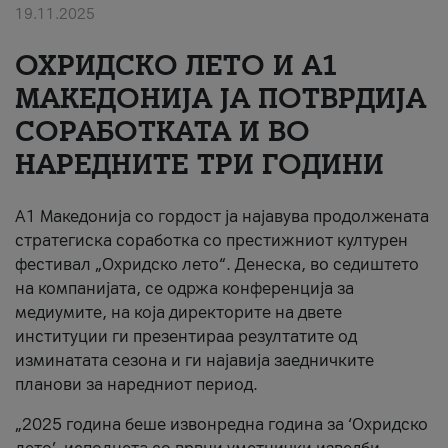
19.11.2025
За нас
ОХРИДСКО ЛЕТО И A1
#ПодобарОнлајн
МАКЕДОНИЈА ЈА ПОТВРДИЈА
СОРАБОТКАТА И ВО
НАРЕДНИТЕ ТРИ ГОДИНИ
A1 Македонија со гордост ја најавува продолжената
стратегиска соработка со престижниот културен
фестивал „Охридско лето“. Денеска, во седиштето
на компанијата, се одржа конференција за
медиумите, на која директорите на двете
институции ги презентираа резултатите од
изминатата сезона и ги најавија заедничките
планови за наредниот период.
„2025 година беше извонредна година за ‘Охридско