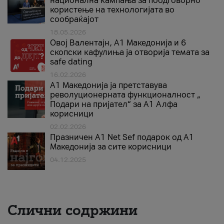
национална кампања за поодговорно
користење на технологијата во
сообраќајот
18.05.2026
Овој Валентајн, A1 Македонија и 6
скопски кафулиња ја отворија темата за
safe dating
16.02.2026
А1 Македонија ја претставува
револуционерната функционалност „
Подари на пријател“ за А1 Алфа
корисници
02.02.2026
Празничен A1 Net Sеf подарок од А1
Македонија за сите корисници
04.12.2025
Слични содржини