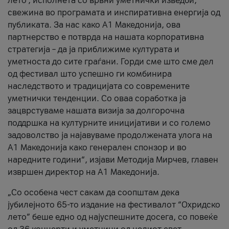
лето’, исполнета со врвни уметнички изведби,
свежина во програмата и инспиративна енергија од
публиката. За нас како A1 Македонија, ова
партнерство е потврда на нашата корпоративна
стратегија – да ја приближиме културата и
уметноста до сите граѓани. Горди сме што сме дел
од фестивал што успешно ги комбинира
наследството и традицијата со современите
уметнички тенденции. Со оваа соработка ја
зацврстуваме нашата визија за долгорочна
поддршка на културните иницијативи и со големо
задоволство ја најавуваме продолжената улога на
A1 Македонија како генерален спонзор и во
наредните години“, изјави Методија Мирчев, главен
извршен директор на A1 Македонија.
„Со особена чест сакам да соопштам дека
јубилејното 65-то издание на фестивалот “Охридско
лето” беше едно од најуспешните досега, со повеќе