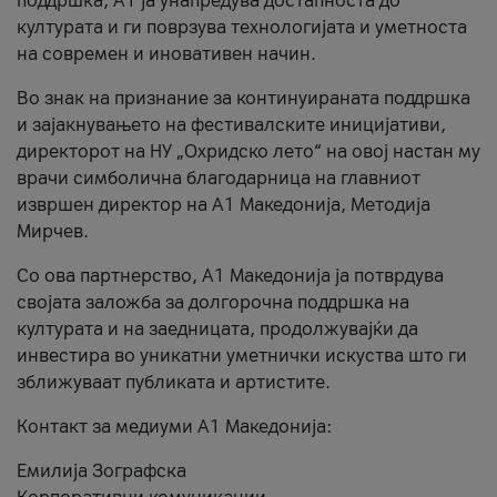
поддршка, A1 ја унапредува достапноста до
културата и ги поврзува технологијата и уметноста
на современ и иновативен начин.
Во знак на признание за континуираната поддршка
и зајакнувањето на фестивалските иницијативи,
директорот на НУ „Охридско лето“ на овој настан му
врачи симболична благодарница на главниот
извршен директор на A1 Македонија, Методија
Мирчев.
Со ова партнерство, A1 Македонија ја потврдува
својата заложба за долгорочна поддршка на
културата и на заедницата, продолжувајќи да
инвестира во уникатни уметнички искуства што ги
зближуваат публиката и артистите.
Контакт за медиуми А1 Македонија:
Емилија Зографска