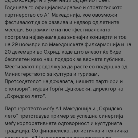
од 36 концерти и уметници од целиот свет.
Годинава го официјализиравме и стратегиското
партнерство со А1 Македонија, кое овозможи
фестивалот да се развива и надвор од летните
месеци. Во рамките на постфестивалската
програма најавуваме два значајни концерти и тоа
на 29 ноември во Македонската филхармонија и на
20 декември во Охрид, каде што влезот ќе биде
бесплатен како наш подарок за верната публика.
Фестивалот продолжува да расте со поддршка од
Министерството за култура и туризам,
Претседателот на државата, нашите партнери и
спонзори“, изјави Ѓорѓи Цуцковски, директор на
„Охридско лето“.
Партнерството меѓу A1 Македонија и „Охридско
лето“ претставува пример за успешна синергија
меѓу корпоративната одговорност и културната
традиција. Со финансиска, логистичка и техничка