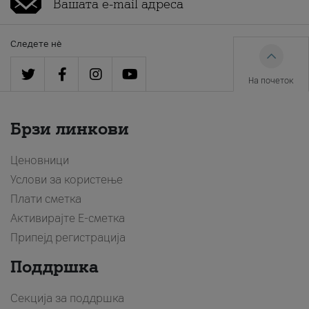
Следете нè
На почеток
Брзи линкови
Ценовници
Услови за користење
Плати сметка
Активирајте Е-сметка
Припејд регистрација
Поддршка
Секција за поддршка