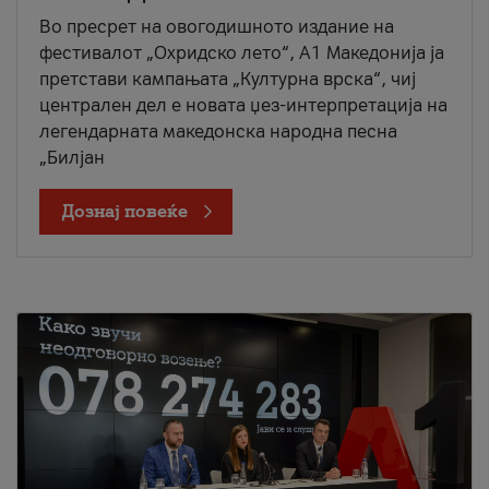
Во пресрет на овогодишното издание на
фестивалот „Охридско лето“, А1 Македонија ја
претстави кампањата „Културна врска“, чиј
централен дел е новата џез-интерпретација на
легендарната македонска народна песна
„Билјан
Дознај повеќе