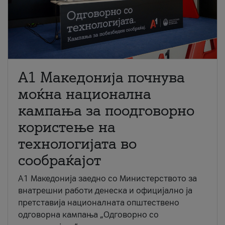
A1 Македонија почнува
моќна национална
кампања за поодговорно
користење на
технологијата во
сообраќајот
A1 Македонија заедно со Министерството за
внатрешни работи денеска и официјално ја
претставија националната општествено
одговорна кампања „Одговорно со