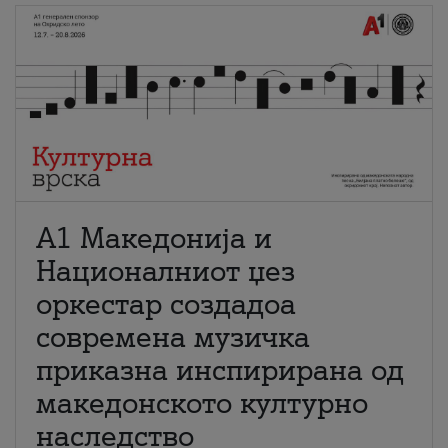
А1 Македонија и
Националниот џез
оркестар создадоа
современа музичка
приказна инспирирана од
македонското културно
наследство