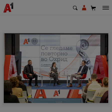
МК
EN
SQ
Приватни
Деловни
Поддршка
Надополни кредит
Плати сметка