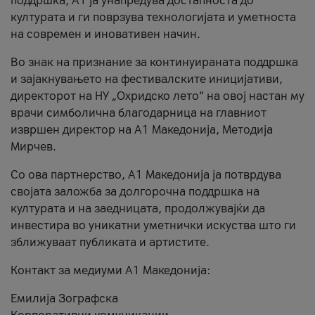
поддршка, A1 ја унапредува достапноста до
културата и ги поврзува технологијата и уметноста
на современ и иновативен начин.
Во знак на признание за континуираната поддршка
и зајакнувањето на фестивалските иницијативи,
директорот на НУ „Охридско лето“ на овој настан му
врачи симболична благодарница на главниот
извршен директор на A1 Македонија, Методија
Мирчев.
Со ова партнерство, A1 Македонија ја потврдува
својата заложба за долгорочна поддршка на
културата и на заедницата, продолжувајќи да
инвестира во уникатни уметнички искуства што ги
зближуваат публиката и артистите.
Контакт за медиуми А1 Македонија:
Емилија Зографска