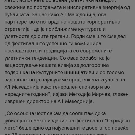
лето’, исполнета со врвни уметнички изведби,
свежина во програмата и инспиративна енергија од
публиката. За нас како A1 Македонија, ова
партнерство е потврда на нашата корпоративна
стратегија – да ја приближиме културата и
уметноста до сите граѓани. Горди сме што сме дел
од фестивал што успешно ги комбинира
наследството и традицијата со современите
уметнички тенденции. Со оваа соработка ја
зацврстуваме нашата визија за долгорочна
поддршка на културните иницијативи и со големо
задоволство ја најавуваме продолжената улога на
A1 Македонија како генерален спонзор и во
наредните години“, изјави Методија Мирчев, главен
извршен директор на A1 Македонија.
„Со особена чест сакам да соопштам дека
јубилејното 65-то издание на фестивалот “Охридско
лето” беше едно од најуспешните досега, со повеќе