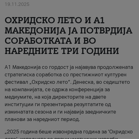
19.11.2025
За нас
ОХРИДСКО ЛЕТО И A1
#ПодобарОнлајн
МАКЕДОНИЈА ЈА ПОТВРДИЈА
СОРАБОТКАТА И ВО
НАРЕДНИТЕ ТРИ ГОДИНИ
A1 Македонија со гордост ја најавува продолжената
стратегиска соработка со престижниот културен
фестивал „Охридско лето“. Денеска, во седиштето
на компанијата, се одржа конференција за
медиумите, на која директорите на двете
институции ги презентираа резултатите од
изминатата сезона и ги најавија заедничките
планови за наредниот период.
„2025 година беше извонредна година за ‘Охридско