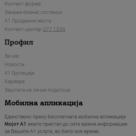
Контакт форма
Закажи бизнис состанок
A1 Продажни места
Контакт центар
077 1234
Профил
За нас
Новости
А1 Групација
Кариера
Заштита на лични податоци
Мобилна апликација
Единствено преку бесплатната мобилна апликација
Мојот A1
имате пристап до сите важни информации
за Вашите A1 услуги, во било кое време.