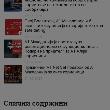
национална кампања за поодговорно
користење на технологијата во
сообраќајот
18.05.2026
Овој Валентајн, A1 Македонија и 6
скопски кафулиња ја отворија темата за
safe dating
16.02.2026
А1 Македонија ја претставува
револуционерната функционалност „
Подари на пријател“ за А1 Алфа
корисници
02.02.2026
Празничен A1 Net Sеf подарок од А1
Македонија за сите корисници
04.12.2025
Слични содржини