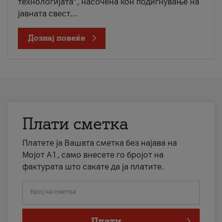
технологијата“, насочена кон подигнување на
јавната свест...
Дознај повеќе
Плати сметка
Платете ја Вашата сметка без најава на
Мојот А1, само внесете го бројот на
фактурата што сакате да ја платите.
Број на сметка
Плати