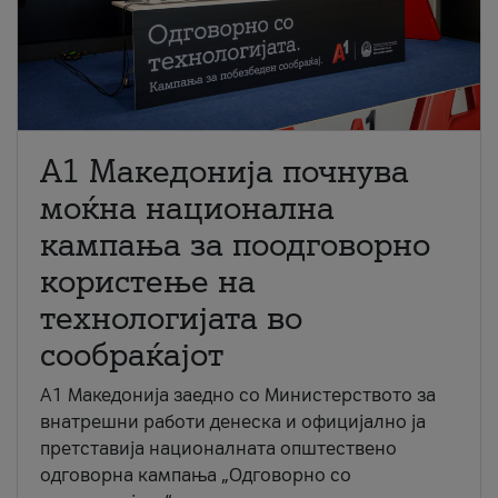
A1 Македонија почнува
моќна национална
кампања за поодговорно
користење на
технологијата во
сообраќајот
A1 Македонија заедно со Министерството за
внатрешни работи денеска и официјално ја
претставија националната општествено
одговорна кампања „Одговорно со