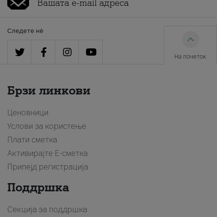
Следете нè
На почеток
Брзи линкови
Ценовници
Услови за користење
Плати сметка
Активирајте Е-сметка
Припејд регистрација
Поддршка
Секција за поддршка