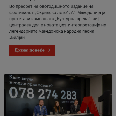
Во пресрет на овогодишното издание на
фестивалот „Охридско лето“, А1 Македонија ја
претстави кампањата „Културна врска“, чиј
централен дел е новата џез-интерпретација на
легендарната македонска народна песна
„Билјан
Дознај повеќе