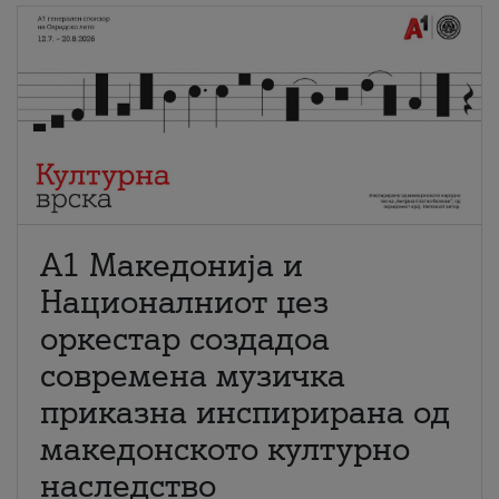
А1 Македонија и
Националниот џез
оркестар создадоа
современа музичка
приказна инспирирана од
македонското културно
наследство