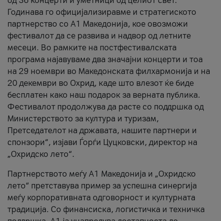
од 36 концерти и уметници од целиот свет.
Годинава го официјализиравме и стратегиското
партнерство со А1 Македонија, кое овозможи
фестивалот да се развива и надвор од летните
месеци. Во рамките на постфестивалската
програма најавуваме два значајни концерти и тоа
на 29 ноември во Македонската филхармонија и на
20 декември во Охрид, каде што влезот ќе биде
бесплатен како наш подарок за верната публика.
Фестивалот продолжува да расте со поддршка од
Министерството за култура и туризам,
Претседателот на државата, нашите партнери и
спонзори“, изјави Ѓорѓи Цуцковски, директор на
„Охридско лето“.
Партнерството меѓу A1 Македонија и „Охридско
лето“ претставува пример за успешна синергија
меѓу корпоративната одговорност и културната
традиција. Со финансиска, логистичка и техничка