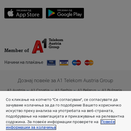
Member of
Начини на плаќање
Дознај повеќе за A1 Telekom Austria Group
A1 Austria
A1 Croatia
A1 Serbia
A1 Belarus
A1 Bulgaria
A1 Slovenia
A1 Digital
Со кликање на копчето "Се согласувам", се согласувате да
зачуваме колачиња за да го подобриме Вашето корисничко
искуство преку анализа на употребата на веб-страната,
подобрување на навигацијата и прикажување на релевантна
содржина. За повеќе информации проверете на
Повеќе
информации за колачиња