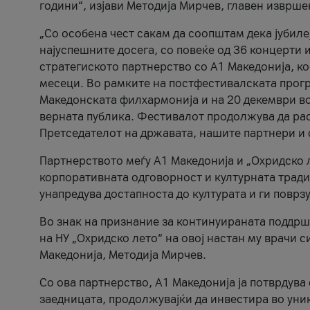
години“, изјави Методија Мирчев, главен изврше
„Со особена чест сакам да соопштам дека јубиле
најуспешните досега, со повеќе од 36 концерти 
стратегиското партнерство со А1 Македонија, к
месеци. Во рамките на постфестивалската прогр
Македонската филхармонија и на 20 декември во
верната публика. Фестивалот продолжува да рас
Претседателот на државата, нашите партнери и с
Партнерството меѓу A1 Македонија и „Охридско 
корпоративната одговорност и културната традиц
унапредува достапноста до културата и ги поврз
Во знак на признание за континуираната поддрш
на НУ „Охридско лето“ на овој настан му врачи
Македонија, Методија Мирчев.
Со ова партнерство, A1 Македонија ја потврдува
заедницата, продолжувајќи да инвестира во уни