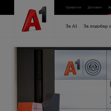
Приватни
Деловни
З
За А1
За подобар 