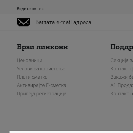
Бидете во тек
Брзи линкови
Подд
Ценовници
Секција 
Услови за користење
Контакт 
Плати сметка
Закажи б
Активирајте Е-сметка
A1 Прода
Припејд регистрација
Контакт 