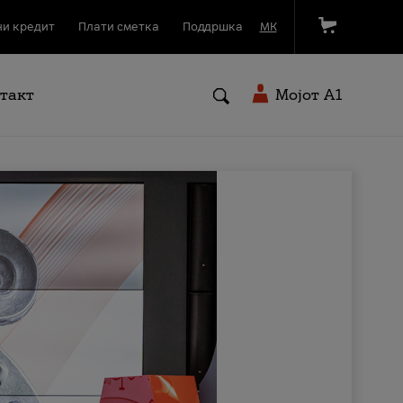
и кредит
Плати сметка
Поддршка
МК
такт
Мојот A1