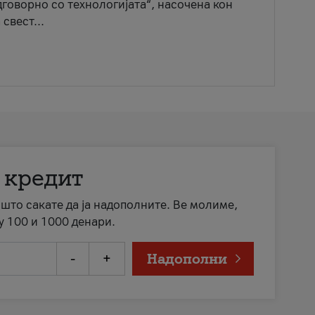
говорно со технологијата“, насочена кон
свест...
 кредит
а што сакате да ја надополните. Ве молиме,
у 100 и 1000 денари.
-
+
Надополни