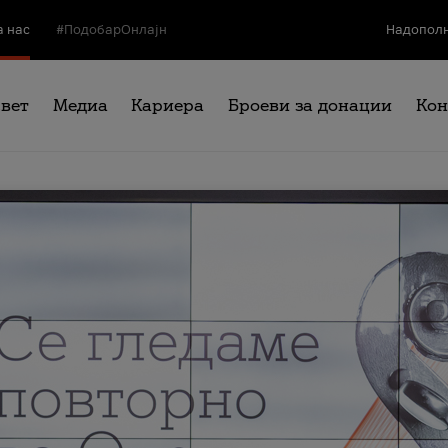
а нас
#ПодобарОнлајн
Надополн
свет
Медиа
Кариера
Броеви за донации
Кон