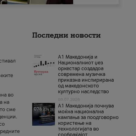
Последни новости
А1 Македонија и
естивал
Националниот џез
оркестар создадоа
современа музичка
ичките
приказна инспирирана
од македонското
културно наследство
ина во
03.07.2026
а на
A1 Македонија почнува
што сме
моќна национална
денции.
кампања за поодговорно
користење на
со
технологијата во
аредните
сообраќајот