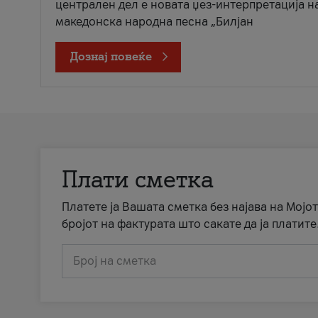
централен дел е новата џез-интерпретација н
македонска народна песна „Билјан
Дознај повеќе
Плати сметка
Платете ја Вашата сметка без најава на Мојот
бројот на фактурата што сакате да ја платите
Број на сметка