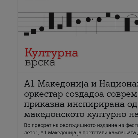
А1 Македонија и Национа
оркестар создадоа совре
приказна инспирирана од
македонското културно н
Во пресрет на овогодишното издание на фест
лето“, А1 Македонија ја претстави кампањата 