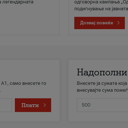
а легендарната
одговорна кампања „Од
подигнување на јавната 
Дознај повеќе
Надополни
 А1, само внесете го
Внесете ја сумата кој
.
внесувајте сума помеѓ
Плати