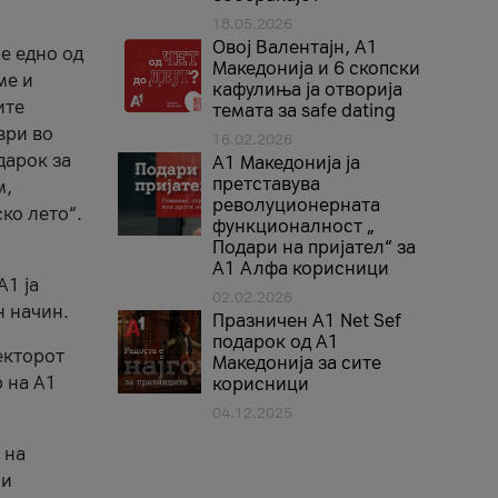
18.05.2026
Овој Валентајн, A1
е едно од
Македонија и 6 скопски
ме и
кафулиња ја отворија
ите
темата за safe dating
ври во
16.02.2026
дарок за
А1 Македонија ја
претставува
м,
револуционерната
ко лето“.
функционалност „
Подари на пријател“ за
А1 Алфа корисници
A1 ја
02.02.2026
н начин.
Празничен A1 Net Sеf
подарок од А1
екторот
Македонија за сите
 на A1
корисници
04.12.2025
 на
 и