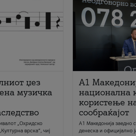
лниот џез
A1 Македони
мена музичка
национална 
користење на
аследство
сообраќајот
ивалот „Охридско
A1 Македонија заедно 
„Културна врска“, чиј
денеска и официјално 