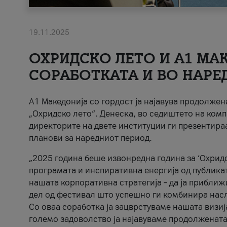
19.11.2025
ОХРИДСКО ЛЕТО И A1 МАК
СОРАБОТКАТА И ВО НАРЕ
A1 Македонија со гордост ја најавува продолже
„Охридско лето“. Денеска, во седиштето на комп
директорите на двете институции ги презентираа
планови за наредниот период.
„2025 година беше извонредна година за ‘Охридс
програмата и инспиративна енергија од публикат
нашата корпоративна стратегија – да ја приближ
дел од фестивал што успешно ги комбинира нас
Со оваа соработка ја зацврстуваме нашата визиј
големо задоволство ја најавуваме продолжената