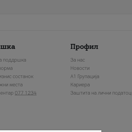
ршка
Профил
за поддршка
За нас
форма
Новости
изнис состанок
А1 Групација
жни места
Кариера
центар
077 1234
Заштита на лични податоц