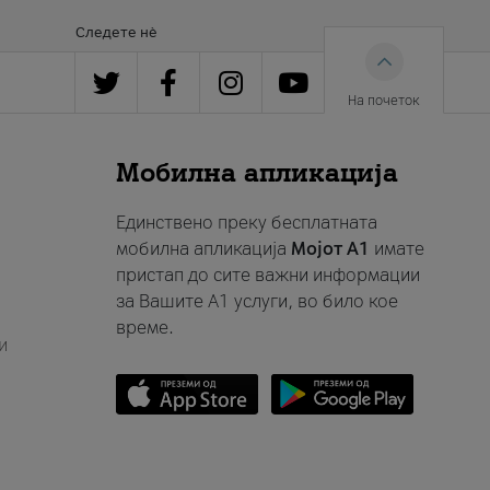
Следете нè
На почеток
Мобилна апликација
Единствено преку бесплатната
мобилна апликација
Мојот A1
имате
пристап до сите важни информации
за Вашите A1 услуги, во било кое
време.
и