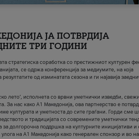
ЕДОНИЈА ЈА ПОТВРДИЈА
ДНИТЕ ТРИ ГОДИНИ
ната стратегиска соработка со престижниот културен ф
анијата, се одржа конференција за медиумите, на која
 резултатите од изминатата сезона и ги најавија заедн
ко лето’, исполнета со врвни уметнички изведби, свеж
а. За нас како A1 Македонија, ова партнерство е потврд
име културата и уметноста до сите граѓани. Горди сме 
ледството и традицијата со современите уметнички тен
а за долгорочна поддршка на културните иницијативи и 
 улога на A1 Македонија како генерален спонзор и во н