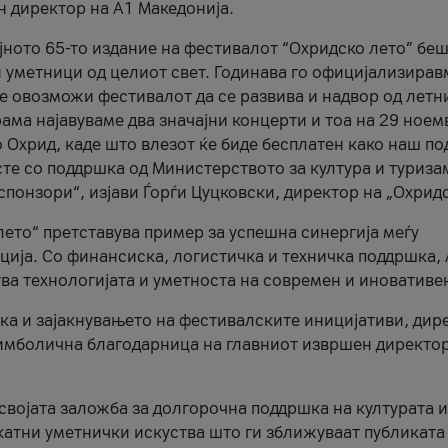
н директор на A1 Македонија.
јното 65-то издание на фестивалот “Охридско лето” беш
и уметници од целиот свет. Годинава го официјализирав
ое овозможи фестивалот да се развива и надвор од летн
ама најавуваме два значајни концерти и тоа на 29 ноем
 Охрид, каде што влезот ќе биде бесплатен како наш по
те со поддршка од Министерството за култура и туриза
понзори“, изјави Ѓорѓи Цуцковски, директор на „Охридс
лето“ претставува пример за успешна синергија меѓу
ија. Со финансиска, логистичка и техничка поддршка, 
ува технологијата и уметноста на современ и иновативе
ка и зајакнувањето на фестивалските иницијативи, дир
 симболична благодарница на главниот извршен директор
 својата заложба за долгорочна поддршка на културата и
катни уметнички искуства што ги зближуваат публиката