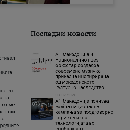
Последни новости
А1 Македонија и
естивал
Националниот џез
оркестар создадоа
современа музичка
ичките
приказна инспирирана
од македонското
културно наследство
ина во
03.07.2026
а на
A1 Македонија почнува
што сме
моќна национална
денции.
кампања за поодговорно
користење на
со
технологијата во
аредните
сообраќајот