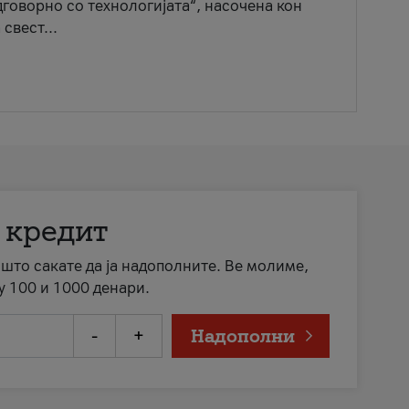
говорно со технологијата“, насочена кон
свест...
 кредит
а што сакате да ја надополните. Ве молиме,
у 100 и 1000 денари.
-
+
Надополни