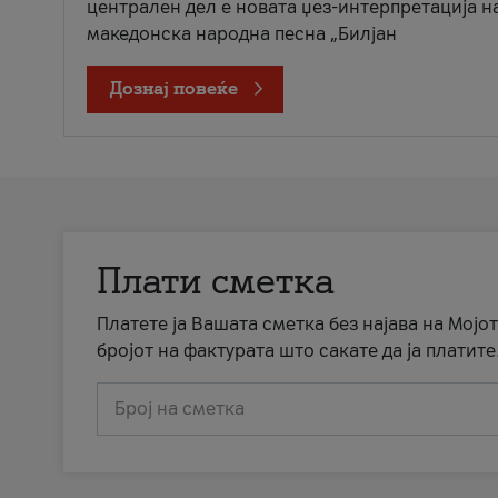
централен дел е новата џез-интерпретација н
македонска народна песна „Билјан
Дознај повеќе
Плати сметка
Платете ја Вашата сметка без најава на Мојот
бројот на фактурата што сакате да ја платите
Број на сметка