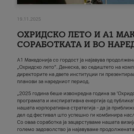
19.11.2025
ОХРИДСКО ЛЕТО И A1 МАК
СОРАБОТКАТА И ВО НАРЕ
A1 Македонија со гордост ја најавува продолже
„Охридско лето“. Денеска, во седиштето на комп
директорите на двете институции ги презентираа
планови за наредниот период.
„2025 година беше извонредна година за ‘Охридс
програмата и инспиративна енергија од публикат
нашата корпоративна стратегија – да ја приближ
дел од фестивал што успешно ги комбинира нас
Со оваа соработка ја зацврстуваме нашата визиј
големо задоволство ја најавуваме продолжената