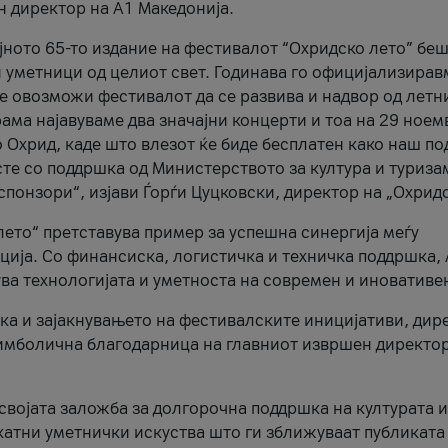
н директор на A1 Македонија.
јното 65-то издание на фестивалот “Охридско лето” беш
и уметници од целиот свет. Годинава го официјализирав
ое овозможи фестивалот да се развива и надвор од летн
ама најавуваме два значајни концерти и тоа на 29 ноем
 Охрид, каде што влезот ќе биде бесплатен како наш по
те со поддршка од Министерството за култура и туриза
понзори“, изјави Ѓорѓи Цуцковски, директор на „Охридс
лето“ претставува пример за успешна синергија меѓу
ија. Со финансиска, логистичка и техничка поддршка, 
ува технологијата и уметноста на современ и иновативе
ка и зајакнувањето на фестивалските иницијативи, дир
 симболична благодарница на главниот извршен директор
 својата заложба за долгорочна поддршка на културата и
катни уметнички искуства што ги зближуваат публиката