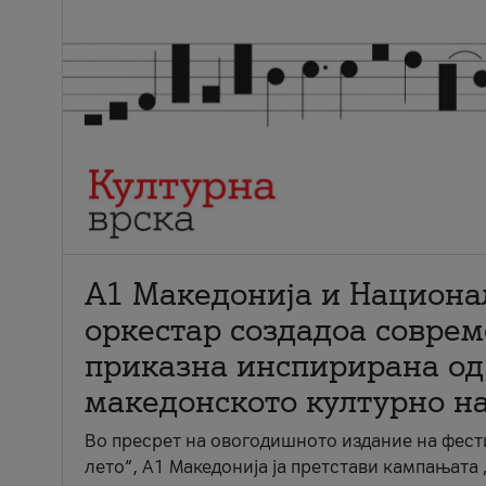
А1 Македонија и Национа
оркестар создадоа совре
приказна инспирирана од
македонското културно н
Во пресрет на овогодишното издание на фест
лето“, А1 Македонија ја претстави кампањата 