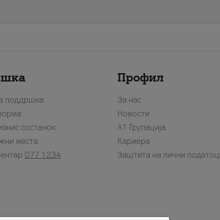
ршка
Профил
за поддршка
За нас
форма
Новости
изнис состанок
А1 Групација
жни места
Кариера
центар
077 1234
Заштита на лични податоц