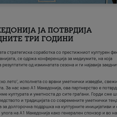
ЕДОНИЈА ЈА ПОТВРДИЈА
ДНИТЕ ТРИ ГОДИНИ
ната стратегиска соработка со престижниот културен ф
анијата, се одржа конференција за медиумите, на која
 резултатите од изминатата сезона и ги најавија заедн
ко лето’, исполнета со врвни уметнички изведби, свеж
а. За нас како A1 Македонија, ова партнерство е потврд
име културата и уметноста до сите граѓани. Горди сме 
ледството и традицијата со современите уметнички тен
а за долгорочна поддршка на културните иницијативи и 
 улога на A1 Македонија како генерален спонзор и во н