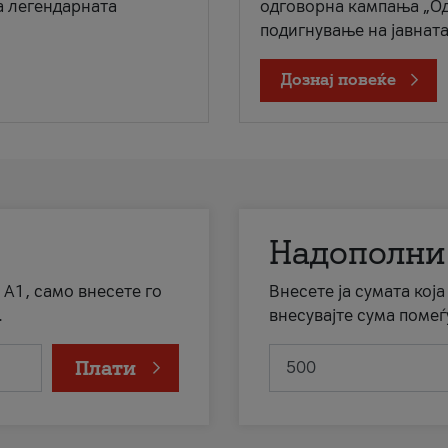
а легендарната
одговорна кампања „Од
подигнување на јавната 
Дознај повеќе
Надополни
 А1, само внесете го
Внесете ја сумата кој
.
внесувајте сума помеѓ
Плати