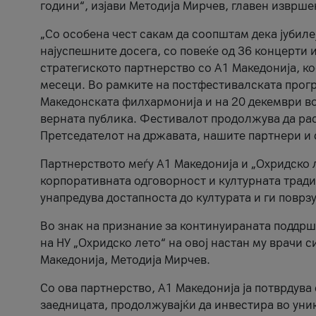
години“, изјави Методија Мирчев, главен изврше
„Со особена чест сакам да соопштам дека јубиле
најуспешните досега, со повеќе од 36 концерти 
стратегиското партнерство со А1 Македонија, к
месеци. Во рамките на постфестивалската прогр
Македонската филхармонија и на 20 декември во
верната публика. Фестивалот продолжува да рас
Претседателот на државата, нашите партнери и с
Партнерството меѓу A1 Македонија и „Охридско 
корпоративната одговорност и културната традиц
унапредува достапноста до културата и ги поврз
Во знак на признание за континуираната поддрш
на НУ „Охридско лето“ на овој настан му врачи
Македонија, Методија Мирчев.
Со ова партнерство, A1 Македонија ја потврдува
заедницата, продолжувајќи да инвестира во уни