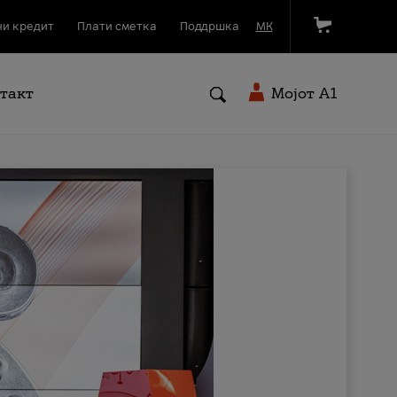
и кредит
Плати сметка
Поддршка
МК
такт
Мојот A1