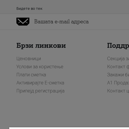
Бидете во тек
Брзи линкови
Подд
Ценовници
Секција 
Услови за користење
Контакт 
Плати сметка
Закажи б
Активирајте Е-сметка
A1 Прода
Припејд регистрација
Контакт 