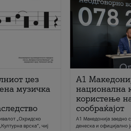
лниот џез
A1 Македони
мена музичка
национална 
користење на
аследство
сообраќајот
ивалот „Охридско
A1 Македонија заедно 
„Културна врска“, чиј
денеска и официјално 