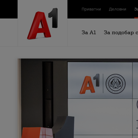
Приватни
Деловни
З
За А1
За подобар 