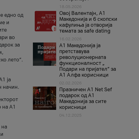
18.05.2026
Овој Валентајн, A1
е едно од
Македонија и 6 скопски
ме и
кафулиња ја отворија
ите
темата за safe dating
ври во
16.02.2026
дарок за
А1 Македонија ја
претставува
м,
револуционерната
ко лето“.
функционалност „
Подари на пријател“ за
А1 Алфа корисници
A1 ја
02.02.2026
н начин.
Празничен A1 Net Sеf
подарок од А1
екторот
Македонија за сите
 на A1
корисници
04.12.2025
 на
 и