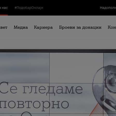
а нас
#ПодобарОнлајн
Надополн
свет
Медиа
Кариера
Броеви за донации
Кон