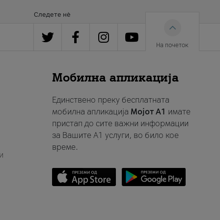
Следете нè
На почеток
Мобилна апликација
Единствено преку бесплатната
мобилна апликација
Мојот A1
имате
пристап до сите важни информации
за Вашите A1 услуги, во било кое
време.
и