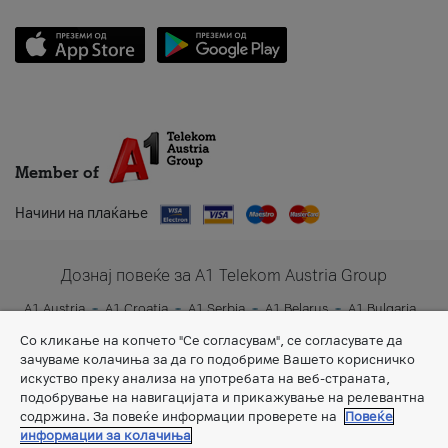
Member of
Начини на плаќање
Дознај повеќе за A1 Telekom Austria Group
A1 Austria
A1 Croatia
A1 Serbia
A1 Belarus
A1 Bulgaria
A1 Slovenia
A1 Digital
Со кликање на копчето "Се согласувам", се согласувате да
зачуваме колачиња за да го подобриме Вашето корисничко
искуство преку анализа на употребата на веб-страната,
подобрување на навигацијата и прикажување на релевантна
содржина. За повеќе информации проверете на
Повеќе
информации за колачиња