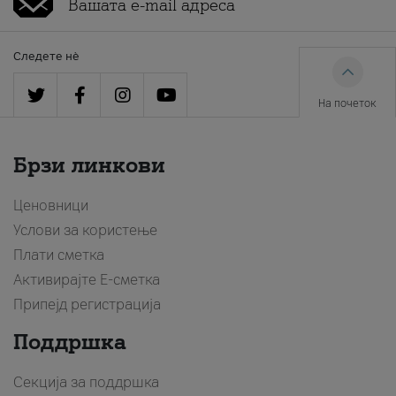
Следете нè
На почеток
Брзи линкови
Ценовници
Услови за користење
Плати сметка
Активирајте Е-сметка
Припејд регистрација
Поддршка
Секција за поддршка