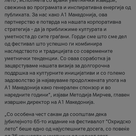
лето’, исполнета со врвни уметнички изведби,
свежина во програмата и инспиративна енергија од
публиката. За нас како A1 Македонија, ова
партнерство е потврда на нашата корпоративна
стратегија – да ја приближиме културата и
уметноста до сите граѓани. Горди сме што сме дел
од фестивал што успешно ги комбинира
наследството и традицијата со современите
уметнички тенденции. Со оваа соработка ја
зацврстуваме нашата визија за долгорочна
поддршка на културните иницијативи и со големо
задоволство ја најавуваме продолжената улога на
A1 Македонија како генерален спонзор и во
наредните години“, изјави Методија Мирчев, главен
извршен директор на A1 Македонија.
„Со особена чест сакам да соопштам дека
јубилејното 65-то издание на фестивалот “Охридско
лето” беше едно од најуспешните досега, со повеќе