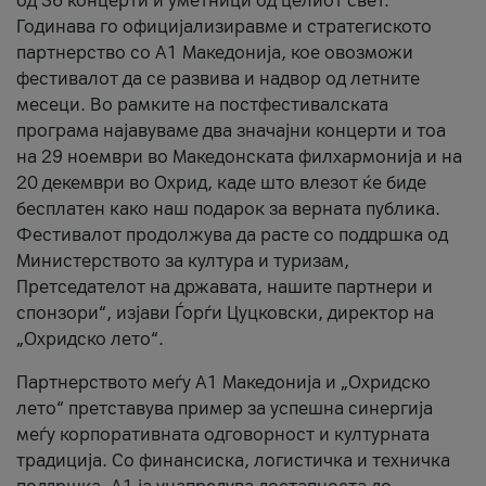
од 36 концерти и уметници од целиот свет.
Годинава го официјализиравме и стратегиското
партнерство со А1 Македонија, кое овозможи
фестивалот да се развива и надвор од летните
месеци. Во рамките на постфестивалската
програма најавуваме два значајни концерти и тоа
на 29 ноември во Македонската филхармонија и на
20 декември во Охрид, каде што влезот ќе биде
бесплатен како наш подарок за верната публика.
Фестивалот продолжува да расте со поддршка од
Министерството за култура и туризам,
Претседателот на државата, нашите партнери и
спонзори“, изјави Ѓорѓи Цуцковски, директор на
„Охридско лето“.
Партнерството меѓу A1 Македонија и „Охридско
лето“ претставува пример за успешна синергија
меѓу корпоративната одговорност и културната
традиција. Со финансиска, логистичка и техничка