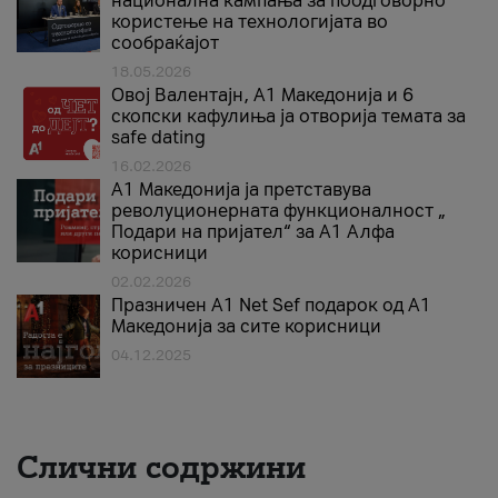
национална кампања за поодговорно
користење на технологијата во
сообраќајот
18.05.2026
Овој Валентајн, A1 Македонија и 6
скопски кафулиња ја отворија темата за
safe dating
16.02.2026
А1 Македонија ја претставува
револуционерната функционалност „
Подари на пријател“ за А1 Алфа
корисници
02.02.2026
Празничен A1 Net Sеf подарок од А1
Македонија за сите корисници
04.12.2025
Слични содржини