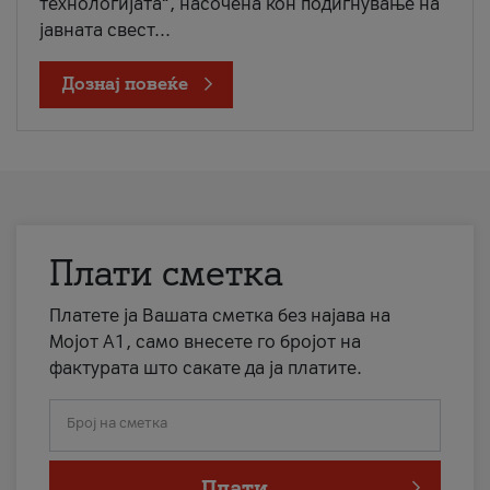
технологијата“, насочена кон подигнување на
јавната свест...
Дознај повеќе
Плати сметка
Платете ја Вашата сметка без најава на
Мојот А1, само внесете го бројот на
фактурата што сакате да ја платите.
Број на сметка
Плати