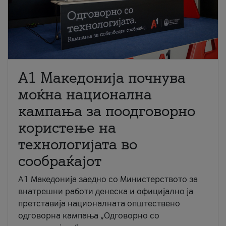
A1 Македонија почнува
моќна национална
кампања за поодговорно
користење на
технологијата во
сообраќајот
A1 Македонија заедно со Министерството за
внатрешни работи денеска и официјално ја
претставија националната општествено
одговорна кампања „Одговорно со