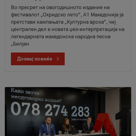
Во пресрет на овогодишното издание на
фестивалот „Охридско лето“, А1 Македонија ја
претстави кампањата „Културна врска“, чиј
централен дел е новата џез-интерпретација на
легендарната македонска народна песна
„Билјан
Дознај повеќе