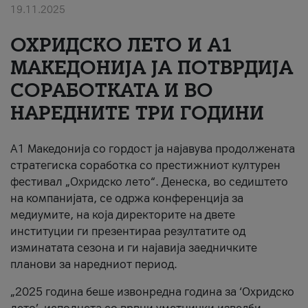
19.11.2025
За нас
ОХРИДСКО ЛЕТО И A1
#ПодобарОнлајн
МАКЕДОНИЈА ЈА ПОТВРДИЈА
СОРАБОТКАТА И ВО
НАРЕДНИТЕ ТРИ ГОДИНИ
A1 Македонија со гордост ја најавува продолжената
стратегиска соработка со престижниот културен
фестивал „Охридско лето“. Денеска, во седиштето
на компанијата, се одржа конференција за
медиумите, на која директорите на двете
институции ги презентираа резултатите од
изминатата сезона и ги најавија заедничките
планови за наредниот период.
„2025 година беше извонредна година за ‘Охридско