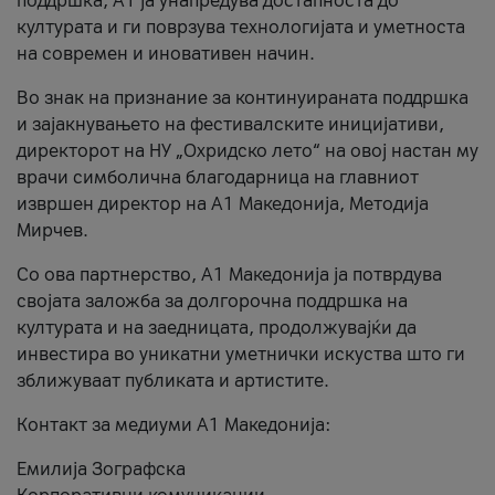
поддршка, A1 ја унапредува достапноста до
културата и ги поврзува технологијата и уметноста
на современ и иновативен начин.
Во знак на признание за континуираната поддршка
и зајакнувањето на фестивалските иницијативи,
директорот на НУ „Охридско лето“ на овој настан му
врачи симболична благодарница на главниот
извршен директор на A1 Македонија, Методија
Мирчев.
Со ова партнерство, A1 Македонија ја потврдува
својата заложба за долгорочна поддршка на
културата и на заедницата, продолжувајќи да
инвестира во уникатни уметнички искуства што ги
зближуваат публиката и артистите.
Контакт за медиуми А1 Македонија:
Емилија Зографска