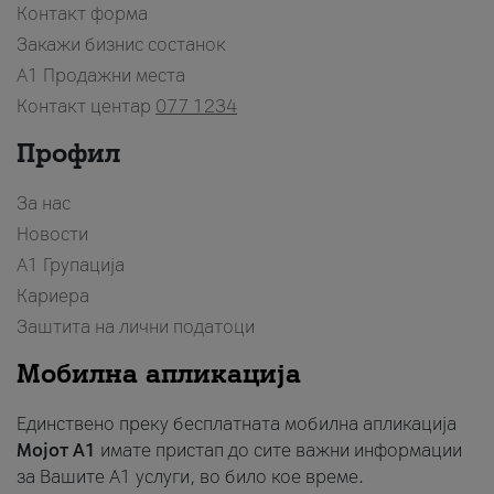
Контакт форма
Закажи бизнис состанок
A1 Продажни места
Контакт центар
077 1234
Профил
За нас
Новости
А1 Групација
Кариера
Заштита на лични податоци
Мобилна апликација
Единствено преку бесплатната мобилна апликација
Мојот A1
имате пристап до сите важни информации
за Вашите A1 услуги, во било кое време.