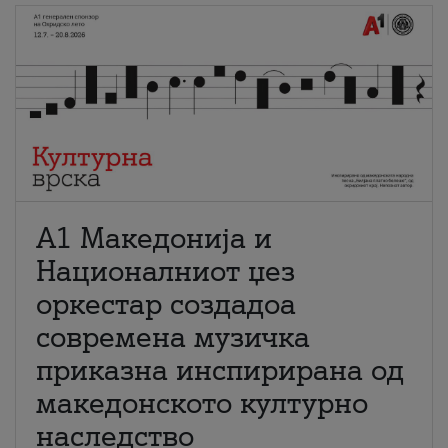
А1 Македонија и
Националниот џез
оркестар создадоа
современа музичка
приказна инспирирана од
македонското културно
наследство