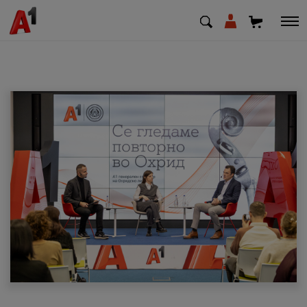
МК
EN
SQ
Приватни
Деловни
Поддршка
Надополни кредит
Плати сметка