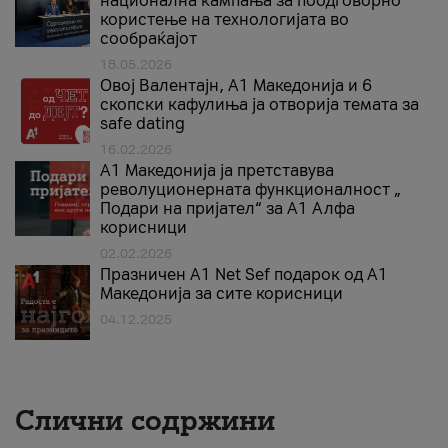
национална кампања за поодговорно
користење на технологијата во
сообраќајот
18.05.2026
Овој Валентајн, A1 Македонија и 6
скопски кафулиња ја отворија темата за
safe dating
16.02.2026
А1 Македонија ја претставува
револуционерната функционалност „
Подари на пријател“ за А1 Алфа
корисници
02.02.2026
Празничен A1 Net Sеf подарок од А1
Македонија за сите корисници
04.12.2025
Слични содржини