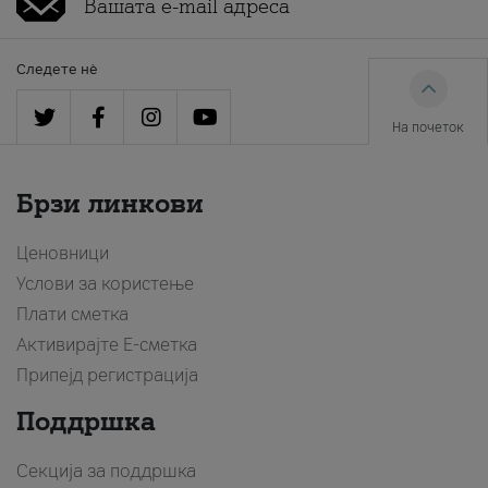
Следете нè
На почеток
Брзи линкови
Ценовници
Услови за користење
Плати сметка
Активирајте Е-сметка
Припејд регистрација
Поддршка
Секција за поддршка