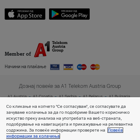
Member of
Начини на плаќање
Дознај повеќе за A1 Telekom Austria Group
A1 Austria
A1 Croatia
A1 Serbia
A1 Belarus
A1 Bulgaria
A1 Slovenia
A1 Digital
Со кликање на копчето "Се согласувам", се согласувате да
зачуваме колачиња за да го подобриме Вашето корисничко
искуство преку анализа на употребата на веб-страната,
подобрување на навигацијата и прикажување на релевантна
содржина. За повеќе информации проверете на
Повеќе
информации за колачиња