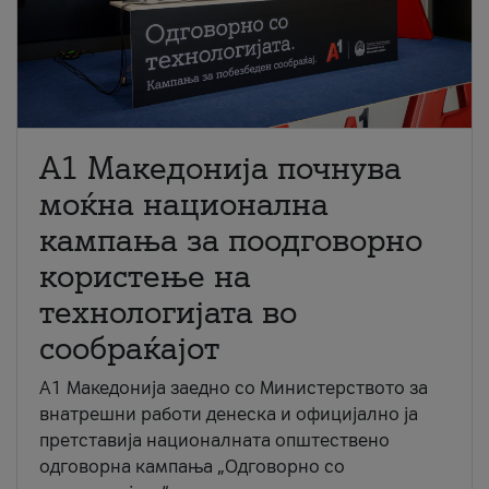
A1 Македонија почнува
моќна национална
кампања за поодговорно
користење на
технологијата во
сообраќајот
A1 Македонија заедно со Министерството за
внатрешни работи денеска и официјално ја
претставија националната општествено
одговорна кампања „Одговорно со