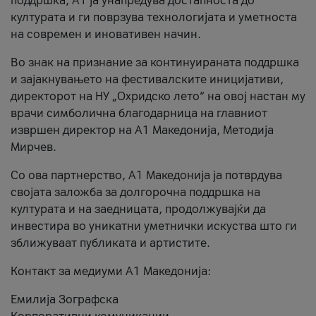
поддршка, A1 ја унапредува достапноста до
културата и ги поврзува технологијата и уметноста
на современ и иновативен начин.
Во знак на признание за континуираната поддршка
и зајакнувањето на фестивалските иницијативи,
директорот на НУ „Охридско лето“ на овој настан му
врачи симболична благодарница на главниот
извршен директор на A1 Македонија, Методија
Мирчев.
Со ова партнерство, A1 Македонија ја потврдува
својата заложба за долгорочна поддршка на
културата и на заедницата, продолжувајќи да
инвестира во уникатни уметнички искуства што ги
зближуваат публиката и артистите.
Контакт за медиуми А1 Македонија:
Емилија Зографска