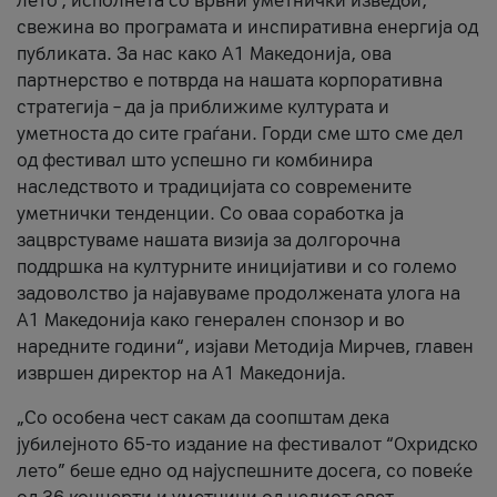
лето’, исполнета со врвни уметнички изведби,
свежина во програмата и инспиративна енергија од
публиката. За нас како A1 Македонија, ова
партнерство е потврда на нашата корпоративна
стратегија – да ја приближиме културата и
уметноста до сите граѓани. Горди сме што сме дел
од фестивал што успешно ги комбинира
наследството и традицијата со современите
уметнички тенденции. Со оваа соработка ја
зацврстуваме нашата визија за долгорочна
поддршка на културните иницијативи и со големо
задоволство ја најавуваме продолжената улога на
A1 Македонија како генерален спонзор и во
наредните години“, изјави Методија Мирчев, главен
извршен директор на A1 Македонија.
„Со особена чест сакам да соопштам дека
јубилејното 65-то издание на фестивалот “Охридско
лето” беше едно од најуспешните досега, со повеќе