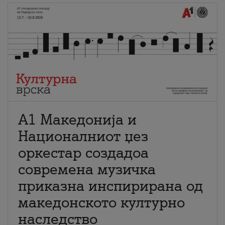
А1 Македонија и
Националниот џез
оркестар создадоа
современа музичка
приказна инспирирана од
македонското културно
наследство