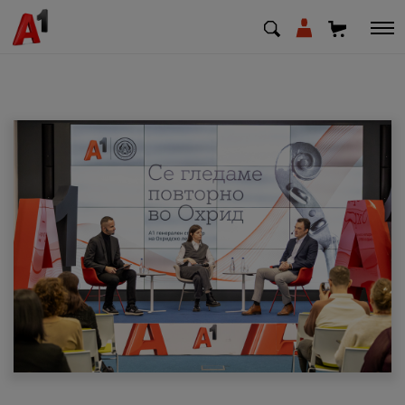
МК
EN
SQ
Приватни
Деловни
Поддршка
Надополни кредит
Плати сметка