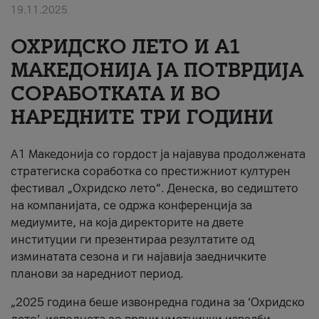
19.11.2025
За нас
ОХРИДСКО ЛЕТО И A1
#ПодобарОнлајн
МАКЕДОНИЈА ЈА ПОТВРДИЈА
СОРАБОТКАТА И ВО
НАРЕДНИТЕ ТРИ ГОДИНИ
A1 Македонија со гордост ја најавува продолжената
стратегиска соработка со престижниот културен
фестивал „Охридско лето“. Денеска, во седиштето
на компанијата, се одржа конференција за
медиумите, на која директорите на двете
институции ги презентираа резултатите од
изминатата сезона и ги најавија заедничките
планови за наредниот период.
„2025 година беше извонредна година за ‘Охридско