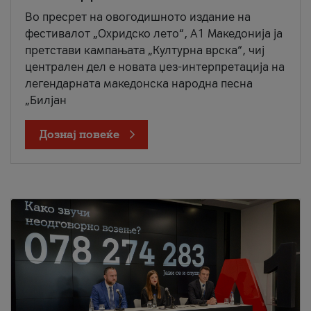
Во пресрет на овогодишното издание на
фестивалот „Охридско лето“, А1 Македонија ја
претстави кампањата „Културна врска“, чиј
централен дел е новата џез-интерпретација на
легендарната македонска народна песна
„Билјан
Дознај повеќе