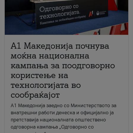
A1 Македонија почнува
моќна национална
кампања за поодговорно
користење на
технологијата во
сообраќајот
A1 Македонија заедно со Министерството за
внатрешни работи денеска и официјално ја
претставија националната општествено
одговорна кампања „Одговорно со