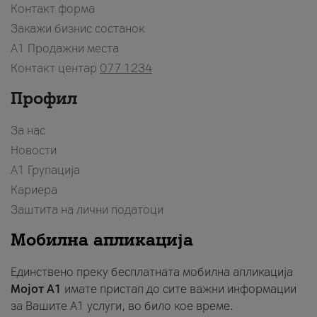
Контакт форма
Закажи бизнис состанок
A1 Продажни места
Контакт центар
077 1234
Профил
За нас
Новости
А1 Групација
Кариера
Заштита на лични податоци
Мобилна апликација
Единствено преку бесплатната мобилна апликација
Мојот A1
имате пристап до сите важни информации
за Вашите A1 услуги, во било кое време.