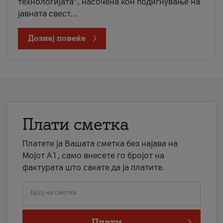
технологијата“, насочена кон подигнување на
јавната свест...
Дознај повеќе
Плати сметка
Платете ја Вашата сметка без најава на
Мојот А1, само внесете го бројот на
фактурата што сакате да ја платите.
Број на сметка
Плати