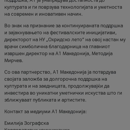
поддршка, A1 ја унапредува достапноста до
културата и ги поврзува технологијата и уметноста
на современ и иновативен начин.
Во знак на признание за континуираната поддршка
и зајакнувањето на фестивалските иницијативи,
директорот на НУ „Охридско лето“ на овој настан му
врачи симболична благодарница на главниот
извршен директор на A1 Македонија, Методија
Мирчев.
Со ова партнерство, A1 Македонија ја потврдува
својата заложба за долгорочна поддршка на
културата и на заедницата, продолжувајќи да
инвестира во уникатни уметнички искуства што ги
зближуваат публиката и артистите.
Контакт за медиуми А1 Македонија:
Емилија Зографска