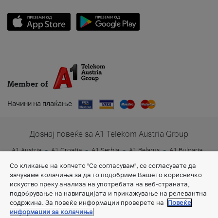
Member of
Начини на плаќање
Дознај повеќе за A1 Telekom Austria Group
A1 Austria
A1 Croatia
A1 Serbia
A1 Belarus
A1 Bulgaria
A1 Slovenia
A1 Digital
Со кликање на копчето "Се согласувам", се согласувате да
зачуваме колачиња за да го подобриме Вашето корисничко
искуство преку анализа на употребата на веб-страната,
подобрување на навигацијата и прикажување на релевантна
содржина. За повеќе информации проверете на
Повеќе
информации за колачиња