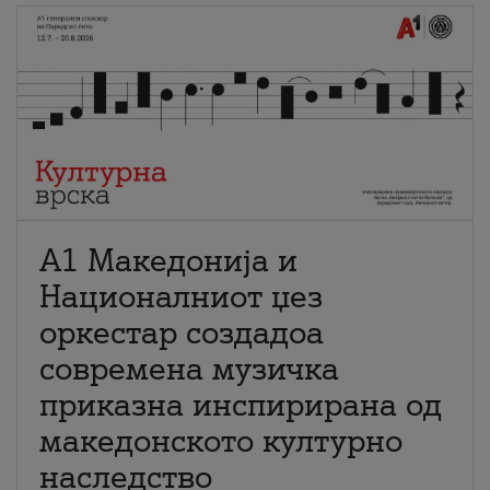
А1 Македонија и
Националниот џез
оркестар создадоа
современа музичка
приказна инспирирана од
македонското културно
наследство