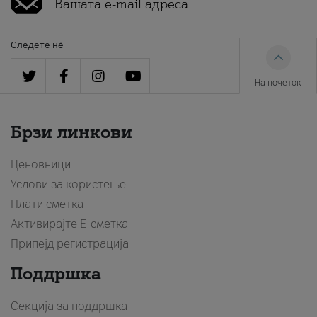
Следете нè
На почеток
Брзи линкови
Ценовници
Услови за користење
Плати сметка
Активирајте Е-сметка
Припејд регистрација
Поддршка
Секција за поддршка