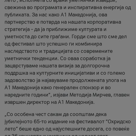
лето’, исполнета со врвни уметнички изведби,
свежина во програмата и инспиративна енергија од
публиката. За нас како A1 Македонија, ова
партнерство е потврда на нашата корпоративна
стратегија – да ја приближиме културата и
уметноста до сите граѓани. Горди сме што сме дел
од фестивал што успешно ги комбинира
наследството и традицијата со современите
уметнички тенденции. Со оваа соработка ја
зацврстуваме нашата визија за долгорочна
поддршка на културните иницијативи и со големо
задоволство ја најавуваме продолжената улога на
A1 Македонија како генерален спонзор и во
наредните години“, изјави Методија Мирчев, главен
извршен директор на A1 Македонија.
„Со особена чест сакам да соопштам дека
јубилејното 65-то издание на фестивалот “Охридско
лето” беше едно од најуспешните досега, со повеќе