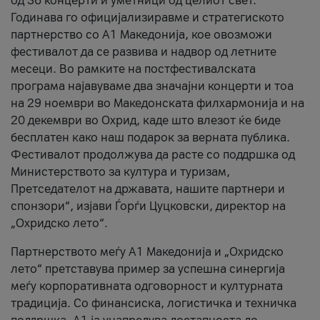
од 36 концерти и уметници од целиот свет.
Годинава го официјализиравме и стратегиското
партнерство со А1 Македонија, кое овозможи
фестивалот да се развива и надвор од летните
месеци. Во рамките на постфестивалската
програма најавуваме два значајни концерти и тоа
на 29 ноември во Македонската филхармонија и на
20 декември во Охрид, каде што влезот ќе биде
бесплатен како наш подарок за верната публика.
Фестивалот продолжува да расте со поддршка од
Министерството за култура и туризам,
Претседателот на државата, нашите партнери и
спонзори“, изјави Ѓорѓи Цуцковски, директор на
„Охридско лето“.
Партнерството меѓу A1 Македонија и „Охридско
лето“ претставува пример за успешна синергија
меѓу корпоративната одговорност и културната
традиција. Со финансиска, логистичка и техничка