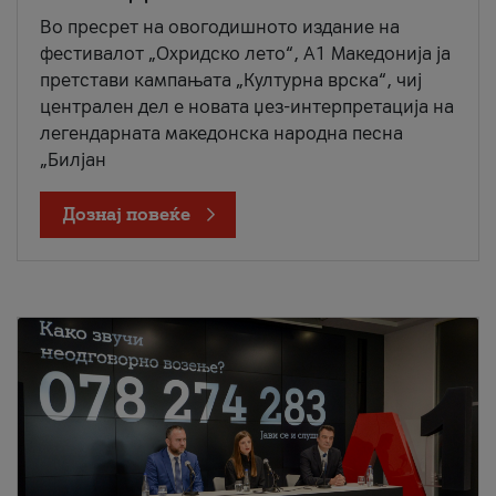
Во пресрет на овогодишното издание на
фестивалот „Охридско лето“, А1 Македонија ја
претстави кампањата „Културна врска“, чиј
централен дел е новата џез-интерпретација на
легендарната македонска народна песна
„Билјан
Дознај повеќе