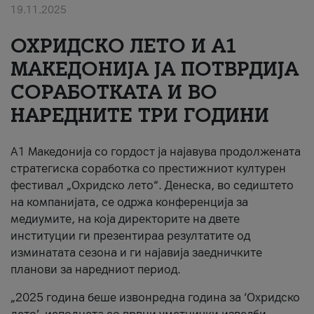
19.11.2025
За нас
ОХРИДСКО ЛЕТО И A1
#ПодобарОнлајн
МАКЕДОНИЈА ЈА ПОТВРДИЈА
СОРАБОТКАТА И ВО
НАРЕДНИТЕ ТРИ ГОДИНИ
A1 Македонија со гордост ја најавува продолжената
стратегиска соработка со престижниот културен
фестивал „Охридско лето“. Денеска, во седиштето
на компанијата, се одржа конференција за
медиумите, на која директорите на двете
институции ги презентираа резултатите од
изминатата сезона и ги најавија заедничките
планови за наредниот период.
„2025 година беше извонредна година за ‘Охридско