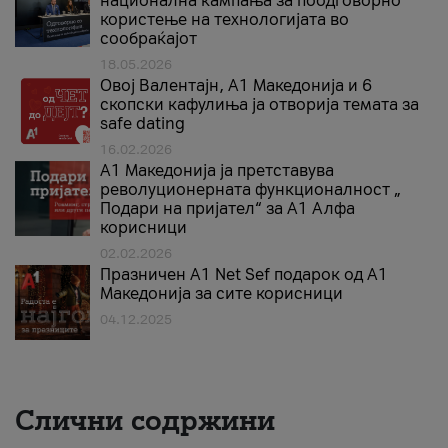
национална кампања за поодговорно
користење на технологијата во
сообраќајот
18.05.2026
Овој Валентајн, A1 Македонија и 6
скопски кафулиња ја отворија темата за
safe dating
16.02.2026
А1 Македонија ја претставува
револуционерната функционалност „
Подари на пријател“ за А1 Алфа
корисници
02.02.2026
Празничен A1 Net Sеf подарок од А1
Македонија за сите корисници
04.12.2025
Слични содржини