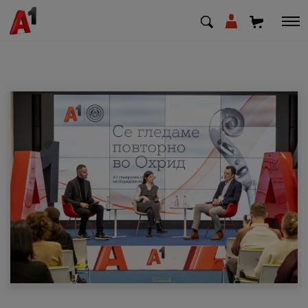
МК
EN
SQ
Приватни
Деловни
Поддршка
Надополни кредит
Плати сметка